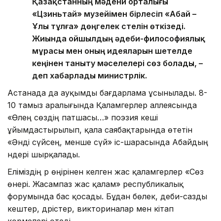
Қазақстанның мәдени орталығы
«Цзиньтай» музейімен бірлесіп «Абай –
Ұлы тұлға» дөңгелек үстелін өткізеді.
Жиында ойшылдың әдеби-философиялық
мұрасы мен оның идеяларын шетелде
кеңінен таныту мәселелері сөз болады, –
деп хабарлады министрлік.
Астанада да ауқымды бағдарлама ұсынылады. 8-
10 тамыз аралығында Қаламгерлер аллеясында
«Өлең сөздің патшасы…» поэзия кеші
ұйымдастырылып, қала саябақтарында өтетін
«Әнді сүйсең, менше сүй» іс-шарасында Абайдың
әндері шырқалады.
Еліміздің әр өңірінен келген жас қаламгерлер «Сөз
өнері. Жасампаз жас қалам» республикалық
форумында бас қосады. Бұдан бөлек, әдеби-сазды
кештер, дәрістер, викториналар мен кітап
көрмелері өтеді.