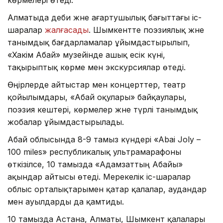
Алматыда әдеби және ағартушылық бағыттағы іс-
шаралар
жалғасады
. Шымкентте поэзиялық және
танымдық бағдарламалар ұйымдастырылып,
«Хакім Абай» музейінде ашық есік күні,
тақырыптық көрме мен экскурсиялар өтеді.
Өңірлерде айтыстар мен концерттер, театр
қойылымдары, «Абай оқулары» байқаулары,
поэзия кештері, көрмелер және түрлі танымдық
жобалар ұйымдастырылады.
Абай облысында 8-9 тамыз күндері «Abai Joly –
100 miles» республикалық ультрамарафоны
өткізілсе, 10 тамызда «Адамзаттың Абайы»
ақындар айтысы өтеді. Мерекелік іс-шаралар
облыс орталықтарымен қатар қалалар, аудандар
мен ауылдарды да қамтиды.
10 тамызда Астана, Алматы, Шымкент қалалары