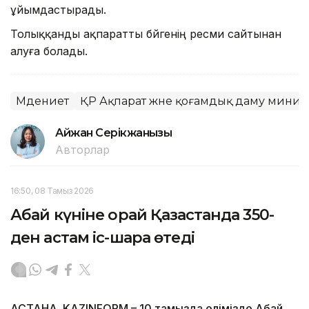
ұйымдастырады.
Толыққанды ақпаратты бәйгенің ресми сайтынан
алуға болады.
Мәдениет
ҚР Ақпарат және қоғамдық даму минист
Айжан Серікжанқызы
Авторлар
16:50, 08 Тамыз 2026
Абай күніне орай Қазақстанда 350-
ден астам іс-шара өтеді
АСТАНА. KAZINFORM – 10 тамызда елімізде Абай