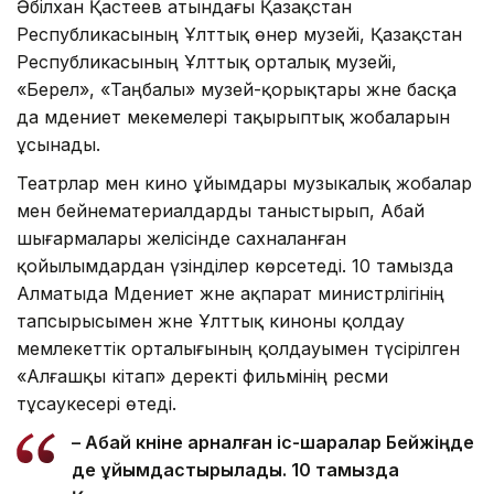
Әбілхан Қастеев атындағы Қазақстан
Республикасының Ұлттық өнер музейі, Қазақстан
Республикасының Ұлттық орталық музейі,
«Берел», «Таңбалы» музей-қорықтары және басқа
да мәдениет мекемелері тақырыптық жобаларын
ұсынады.
Театрлар мен кино ұйымдары музыкалық жобалар
мен бейнематериалдарды таныстырып, Абай
шығармалары желісінде сахналанған
қойылымдардан үзінділер көрсетеді. 10 тамызда
Алматыда Мәдениет және ақпарат министрлігінің
тапсырысымен және Ұлттық киноны қолдау
мемлекеттік орталығының қолдауымен түсірілген
«Алғашқы кітап» деректі фильмінің ресми
тұсаукесері өтеді.
– Абай күніне арналған іс-шаралар Бейжіңде
де ұйымдастырылады. 10 тамызда