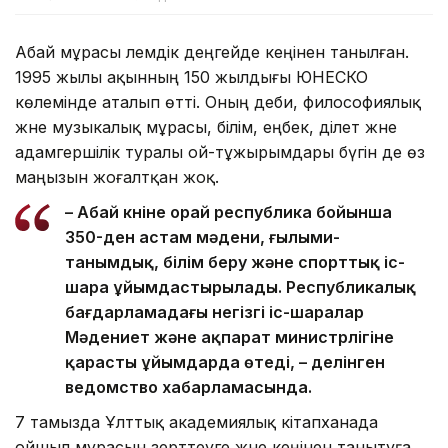
Абай мұрасы әлемдік деңгейде кеңінен танылған.
1995 жылы ақынның 150 жылдығы ЮНЕСКО
көлемінде аталып өтті. Оның әдеби, философиялық
және музыкалық мұрасы, білім, еңбек, әділет және
адамгершілік туралы ой-тұжырымдары бүгін де өз
маңызын жоғалтқан жоқ.
– Абай күніне орай республика бойынша
350-ден астам мәдени, ғылыми-
танымдық, білім беру және спорттық іс-
шара ұйымдастырылады. Республикалық
бағдарламадағы негізгі іс-шаралар
Мәдениет және ақпарат министрлігіне
қарасты ұйымдарда өтеді, – делінген
ведомство хабарламасында.
7 тамызда Ұлттық академиялық кітапханада
ойшыл мұрасын зерттеуге және кеңінен танытуға