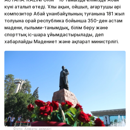
күні аталып өтеді. Ұлы ақын, ойшыл, ағартушы әрі
композитор Абай Құнанбайұлының туғанына 181 жыл
толуына орай республика бойынша 350-ден астам
мәдени, ғылыми-танымдық, білім беру және
спорттық іс-шара ұйымдастырылады, деп
хабарлайды Мәдениет және ақпарат министрлігі.
Фото: Алматы әкімдігі