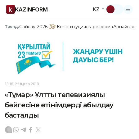
KAZINFORM
KZ
Сайлау-2026
Конституциялық реформа
Арнайы жо
Тренд:
13:16, 22 Қаңтар 2018
«Тұмар» Ұлттық телевизиялық
бәйгесіне өтінімдерді қабылдау
басталды