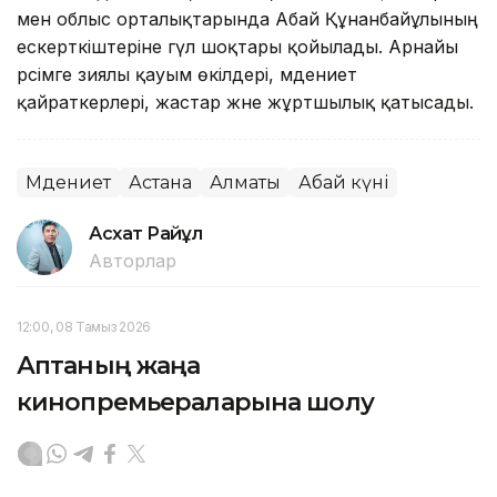
мен облыс орталықтарында Абай Құнанбайұлының
ескерткіштеріне гүл шоқтары қойылады. Арнайы
рәсімге зиялы қауым өкілдері, мәдениет
қайраткерлері, жастар және жұртшылық қатысады.
Мәдениет
Астана
Алматы
Абай күні
Асхат Райқұл
Авторлар
12:00, 08 Тамыз 2026
Аптаның жаңа
кинопремьераларына шолу