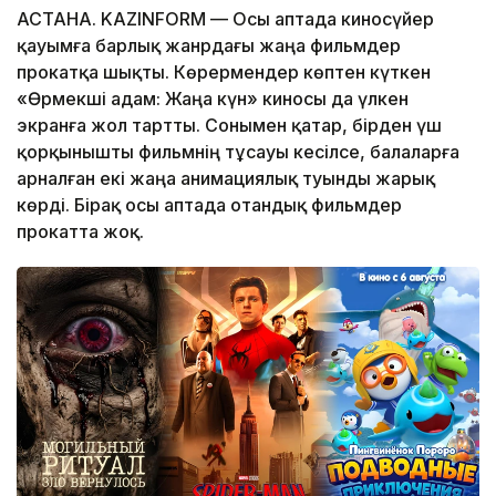
АСТАНА. KAZINFORM — Осы аптада киносүйер
қауымға барлық жанрдағы жаңа фильмдер
прокатқа шықты. Көрермендер көптен күткен
«Өрмекші адам: Жаңа күн» киносы да үлкен
экранға жол тартты. Сонымен қатар, бірден үш
қорқынышты фильмнің тұсауы кесілсе, балаларға
арналған екі жаңа анимациялық туынды жарық
көрді. Бірақ осы аптада отандық фильмдер
прокатта жоқ.