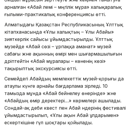
арналған «Абай әлемі – мәңгілік мұра» халықаралық
ғылыми-практикалық конференциясы өтті.
Алматыдағы Қазақстан Республикасының Ұлттық
кітапханасында «Ұлы халықтың – Ұлы Абайы»
зияткерлік сайысы ұйымдастырылды. Ұлттық
музейде «Абай сөзі – ұрпаққа аманат» музей
сабағы және ақынның өмірі мен шығармашылығын
дәріптейтін «Абай мұралары – көненің көзі»
тақырыптық экскурсиясы өтті.
Семейдегі Абайдың мемлекеттік музей-қорығы да
атаулы күнге арнайы бағдарлама әзірледі. 10
тамызда мұнда «Абай бейнелеу өнерінде» және
«Абайдың өмір деректері…» көрмелері ашылады.
Сондай-ақ әдеби квест пен Абай әндерінің фестивалі
ұйымдастырылып, «Ұлы ақын Абай ұлдарымен»
ескерткішіне гүл шоқтары қойылады.