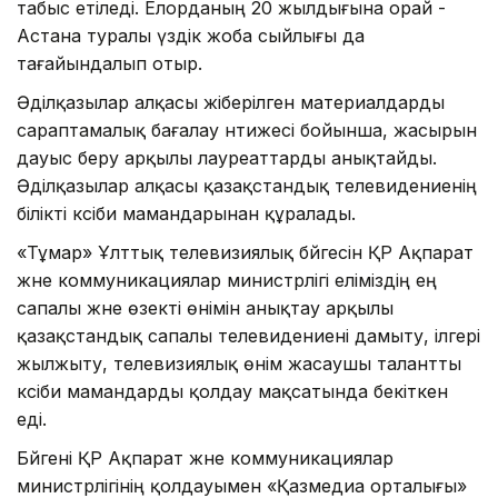
табыс етіледі. Елорданың 20 жылдығына орай -
Астана туралы үздік жоба сыйлығы да
тағайындалып отыр.
Әділқазылар алқасы жіберілген материалдарды
сараптамалық бағалау нәтижесі бойынша, жасырын
дауыс беру арқылы лауреаттарды анықтайды.
Әділқазылар алқасы қазақстандық телевидениенің
білікті кәсіби мамандарынан құралады.
«Тұмар» Ұлттық телевизиялық бәйгесін ҚР Ақпарат
және коммуникациялар министрлігі еліміздің ең
сапалы және өзекті өнімін анықтау арқылы
қазақстандық сапалы телевидениені дамыту, ілгері
жылжыту, телевизиялық өнім жасаушы талантты
кәсіби мамандарды қолдау мақсатында бекіткен
еді.
Бәйгені ҚР Ақпарат және коммуникациялар
министрлігінің қолдауымен «Қазмедиа орталығы»