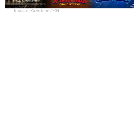
Коллаж: Kazinform / ЖИ
Kazinform тілшісінің шолуында осы аптадағы ең
басты кинопремьераларды ұсынамыз.
Коллаж: Kazinform / ЖИ
Өрмекші-адам: Жаңа күн
Рейтинг: 7.8
Жанры: экшн, шытырман оқиға, фэнтези,
фантастика
Ұзақтығы: 150 минут
Ел: АҚШ, 2026 жыл
Режиссері: Дестин Дэниел Креттон
Жалғыз қалған Питер Паркер енді бар күшін Нью-
Йорктегі қылмыспен күресуге арнайды. Төрт жыл