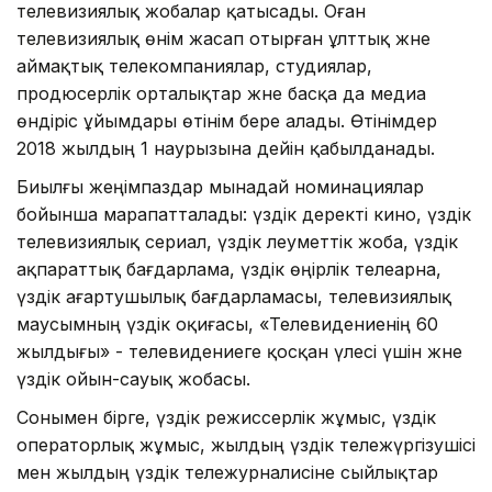
телевизиялық жобалар қатысады. Оған
телевизиялық өнім жасап отырған ұлттық және
аймақтық телекомпаниялар, студиялар,
продюсерлік орталықтар және басқа да медиа
өндіріс ұйымдары өтінім бере алады. Өтінімдер
2018 жылдың 1 наурызына дейін қабылданады.
Биылғы жеңімпаздар мынадай номинациялар
бойынша марапатталады: үздік деректі кино, үздік
телевизиялық сериал, үздік әлеуметтік жоба, үздік
ақпараттық бағдарлама, үздік өңірлік телеарна,
үздік ағартушылық бағдарламасы, телевизиялық
маусымның үздік оқиғасы, «Телевидениенің 60
жылдығы» - телевидениеге қосқан үлесі үшін және
үздік ойын-сауық жобасы.
Сонымен бірге, үздік режиссерлік жұмыс, үздік
операторлық жұмыс, жылдың үздік тележүргізушісі
мен жылдың үздік тележурналисіне сыйлықтар