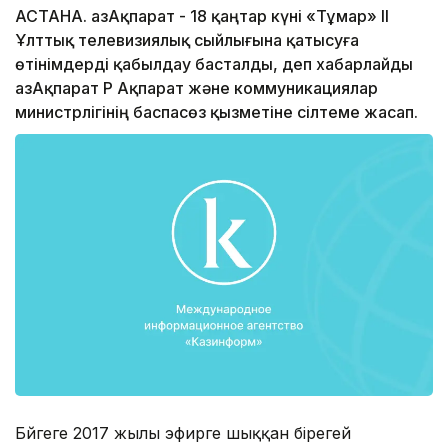
АСТАНА. ҚазАқпарат - 18 қаңтар күні «Тұмар» ІІ
Ұлттық телевизиялық сыйлығына қатысуға
өтінімдерді қабылдау басталды, деп хабарлайды
ҚазАқпарат ҚР Ақпарат және коммуникациялар
министрлігінің баспасөз қызметіне сілтеме жасап.
Бәйгеге 2017 жылы эфирге шыққан бірегей