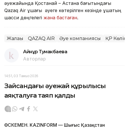
әуежайында Қостанай – Астана бағытындағы
Qazaq Air ұшағы әуеге көтерілген кезінде ұшақтың
шасси дөңгелегі
жана бастаған
.
Жалақы
QAZAQ AIR
Әуе компаниясы
ҚР Көлік 
Айнұр Тумакбаева
Авторлар
14:51, 03 Тамыз 2026
Зайсандағы әуежай құрылысы
аяқталуға таяп қалды
ӨСКЕМЕН. KAZINFORM — Шығыс Қазақстан