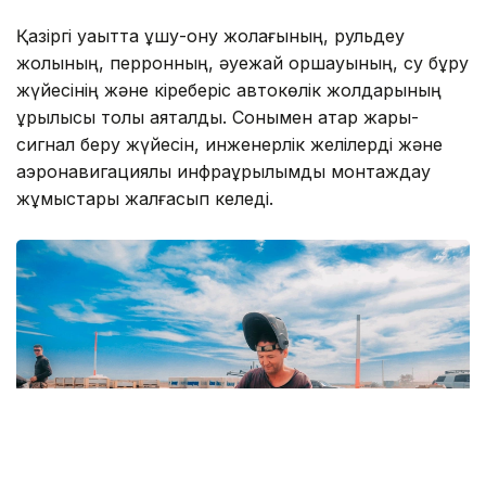
Қазіргі уақытта ұшу-қону жолағының, рульдеу
жолының, перронның, әуежай қоршауының, су бұру
жүйесінің және кіреберіс автокөлік жолдарының
құрылысы толық аяқталды. Сонымен қатар жарық-
сигнал беру жүйесін, инженерлік желілерді және
аэронавигациялық инфрақұрылымды монтаждау
жұмыстары жалғасып келеді.