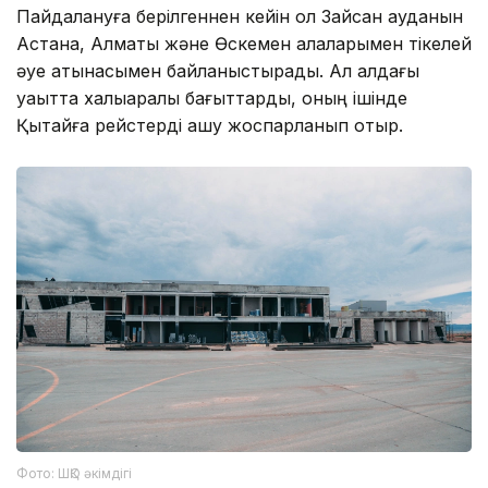
Пайдалануға берілгеннен кейін ол Зайсан ауданын
Астана, Алматы және Өскемен қалаларымен тікелей
әуе қатынасымен байланыстырады. Ал алдағы
уақытта халықаралық бағыттарды, оның ішінде
Қытайға рейстерді ашу жоспарланып отыр.
Фото: ШҚО әкімдігі