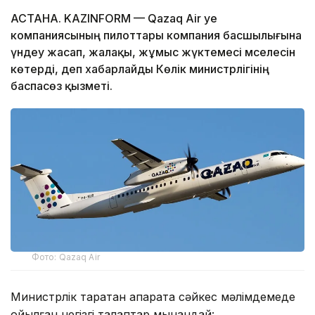
АСТАНА. KAZINFORM — Qazaq Air әуе
компаниясының пилоттары компания басшылығына
үндеу жасап, жалақы, жұмыс жүктемесі мәселесін
көтерді, деп хабарлайды Көлік министрлігінің
баспасөз қызметі.
Фото: Qazaq Air
Министрлік таратқан ақпаратқа сәйкес мәлімдемеде
қойылған негізгі талаптар мынандай: