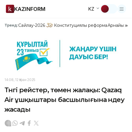
KAZINFORM
KZ
Сайлау-2026
Конституциялық реформа
Арнайы жо
Тренд:
14:08, 12 Қазан 2025
Түнгі рейстер, төмен жалақы: Qazaq
Air ұшқыштары басшылығына үндеу
жасады