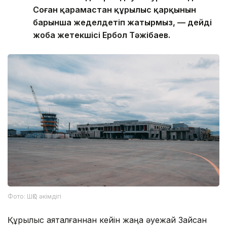
Соған қарамастан құрылыс қарқынын
барынша жеделдетіп жатырмыз, — дейді
жоба жетекшісі Ербол Тәжібаев.
Фото: ШҚО әкімдігі
Құрылыс аяқталғаннан кейін жаңа әуежай Зайсан