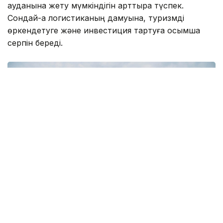
ауданына жету мүмкіндігін арттыра түспек.
Сондай-ақ логистиканың дамуына, туризмді
өркендетуге және инвестиция тартуға қосымша
серпін береді.
Фото: ШҚО әкімдігі