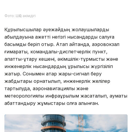
Фото: ШҚО әкімдігі
Құрылысшылар әуежайдың жолаушыларды
қабылдауына қажетті негізгі нысандарды салуға
басымдық беріп отыр. Атап айтқанда, аэровокзал
ғимараты, командалық-диспетчерлік пункт,
апаттық-құтқару кешені, әкімшілік-тұрмыстық және
инженерлік нысандардың құрылысы жүргізіліп
жатыр. Сонымен қатар жарық-сигнал беру
жабдықтары орнатылып, инженерлік желілер
тартылуда, аэронавигациялық және
метеорологиялық инфрақұрылым жасақталып, аумақты
абаттандыру жұмыстары қолға алынған.