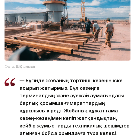
Фото: ШҚО әкімдігі
— Бүгінде жобаның төртінші кезеңін іске
асырып жатырмыз. Бұл кезеңге
терминалдың және әуежай аумағындағы
барлық қосымша ғимараттардың
құрылысы кіреді. Жобалық құжаттама
кезең-кезеңімен келіп жатқандықтан,
кейбір жұмыстарды техникалық шешімдер
алынған бойда орындауға тура келеді.