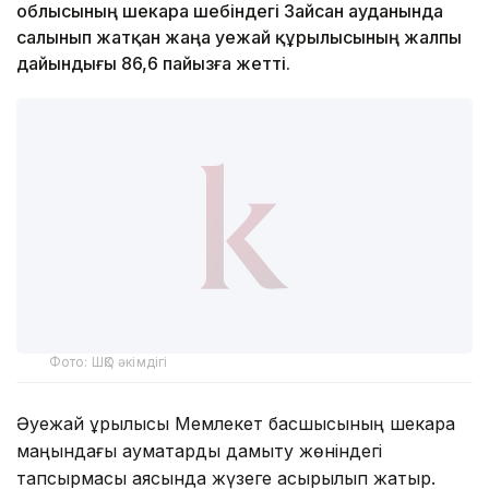
облысының шекара шебіндегі Зайсан ауданында
салынып жатқан жаңа әуежай құрылысының жалпы
дайындығы 86,6 пайызға жетті.
Фото: ШҚО әкімдігі
Әуежай құрылысы Мемлекет басшысының шекара
маңындағы аумақтарды дамыту жөніндегі
тапсырмасы аясында жүзеге асырылып жатыр.