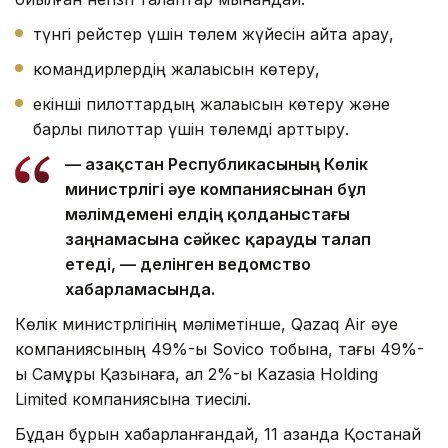
түнгі рейстер үшін төлем жүйесін қайта қарау,
командирлердің жалақысын көтеру,
екінші пилоттардың жалақысын көтеру және
барлық пилоттар үшін төлемді арттыру.
— Қазақстан Республикасының Көлік
министрлігі әуе компаниясынан бұл
мәлімдемені елдің қолданыстағы
заңнамасына сәйкес қарауды талап
етеді, — делінген ведомство
хабарламасында.
Көлік министрлігінің мәліметінше, Qazaq Air әуе
компаниясының 49%-ы Sovico тобына, тағы 49%-
ы Самұрық Қазынаға, ал 2%-ы Kazasia Holding
Limited компаниясына тиесілі.
Бұдан бұрын хабарланғандай, 11 қазанда Қостанай