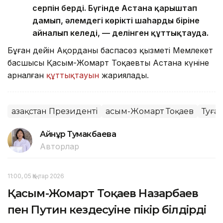
серпін берді. Бүгінде Астана қарыштап
дамып, әлемдегі көрікті шаһардың біріне
айналып келеді, — делінген құттықтауда.
Бұған дейін Ақорданың баспасөз қызметі Мемлекет
басшысы Қасым-Жомарт Тоқаевтың Астана күніне
арналған
құттықтауын
жариялады.
Қазақстан Президенті
Қасым-Жомарт Тоқаев
Туға
Айнұр Тумакбаева
Авторлар
11:00, 05 Қаңтар 2026
Қасым-Жомарт Тоқаев Назарбаев
пен Путин кездесуіне пікір білдірді