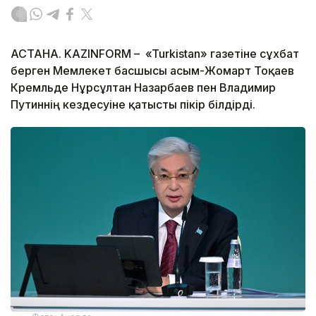
АСТАНА. KAZINFORM – «Turkistan» газетіне сұхбат
берген Мемлекет басшысы Қасым-Жомарт Тоқаев
Кремльде Нұрсұлтан Назарбаев пен Владимир
Путиннің кездесуіне қатысты пікір білдірді.