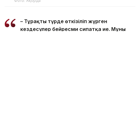
Фото: Ақорда
– Тұрақты түрде өткізіліп жүрген
кездесулер бейресми сипатқа ие. Мұны
Ресей президентінің өзі де атап өтеді.
Таяуда өткен Санкт-Петербургтегі
басқосуда Владимир Путин маған
Нұрсұлтан Назарбаевты оның өтініп сұрауы
бойынша қабылдайтынын айтқан еді.
Ресей президентінің ерекшелігі: ол
достарымен және әріптестерімен жылы
қарым-қатынас құра біледі. Жұмысы өте
қарбалас болса да, сенбі күні Қазақстанның
Тұңғыш президентімен асықпай әңгімелесуге
уақытын бөлді. Ол Нұрсұлтан Назарбаевты
Еуразиядағы ықпалдастық үдерісінің
бастауында тұрған тәжірибелі саясаткер
ретінде бағалайды. Ресей бұл үдерісте