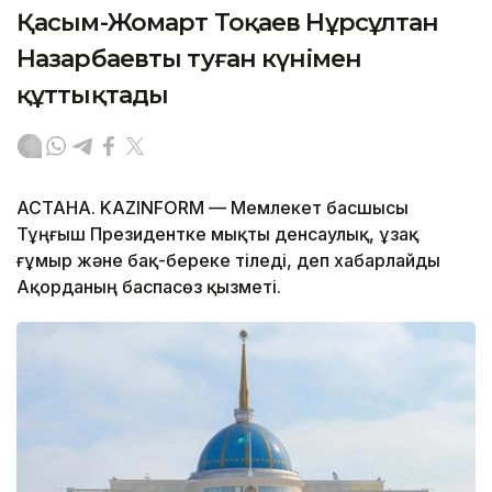
Қасым-Жомарт Тоқаев Нұрсұлтан
Назарбаевты туған күнімен
құттықтады
АСТАНА. KAZINFORM — Мемлекет басшысы
Тұңғыш Президентке мықты денсаулық, ұзақ
ғұмыр және бақ-береке тіледі, деп хабарлайды
Ақорданың баспасөз қызметі.