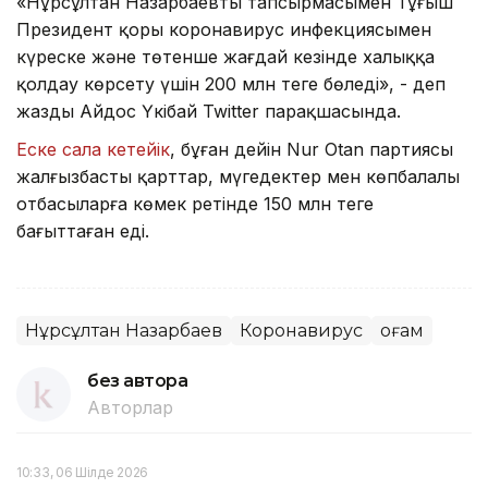
«Нұрсұлтан Назарбаевтың тапсырмасымен Тұңғыш
Президент қоры коронавирус инфекциясымен
күреске және төтенше жағдай кезінде халыққа
қолдау көрсету үшін 200 млн теңге бөледі», - деп
жазды Айдос Үкібай Twitter парақшасында.
Еске сала кетейік
, бұған дейін Nur Otan партиясы
жалғызбасты қарттар, мүгедектер мен көпбалалы
отбасыларға көмек ретінде 150 млн теңге
бағыттаған еді.
Нұрсұлтан Назарбаев
Коронавирус
Қоғам
без автора
Авторлар
10:33, 06 Шілде 2026