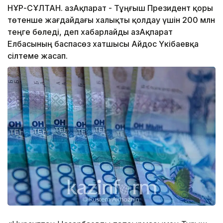
НҰР-СҰЛТАН. ҚазАқпарат - Тұңғыш Президент қоры
төтенше жағдайдағы халықты қолдау үшін 200 млн
теңге бөледі, деп хабарлайды ҚазАқпарат
Елбасының баспасөз хатшысы Айдос Үкібаевқа
сілтеме жасап.