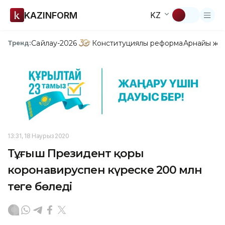
KAZINFORM
KZ
Сайлау-2026
Конституциялық реформа
Арнайы жо
Тренд:
13:31, 18 Наурыз 2020
Тұңғыш Президент қоры
коронавируспен күреске 200 млн
теңге бөледі