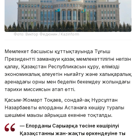
Фото: Виктор Федюнин / Kazinform
Мемлекет басшысы құттықтауында Тұңғыш
Президенттің заманауи қазақ мемлекеттілігінің негізін
қалау, Қазақстан Республикасын құру, еліміздің
экономикалық әлеуетін нығайту және халықаралық
аренадағы орны мен беделін бекемдеу жолындағы
тарихи миссиясын атап өтті.
Қасым-Жомарт Тоқаев, сондай-ақ Нұрсұлтан
Назарбаевтың елорданы Астанаға көшіру туралы
шешімінің маңызы айрықша екеніне тоқталды.
— Елорданың Сарыарқа төсіне көшірілуі
Қазақстанның жан-жақты өркендеуіне тың