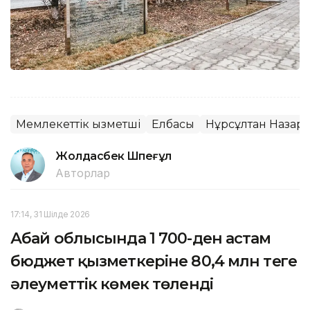
Мемлекеттік қызметші
Елбасы
Нұрсұлтан Назар
Жолдасбек Шөпеғұл
Авторлар
17:14, 31 Шілде 2026
Абай облысында 1 700-ден астам
бюджет қызметкеріне 80,4 млн теңге
әлеуметтік көмек төленді