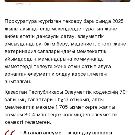
Фото: ЖИ
Прокуратура жүргізген тексеру барысында 2025
жылы ауылдық елді мекендерде тұратын және
еңбек ететін денсаулық сақтау, әлеуметтік
қамсыздандыру, білім беру, мәдениет, спорт және
ветеринария салаларындағы мемлекеттік
ұйымдардың мамандарына коммуналдық
қызметтерді төлеуге және отын сатып алуға
арналған әлеуметтік қолдау көрсетілмегені
анықталған.
Қазақстан Республикасы Әлеуметтік кодексінің 70-
бабының талаптарын бұза отырып, алты
мемлекеттік мекеме 1 705 қызметкерге жалпы
сомасы 80,4 млн теңге көлеміндегі әлеуметтік
көмекті төлемеген.
– Аталған әлеуметтік қолдау шарасы