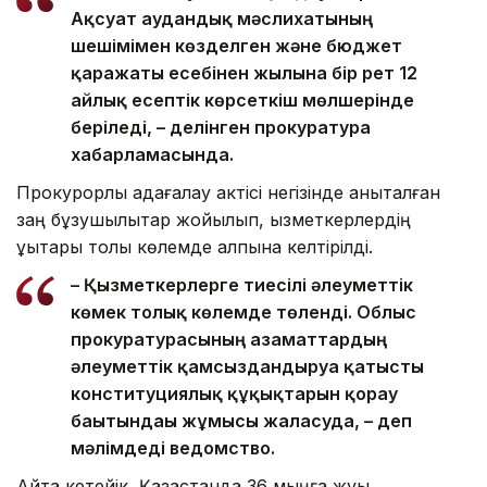
Ақсуат аудандық мәслихатының
шешімімен көзделген және бюджет
қаражаты есебінен жылына бір рет 12
айлық есептік көрсеткіш мөлшерінде
беріледі, – делінген прокуратура
хабарламасында.
Прокурорлық қадағалау актісі негізінде анықталған
заң бұзушылықтар жойылып, қызметкерлердің
құқықтары толық көлемде қалпына келтірілді.
– Қызметкерлерге тиесілі әлеуметтік
көмек толық көлемде төленді. Облыс
прокуратурасының азаматтардың
әлеуметтік қамсыздандыруға қатысты
конституциялық құқықтарын қорғау
бағытындағы жұмысы жалғасуда, – деп
мәлімдеді ведомство.
Айта кетейік, Қазақстанда 36 мыңға жуық