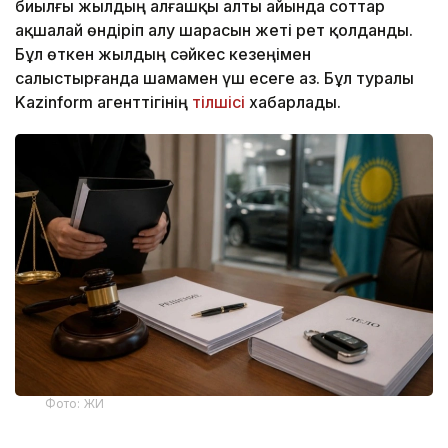
биылғы жылдың алғашқы алты айында соттар
ақшалай өндіріп алу шарасын жеті рет қолданды.
Бұл өткен жылдың сәйкес кезеңімен
салыстырғанда шамамен үш есеге аз. Бұл туралы
Kazinform агенттігінің
тілшісі
хабарлады.
Фото: ЖИ