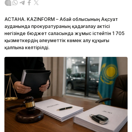
АСТАНА. KAZINFORM – Абай облысының Ақсуат
ауданында прокуратураның қадағалау актісі
негізінде бюджет саласында жұмыс істейтін 1 705
қызметкердің әлеуметтік көмек алу құқығы
қалпына келтірілді.