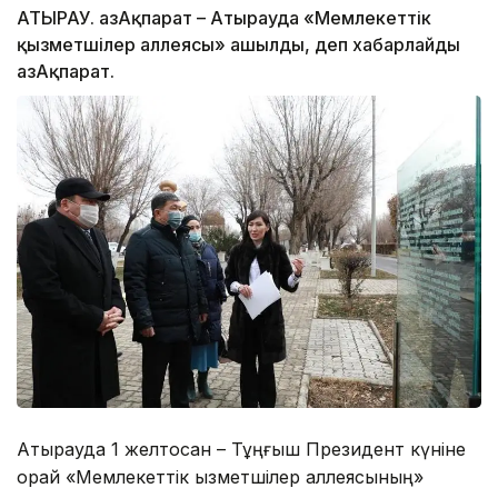
АТЫРАУ. ҚазАқпарат – Атырауда «Мемлекеттік
қызметшілер аллеясы» ашылды, деп хабарлайды
ҚазАқпарат.
Атырауда 1 желтоқсан – Тұңғыш Президент күніне
орай «Мемлекеттік қызметшілер аллеясының»