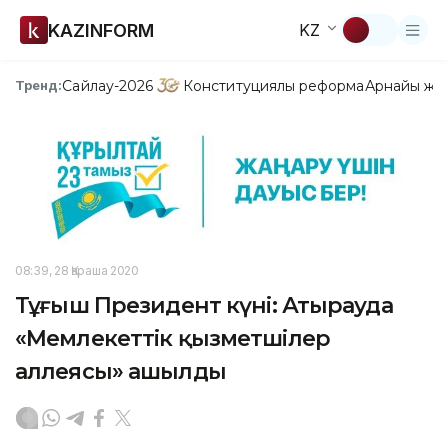
KAZINFORM
KZ
Сайлау-2026
Конституциялық реформа
Арнайы жо
Тренд:
08:39, 28 Қараша 2020
Тұңғыш Президент күні: Атырауда
«Мемлекеттік қызметшілер
аллеясы» ашылды