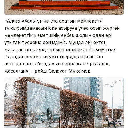
«Аллея «Халық үніне құлақ асатын мемлекет»
тұжырымдамасын іске асыруға үлес қосып жүрген
мемлекеттік қызметшінің еңбек жолын одан әрі
ұлықтай түсеріне сенімдіміз. Мұнда әйнектен
жасақталған стендтер мен мемлекеттік қызметке
жаңадан келген қызметшілердің ашық аспан
астында ант қабылдауына арналған ортақ алаң
жасалған», - дейді Салауат Мүксімов.