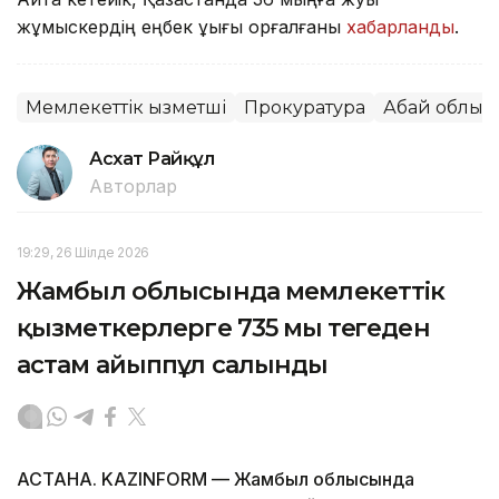
жұмыскердің еңбек құқығы қорғалғаны
хабарланды
.
Мемлекеттік қызметші
Прокуратура
Абай облыс
Асхат Райқұл
Авторлар
19:29, 26 Шілде 2026
Жамбыл облысында мемлекеттік
қызметкерлерге 735 мың теңгеден
астам айыппұл салынды
АСТАНА. KAZINFORM — Жамбыл облысында