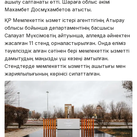
ашылу салтанаты өтті. Шараға облыс әкімі
Махамбет Досмұхамбетов қатысты.
ҚР Мемлекеттік қызмет істері агенттігінің Атырау
облысы бойынша департаментінің басшысы
Салауат Мүксімовтің айтуынша, аллеяда әйнектен
жасалған 11 стенд орналастырылған. Онда еліміз
тәуелсіздік алған сәтінен бері мемлекеттік қызметті
дамытудың маңызды үш кезеңі қамтылған.
Стендтерде мемлекеттік қызметтің ашықтығы мен
жариялылығының көрінісі сипатталған.