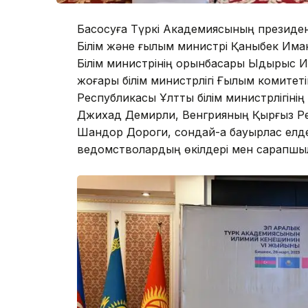
Басқосуға Түркі Академиясының презид
Білім және ғылым министрі Қаныбек Им
Білім министрінің орынбасары Ыдырыс И
жоғары білім министрлігі Ғылым комитет
Республикасы Ұлттық білім министрлігінің
Джихад Демирли, Венгрияның Қырғыз Ре
Шандор Дороги, сондай-ақ бауырлас елде
ведомстволардың өкілдері мен сарапшыл