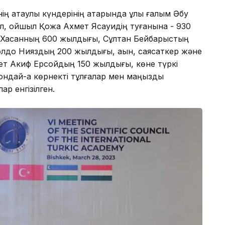
нің атаулы күндерінің қатарында ұлы ғалым Әбу
л, ойшыл Қожа Ахмет Ясауидің туғанына - 930
ын Хасанның 600 жылдығы, Сұлтан Бейбарыстың
олдо Нияздың 200 жылдығы, ақын, саясаткер және
ет Акиф Ерсойдың 150 жылдығы, көне түркі
ндай-ақ көрнекті тұлғалар мен маңызды
ар енгізілген.