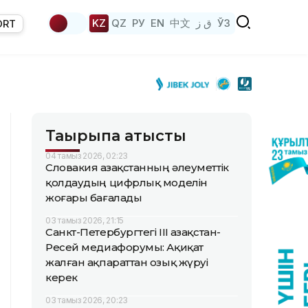
KZ
QZ
РУ
EN
中文
ق ز
ЎЗ
ORT
Тақырыпқа қатысты
04 тамыз 2026, 02:23
Словакия Қазақстанның әлеуметтік
қолдаудың цифрлық моделін
жоғары бағалады
03 тамыз 2026, 21:15
Санкт-Петербургтегі III Қазақстан-
Ресей медиафорумы: Ақиқат
жалған ақпараттан озық жүруі
керек
03 тамыз 2026, 20:23