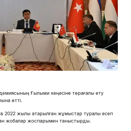
емиясының Ғылыми кеңесіне төрағалық ету
ына өтті.
в 2022 жылы атқарылған жұмыстар туралы есеп
лған жобалар жоспарымен таныстырды.