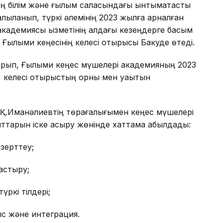
ң білім және ғылым саласындағы ынтымақтастық
қыланып, түркі әлемінің 2023 жылға арналған
і академиясы қызметінің алдағы кезеңдерге басым
 Ғылыми кеңесінің келесі отырысы Бакуде өтеді.
ырып, Ғылыми кеңес мүшелері академияның 2023
, келесі отырыстың орны мен уақытын
Қ.Иманәлиевтің төрағалығымен кеңес мүшелері
ыттарын іске асыру жөнінде хаттама қабылдады:
 зерттеу;
тастыру;
түркі тілдері;
ныс және интеграция.