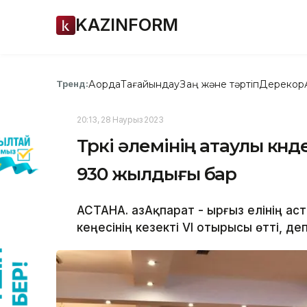
KAZINFORM
Ақорда
Тағайындау
Заң және тәртіп
Дерекқор
Тренд:
20:13, 28 Наурыз 2023
Түркі әлемінің атаулы кү
930 жылдығы бар
АСТАНА. ҚазАқпарат - Қырғыз елінің а
кеңесінің кезекті VІ отырысы өтті, де