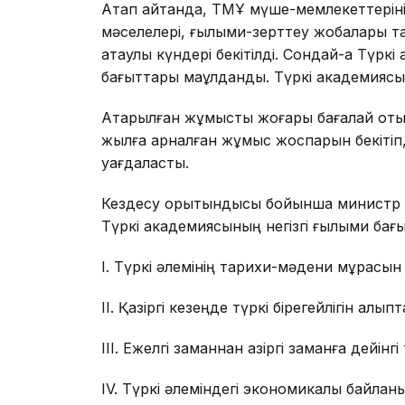
Атап айтқанда, ТМҰ мүше-мемлекеттеріні
мәселелері, ғылыми-зерттеу жобалары тал
атаулы күндері бекітілді. Сондай-ақ Түрк
бағыттары мақұлданды. Түркі академиясы
Атқарылған жұмысты жоғары бағалай от
жылға арналған жұмыс жоспарын бекітіп
уағдаласты.
Кездесу қорытындысы бойынша министр 
Түркі академиясының негізгі ғылыми бағ
I. Түркі әлемінің тарихи-мәдени мұрасын
II. Қазіргі кезеңде түркі бірегейлігін қалып
III. Ежелгі заманнан қазіргі заманға дейінгі 
IV. Түркі әлеміндегі экономикалық байла