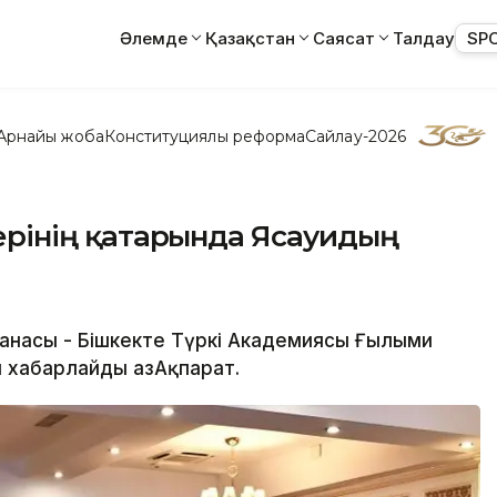
Әлемде
Қазақстан
Саясат
Талдау
SP
Арнайы жоба
Конституциялық реформа
Сайлау-2026
ндерінің қатарында Ясауидың
станасы - Бішкекте Түркі Академиясы Ғылыми
п хабарлайды ҚазАқпарат.