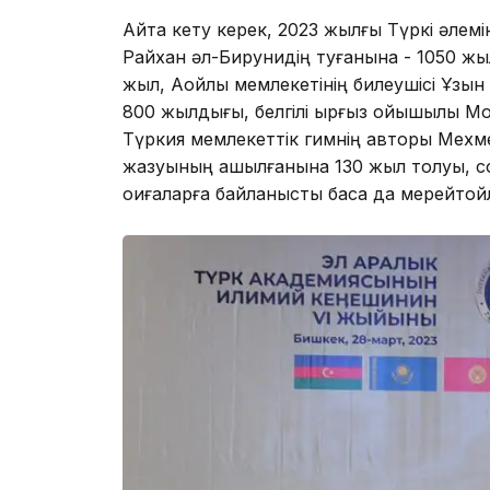
Айта кету керек, 2023 жылғы Түркі әлемі
Райхан әл-Бирунидің туғанына - 1050 жы
жыл, Аққойлы мемлекетінің билеушісі Ұз
800 жылдығы, белгілі қырғыз ойышылы М
Түркия мемлекеттік гимнің авторы Мехм
жазуының ашылғанына 130 жыл толуы, со
оқиғаларға байланысты басқа да мерейтойл