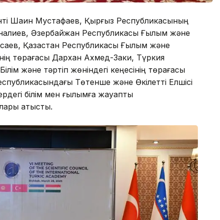
енті Шаин Мустафаев, Қырғыз Республикасының
аналиев, Әзербайжан Республикасы Ғылым және
саев, Қазақстан Республикасы Ғылым және
інің төрағасы Дархан Ахмед-Заки, Түркия
 Білім және тәртіп жөніндегі кеңесінің төрағасы
спубликасындағы Төтенше және Өкілетті Елшісі
рдегі білім мен ғылымға жауапты
ары қатысты.