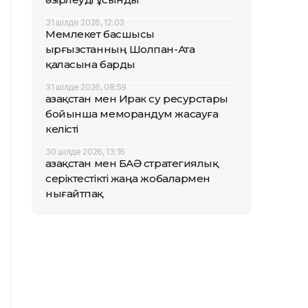
31 шілде 2026, 12:03
Мемлекет басшысы
Қырғызстанның Шолпан-Ата
қаласына барды
31 шілде 2026, 08:59
Қазақстан мен Ирак су ресурстары
бойынша меморандум жасауға
келісті
30 шілде 2026, 13:16
Қазақстан мен БАӘ стратегиялық
серіктестікті жаңа жобалармен
нығайтпақ