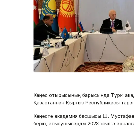
Кеңес отырысының барысында Түркі акад
Қазақстаннан Қырғыз Республикасы тарап
Кеңесте академия басшысы Ш. Мустафае
беріп, қатысушыларды 2023 жылға арна