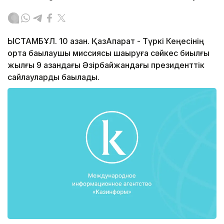
ЫСТАМБҰЛ. 10 қазан. ҚазАқпарат - Түркі Кеңесінің
ортақ бақылаушы миссиясы шақыруға сәйкес биылғы
жылғы 9 қазандағы Әзірбайжандағы президенттік
сайлауларды бақылады.