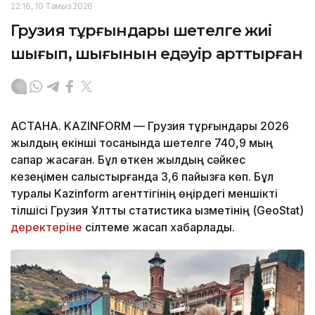
22:16, 10 Тамыз 2026
Грузия тұрғындары шетелге жиі
шығып, шығынын едәуір арттырған
АСТАНА. KAZINFORM — Грузия тұрғындары 2026
жылдың екінші тоқсанында шетелге 740,9 мың
сапар жасаған. Бұл өткен жылдың сәйкес
кезеңімен салыстырғанда 3,6 пайызға көп. Бұл
туралы Kazinform агенттігінің өңірдегі меншікті
тілшісі Грузия Ұлттық статистика қызметінің (GeoStat)
деректеріне
сілтеме жасап хабарлады.