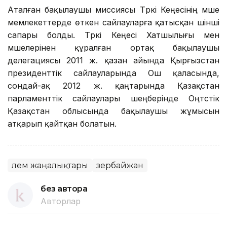
Аталған бақылаушы миссиясы Түркі Кеңесінің мүше
мемлекеттерде өткен сайлауларға қатысқан үшінші
сапары болды. Түркі Кеңесі Хатшылығы мен
мүшелерінен құралған ортақ бақылаушы
делегациясы 2011 ж. қазан айында Қырғызстан
президенттік сайлауларында Ош қаласында,
сондай-ақ 2012 ж. қаңтарында Қазақстан
парламенттік сайлаулары шеңберінде Оңтүстік
Қазақстан облысында бақылаушы жұмысын
атқарып қайтқан болатын.
Әлем жаңалықтары
Әзербайжан
без автора
Авторлар