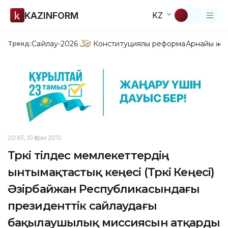
KAZINFORM
KZ
Сайлау-2026
Конституциялық реформа
Арнайы жо
Тренд:
20:45, 10 Қазан 2013
Түркі тілдес мемлекеттердің
ынтымақтастық кеңесі (Түркі Кеңесі)
Әзірбайжан Республикасындағы
президенттік сайлаудағы
бақылаушылық миссиясын атқарды