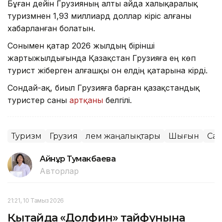
Бұған дейін Грузияның алты айда халықаралық
туризмнен 1,93 миллиард доллар кіріс алғаны
хабарланған болатын.
Сонымен қатар 2026 жылдың бірінші
жартыжылдығында Қазақстан Грузияға ең көп
турист жіберген алғашқы он елдің қатарына кірді.
Сондай-ақ, биыл Грузияға барған қазақстандық
туристер саны
артқаны
белгілі.
Туризм
Грузия
Әлем жаңалықтары
Шығын
Сая
Айнұр Тумакбаева
Авторлар
21:21, 10 Тамыз 2026
Қытайда «Долфин» тайфунына