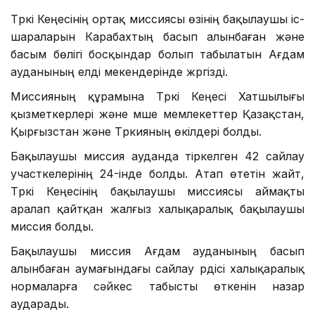
Түркі Кеңесінің ортақ миссиясы өзінің бақылаушы іс-
шараларын Карабахтың басып алынбаған және
басым бөлігі босқындар болып табылатын Ағдам
ауданының елді мекендерінде жүргізді.
Миссияның құрамына Түркі Кеңесі Хатшылығы
қызметкерлері және мүше мемлекеттер Қазақстан,
Қырғызстан және Түркияның өкілдері болды.
Бақылаушы миссия ауданда тіркелген 42 сайлау
участкелерінің 24-інде болды. Атап өтетін жайт,
Түркі Кеңесінің бақылаушы миссиясы аймақты
аралап қайтқан жалғыз халықаралық бақылаушы
миссия болды.
Бақылаушы миссия Ағдам ауданының басып
алынбаған аумағындағы сайлау үрдісі халықаралық
нормаларға сәйкес табысты өткенін назар
аударады.