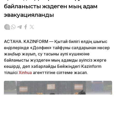
байланысты жүздеген мың адам
эвакуацияланды
АСТАНА. KAZINFORM — Қытай билігі елдің шығыс
өңірлерінде «Долфин» тайфуны салдарынан нөсер
жаңбыр жауып, су тасқыны қаупі күшеюіне
байланысты жүздеген мың адамды қауіпсіз жерге
көшірді, деп хабарлайды Бейжіңдегі Kazinform
тілшісі
Xinhua
агенттігіне сілтеме жасап.