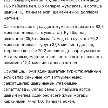
2025 жылдың екінші тоқсанымен салыстырғанда
17,6 пайызға көп. Бір сапарға жұмсалатын орташа
шығын 16,1 пайызға өсіп, шамамен 456 долларға
жеткен.
Саяхатшылардың саудаға жұмсаған қаражаты 93,3
миллион долларға жуықтаған. Бұл барлық
шығынның 35,8 пайызы. Тамақ пен сусынға 70,2
миллион доллар, тұруға 37,8 миллион доллар,
жергілікті көлікке 29,2 миллион доллар жұмсалған.
Ал демалыс, мәдени және спорттық іс-шараларға
шамамен 12,4 миллион доллар кеткен.
Осылайша, Грузиядан шығатын туристік ағынның
өсуі сапар санының күрт артуымен емес,
саяхатшылар шығынының ұлғаюымен
сипатталады. Сапар саны 3,6 пайызға артса,
шығын көлемі одан бес есеге жуық жоғары
қарқынмен, яғни 17,6 пайызға өскен.