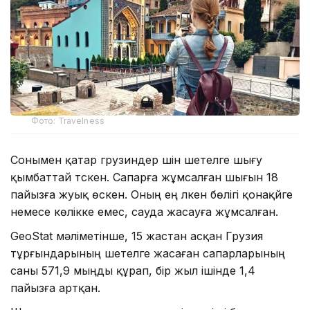
Фото: Travelness
Сонымен қатар грузиндер үшін шетелге шығу
қымбаттай түскен. Сапарға жұмсалған шығын 18
пайызға жуық өскен. Оның ең үлкен бөлігі қонақүйге
немесе көлікке емес, сауда жасауға жұмсалған.
GeoStat мәліметінше, 15 жастан асқан Грузия
тұрғындарының шетелге жасаған сапарларының
саны 571,9 мыңды құрап, бір жыл ішінде 1,4
пайызға артқан.