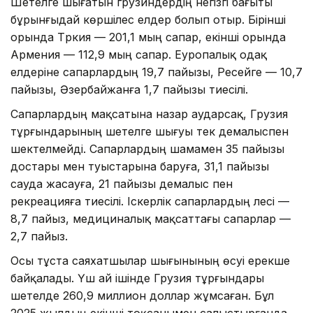
Шетелге шығатын грузиндердің негізгі бағыты
бұрынғыдай көршілес елдер болып отыр. Бірінші
орында Түркия — 201,1 мың сапар, екінші орында
Армения — 112,9 мың сапар. Еуропалық одақ
елдеріне сапарлардың 19,7 пайызы, Ресейге — 10,7
пайызы, Әзербайжанға 1,7 пайызы тиесілі.
Сапарлардың мақсатына назар аударсақ, Грузия
тұрғындарының шетелге шығуы тек демалыспен
шектелмейді. Сапарлардың шамамен 35 пайызы
достары мен туыстарына баруға, 31,1 пайызы
сауда жасауға, 21 пайызы демалыс пен
рекреацияға тиесілі. Іскерлік сапарлардың үлесі —
8,7 пайыз, медициналық мақсаттағы сапарлар —
2,7 пайыз.
Осы тұста саяхатшылар шығынының өсуі ерекше
байқалады. Үш ай ішінде Грузия тұрғындары
шетелде 260,9 миллион доллар жұмсаған. Бұл