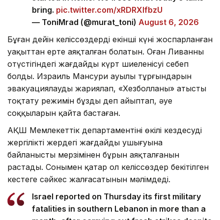
bring.
pic.twitter.com/xRDRXlfbzU
— ToniMrad (@murat_toni)
August 6, 2026
Бұған дейін келіссөздердің екінші күні жоспарланған
уақыттан ерте аяқталған болатын. Оған Ливанның
оңтүстігіндегі жағдайдың күрт шиеленісуі себеп
болды. Израиль Мансури ауылы тұрғындарын
эвакуациялауды жариялап, «Хезболланы» атысты
тоқтату режимін бұзды деп айыптап, әуе
соққыларын қайта бастаған.
АҚШ Мемлекеттік департаментінің өкілі кездесудің
жергілікті жердегі жағдайдың ушығуына
байланысты мерзімінен бұрын аяқталғанын
растады. Сонымен қатар ол келіссөздер бекітілген
кестеге сәйкес жалғасатынын мәлімдеді.
Israel reported on Thursday its first military
fatalities in southern Lebanon in more than a