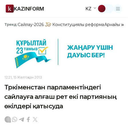
KAZINFORM
KZ
Сайлау-2026
Конституциялық реформа
Арнайы жо
Тренд:
12:21, 15 Желтоқсан 2013
Түркіменстан парламентіндегі
сайлауға алғаш рет екі партияның
өкілдері қатысуда