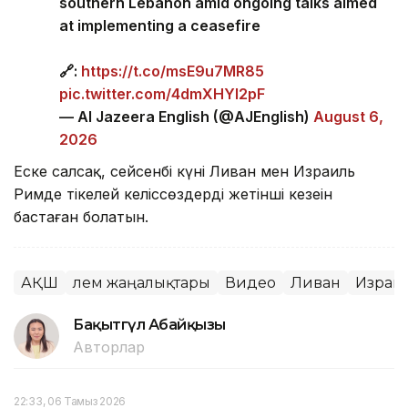
southern Lebanon amid ongoing talks aimed
at implementing a ceasefire
🔗:
https://t.co/msE9u7MR85
pic.twitter.com/4dmXHYl2pF
— Al Jazeera English (@AJEnglish)
August 6,
2026
Еске салсақ, сейсенбі күні Ливан мен Израиль
Римде тікелей келіссөздердің жетінші кезеңін
бастаған болатын.
АҚШ
Әлем жаңалықтары
Видео
Ливан
Израи
Бақытгүл Абайқызы
Авторлар
22:33, 06 Тамыз 2026