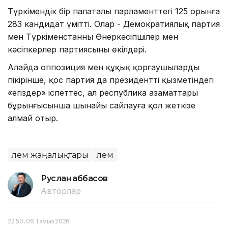
Түркімендік бір палаталы парламенттегі 125 орынға
283 кандидат үмітті. Олар - Демократиялық партия
мен Түркіменстанның Өнеркәсіпшілер мен
кәсіпкерлер партиясының өкілдері.
Алайда оппозиция мен құқық қорғаушылардың
пікірінше, қос партия да президенттің қызметіндегі
«егіздер» іспеттес, ал республика азаматтары
бұрынғысынша шынайы сайлауға қол жеткізе
алмай отыр.
Әлем жаңалықтары
Әлем
Руслан Ғаббасов
Авторлар
22:50, 06 Тамыз 2026