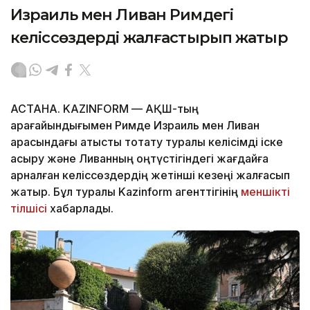
Израиль мен Ливан Римдегі
келіссөздерді жалғастырып жатыр
АСТАНА. KAZINFORM — АҚШ-тың
арағайындығымен Римде Израиль мен Ливан
арасындағы атысты тоқтату туралы келісімді іске
асыру және Ливанның оңтүстігіндегі жағдайға
арналған келіссөздердің жетінші кезеңі жалғасып
жатыр. Бұл туралы Kazinform агенттігінің
меншікті
тілшісі
хабарлады.