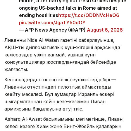
month, after carrying out fresh strikes despite
ongoing US-backed talks in Rome aimed at
ending hostilities
https://t.co/ODDNVcHeO6
pic.twitter.com/JgaTY50dOY
— AFP News Agency (@AFP)
August 6, 2026
Ливанның Nida Al Watan газетінің хабарлауынша,
АҚШ-тың дипломатиялық күш-жігерінің арқасында
келіссөздер үзіліп қалмай, үшінші күнгі
консультациялар жоспарланғандай бейсенбіде
жалғасты.
Келіссөздердегі негізгі келіспеушіліктердің бірі —
Ливанның оңтүстігіндегі пилоттық аймақтарды
кеңейту мәселесі. Бұл аумақтар Израиль әскері
шығарылғаннан кейін кезең-кезеңімен Ливан
армиясының бақылауына өтуі тиіс.
Asharq Al-Awsat басылымының мәліметінше, Ливан
келесі кезеңге Хиам және Бинт-Жбейль қалаларын