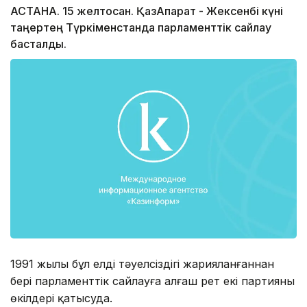
АСТАНА. 15 желтоқсан. ҚазАқпарат - Жексенбі күні
таңертең Түркіменстанда парламенттік сайлау
басталды.
1991 жылы бұл елдің тәуелсіздігі жарияланғаннан
бері парламенттік сайлауға алғаш рет екі партияның
өкілдері қатысуда.