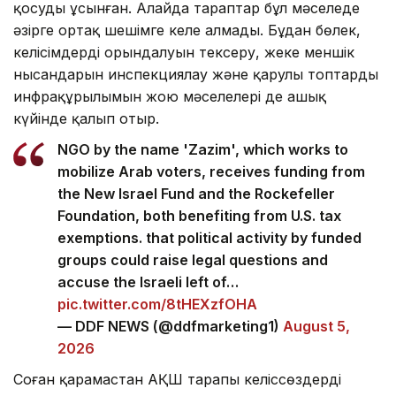
қосуды ұсынған. Алайда тараптар бұл мәселеде
әзірге ортақ шешімге келе алмады. Бұдан бөлек,
келісімдердің орындалуын тексеру, жеке меншік
нысандарын инспекциялау және қарулы топтардың
инфрақұрылымын жою мәселелері де ашық
күйінде қалып отыр.
NGO by the name 'Zazim', which works to
mobilize Arab voters, receives funding from
the New Israel Fund and the Rockefeller
Foundation, both benefiting from U.S. tax
exemptions. that political activity by funded
groups could raise legal questions and
accuse the Israeli left of…
pic.twitter.com/8tHEXzfOHA
— DDF NEWS (@ddfmarketing1)
August 5,
2026
Соған қарамастан АҚШ тарапы келіссөздердің