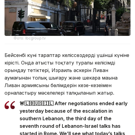
Фото: lbcgroup.tv
Бейсенбі күні тараптар келіссөздердің үшінші күніне
кірісті. Онда атысты тоқтату туралы келісімді
орындау тетіктері, Израиль әскерін Ливан
аумағынан толық шығару және шекара маңына
Ливан армиясының бөлімдерін кезең-кезеңімен
орналастыру мәселелері талқыланып жатыр.
🚨🇱🇧🇺🇸🇮🇱 After negotiations ended early
yesterday because of the escalation in
southern Lebanon, the third day of the
seventh round of Lebanon-Israel talks has
started in Rome. We’ll see what today’s talks