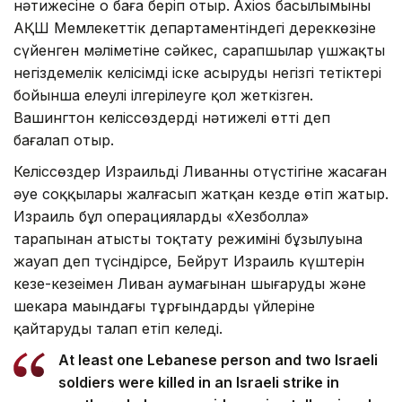
нәтижесіне оң баға беріп отыр.
Axios басылымының
АҚШ Мемлекеттік департаментіндегі дереккөзіне
сүйенген мәліметіне сәйкес, сарапшылар үшжақты
негіздемелік келісімді іске асырудың негізгі тетіктері
бойынша елеулі ілгерілеуге қол жеткізген.
Вашингтон келіссөздерді нәтижелі өтті деп
бағалап отыр.
Келіссөздер Израильдің Ливанның оңтүстігіне жасаған
әуе соққылары жалғасып жатқан кезде өтіп жатыр.
Израиль бұл операцияларды «Хезболла»
тарапынан атысты тоқтату режимінің бұзылуына
жауап деп түсіндірсе, Бейрут Израиль күштерін
кезең-кезеңімен Ливан аумағынан шығаруды және
шекара маңындағы тұрғындарды үйлеріне
қайтаруды талап етіп келеді.
At least one Lebanese person and two Israeli
soldiers were killed in an Israeli strike in