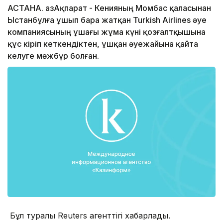
АСТАНА. ҚазАқпарат - Кенияның Момбас қаласынан
Ыстанбұлға ұшып бара жатқан Turkish Airlines әуе
компаниясының ұшағы жұма күні қозғалтқышына
құс кіріп кеткендіктен, ұшқан әуежайына қайта
келуге мәжбүр болған.
Бұл туралы Reuters агенттігі хабарлады.