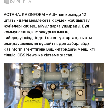
АСТАНА. KAZINFORM – АҚШ-тың кемінде 12
штатындағы мемлекеттік сумен жабдықтау
жүйелері кибершабуылдарға ұшырады. Бұл
коммуналдық инфрақұрылымның
киберқауіпсіздігіндегі осал тұстарға қатысты
алаңдаушылықты күшейтті, деп хабарлайды
Kazinform агенттігінің Вашингтондағы меншікті
тілшісі CBS News-ке сілтеме жасап.