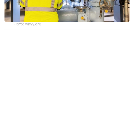
Фото: whyy.org
Киберқауіпсіздік саласының мамандары шабуылдар
интернетке қосылған, қорғаныс деңгейі төмен
өндірістік компьютерлерді пайдаланатын мыңдаған
сумен жабдықтау жүйесінің осал екенін көрсетті.
Шабуылдардың негізгі нысанасына өндірістік
жабдықтарды, су қысымын және тазарту
станцияларындағы химиялық заттардың мөлшерін
басқаратын бағдарламаланатын логикалық
контроллерлер (PLC) айналды.
АҚШ-тың Киберқауіпсіздік және инфрақұрылымды
қорғау агенттігінің (CISA) мәліметінше, көптеген
контроллер интернетке брандмауэрсіз, VPN