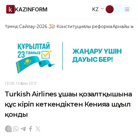
KAZINFORM
KZ
Сайлау-2026
Конституциялық реформа
Арнайы жо
Тренд:
13:08, 13 Қазан 2017
Turkish Airlines ұшағы қозғалтқышына
құс кіріп кеткендіктен Кенияға шұғыл
қонды