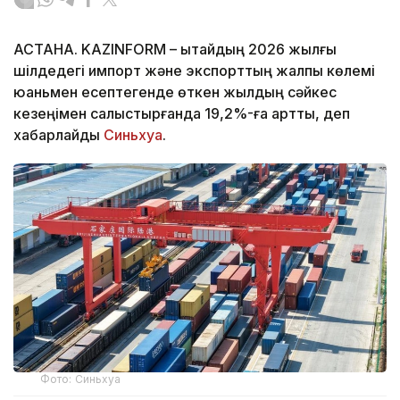
АСТАНА. KAZINFORM – Қытайдың 2026 жылғы
шілдедегі импорт және экспорттың жалпы көлемі
юаньмен есептегенде өткен жылдың сәйкес
кезеңімен салыстырғанда 19,2%-ға артты, деп
хабарлайды
Синьхуа
.
Фото: Синьхуа