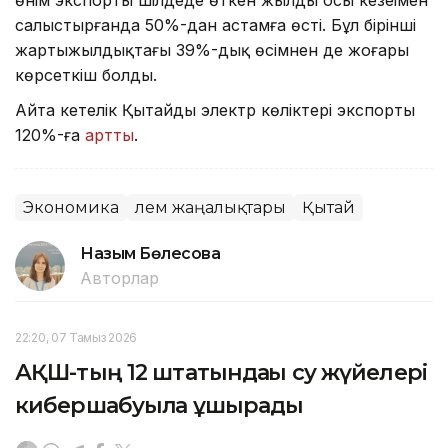
өнім экспорты шілдеде өткен жылдың осы кезеңімен
салыстырғанда 50%-дан астамға өсті. Бұл бірінші
жартыжылдықтағы 39%-дық өсімнен де жоғары
көрсеткіш болды.
Айта кетелік Қытайдың электр көліктері экспорты
120%-ға
артты
.
Экономика
Әлем жаңалықтары
Қытай
Назым Бөлесова
Авторлар
22:20, 07 Тамыз 2026
АҚШ-тың 12 штатындағы су жүйелері
кибершабуылға ұшырады