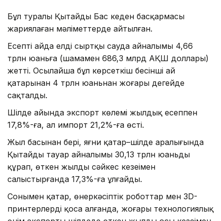
Бұл туралы Қытайдың Бас кеден басқармасы
жариялаған мәліметтерде айтылған.
Есепті айда елдің сыртқы сауда айналымы 4,66
трлн юаньға (шамамен 686,3 млрд АҚШ доллары)
жетті. Осылайша бұл көрсеткіш бесінші ай
қатарынан 4 трлн юаньнан жоғары деңгейде
сақталды.
Шілде айында экспорт көлемі жылдық есеппен
17,8%-ға, ал импорт 21,2%-ға өсті.
Жыл басынан бері, яғни қаңтар–шілде аралығында
Қытайдың тауар айналымы 30,13 трлн юаньды
құрап, өткен жылдың сәйкес кезеңімен
салыстырғанда 17,3%-ға ұлғайды.
Сонымен қатар, өнеркәсіптік роботтар мен 3D-
принтерлерді қоса алғанда, жоғары технологиялық