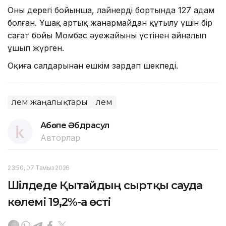
Оның дерегі бойынша, лайнердің бортында 127 адам
болған. Ұшақ артық жанармайдан құтылу үшін бір
сағат бойы Момбас әуежайының үстінен айналып
ұшып жүрген.
Оқиға салдарынан ешкім зардап шекпеді.
Әлем жаңалықтары
Әлем
Ақбөпе Әбдрасул
Авторлар
23:50, 07 Тамыз 2026
Шілдеде Қытайдың сыртқы сауда
көлемі 19,2%-ға өсті