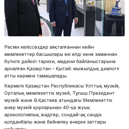
Ресми келіссөздер аяқталғаннан кейін
мемлекеттер басшылары екі елдің көне заманнан
бүгінге дейінгі тарихи, мәдени байланыстарына
арналған Қазақстан – Қытай: мыңжылдық диалог»
атты көрмені тамашалады.
Көрмеге Қазақстан Республикасы Ұлттық музейі,
Орталық мемлекеттік музей, Тұңғыш Президент
музейі және Ә.Қастеев атындағы Мемлекеттік
өнер музейі қорларынан 40-қа жуық
археологиялық жәдігер, сондай-ақ сәндік
қолданбалы және бейнелеу өнерінің заттары