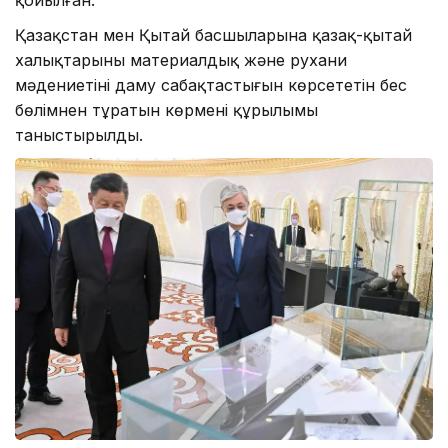
қойылған.
Қазақстан мен Қытай басшыларына қазақ-қытай
халықтарының материалдық және рухани
мәдениетінің даму сабақтастығын көрсететін бес
бөлімнен тұратын көрменің құрылымы
таныстырылды.