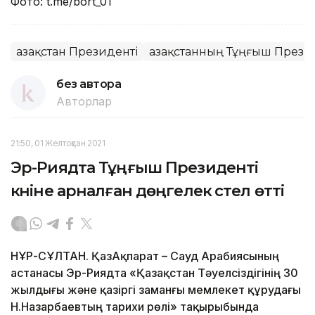
Фото: t.me/bort_01
Қазақстан Президенті
Қазақстанның Тұңғыш Презид
без автора
Авторлар
21:50, 01 Желтоқсан 2021
Эр-Риядта Тұңғыш Президенті
күніне арналған дөңгелек үстел өтті
НҰР-СҰЛТАН. ҚазАқпарат – Сауд Арабиясының
астанасы Эр-Риядта «Қазақстан Тәуелсіздігінің 30
жылдығы және қазіргі заманғы мемлекет құрудағы
Н.Назарбаевтың тарихи рөлі» тақырыбында