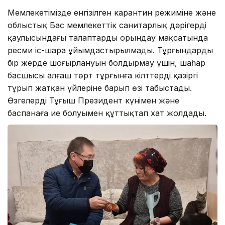
Мемлекетімізде енгізілген карантин режиміне және
облыстық Бас мемлекеттік санитарлық дәрігердің
қаулысындағы талаптарды орындау мақсатында
ресми іс-шара ұйымдастырылмады. Тұрғындардың
бір жерде шоғырлануын болдырмау үшін, шаһар
басшысы алғаш төрт тұрғынға кілттерді қазіргі
тұрып жатқан үйлеріне барып өзі табыстады.
Өзгелерді Тұңғыш Президент күнімен және
баспанаға ие болуымен құттықтап хат жолдады.