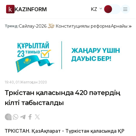
KAZINFORM
KZ
Сайлау-2026
Конституциялық реформа
Арнайы жо
Тренд:
19:40, 01 Желтоқсан 2020
Түркістан қаласында 420 пәтердің
кілті табысталды
ТҮРКІСТАН. ҚазАқпарат - Түркістан қаласында ҚР