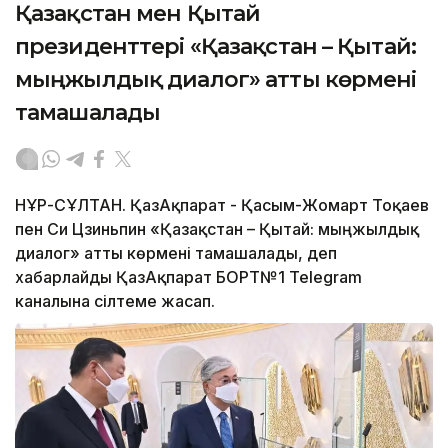
Қазақстан мен Қытай
президенттері «Қазақстан – Қытай:
мыңжылдық диалог» атты көрмені
тамашалады
НҰР-СҰЛТАН. ҚазАқпарат - Қасым-Жомарт Тоқаев
пен Си Цзиньпин «Қазақстан – Қытай: мыңжылдық
диалог» атты көрмені тамашалады, деп
хабарлайды ҚазАқпарат БОРТ№1 Telegram
каналына сілтеме жасап.