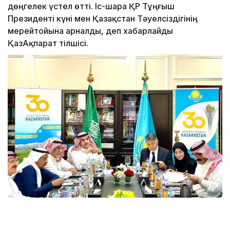
дөңгелек үстел өтті. Іс-шара ҚР Тұңғыш
Президенті күні мен Қазақстан Тәуелсіздігінің
мерейтойына арналды, деп хабарлайды
ҚазАқпарат тілшісі.
Іс-шара барысында Сауд Арабиясы Корольдігідегі
Қазақстан Елшісі Берік Арын Тәуелсіздік жылдары