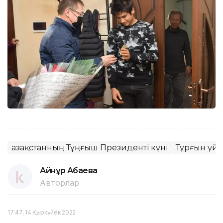
Қазақстанның Тұңғыш Президенті күні
Тұрғын үй
Айнұр Ақбаева
Авторлар
17:47, 14 Қыркүйек 2022