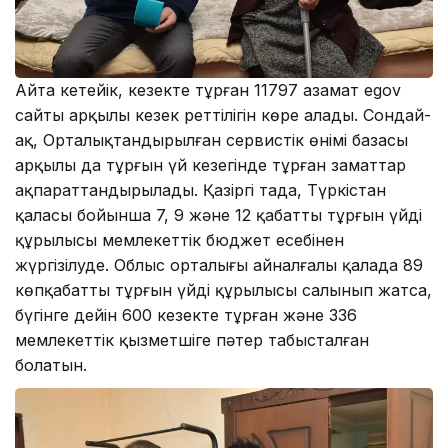
Айта кетейік, кезекте тұрған 11797 азамат egov
сайты арқылы кезек реттілігін көре алады. Сондай-
ақ, Орталықтандырылған сервистік өнімі базасы
арқылы да тұрғын үй кезегінде тұрған заматтар
ақпараттандырылады. Қазіргі таңда, Түркістан
қаласы бойынша 7, 9 және 12 қабатты тұрғын үйдің
құрылысы мемлекеттік бюджет есебінен
жүргізілуде. Облыс орталығы айналғалы қалада 89
көпқабатты тұрғын үйдің құрылысы салынып жатса,
бүгінге дейін 600 кезекте тұрған және 336
мемлекеттік қызметшіге пәтер табысталған
болатын.