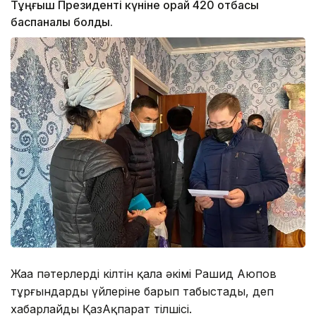
Тұңғыш Президенті күніне орай 420 отбасы
баспаналы болды.
Жаңа пәтерлердің кілтін қала әкімі Рашид Аюпов
тұрғындардың үйлеріне барып табыстады, деп
хабарлайды ҚазАқпарат тілшісі.