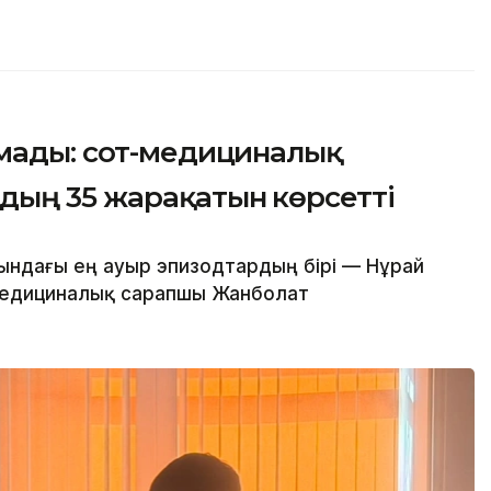
лмады: сот-медициналық
дың 35 жарақатын көрсетті
ндағы ең ауыр эпизодтардың бірі — Нұрай
-медициналық сарапшы Жанболат