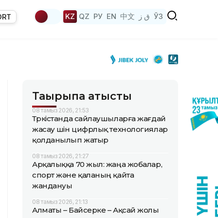
KZ
QZ
РУ
EN
中文
ق ز
ЎЗ
ORT
Тақырыпқа қатысты
08 тамыз 2026, 21:53
Түркістанда сайлаушыларға жағдай
жасау үшін цифрлық технологиялар
қолданылып жатыр
08 тамыз 2026, 21:27
Арқалыққа 70 жыл: жаңа жобалар,
спорт және қаланың қайта
жандануы
08 тамыз 2026, 21:13
Алматы – Байсерке – Ақсай жолы