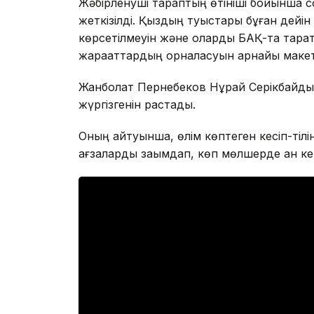
Жәбірленуші тараптың өтініші бойынша с
жеткізілді. Қыздың туыстары бұған дейі
көрсетілмеуін және оларды БАҚ-та тарат
жарақаттардың орналасуын арнайы макет 
Жанболат Пернебеков Нұрай Серікбайдың
жүргізгенін растады.
Оның айтуынша, өлім көптеген кесіп-тілін
ағзаларды зақымдап, көп мөлшерде қан ке