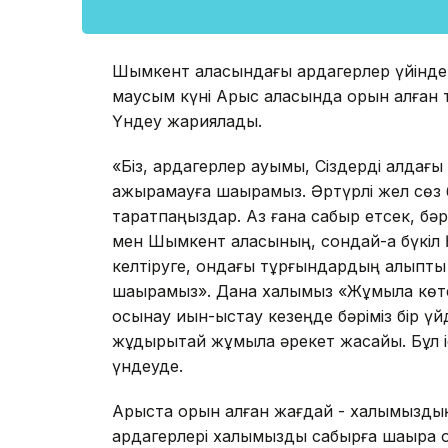
Шымкент қаласындағы ардагерлер үйінде ж
маусым күні Арыс қаласында орын алған 
Үндеу жариялады.
«Біз, ардагерлер қауымы, Сіздерді алдағы
ажырамауға шақырамыз. Әртүрлі жел сөз 
таратпаңыздар. Аз ғана сабыр етсек, бәрі
мен Шымкент қаласының, сондай-ақ бүкіл 
келтіруге, ондағы тұрғындардың қалыпты
шақырамыз». Дана халқымыз «Жұмыла көте
осынау қиын-қыстау кезеңде бәріміз бір ү
жұдырықтай жұмыла әрекет жасайық. Бұл ісі
үндеуде.
Арыста орын алған жағдай - халқымыздың 
ардагерлері халқымызды сабырға шақыра 