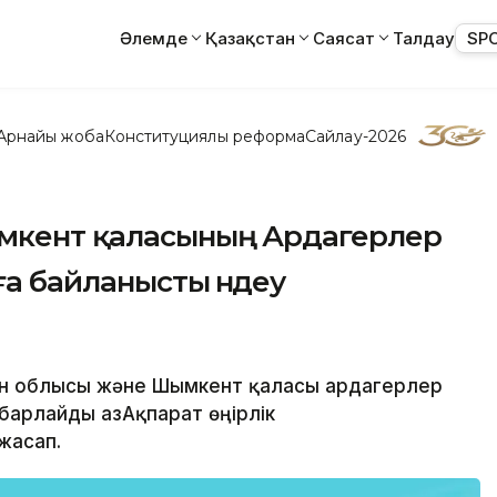
Әлемде
Қазақстан
Саясат
Талдау
SP
Арнайы жоба
Конституциялық реформа
Сайлау-2026
ымкент қаласының Ардагерлер
а байланысты үндеу
тан облысы және Шымкент қаласы ардагерлер
барлайды ҚазАқпарат өңірлік
жасап.