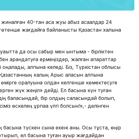
иналған 40-тан аса жуық абыз ақсақалдар 24
төтенше жағдайға байланысты Қазақстан халқына
 уақытта да осы сабыр мен ынтымақ - бірліктен
бен арандатуға ермеңіздер, жалған ақпараттар
 оңалады, қалпына келеді. Біз, Түркістан облысы
Қазақстанның халқың Арыс қаласын қалпына
 өмірге оралуына қолдан келгенше көмектесуге
рген жүк жеңіл» дейді. Ел басына күн туған
йдің баласындай, бір қолдың саласындай болып,
міз өскелең ұрпаққа үлгі болсын!»,- делінген
басына түскен сынақ екені анық. Осы тұста, өңір
отырып, ел басына туған ауыр жағдайдан