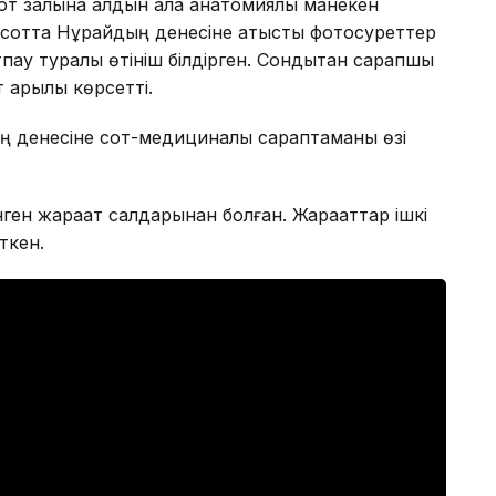
от залына алдын ала анатомиялық манекен
н сотта Нұрайдың денесіне қатысты фотосуреттер
пау туралы өтініш білдірген. Сондықтан сарапшы
арқылы көрсетті.
 денесіне сот-медициналық сараптаманы өзі
ген жарақат салдарынан болған. Жарақаттар ішкі
ткен.