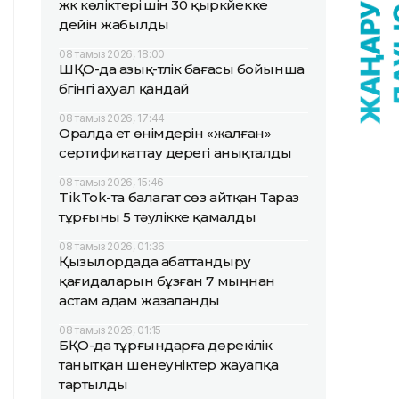
жүк көліктері үшін 30 қыркүйекке
дейін жабылды
08 тамыз 2026, 18:00
ШҚО-да азық-түлік бағасы бойынша
бүгінгі ахуал қандай
08 тамыз 2026, 17:44
Оралда ет өнімдерін «жалған»
сертификаттау дерегі анықталды
08 тамыз 2026, 15:46
TikTok-та балағат сөз айтқан Тараз
тұрғыны 5 тәулікке қамалды
08 тамыз 2026, 01:36
Қызылордада абаттандыру
қағидаларын бұзған 7 мыңнан
астам адам жазаланды
08 тамыз 2026, 01:15
БҚО-да тұрғындарға дөрекілік
танытқан шенеуніктер жауапқа
тартылды