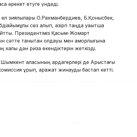
са әрекет етуге үндеді.
і, ел зиялылары О.Рахманбердиев, Б.Қонысбек,
діқайымұлы сөз алып, қазіргі таңда уақытша
 айтты. Президентіміз Қасым-Жомарт
н сәтте танытқан қолдауы мен қамқорлығына
халқы дән риза екендіктерін жеткізді.
 Шымкент қаласының ардагерлері де Арыстағы
комиссия құрып, қаражат жинауды бастап кетті.