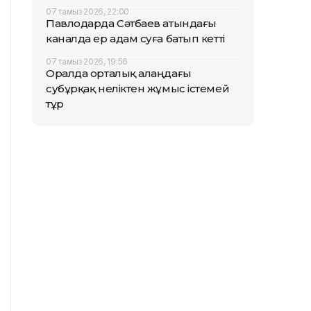
07 тамыз 2026, 22:00
Павлодарда Сәтбаев атындағы
каналда ер адам суға батып кетті
07 тамыз 2026, 19:56
Оралда орталық алаңдағы
субұрқақ неліктен жұмыс істемей
тұр