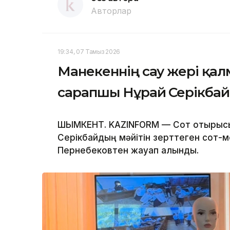
Авторлар
19:34, 07 Тамыз 2026
Манекеннің сау жері қа
сарапшы Нұрай Серікбай
ШЫМКЕНТ. KAZINFORM — Сот отырысы
Серікбайдың мәйітін зерттеген сот
Пернебековтен жауап алынды.