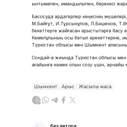
ынтымақпен, имандылықпен, берекесі жара
Басқосуда ардагерлер кеңесінің мүшелер
М.Байғұт, И.Тұрсынқұлов, Л.Бәшенов, Т.Әб
бекеттерге жайғасқан арыстықтарға басу
Кемелұлының осы батыл әрекеттеріне, қиы
Түркістан облысы мен Шымкент қаласының 
Сондай-ақ жиында Түркістан облысы мен
ағайынға көмек қолын созу үшін, арнайы 
Шымкент
Арыс
Жақсылық жаса
без автора