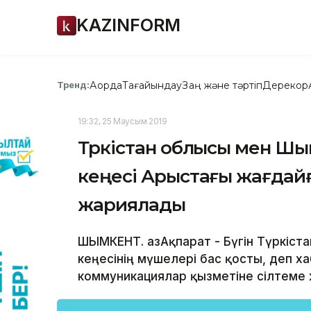
KAZINFORM
Ақорда
Тағайындау
Заң және тәртіп
Дерекқор
Тренд:
19:32, 25 Маусым 2019
Түркістан облысы мен Ш
кеңесі Арыстағы жағдайғ
жариялады
ШЫМКЕНТ. ҚазАқпарат - Бүгін Түркіс
кеңесінің мүшелері бас қосты, деп ха
коммуникациялар қызметіне сілтеме 