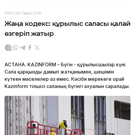
09:01, 09 Тамыз 2026
Жаңа кодекс: құрылыс саласы қалай
өзгеріп жатыр
АСТАНА. KAZINFORM – Бүгін - құрылысшылар күні.
Сала қарқынды дамып жатқанымен, шешімін
күткен мәселелер аз емес. Кәсіби мерекеге орай
Kazinform тілшісі саланың бүгінгі ахуалын саралады.