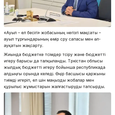
«Ауыл – ел бесігі» жобасының негізгі мақсаты –
ауыл тұрғындарының өмір сүру сапасы мен әл-
ауқатын жақсарту.
Жиында бюджетке түсімдер түсіру және бюджетті
игеру барысы да талқыланды. Түркістан облысы
жылдық бюджетті игеру бойынша республикада
алдыңғы орында келеді. Өңір басшысы қаржыны
тиімді игеріп, ел үшін маңызды жобалар мен
құрылыс жұмыстарын жалғастыруды тапсырды.