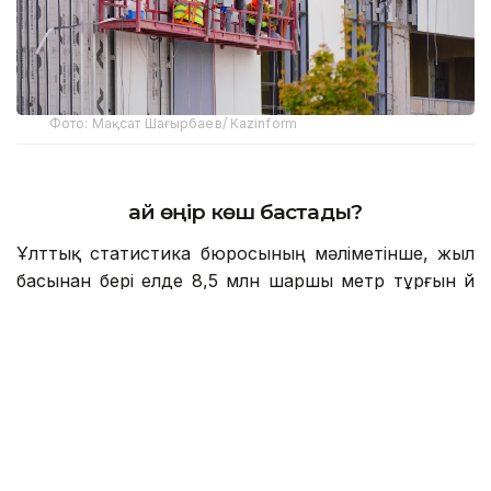
Фото: Мақсат Шағырбаев/ Kazinform
Қай өңір көш бастады?
Ұлттық статистика бюросының мәліметінше, жыл
басынан бері елде 8,5 млн шаршы метр тұрғын үй
немесе 80 667 баспана пайдалануға берілді. Жыл
соңына дейін көрсеткішті 20 млн шаршы метрге
жеткізу жоспарланып отыр. Ал қаңтар–маусым
айларында құрылыс жұмыстарының нақты көлем
индексі өткен жылдың сәйкес кезеңімен
салыстырғанда 115,2 пайызды құрап, оң өсім
республиканың 17 өңірінде тіркелген.