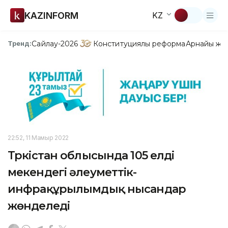
KAZINFORM
KZ
Сайлау-2026
Конституциялық реформа
Арнайы жо
Тренд:
22:52, 11 Мамыр 2022
Түркістан облысында 105 елді
мекендегі әлеуметтік-
инфрақұрылымдық нысандар
жөнделеді