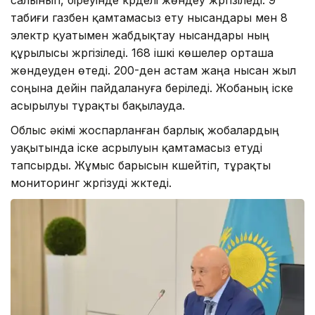
табиғи газбен қамтамасыз ету нысандары мен 8
электр қуатымен жабдықтау нысандары ның
құрылысы жүргізіледі. 168 ішкі көшелер орташа
жөндеуден өтеді. 200-ден астам жаңа нысан жыл
соңына дейін пайдалануға беріледі. Жобаның іске
асырылуы тұрақты бақылауда.
Облыс әкімі жоспарланған барлық жобалардың
уақытында іске асрылуын қамтамасыз етуді
тапсырды. Жұмыс барысын күшейтіп, тұрақты
мониторинг жүргізуді жүктеді.