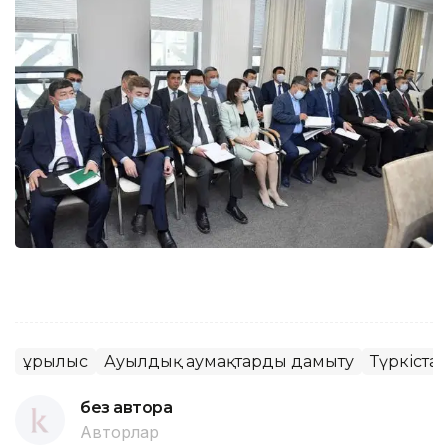
Құрылыс
Ауылдық аумақтарды дамыту
Түркіста
без автора
Авторлар