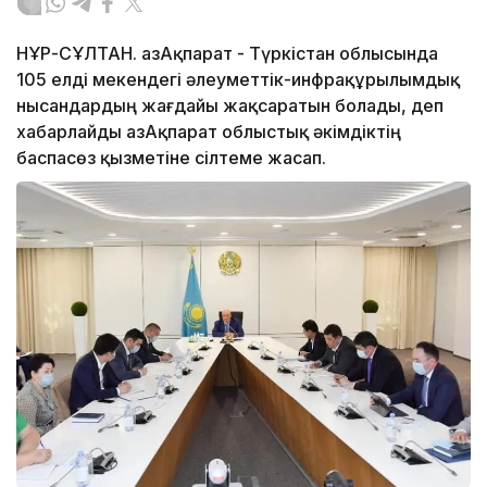
НҰР-СҰЛТАН. ҚазАқпарат - Түркістан облысында
105 елді мекендегі әлеуметтік-инфрақұрылымдық
нысандардың жағдайы жақсаратын болады, деп
хабарлайды ҚазАқпарат облыстық әкімдіктің
баспасөз қызметіне сілтеме жасап.