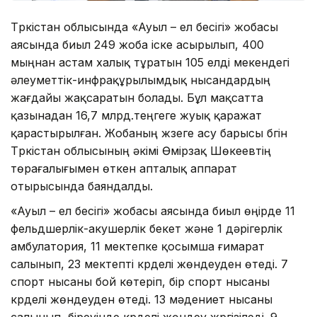
Түркістан облысында «Ауыл – ел бесігі» жобасы
аясында биыл 249 жоба іске асырылып, 400
мыңнан астам халық тұратын 105 елді мекендегі
әлеуметтік-инфрақұрылымдық нысандардың
жағдайы жақсаратын болады. Бұл мақсатта
қазынадан 16,7 млрд.теңгеге жуық қаражат
қарастырылған. Жобаның жүзеге асу барысы бүгін
Түркістан облысының әкімі Өмірзақ Шөкеевтің
төрағалығымен өткен апталық аппарат
отырысында баяндалды.
«Ауыл – ел бесігі» жобасы аясында биыл өңірде 11
фельдшерлік-акушерлік бекет және 1 дәрігерлік
амбулатория, 11 мектепке қосымша ғимарат
салынып, 23 мектепті күрделі жөндеуден өтеді. 7
спорт нысаны бой көтеріп, бір спорт нысаны
күрделі жөндеуден өтеді. 13 мәдениет нысаны
салынып, біреуінде күрделі жөндеу жүргізіледі. 9