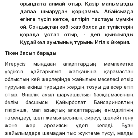
орындата алмай отыр. Қазір малымызды
далаға шығарудан қорқамыз. Абайсызда
егінге түсіп кетсе, өлтіріп тастауы мүмкін
ғой. Сондықтан көбі жаз болса да түліктерін
қорада ұстап отыр, - деп қынжылды
Құдайкөл ауылының тұрғыны Игілік Әкерия.
Тікен басып барады
Игерусіз мыңдаған алқаптардың мемлекетке
үздіксіз қайтарылып жатқанына қарамастан
облыстың кей жерлерінде жайылым мәселесі өткір
тұруына екінші тұрғыдан жердің тозуы да әсер етіп
отыр. Өңірлік ауыл шаруашылығы басқармасының
бөлім басшысы Қайырболат Байсариновтың
пікірінше, мал азықтық алқаптардың өнімділігінің
төмендеуі, шөп жамылғысының сиреуі, шөлейттену
және жер эрозиясы үдеп келеді. Бұған
жайылымдарға шамадан тыс жүктеме түсуі, малды