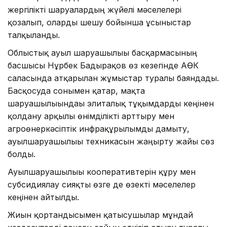
жергілікті шаруалардың жүйелі мәселелері
қозғалып, оларды шешу бойынша ұсыныстар
талқыланды.
Облыстық ауыл шаруашылығы басқармасының
басшысы Нұрбек Бадырақов өз кезегінде АӨК
саласында атқарылған жұмыстар туралы баяндады.
Басқосуда сонымен қатар, мақта
шаруашылығындағы элиталық тұқымдарды кеңінен
қолдану арқылы өнімділікті арттыру мен
агроөнеркәсіптік инфрақұрылымды дамыту,
ауылшаруашылығы техникасын жаңғырту жайы сөз
болды.
Ауылшаруашылығы кооперативтерін құру мен
субсидиялау сияқты өзге де өзекті мәселелер
кеңінен айтылды.
Жиын қортандысымен қатысушылар мұндай