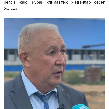
ретсіз жаю, құрғақ климаттық жағдайлар себеп
болуда.