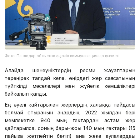
Фото: Павлодар облыстық өңірлік коммуникациялар қызметі
Алайда шенеуніктердің ресми жауаптарын
тереңірек талдай келе, өңірдегі жер саясатының
түйткілді мәселелері мен жүйелік кемшіліктері
байқалып қалды.
Ең әуелі қайтарылған жерлердің халыққа пайдасы
болмай отырғанын аңғардық. 2022 жылдан бері
мемлекетке 940 мың гектардан астам жер
қайтарылса, соның бары-жоғы 140 мың гектары (15
пайызға жетпейтін бөлігі) ғана жеке аулалардағы