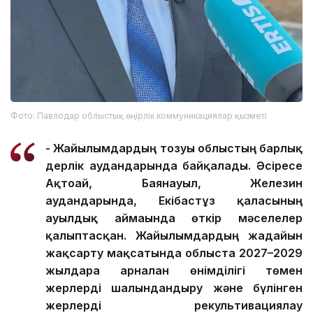
Фото: Павлодар облыстық өңірлік коммуникациялар қызметі
- Жайылымдардың тозуы облыстың барлық
дерлік аудандарында байқалады. Әсіресе
Ақтоғай, Баянауыл, Железин
аудандарында, Екібастұз қаласының
ауылдық аймағында өткір мәселелер
қалыптасқан. Жайылымдардың жағдайын
жақсарту мақсатында облыста 2027–2029
жылдарға арналған өнімділігі төмен
жерлерді шалғындандыру және бүлінген
жерлерді рекультивациялау