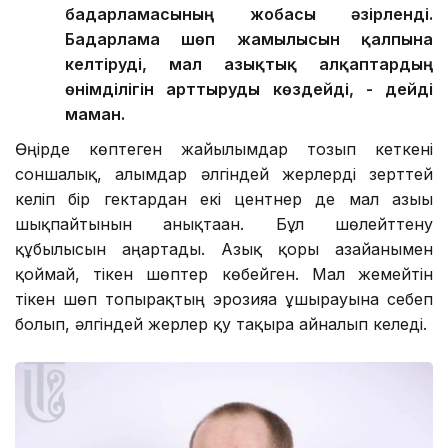
бағдарламасының жобасы әзірленді.
Бағдарлама шөп жамылғысын қалпына
келтіруді, мал азықтық алқаптардың
өнімділігін арттыруды көздейді, - дейді
маман.
Өңірде көптеген жайылымдар тозып кеткені
соншалық, ғалымдар әлгіндей жерлерді зерттей
келіп бір гектардан екі центнер де мал азығы
шықпайтынын анықтаған. Бұл шөлейттену
құбылысын аңғартады. Азық қоры азайғанымен
қоймай, тікен шөптер көбейген. Мал жемейтін
тікен шөп топырақтың эрозияға ұшырауына себеп
болып, әлгіндей жерлер қу тақырға айналып келеді.