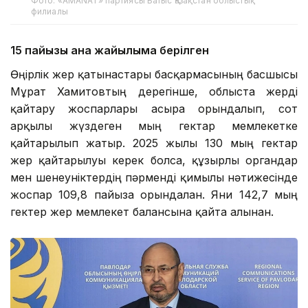
Фото: «AMANAT» партиясы Батыс Қазақстан облыстық
филиалы
15 пайызы ғана жайылымға берілген
Өңірлік жер қатынастары басқармасының басшысы
Мұрат Хамитовтың дерегінше, облыста жерді
қайтару жоспарлары асыра орындалып, сот
арқылы жүздеген мың гектар мемлекетке
қайтарылып жатыр. 2025 жылы 130 мың гектар
жер қайтарылуы керек болса, құзырлы органдар
мен шенеуніктердің пәрменді қимылы нәтижесінде
жоспар 109,8 пайызға орындалған. Яғни 142,7 мың
гектер жер мемлекет балансына қайта алынған.