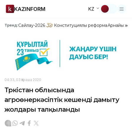
KAZINFORM
KZ
Сайлау-2026
Конституциялық реформа
Арнайы жо
Тренд:
04:33, 03 Қараша 2020
Түркістан облысында
агроөнеркәсіптік кешенді дамыту
жолдары талқыланды