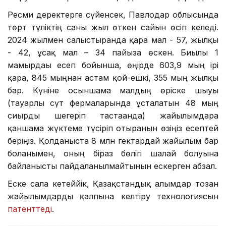
Ресми деректерге сүйенсек, Павлодар облысында
төрт түліктің саны жыл өткен сайын өсіп келеді.
2024 жылмен салыстырғанда қара мал - 57, жылқы
- 42, ұсақ мал – 34 пайызға өскен. Биылғы 1
мамырдағы есеп бойынша, өңірде 603,9 мың ірі
қара, 845 мыңнан астам қой-ешкі, 355 мың жылқы
бар. Күніне осыншама малдың өріске шығуы
(тауарлы сүт фермаларында ұсталатын 48 мың
сиырды шегеріп тастағанда) жайылымдарға
қаншама жүктеме түсіріп отырғанын өзіңіз есептей
беріңіз. Қолданыста 8 млн гектардай жайылым бар
болғанымен, оның біраз бөлігі шалғай болуына
байланысты пайдаланылмайтынын ескерген абзал.
Еске сала кетеййік, Қазақстандық ғалымдар тозған
жайылымдарды қалпына келтіру технологиясын
патенттеді
.