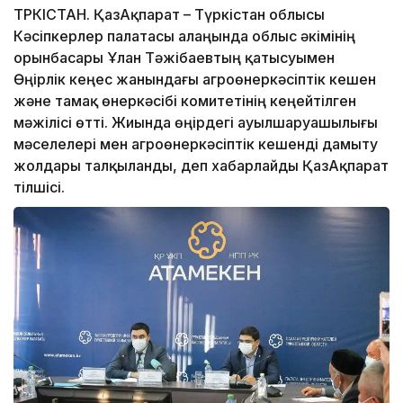
ТҮРКІСТАН. ҚазАқпарат – Түркістан облысы
Кәсіпкерлер палатасы алаңында облыс әкімінің
орынбасары Ұлан Тәжібаевтың қатысуымен
Өңірлік кеңес жанындағы агроөнеркәсіптік кешен
және тамақ өнеркәсібі комитетінің кеңейтілген
мәжілісі өтті. Жиында өңірдегі ауылшаруашылығы
мәселелері мен агроөнеркәсіптік кешенді дамыту
жолдары талқыланды, деп хабарлайды ҚазАқпарат
тілшісі.