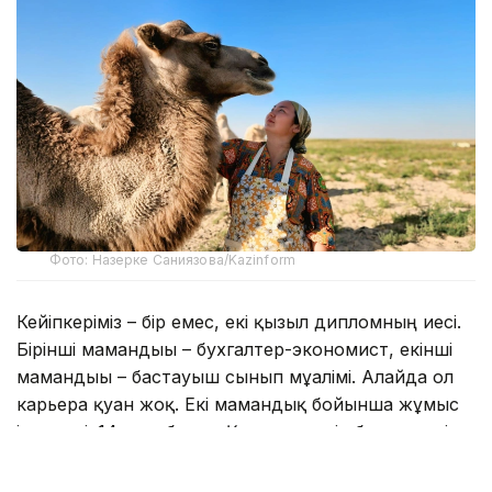
Фото: Назерке Саниязова/Kazinform
Кейіпкеріміз – бір емес, екі қызыл дипломның иесі.
Бірінші мамандығы – бухгалтер-экономист, екінші
мамандығы – бастауыш сынып мұғалімі. Алайда ол
карьера қуған жоқ. Екі мамандық бойынша жұмыс
істемеді. 14 жыл бұрын Қазалыға келін болып түсіп,
сонда өсіп-өнді. 2019 жылдан бері жолдасымен
бірге осы ауданның Шәкен ауылдық округіне