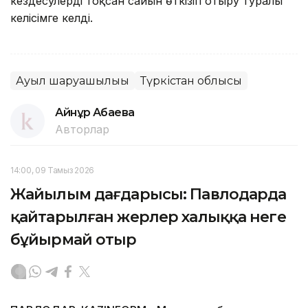
кездесулерді тоқсан сайын өткізіп отыру туралы
келісімге келді.
Ауыл шаруашылығы
Түркістан облысы
Айнұр Ақбаева
Авторлар
14:00, 09 Тамыз 2026
Жайылым дағдарысы: Павлодарда
қайтарылған жерлер халыққа неге
бұйырмай отыр