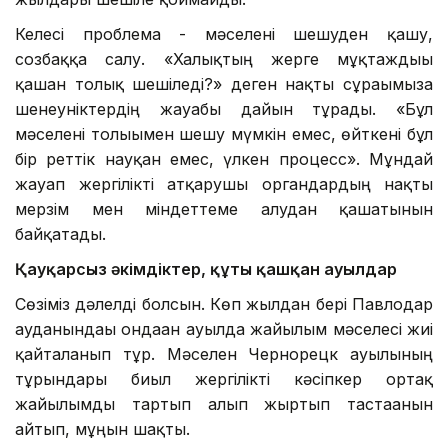
Келесі проблема - мәселені шешуден қашу,
созбаққа салу. «Халықтың жерге мұқтаждығы
қашан толық шешіледі?» деген нақты сұрағымызға
шенеуніктердің жауабы дайын тұрады. «Бұл
мәселені толығымен шешу мүмкін емес, өйткені бұл
бір реттік науқан емес, үлкен процесс». Мұндай
жауап жергілікті атқарушы органдардың нақты
мерзім мен міндеттеме алудан қашатынын
байқатады.
Қауқарсыз әкімдіктер, құты қашқан ауылдар
Сөзіміз дәлелді болсын. Көп жылдан бері Павлодар
ауданындағы ондаған ауылда жайылым мәселесі жиі
қайталанып тұр. Мәселен Чернорецк ауылының
тұрғындары биыл жергілікті кәсіпкер ортақ
жайылымды тартып алып жыртып тастағанын
айтып, мұңын шақты.