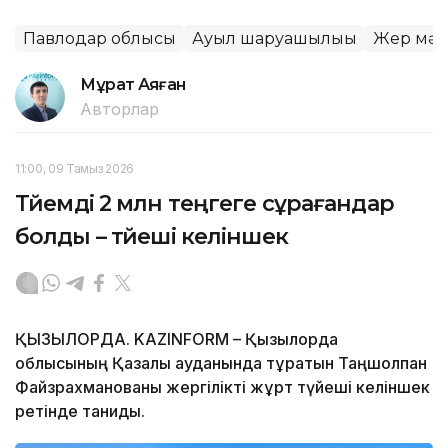
Павлодар облысы
Ауыл шаруашылығы
Жер мәс
Мұрат Аяған
Авторлар
11:00, 09 Тамыз 2026
Түйемді 2 млн теңгеге сұрағандар
болды – түйеші келіншек
ҚЫЗЫЛОРДА. KAZINFORM – Қызылорда
облысының Қазалы ауданында тұратын Таңшолпан
Файзрахманованы жергілікті жұрт түйеші келіншек
ретінде таниды.