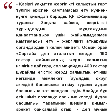
- Қазіргі уақытта жергілікті халықтың төрт
түлігін өріспен қамтамасыз ету күннен-
күнге қиындап барады. ҚР «Жайылымдар
туралы» Заңына сәйкес, жергілікті
тұрғындардың мұқтаждығын
қанағаттандыру үшін жайылымдармен
қамтамасыз ету – жергілікті атқарушы
органдардың тікелей міндеті. Осыған орай
«Сартай» деп аталатын жердегі 190
гектар жайылымдық жерді халықтың
игілігіне қайтару, сол маңайдағы 400 гектар
шұрайлы егістік жерді халықтың өтініші
негізінде мемлекет (ауылдық округ
әкімдігі) балансына өткізу туралы аудан
басшысына хат жолдаған едік. Алайда бұл
өтінішіміз созбаққа салынып келеді. Аудан
басшылығы тарапынан шешімді қимыл-
әрекет байқалмай отыр, - деп мұңың