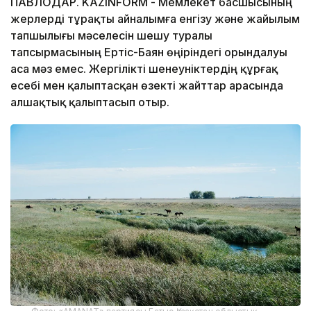
ПАВЛОДАР. KAZINFORM - Мемлекет басшысының
жерлерді тұрақты айналымға енгізу және жайылым
тапшылығы мәселесін шешу туралы
тапсырмасының Ертіс-Баян өңіріндегі орындалуы
аса мәз емес. Жергілікті шенеуніктердің құрғақ
есебі мен қалыптасқан өзекті жайттар арасында
алшақтық қалыптасып отыр.