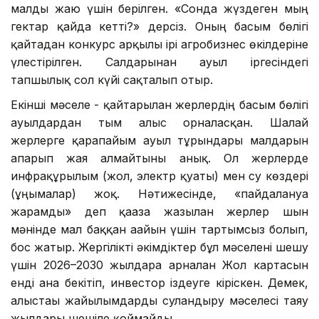
малды жаю үшін берілген. «Сонда жүздеген мың
гектар қайда кетті?» дерсіз. Оның басым бөлігі
қайтадан конкурс арқылы ірі агробизнес өкілдеріне
үлестірілген. Салдарынан ауыл іргесіндегі
тапшылық сол күйі сақталып отыр.
Екінші мәселе - қайтарылған жерлердің басым бөлігі
ауылдардан тым алыс орналасқан. Шалғай
жерлерге қарапайым ауыл тұрғындары малдарын
апарып жая алмайтыны анық. Ол жерлерде
инфрақұрылым (жол, электр қуаты) мен су көздері
(ұңғымалар) жоқ. Нәтижесінде, «пайдалануға
жарамды» деп қағазға жазылған жерлер шын
мәнінде мал баққан ағайын үшін тартымсыз болып,
бос жатыр. Жергілікті әкімдіктер бұл мәселені шешу
үшін 2026–2030 жылдарға арналған Жол картасын
енді ғана бекітіп, инвестор іздеуге кіріскен. Демек,
алыстағы жайылымдарды суландыру мәселесі таяу
жылдары шешіле қоймайды.