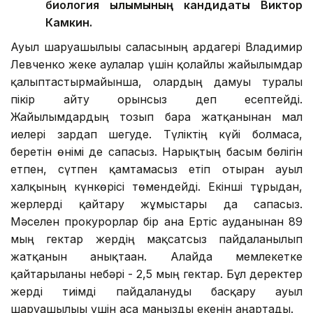
биология ғылымының кандидаты Виктор
Камкин.
Ауыл шаруашылығы саласының ардагері Владимир
Левченко жеке аулалар үшін қолайлы жайылымдар
қалыптастырмайынша, олардың дамуы туралы
пікір айту орынсыз деп есептейді.
Жайылымдардың тозып бара жатқанынан мал
иелері зардап шегуде. Түліктің күйі болмаса,
беретін өнімі де сапасыз. Нарықтың басым бөлігін
етпен, сүтпен қамтамасыз етіп отырған ауыл
халқының күнкөрісі төмендейді. Екінші тұрғыдан,
жерлерді қайтару жұмыстары да сапасыз.
Мәселен прокурорлар бір ғана Ертіс ауданынан 89
мың гектар жердің мақсатсыз пайдаланылып
жатқанын анықтаған. Алайда мемлекетке
қайтарылғаны небәрі - 2,5 мың гектар. Бұл деректер
жерді тиімді пайдалануды басқару ауыл
шаруашылығы үшін аса маңызды екенін аңғартады.