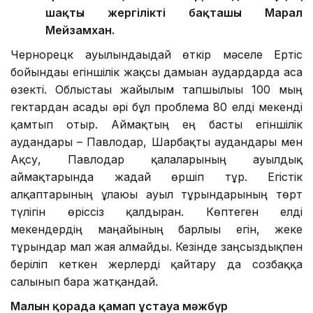
шақты жергілікті бақташы Марал
Мейзамхан.
Чернорецк ауылындағыдай өткір мәселе Ертіс
бойындағы егіншілік жақсы дамыған аудардарда аса
өзекті. Облыстағы жайылым тапшылығы 100 мың
гектардан асады әрі бұл проблема 80 елді мекенді
қамтып отыр. Аймақтың ең басты егіншілік
аудандары – Павлодар, Шарбақты аудандары мен
Ақсу, Павлодар қалаларының ауылдық
аймақтарында жағдай өршіп тұр. Егістік
алқаптарының ұлғаюы ауыл тұрғындарының төрт
түлігін өріссіз қалдырған. Көптеген елді
мекендердің маңайының барлығы егін, жеке
тұрғындар мал жая алмайды. Кезінде заңсыздықпен
беріліп кеткен жерлерді қайтару да созбаққа
салынып бара жатқандай.
Малын қорада қамап ұстауға мәжбүр