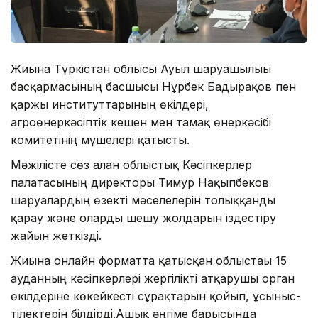
Жиынға Түркістан облысы Ауыл шаруашылығы
басқармасының басшысы Нұрбек Бадырақов пен
қаржы институттарының өкілдері,
агроөнеркәсіптік кешен мен тамақ өнеркәсібі
комитетінің мүшелері қатысты.
Мәжілісте сөз алған облыстық Кәсіпкерлер
палатасының директоры Тимур Нақыпбеков
шаруалардың өзекті мәселелерін толыққанды
қарау және оларды шешу жолдарын іздестіру
жайын жеткізді.
Жиынға онлайн форматта қатысқан облыстағы 15
ауданның кәсіпкерлері жергілікті атқарушы орган
өкілдеріне көкейкесті сұрақтарын қойып, ұсыныс-
тілектерін білдірді.Ашық әңгіме барысында