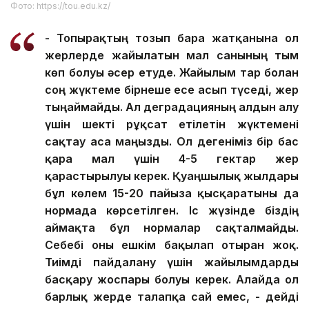
Фото: https://tou.edu.kz/
- Топырақтың тозып бара жатқанына ол
жерлерде жайылатын мал санының тым
көп болуы әсер етуде. Жайылым тар болған
соң жүктеме бірнеше есе асып түседі, жер
тыңаймайды. Ал деградацияның алдын алу
үшін шекті рұқсат етілетін жүктемені
сақтау аса маңызды. Ол дегеніміз бір бас
қара мал үшін 4-5 гектар жер
қарастырылуы керек. Қуаңшылық жылдары
бұл көлем 15-20 пайызға қысқаратыны да
нормада көрсетілген. Іс жүзінде біздің
аймақта бұл нормалар сақталмайды.
Себебі оны ешкім бақылап отырған жоқ.
Тиімді пайдалану үшін жайылымдарды
басқару жоспары болуы керек. Алайда ол
барлық жерде талапқа сай емес, - дейді