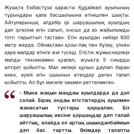
Жуықта Екібастұзға қарасты Құдайкөл ауылының
тұрғындары қала басшылығына өтінішпен шықты.
Айтуларынша, әлдебір ірі шаруашылық ауылдың
дәл іргесіне егін салып, онсыз да аз жайылымды
тіпті тарылтып тастаған. Егін ауылдан небәрі 800
метр жерде. Ойнақтаған қозы-лақ пен бұзау, үлкен
қара малдар егінге жиі түседі. Егістік жұмыскерлері
малды техникамен қуалап, жуықта 5 сиырды
өлтіріп қойыпты. Мал иелері құнын даулап барған
екен, әуелі егін шығынын өтеңдер деген талап
қойыпты. Ал бұл мәселе заңмен реттелмеген.
- Мына жақын маңдағы ауылдарда да дәл
солай. Бірақ ондағы егістіктердің ауылмен
жанасатын тұстары қоршалған. Біз
шаруашылық иесіне қоршаңдар деп талай
айттық, алайда ол артық шығынданбаймын
деп бас тартты. Әкімдер талапты