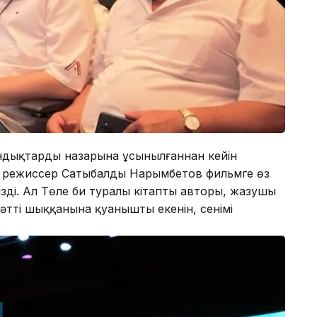
ндықтардың назарына ұсынылғаннан кейін
ті режиссер Сатыбалды Нарымбетов фильмге өз
зді. Ал Төле би туралы кітаптың авторы, жазушы
әтті шыққанына қуанышты екенін, сенімі