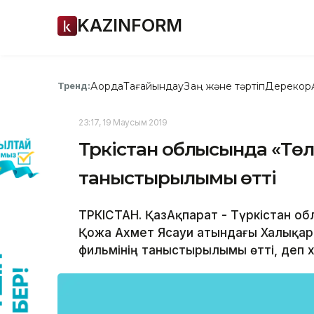
KAZINFORM
Ақорда
Тағайындау
Заң және тәртіп
Дерекқор
Тренд:
23:17, 19 Маусым 2019
Түркістан облысында «Төл
таныстырылымы өтті
ТҮРКІСТАН. ҚазАқпарат - Түркістан 
Қожа Ахмет Ясауи атындағы Халықара
фильмінің таныстырылымы өтті, деп 