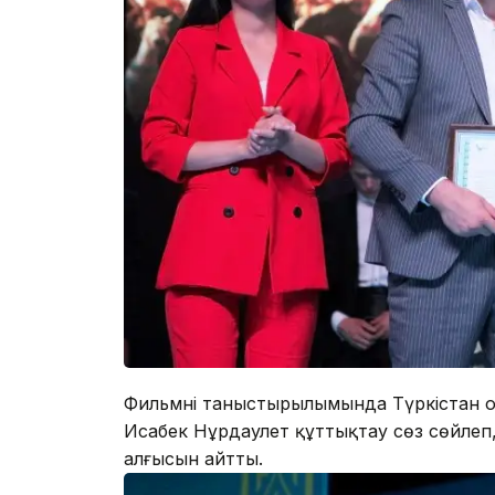
Фильмнің таныстырылымында Түркістан 
Исабек Нұрдаулет құттықтау сөз сөйле
алғысын айтты.