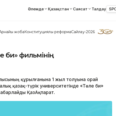
Әлемде
Қазақстан
Саясат
Талдау
SP
Арнайы жоба
Конституциялық реформа
Сайлау-2026
е би» фильмінің
облысының құрылғанына 1 жыл толуына орай
лық қазақ-түрік университетінде «Төле би»
хабарлайды ҚазАқпарат.