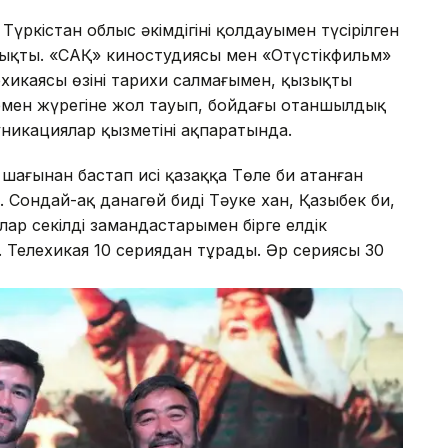
үркістан облыс әкімдігінің қолдауымен түсірілген
ен шықты. «САҚ» киностудиясы мен «Оңтүстікфильм»
ехикаясы өзінің тарихи салмағымен, қызықты
рмен жүрегіне жол тауып, бойдағы отаншылдық
муникациялар қызметінің ақпаратында.
 шағынан бастап исі қазаққа Төле би атанған
н. Сондай-ақ данагөй бидің Тәуке хан, Қазыбек би,
ар секілді замандастарымен бірге елдік
 Телехикая 10 сериядан тұрады. Әр сериясы 30