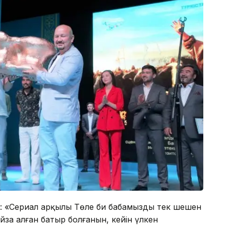
 «Сериал арқылы Төле би бабамыздың тек шешен
айза алған батыр болғанын, кейін үлкен