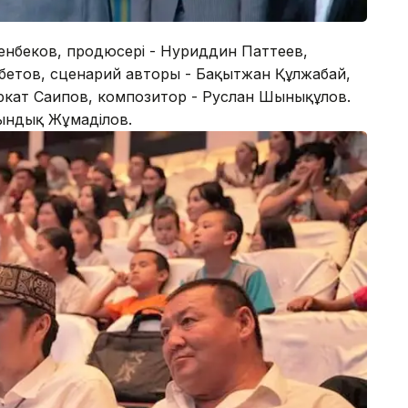
ренбеков, продюсері - Нуриддин Паттеев,
бетов, сценарий авторы - Бақытжан Құлжабай,
кат Саипов, композитор - Руслан Шынықұлов.
ындық Жұмаділов.