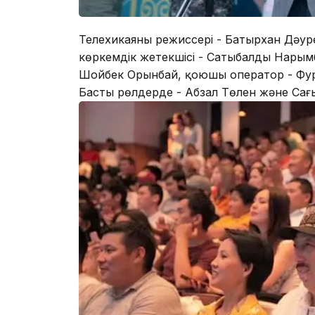
Телехикаяның режиссері - Батырхан Дәу
көркемдік жетекшісі - Сатыбалды Нарым
Шойбек Орынбай, қоюшы оператор - Фур
Басты рөлдерде - Абзал Төлен және Сағ