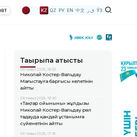
KZ
QZ
РУ
EN
中文
ق ز
ЎЗ
ORT
Тақырыпқа қатысты
06 тамыз 2026, 18:50
Николай Костер-Вальдау
Маңғыстауға барғысы келетінін
айтты
06 тамыз 2026, 18:40
«Тақтар ойынының» жұлдызы
Николай Костер-Вальдау рөл
таңдауда қандай ұстанымға
сүйенетінін айтты
06 тамыз 2026, 17:16