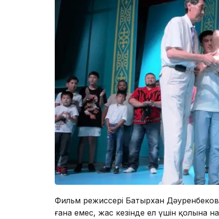
Фильм режиссері Батырхан Дәуренбеков:
ғана емес, жас кезінде ел үшін қолына н