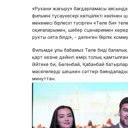
«Рухани жаңғыру» бағдарламасы аясында Т
фильмнің тұсаукесері көпшіліктің көңілін
мекемесі бірлесіп түсірген «Төле би» тел
оқиғаларымен, шебер сценариімен көре
рухты оята білді», - делінген Өңірлік ком
Фильмде ұлы бабамыз Төле бидің балалық
қарт кезіне дейінгі өмірі толық қамтылға
Әйтеке би, Бөгенбай, Қабанбай батырларл
мәселелерді шешкен сәттері баяндалады.
минуттан.