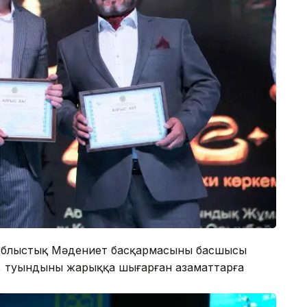
облыстық Мәдениет басқармасының басшысы
п, туындыны жарыққа шығарған азаматтарға