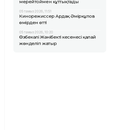
мерейтоймен құттықтады
05 тамыз 2026, 11:51
Кинорежиссер Ардақ Әмірқұлов
өмірден өтті
05 тамыз 2026, 10:20
Өзбекәлі Жәнібектің кесенесі қалай
жөнделіп жатыр