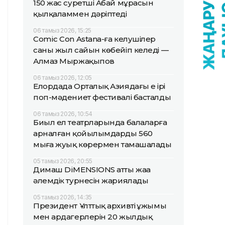
150 жас суретші Абай мұрасын
қылқаламмен дәріптеді
06 тамыз 2026, 15:25
Comic Con Astana-ға келушілер
саны жыл сайын көбейіп келеді —
Алмаз Мыржақыпов
06 тамыз 2026, 12:05
Елордада Орталық Азиядағы ең ірі
поп-мәдениет фестивалі басталды
06 тамыз 2026, 10:54
Биыл ел театрларында балаларға
арналған қойылымдарды 560
мыңға жуық көрермен тамашалады
05 тамыз 2026, 20:55
Димаш DiMENSIONS атты жаңа
әлемдік турнесін жариялады
05 тамыз 2026, 14:35
Президент Ұлттық архивтің ұжымы
мен ардагерлерін 20 жылдық