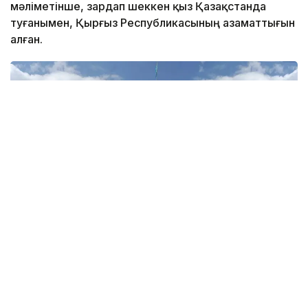
мәліметінше, зардап шеккен қыз Қазақстанда
туғанымен, Қырғыз Республикасының азаматтығын
алған.
Фото: СІМ
– Қазақстан Республикасы Сыртқы істер
министрлігі Солтүстік Кипрде болған