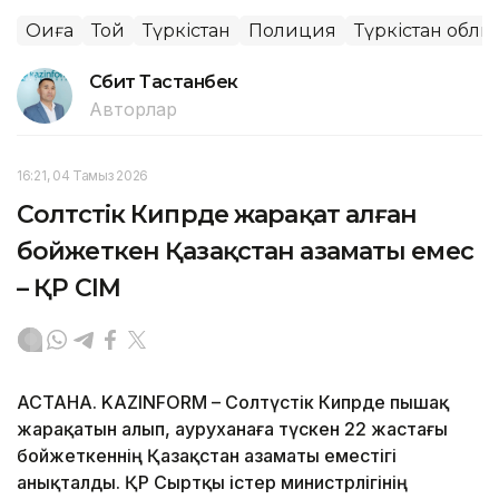
Оқиға
Той
Түркістан
Полиция
Түркістан облы
Сәбит Тастанбек
Авторлар
16:21, 04 Тамыз 2026
Солтүстік Кипрде жарақат алған
бойжеткен Қазақстан азаматы емес
– ҚР СІМ
АСТАНА. KAZINFORM – Солтүстік Кипрде пышақ
жарақатын алып, ауруханаға түскен 22 жастағы
бойжеткеннің Қазақстан азаматы еместігі
анықталды. ҚР Сыртқы істер министрлігінің