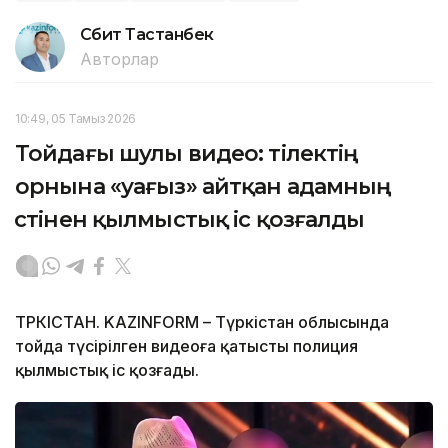
Сәбит Тастанбек
Авторлар
10:49, 05 Тамыз 2026
Тойдағы шулы видео: тілектің
орнына «уағыз» айтқан адамның
үстінен қылмыстық іс қозғалды
ТҮРКІСТАН. KAZINFORM – Түркістан облысында
тойда түсірілген видеоға қатысты полиция
қылмыстық іс қозғады.