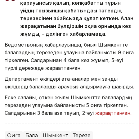
қарауынсыз қалып, көпқабатты тұрғын
үйдің тоғызыншы қабатындағы пәтердің
терезесінен абайсызда құлап кеткен. Алған
жарақатынан бүлдіршін оқиға орнында көз
жұмды, – делінген хабарламада.
Ведомствоның хабарлауынша, биыл Шымкентте
балалардың терезеден құлауына байланысты 9 оқиға
тіркелген. Салдарынан 4 бала көз жұмып, 5-еуі
түрлі дәрежеде жарақаттанған.
Департамент өкілдері ата-аналар мен заңды
өкілдерді балаларды қараусыз қалдырмауға шақырды.
Еске салайық, өткен жылы Шымкентте балалардың
терезеден құлауына байланысты 5 оқиға тіркелген.
Салдарынан 3 бала қаза тауып, 2-еуі
жарақаттанған.
Оқиға
Бала
Шымкент
Терезе