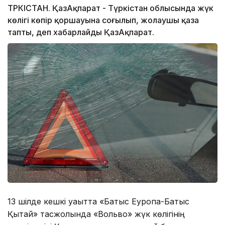
ТҮРКІСТАН. ҚазАқпарат - Түркістан облысында жүк
көлігі көпір қоршауына соғылып, жолаушы қаза
тапты, деп хабарлайды ҚазАқпарат.
13 шілде кешкі уақытта «Батыс Еуропа-Батыс
Қытай» тасжолында «Вольво» жүк көлігінің