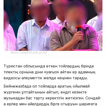
Фото: t.me/POLICE_of_KZ
Түркістан облысында өткен тойлардың бірінде
тілектің орнына діни «уағыз» айтқан ер адамның
видеосы әлеуметтік желіде кеңінен тарады.
Бейнежазбада ол тойларда арақтың қойылмай
жүргенін құптайтынын айтып, ендігі кезекте
музыкадан бас тарту керектігін жеткізген. Сондай-
ақ ерлер мен әйелдердің бірге отыруын шариғатқа