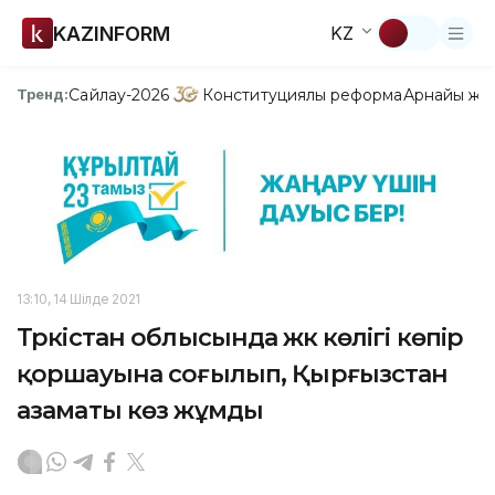
KAZINFORM
KZ
Сайлау-2026
Конституциялық реформа
Арнайы жо
Тренд:
13:10, 14 Шілде 2021
Түркістан облысында жүк көлігі көпір
қоршауына соғылып, Қырғызстан
азаматы көз жұмды