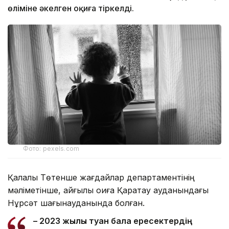
өліміне әкелген оқиға тіркелді.
Фото: pexels.com
Қалалық Төтенше жағдайлар департаментінің
мәліметінше, қайғылы оқиға Қаратау ауданындағы
Нұрсәт шағынауданында болған.
– 2023 жылы туған бала ересектердің