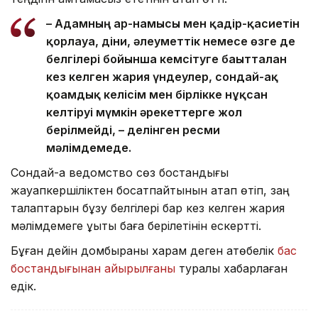
– Адамның ар-намысы мен қадір-қасиетін
қорлауға, діни, әлеуметтік немесе өзге де
белгілері бойынша кемсітуге бағытталған
кез келген жария үндеулер, сондай-ақ
қоғамдық келісім мен бірлікке нұқсан
келтіруі мүмкін әрекеттерге жол
берілмейді, – делінген ресми
мәлімдемеде.
Сондай-ақ ведомство сөз бостандығы
жауапкершіліктен босатпайтынын атап өтіп, заң
талаптарын бұзу белгілері бар кез келген жария
мәлімдемеге құқықтық баға берілетінін ескертті.
Бұған дейін домбыраны харам деген ақтөбелік
бас
бостандығынан айырылғаны
туралы хабарлаған
едік.