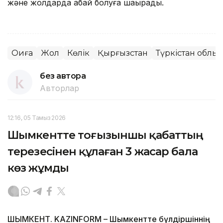
және жолдарда абай болуға шақырады.
Оқиға
Жол
Көлік
Қырғызстан
Түркістан облы
без автора
Авторлар
12:16, 05 Тамыз 2026
Шымкентте тоғызыншы қабаттың
терезесінен құлаған 3 жасар бала
көз жұмды
ШЫМКЕНТ. KAZINFORM – Шымкентте бүлдіршіннің