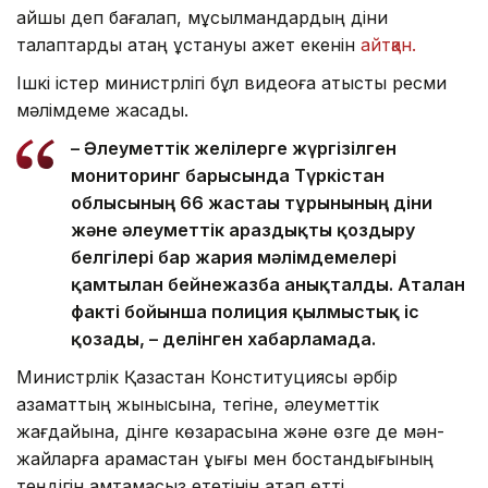
қайшы деп бағалап, мұсылмандардың діни
талаптарды қатаң ұстануы қажет екенін
айтқан.
Ішкі істер министрлігі бұл видеоға қатысты ресми
мәлімдеме жасады.
– Әлеуметтік желілерге жүргізілген
мониторинг барысында Түркістан
облысының 66 жастағы тұрғынының діни
және әлеуметтік араздықты қоздыру
белгілері бар жария мәлімдемелері
қамтылған бейнежазба анықталды. Аталған
факті бойынша полиция қылмыстық іс
қозғады, – делінген хабарламада.
Министрлік Қазақстан Конституциясы әрбір
азаматтың жынысына, тегіне, әлеуметтік
жағдайына, дінге көзқарасына және өзге де мән-
жайларға қарамастан құқығы мен бостандығының
теңдігін қамтамасыз ететінін атап өтті.