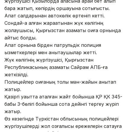
жүргізушісі Қызылорда қаласына қарай бет алып
бара жатып, көпірдің қоршауына соқтығысты.
Апат салдарынан автокөлік өртеніп кетті.
Сондай-ақ алған жарақатынан жүк көлігінің
жолаушысы, Қырғызстан азаматы оқиға орнында
қайтыс болды.
Апат орнына бірден патрульдік полиция
қызметкерлері мен анықтаушылар жетті.
Жүк көлігінің жүргізушісі, Қырғызстан
Республикасының азаматы Сайрам АПБ-ға
жеткізілді.
Полицейлер оқиғаның толық мән-жайын анықтап
жатыр.
Қазіргі уақытта аталған жайт бойынша ҚР ҚК 345-
бабы 3-бөлігі бойынша сотқа дейінгі тергеу жүріп
жатыр.
Өз кезегінде Түркістан облысының полицейлері
жүргізушілерді жол қозғалысы ережелерін сақтауға