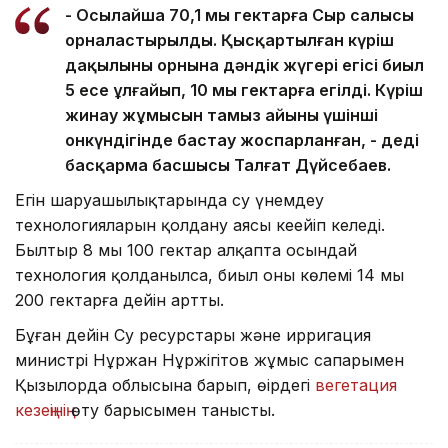
- Осылайша 70,1 мың гектарға Сыр салысы
орналастырылды. Қысқартылған күріш
дақылының орнына дәндік жүгері егісі биыл
5 есе ұлғайып, 10 мың гектарға егілді. Күріш
жинау жұмысын тамыз айының үшінші
онкүндігінде бастау жоспарланған, - деді
басқарма басшысы Талғат Дүйсебаев.
Егін шаруашылықтарында су үнемдеу
технологияларын қолдану аясы кеңейіп келеді.
Былтыр 8 мың 100 гектар алқапта осындай
технология қолданылса, биыл оның көлемі 14 мың
200 гектарға дейін артты.
Бұған дейін Су ресурстары және ирригация
министрі Нұржан Нұржігітов жұмыс сапарымен
Қызылорда облысына барып, өңірдегі
вегетация
кезеңінің
өту барысымен танысты.