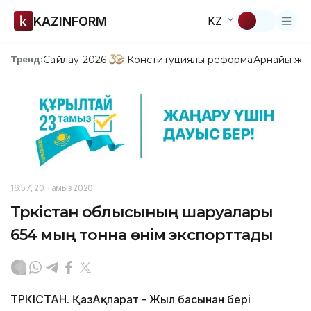
KAZINFORM
KZ
Сайлау-2026
Конституциялық реформа
Арнайы жо
Тренд:
16:57, 20 Тамыз 2020
Түркістан облысының шаруалары
654 мың тонна өнім экспорттады
ТҮРКІСТАН. ҚазАқпарат - Жыл басынан бері