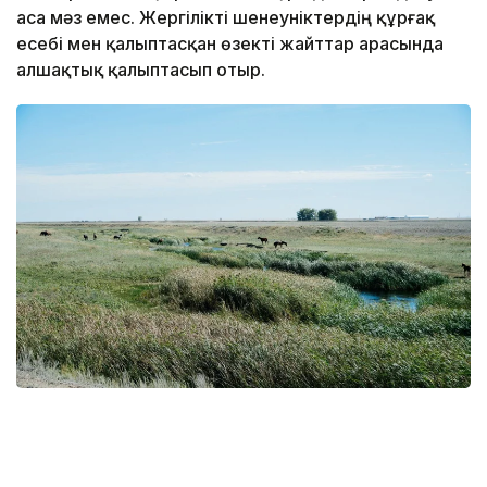
аса мәз емес. Жергілікті шенеуніктердің құрғақ
есебі мен қалыптасқан өзекті жайттар арасында
алшақтық қалыптасып отыр.
Фото: «AMANAT» партиясы Батыс Қазақстан облыстық
филиалы
15 пайызы ғана жайылымға берілген