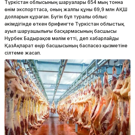
Түркістан облысының шаруалары 654 мың тонна
өнім экспорттаса, оның жалпы құны 69,9 млн АҚШ
долларын құраған. Бүгін бұл туралы облыс
әкімдігінде өткен брифингте Түркістан облыстық
ауыл шаруашылығы басқармасының басшысы
Нұрбек Бадырақов мәлім етті, деп хабарлайды
ҚазАқпарат өңір басшысының баспасөз қызметіне
сілтеме жасап.