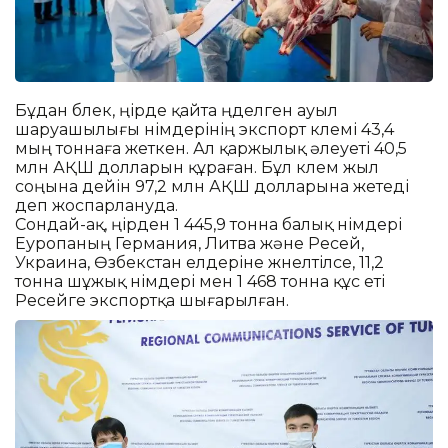
Бұдан бөлек, өңірде қайта өңделген ауыл
шаруашылығы өнімдерінің экспорт көлемі 43,4
мың тоннаға жеткен. Ал қаржылық әлеуеті 40,5
млн АҚШ долларын құраған. Бұл көлем жыл
соңына дейін 97,2 млн АҚШ долларына жетеді
деп жоспарлануда.
Сондай-ақ, өңірден 1 445,9 тонна балық өнімдері
Еуропаның Германия, Литва және Ресей,
Украина, Өзбекстан елдеріне жөнелтілсе, 11,2
тонна шұжық өнімдері мен 1 468 тонна құс еті
Ресейге экспортқа шығарылған.