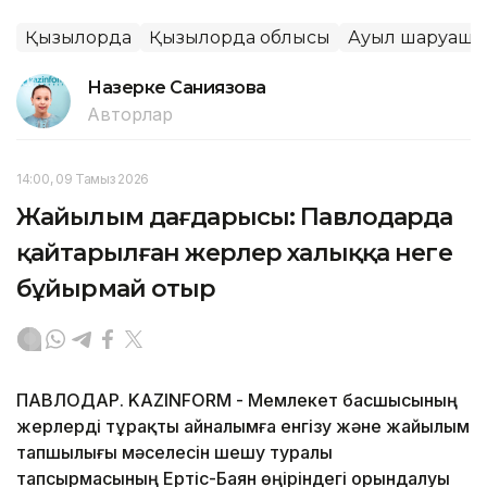
Қызылорда
Қызылорда облысы
Ауыл шаруаш
Назерке Саниязова
Авторлар
14:00, 09 Тамыз 2026
Жайылым дағдарысы: Павлодарда
қайтарылған жерлер халыққа неге
бұйырмай отыр
ПАВЛОДАР. KAZINFORM - Мемлекет басшысының
жерлерді тұрақты айналымға енгізу және жайылым
тапшылығы мәселесін шешу туралы
тапсырмасының Ертіс-Баян өңіріндегі орындалуы