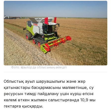
Фото: Қызылорда облысының әкімдігі
Облыстық ауыл шаруашылығы және жер
қатынастары басқармасының мәліметінше, су
ресурсын тиімді пайдалану үшін күріш егісінің
көлемі өткен жылмен салыстырғанда 10,9 мың
гектарға қысқарды.