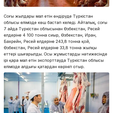
Соңғы жылдары мал етін өндіруде Түркістан
облысы елімізде көш бастап келеді. Айталық, соңғы
7 айда Түркістан облысынан Өзбекстан, Ресей
елдеріне 4 100 тонна сиыр, Өзбекстан, Иран,
Бахрейн, Ресей елдеріне 243,8 тонна қой,
Өзбекстан, Ресей елдеріне 33,8 тонна жылқы
еттері шығарылды. Осы жұмыстардың нәтижесінде
ірі қара мал етін экспорттауда Түркістан облысы
елімізде алдыңғы қатардан көрініп отыр.