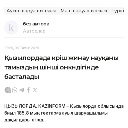
Ауыл шаруашылығы
Мал шаруашылығы
Түркіс
без автора
Авторлар
22:26, 09 Тамыз 2026
Қызылордада күріш жинау науқаны
тамыздың үшінші онкүндігінде
басталады
ҚЫЗЫЛОРДА. KAZINFORM – Қызылорда облысында
биыл 185,8 мың гектарға ауыл шаруашылығы
дақылдары егілді.