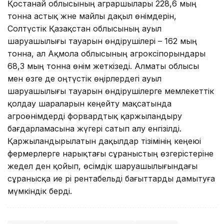
Қостанай облысының аграршылары 228,6 мың
тонна астық және майлы дақыл өнімдерін,
Солтүстік Қазақстан облысының ауыл
шаруашылығы тауарын өндірушілері – 162 мың
тонна, ал Ақмола облысының агрокәсіпорындары
68,3 мың тонна өнім жеткізеді. Алматы облысы
мен өзге де оңтүстік өңірлердегі ауыл
шаруашылығы тауарын өндірушілерге мемлекеттік
қолдау шараларын кеңейту мақсатында
агроөнімдерді форвардтық қаржыландыру
бағдарламасына жүгері сатып алу енгізілді.
Қаржыландырылатын дақылдар тізімінің кеңеюі
фермерлерге нарықтағы сұраныстың өзгерістеріне
жедел ден қойып, өсімдік шаруашылығындағы
сұранысқа ие әрі рентабельді бағыттарды дамытуға
мүмкіндік берді.