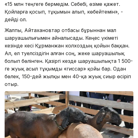
«15 млн теңгеге бермедім. Себебі, өзіме қажет.
Қойларға қосып, тұқымын алып, көбейтемін», -
дейді ол.
Жалпы, Айтахановтар отбасы бұрыннан мал
шаруашылығымен айналысады. Кеңес үкіметі
кезінде әкесі Құрманжан колхоздың қойын баққан.
Ал, ел тәуелсіздігін алған соң, жеке шаруашылық
болып бөлінген. Қазіргі кезде шаруашылықта 1 500-
ге жуық асыл тұқымды «гиссар» қойы бар. Одан
бөлек, 150-дей жылқы мен 40-қа жуық сиыр өсіріп
отыр.