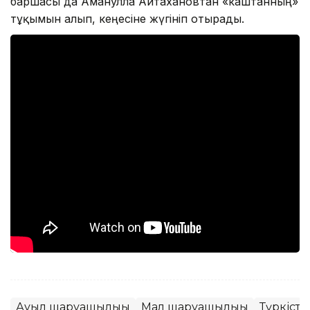
баршасы да Аманулла Айтахановтан «каштанның»
тұқымын алып, кеңесіне жүгініп отырады.
Ауыл шаруашылығы
Мал шаруашылығы
Түркіст