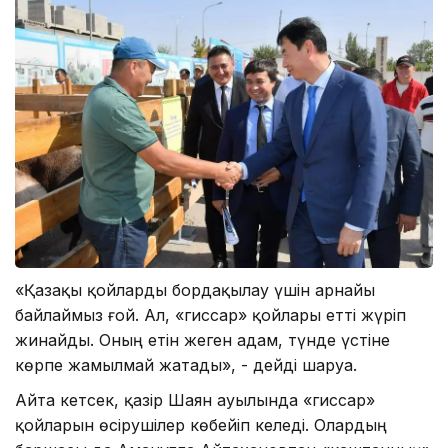
«Қазақы қойларды бордақылау үшін арнайы
байлаймыз ғой. Ал, «гиссар» қойлары етті жүріп
жинайды. Оның етін жеген адам, түнде үстіне
көрпе жамылмай жатады», - дейді шаруа.
Айта кетсек, қазір Шаян ауылында «гиссар»
қойларын өсірушілер көбейіп келеді. Олардың