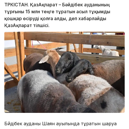
ТҮРКІСТАН. ҚазАқпарат – Бәйдібек ауданының
тұрғыны 15 млн теңге тұратын асыл тұқымды
қошқар өсіруді қолға алды, деп хабарлайды
ҚазАқпарат тілшісі.
Бәйдібек ауданы Шаян ауылында тұратын шаруа