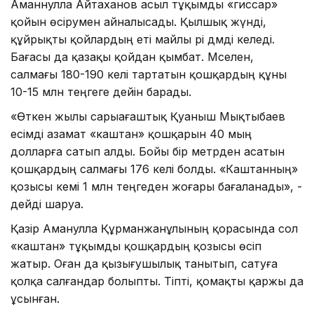
Аманнулла Айтаханов асыл тұқымды «гиссар»
қойын өсірумен айналысады. Қылшық жүнді,
құйрықты қойлардың еті майлы әрі дәмді келеді.
Бағасы да қазақы қойдан қымбат. Мәселен,
салмағы 180-190 келі тартатын қошқардың құны
10-15 млн теңгеге дейін барады.
«Өткен жылы сарыағаштық Қуаныш Мықтыбаев
есімді азамат «каштан» қошқарын 40 мың
долларға сатып алды. Бойы бір метрден асатын
қошқардың салмағы 176 келі болды. «Каштанның»
қозысы кемі 1 млн теңгеден жоғары бағаланады», -
дейді шаруа.
Қазір Аманулла Құрманжанұлының қорасында сол
«каштан» тұқымды қошқардың қозысы өсіп
жатыр. Оған да қызығушылық танытып, сатуға
қолқа салғандар болыпты. Тіпті, қомақты қаржы да
ұсынған.