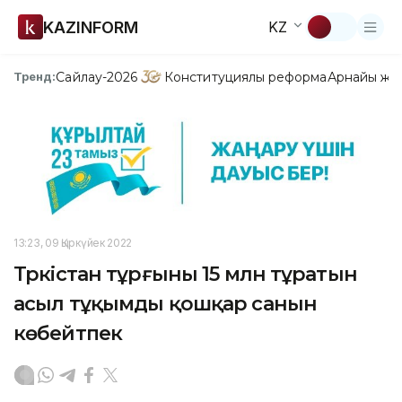
KAZINFORM
KZ
Сайлау-2026
Конституциялық реформа
Арнайы жо
Тренд:
13:23, 09 Қыркүйек 2022
Түркістан тұрғыны 15 млн тұратын
асыл тұқымды қошқар санын
көбейтпек