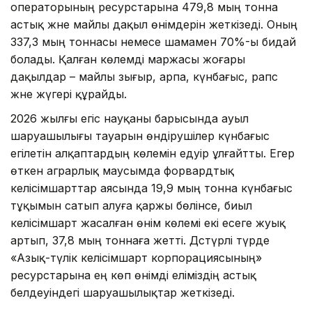
операторының ресурстарына 479,8 мың тонна
астық және майлы дақыл өнімдерін жеткізеді. Оның
337,3 мың тоннасы немесе шамамен 70%-ы бидай
болады. Қалған көлемді маржасы жоғары
дақылдар – майлы зығыр, арпа, күнбағыс, рапс
және жүгері құрайды.
2026 жылғы егіс науқаны барысында ауыл
шаруашылығы тауарын өндірушілер күнбағыс
егілетін алқаптардың көлемін едәуір ұлғайтты. Егер
өткен аграрлық маусымда форвардтық
келісімшарттар аясында 19,9 мың тонна күнбағыс
тұқымын сатып алуға қаржы бөлінсе, биыл
келісімшарт жасалған өнім көлемі екі есеге жуық
артып, 37,8 мың тоннаға жетті. Дәстүрлі түрде
«Азық-түлік келісімшарт корпорациясының»
ресурстарына ең көп өнімді еліміздің астық
белдеуіндегі шаруашылықтар жеткізеді.