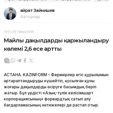
Қайрат Зайнишев
Авторлар
13:01, 06 Тамыз 2026
Майлы дақылдарды қаржыландыру
көлемі 2,6 есе артты
АСТАНА. KAZINFORM – Фермерлер егіс құрылымын
әртараптандыруды күшейтіп, қосылған құны
жоғары дақылдарды өсіруге басымдық беріп
жатыр. Бұл үрдісті «Азық-түлік келісімшарт
корпорациясының» форвардтық сатып алу
бағдарламасының нәтижелері де растап отыр.