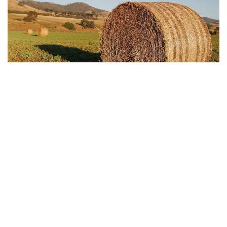
Фото: АШМ
Өңірлерде мал азығын дайындау науқаны
жалғасып жатыр. Облыс әкімдіктері ұсынған жедел
деректерге сәйкес, ауыл шаруашылығы тауарын
өндірушілері 19,8 млн тонна мал азығын
дайындады. Бұл алдағы қысқы малды қорада
ұстау кезеңіне қажетті жоспарлы пішен көлемінің
шамамен 77%.
Қазіргі уақытта 17,1 млн тонна пішен, 1,5 млн тонна