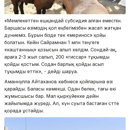
«Мемлекеттен ешқандай субсидия алған емеспін.
Баршасы өзіміздің қол еңбегімізбен жасап жатқан
дүниеміз. Бұрын бізде тек «меринос» қойы
болатын. Кейін Сайрамнан 1 млн теңгеге
«каштанның» қозысын алып келдім. Сондай-ақ,
араға 2-3 жыл салып, 200 «гиссар» тұқымды
қойды қостым. Содан барлық қойды асыл
тұқымды еттік», - дейді шаруа.
Аманнулла Айтаханов көбінесе қойларына өзі
қарайды. Баласы көмекші. Одан бөлек, тағы екі
жұмысшысы бар. Мал қыркүйекке дейін
жайылымда жүреді. Ал, күн суыта бастаған сәтте
қорада ұстайды.