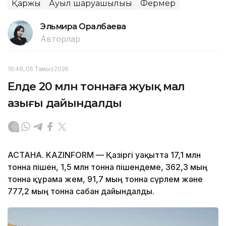
Қаржы
Ауыл шаруашылығы
Фермер
Эльмира Оралбаева
Авторлар
16:49, 05 Тамыз 2026
Елде 20 млн тоннаға жуық мал
азығы дайындалды
АСТАНА. KAZINFORM — Қазіргі уақытта 17,1 млн
тонна пішен, 1,5 млн тонна пішендеме, 362,3 мың
тонна құрама жем, 91,7 мың тонна сүрлем және
777,2 мың тонна сабан дайындалды.