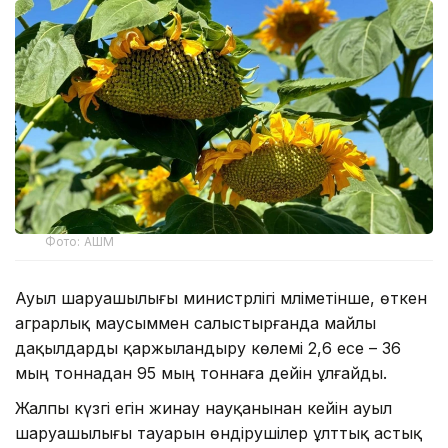
Фото: АШМ
Ауыл шаруашылығы министрлігі мәліметінше, өткен
аграрлық маусыммен салыстырғанда майлы
дақылдарды қаржыландыру көлемі 2,6 есе – 36
мың тоннадан 95 мың тоннаға дейін ұлғайды.
Жалпы күзгі егін жинау науқанынан кейін ауыл
шаруашылығы тауарын өндірушілер ұлттық астық