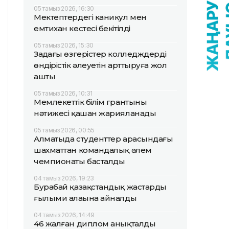
05 тамыз 2026, 16:30
Мектептердегі каникул мен
емтихан кестесі бекітілді
05 тамыз 2026, 15:30
Заңдағы өзгерістер колледждердің
өндірістік әлеуетін арттыруға жол
ашты
05 тамыз 2026, 10:31
Мемлекеттік білім грантының
нәтижесі қашан жарияланады
05 тамыз 2026, 00:55
Алматыда студенттер арасындағы
шахматтан командалық әлем
чемпионаты басталды
04 тамыз 2026, 19:23
Бурабай қазақстандық жастардың
ғылыми алаңына айналды
04 тамыз 2026, 14:49
46 жалған диплом анықталды