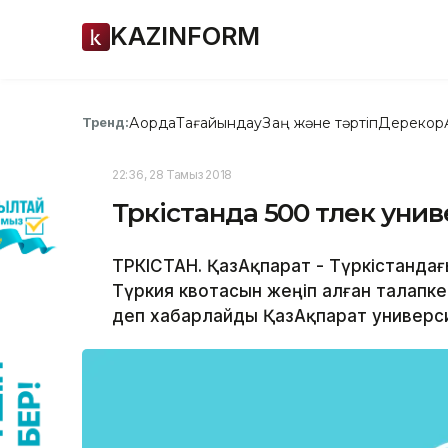
KAZINFORM
Ақорда
Тағайындау
Заң және тәртіп
Дерекқор
Тренд:
22:36, 28 Тамыз 2018
Түркістанда 500 түлек ун
ТҮРКІСТАН. ҚазАқпарат - Түркістанда
Түркия квотасын жеңіп алған талапкер
деп хабарлайды ҚазАқпарат универси