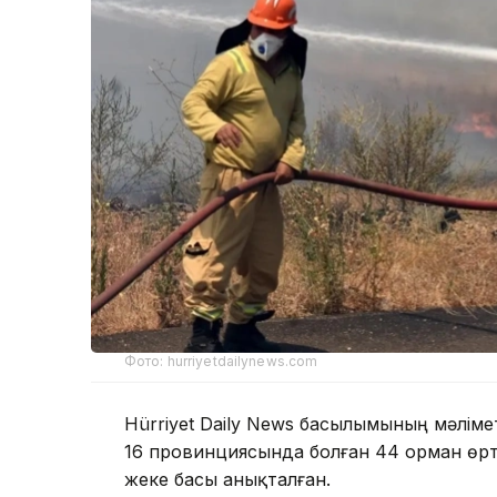
Фото: hurriyetdailynews.com
Hürriyet Daily News басылымының мәліме
16 провинциясында болған 44 орман өрті
жеке басы анықталған.