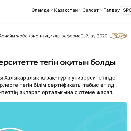
Әлемде
Қазақстан
Саясат
Талдау
SP
Арнайы жоба
Конституциялық реформа
Сайлау-2026
иверситетте тегін оқитын болды
ғы Халықаралық қазақ-түрік университетінде
лерге тегін білім сертификаты табыс етілді,
теттің ақпарат орталығына сілтеме жасап.