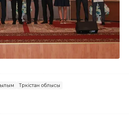
 ғылым
Түркістан облысы