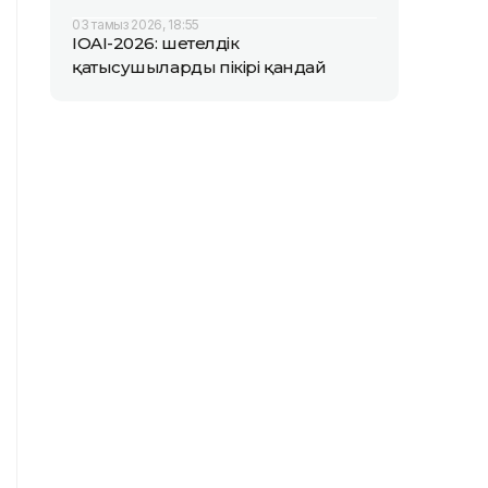
03 тамыз 2026, 18:55
IOAI-2026: шетелдік
қатысушылардың пікірі қандай