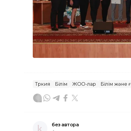
Түркия
Білім
ЖОО-лар
Білім және
без автора