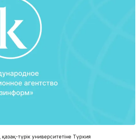
қазақ-түрік университетіне Түркия