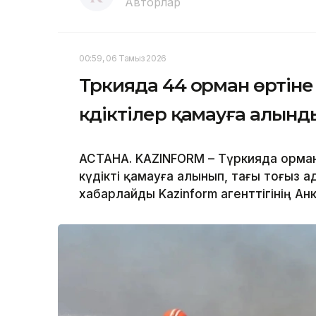
Авторлар
00:59, 06 Тамыз 2026
Түркияда 44 орман өртіне 
күдіктілер қамауға алынд
АСТАНА. KAZINFORM – Түркияда орман
күдікті қамауға алынып, тағы тоғыз 
хабарлайды Kazinform агенттігінің Анк