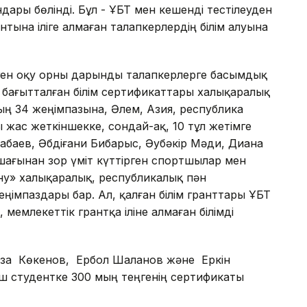
ары бөлінді. Бұл - ҰБТ мен кешенді тестілеуден
нтына іліге алмаған талапкерлердің білім алуына
ірген оқу орны дарынды талапкерлерге басымдық
е бағытталған білім сертификаттары халықаралық
ң 34 жеңімпазына, Әлем, Азия, республика
 жас жеткіншекке, сондай-ақ, 10 тұл жетімге
абаев, Әбдіғани Бибарыс, Әубәкір Мәди, Диана
шағынан зор үміт күттірген спортшылар мен
ану» халықаралық, республикалық пән
мпаздары бар. Ал, қалған білім гранттары ҰБТ
мемлекеттік грантқа іліне алмаған білімді
аза Көкенов, Ербол Шаланов және Еркін
 студентке 300 мың теңгенің сертификаты