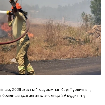
тінше, 2026 жылғы 1 маусымнан бері Түркияның
 бойынша қозғалған іс аясында 29 күдіктінің