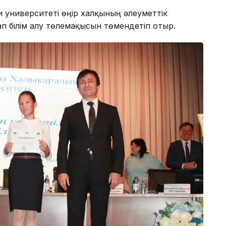
и университеті өңір халқының әлеуметтік
п білім алу төлемақысын төмендетіп отыр.