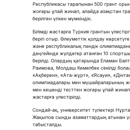
Республикасы тарапынан 500 грант орынд
жоғары ұпай жинап, алайда Қазақстан гра
берілген үлкен мүмкіндік.
Білімді жастарға Түркия грантын үлест
беріп отыр. Әлеуметтік қолдау көрсетуг
және республикалық пәндік олимпиаданы
деңгейінде жүлдегер атанған 10 спортшы
берілді. Олардың қатарында Еламан Балт
Раимова, Молдаш Кемелбек секілді бола
«Ақберен», «Ата-жұрт», «Ясауи», «Дінт
олимпиадалары мен мүшәйраларының жеңі
мен кешенді тесттен жоғары ұпай жинап, 
жастарға үлестірілді.
Сондай-ақ, университет түлектері Нұрт
Жақыпов сынды азаматтардың атынан үш
табысталды.