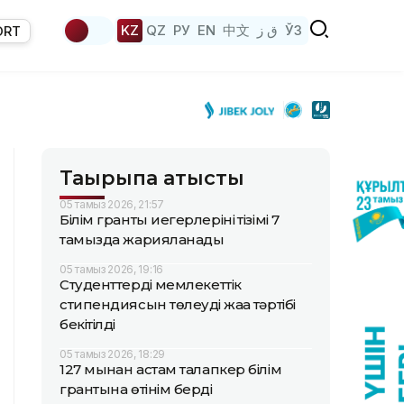
KZ
QZ
РУ
EN
中文
ق ز
ЎЗ
ORT
Тақырыпқа қатысты
05 тамыз 2026, 21:57
Білім гранты иегерлерінің тізімі 7
тамызда жарияланады
05 тамыз 2026, 19:16
Студенттердің мемлекеттік
стипендиясын төлеудің жаңа тәртібі
бекітілді
05 тамыз 2026, 18:29
127 мыңнан астам талапкер білім
грантына өтінім берді