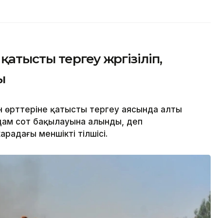
қатысты тергеу жүргізіліп,
ы
 өрттеріне қатысты тергеу аясында алты
адам сот бақылауына алынды, деп
арадағы меншікті тілшісі.