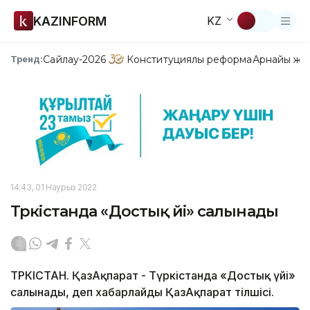
KAZINFORM
KZ
Сайлау-2026
Конституциялық реформа
Арнайы жо
Тренд:
14:43, 01 Наурыз 2022
Түркістанда «Достық үйі» салынады
ТҮРКІСТАН. ҚазАқпарат - Түркістанда «Достық үйі»
салынады, деп хабарлайды ҚазАқпарат тілшісі.