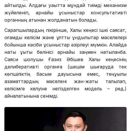
айтылды. Алдағы уақытта мұндай тиімді механизм
жүйеленіп, арнайы ұсыныстар консультативті
органның атынан жолданатын болады.
Сарапшылардың пікірінше, Халық кеңесі ішкі саясат,
қоғамдық келісім және ұлттық құндылықтар мәселелері
бойынша кәсіби ұсыныстар әзірлеуі мүмкін. Алайда
нақты құқықтық бөлінісі арнайы заңмен нақтыланбақ.
Саяси шолушы Ғазиз Әбішев Халық кеңесінің
делиберативті органға (шешім шығаруда тек
көпшіліктің басым дауысына емес, теңқұқылы
азаматтардың мәселені жан-жақты талқылап,
келісімге келуіне негізделген модель – ред.)
айналатынына сенімді.