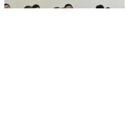
Фото: parlam.kz
Әлемдік тәжірибе
Консультативті органның арнайы статус алуы
мемлекеттік басқару құрылымындағы елеулі оқиға
екені даусыз. Өйткені мұндай институт дамыған
мемлекеттердің көбінде бар, тіпті негізгі құқықтық