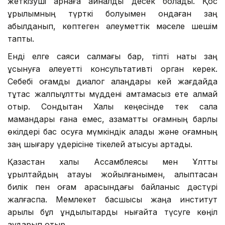
жеткізуші арнаға айналды десек болады. Қос
құрылымның түрткі болуымен ондаған заң
қабылданып, көптеген әлеуметтік мәселе шешім
тапты.
Енді елге саяси салмағы бар, тіпті нақты заң
ұсынуға әлеуетті консультативті орган керек.
Себебі қоғамдық диалог алаңдары кей жағдайда
тұтас жалпыұлттық мүддені қамтамасыз ете алмай
отыр. Сондықтан Халық кеңесінде тек сала
мамандары ғана емес, азаматтық қоғамның барлық
өкілдері бас қосуға мүмкіндік алады және қоғамның
заң шығару үдерісіне тікелей қатысуы артады.
Қазақстан халқы Ассамблеясы мен Ұлттық
құрылтайдың атауы жойылғанымен, қалыптасқан
билік пен қоғам арасын­дағы байланыс дәстүрі
жалғаспақ. Мемлекет басшысы жаңа институт
арқылы бұл құндылықтарды нығайта түсуге көңіл
аударып отыр.