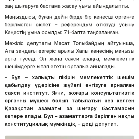
заң шығаруға бастама жасау құқығы айқындалыпты.
Маңыздысы, бұған дейін бірде-бір кеңесші органға
берілмеген өкілет – референдум өткізуді ұсыну
Кеңестің құқына қосылды: 71-бапта таңбаланған.
Мәжіліс депутаты Мақсат Толықбайдың айтуынша,
Ата заңдағы өзгеріс арқылы Халық кеңесінің маңызы
арта түседі. Ол жаңа саяси алаңға, мемлекеттік
шешімдерге ықпал ететін орталыққа айналады.
– Бұл – халықтың пікірін мемлекеттік шешім
қабылдау үдерісіне жүйелі енгізуге арналған
саяси институт. Яғни, жоғары консультативтік
органның мүшесі болып табылатын кез келген
Қазақстан азаматы заң шығару бастамасын
көтере алады. Бұл – азаматтарға берілген нақты
конституциялық мүмкіндік, – деді депутат.