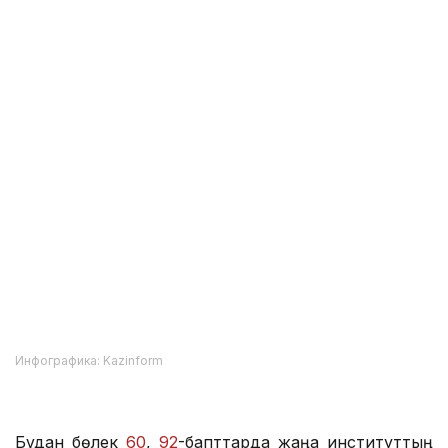
Инфографика: Kazinform
Бұдан бөлек
60
,
92
-бапттарда жаңа институттың