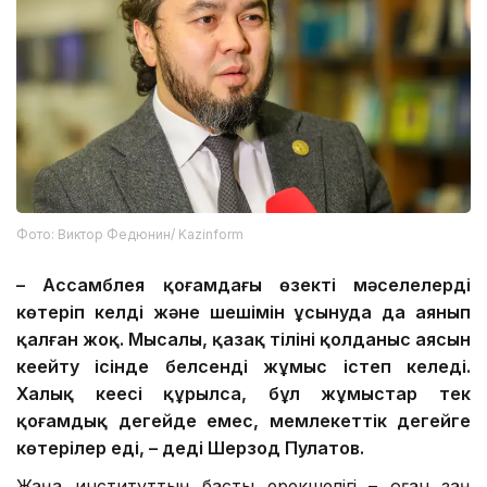
Фото: Виктор Федюнин/ Kazinform
– Ассамблея қоғамдағы өзекті мәселелерді
көтеріп келді және шешімін ұсынуда да аянып
қалған жоқ. Мысалы, қазақ тілінің қолданыс аясын
кеңейту ісінде белсенді жұмыс істеп келеді.
Халық кеңесі құрылса, бұл жұмыстар тек
қоғамдық деңгейде емес, мемлекеттік деңгейге
көтерілер еді, – деді Шерзод Пулатов.
Жаңа институттың басты ерекшелігі – оған заң