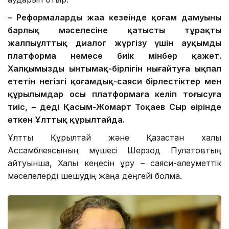
– Реформалардың жаңа кезеңінде қоғам дамуының
барлық мәселесіне қатысты тұрақты
жалпыұлттық диалог жүргізу үшін ауқымды
платформа немесе биік мінбер қажет.
Халқымыздың ынтымақ-бірлігін нығайтуға ықпал
ететін негізгі қоғамдық-саяси бірлестіктер мен
құрылымдар осы платформаға келіп тоғысуға
тиіс, – деді Қасым-Жомарт Тоқаев Сыр өңірінде
өткен Ұлттық құрылтайда.
Ұлттық Құрылтай және Қазақстан халқы
Ассамблеясының мүшесі Шерзод Пулатовтың
айтуынша, Халық кеңесін құру – саяси-әлеуметтік
мәселелерді шешудің жаңа деңгейі болмақ.