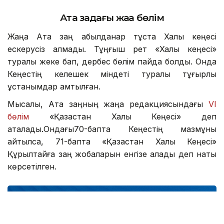
Ата заңдағы жаңа бөлім
Жаңа Ата заң қабылданар тұста Халық кеңесі
ескерусіз қалмады. Тұңғыш рет «Халық кеңесі»
туралы жеке бап, дербес бөлім пайда болды. Онда
Кеңестің келешек міндеті туралы тұғырлы
ұстанымдар қамтылған.
Мысалы, Ата заңның жаңа редакциясындағы
VI
бөлім
«Қазақстан Халық Кеңесі» деп
аталады.Ондағы70-бапта Кеңестің мазмұны
айтылса, 71-бапта «Қазақстан Халық Кеңесі»
Құрылтайға заң жобаларын енгізе алады деп нақты
көрсетілген.