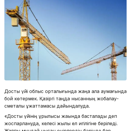
Достық үйі облыс орталығында жаңа қала аумағында
бой көтермек. Қазіргі таңда нысанның жобалау-
сметалық құжаттамасы дайындалуда.
«Достық үйінің құрылысы жақында басталады деп
жоспарлануда, келесі жылы ел игілігіне беріледі.
Жалпы мұндай нысан өңірлердің бәрінде бар.