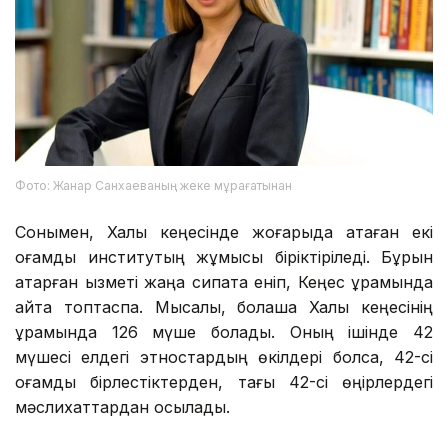
Фото: Жанар Санхаеваның жеке мұрағатынан
Сонымен, Халық кеңесінде жоғарыда атаған екі
қоғамдық институтың жұмысы біріктіріледі. Бұрын
атқарған қызметі жаңа сипатқа еніп, Кеңес құрамында
қайта топтаспақ. Мысалы, болашақ Халық кеңесінің
құрамында 126 мүше болады. Оның ішінде 42
мүшесі елдегі этностардың өкілдері болса, 42-сі
қоғамдық бірлестіктерден, тағы 42-сі өңірлердегі
мәслихаттардан қосылады.