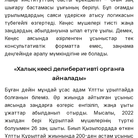
шығару бастамасы құқығының берілуі. Бұл қоғамдық
құрылымдардың саяси үдеріске қатысу логикасын
түбегейлі өзгертеді. Кеңес мүшелері тиісті жаңа
заңдардың қабылдануына ықпал етуге құқылы. Демек,
Кеңес аясында әзірленген ұсыныстар тек
консультативтік форматта емес, заңнама
деңгейінде қаралу мүмкіндігіне ие болады.
«Халық кеңесі делиберативті органға
айналады»
Бұған дейін мұндай ұқсас қадам Ұлттық құрылтайда
болғанын білеміз. Әр жиында айтылған ұсыныс
аясында заңдарға өзгеріс енгізіліп, жаңа құқықтық
құжаттар қабылданып отырды. Мысалы, 2022
жылдан бері Құрылтай мүшелерінің түрткі
болуымен 26 заң шықты. Биыл Қызылордада өткен
Ұлттық Құрылтай жиынында 200-ден астам ұсыныс