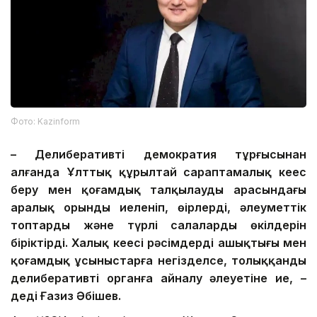
Фото: Kazinform
– Делиберативті демократия тұрғысынан
алғанда Ұлттық құрылтай сараптамалық кеңес
беру мен қоғамдық талқылаудың арасындағы
аралық орынды иеленіп, өңірлердің, әлеуметтік
топтардың және түрлі салалардың өкілдерін
біріктірді. Халық кеңесі рәсімдердің ашықтығы мен
қоғамдық ұсыныстарға негізделсе, толыққанды
делиберативті органға айналу әлеуетіне ие, –
деді Ғазиз Әбішев.