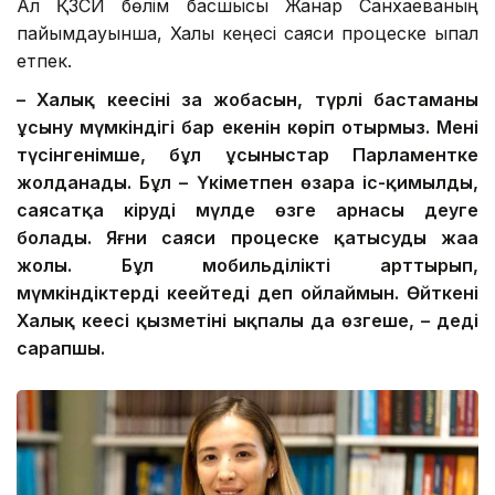
Ал ҚЗСИ бөлім басшысы Жанар Санхаеваның
пайымдауынша, Халық кеңесі саяси процеске ықпал
етпек.
– Халық кеңесінің заң жобасын, түрлі бастаманы
ұсыну мүмкіндігі бар екенін көріп отырмыз. Менің
түсінгенімше, бұл ұсыныстар Парламентке
жолданады. Бұл – Үкіметпен өзара іс-қимылдың,
саясатқа кірудің мүлде өзге арнасы деуге
болады. Яғни саяси процеске қатысудың жаңа
жолы. Бұл мобильділікті арттырып,
мүмкіндіктерді кеңейтеді деп ойлаймын. Өйткені
Халық кеңесі қызметінің ықпалы да өзгеше, – деді
сарапшы.