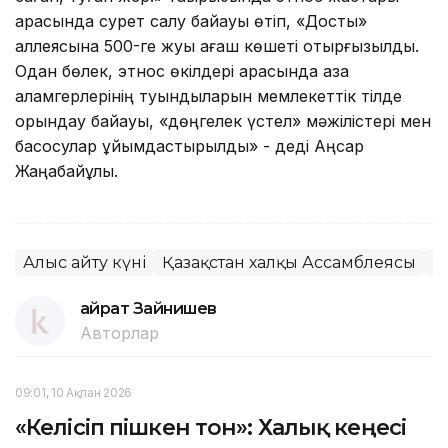
арасында сурет салу байқауы өтіп, «Достық»
аллеясына 500-ге жуық ағаш көшеті отырғызылды.
Одан бөлек, этнос өкілдері арасында қазақ
қаламгерлерінің туындыларын мемлекеттік тілде
орындау байқауы, «дөңгелек үстел» мәжілістері мен
басқосулар ұйымдастырылды» - деді Аңсар
Жаңабайұлы.
Алғыс айту күні
Қазақстан халқы Ассамблеясы
Қ
Қайрат Зайнишев
Авторлар
09:01, 10 Ақпан 2026
«Келісіп пішкен тон»: Халық кеңесі