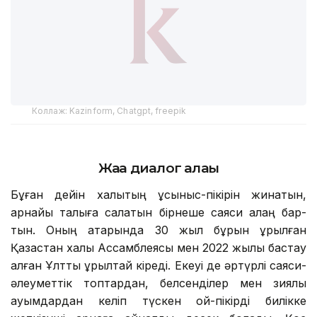
Коллаж: Kazinform, Chatgpt, freepik
Жаңа диалог алаңы
Бұған дейін халықтың ұсыныс-пікірін жинатын,
арнайы талқыға салатын бірнеше саяси алаң бар-
тын. Оның қатарында 30 жыл бұрын құрылған
Қазақстан халқы Ассамблеясы мен 2022 жылы бастау
алған Ұлттық құрылтай кіреді. Екеуі де әртүрлі саяси-
әлеуметтік топтардан, белсенділер мен зиялы
қауымдардан келіп түскен ой-пікірді билікке