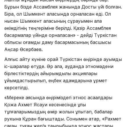
Бұрын бізде Ассамблея жанында Достық үйі болған.
Бірақ, ол Шымкент қаласында орналасқан еді. Ол
нысан Шымкент қаласының сұрауымен қала
әкімдігінің теңгеріміне берілді. Қазір Ассамблея
басқармалар үйінде орналасқан» - дейді Түркістан
облысы қоғамдық даму басқармасының басшысы
Аңсар Өсербаев.
Алғыс айту күніне орай Түркістан өңірінде ауқымды
іс-шаралар өтуде. Әр қала, ауданда этномәдени
бірлестіктердің қайырымдылық акциялары
ұйымдастырылып, еңбек адамдарына құрмет
көрсетілді.
«Мереке аясында өңіріміздегі этнос ақсақалдары
Қожа Ахмет Ясауи кесенесінде ұлы
тұлғаларымыздың өмір жолын ұлықтап, бабалар
рухына Құран бағыштады. Сонымен қатар, «Рахмет
саған, туған жер!» тақырыбында этнос жастары