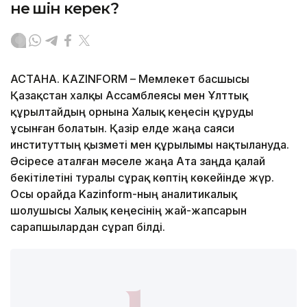
не үшін керек?
АСТАНА. KAZINFORM – Мемлекет басшысы
Қазақстан халқы Ассамблеясы мен Ұлттық
құрылтайдың орнына Халық кеңесін құруды
ұсынған болатын. Қазір елде жаңа саяси
институттың қызметі мен құрылымы нақтылануда.
Әсіресе аталған мәселе жаңа Ата заңда қалай
бекітілетіні туралы сұрақ көптің көкейінде жүр.
Осы орайда Kazinform-ның аналитикалық
шолушысы Халық кеңесінің жай-жапсарын
сарапшылардан сұрап білді.