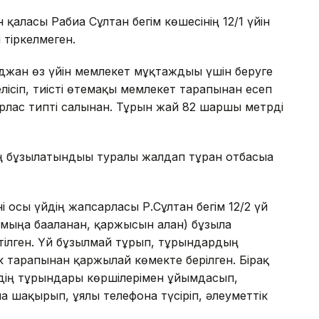
аласы Рабиға Сұлтан бегім көшесінің 12/1 үйін
 тіркелмеген.
джан өз үйін мемлекет мұқтаждығы үшін беруге
елісіп, тиісті өтемақы мемлекет тарапынан есеп
рлас типті салынған. Тұрғын жай 82 шаршы метрді
ң бұзылатындығы туралы жалдап тұрған отбасыға
і осы үйдің жапсарласы Р.Сұлтан бегім 12/2 үй
мыңға бағаланған, қаржысын алған) бұзыла
ртілген. Үй бұзылмай тұрып, тұрғындардың
к тарапынан қаржылай көмекте берілген. Бірақ
дің тұрғындары көршілерімен ұйымдасып,
 шақырып, ұялы телефонға түсіріп, әлеуметтік