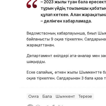
– 2023 жылы туған бала ересек
тұрғын үйдің тоғызыншы қабаты
құлап кеткен. Алған жарақатын
– делінген хабарламада.
Ведомствоның хабарлауынша, биыл Шым
байланысты 9 оқиға тіркелген. Салдарына
жарақаттанған.
Департамент өкілдері ата-аналар мен за
шақырды.
Еске салайық, өткен жылы Шымкентте б
оқиға тіркелген. Салдарынан 3 бала қаза 
Оқиға
Бала
Шымкент
Терезе