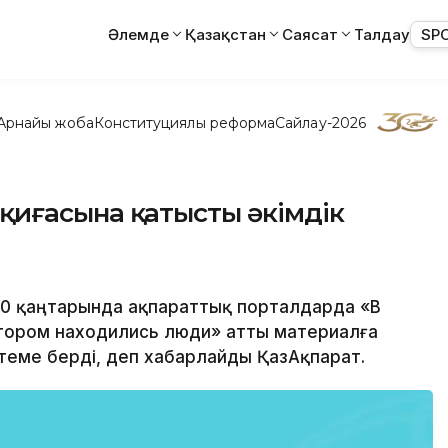
Әлемде
Қазақстан
Саясат
Талдау
SP
Арнайы жоба
Конституциялық реформа
Сайлау-2026
у оқиғасына қатысты әкімдік
 30 қаңтарында ақпараттық порталдарда «В
отором находились люди» атты материалға
іктеме берді, деп хабарлайды ҚазАқпарат.