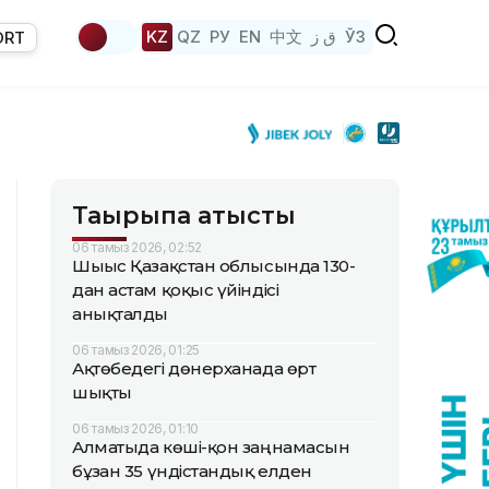
KZ
QZ
РУ
EN
中文
ق ز
ЎЗ
ORT
Тақырыпқа қатысты
06 тамыз 2026, 02:52
Шығыс Қазақстан облысында 130-
дан астам қоқыс үйіндісі
анықталды
06 тамыз 2026, 01:25
Ақтөбедегі дөнерханада өрт
шықты
06 тамыз 2026, 01:10
Алматыда көші-қон заңнамасын
бұзған 35 үндістандық елден