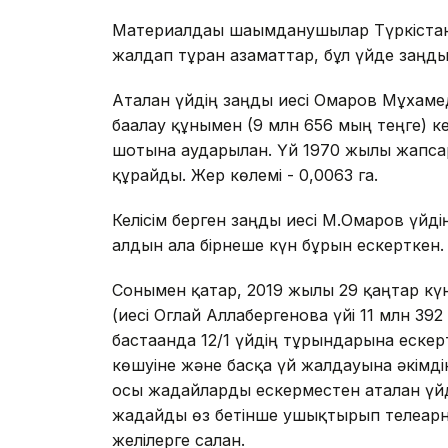
Материалдағы шағымданушылар Түркістан қ
жалдап тұрған азаматтар, бұл үйде заңды
Аталған үйдің заңды иесі Омаров Мұхаме
бағалау құнымен (9 млн 656 мың теңге) к
шотына аударылған. Үй 1970 жылғы жапса
құрайды. Жер көлемі - 0,0063 га.
Келісім берген заңды иесі М.Омаров үйді
алдын ала бірнеше күн бұрын ескерткен.
Сонымен қатар, 2019 жылғы 29 қаңтар күн
(иесі Оглай Аллабергенова үйі 11 млн 392 
бастағанда 12/1 үйдің тұрғындарына еске
көшуіне және басқа үй жалдауына әкімді
осы жағдайларды ескерместен аталған үй
жағдайды өз бетінше ушықтырып телеарна
желілерге салған.