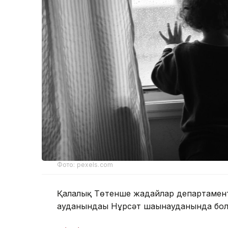
Фото: pexels.com
Қалалық Төтенше жағдайлар департаменті
ауданындағы Нұрсәт шағынауданында болғ