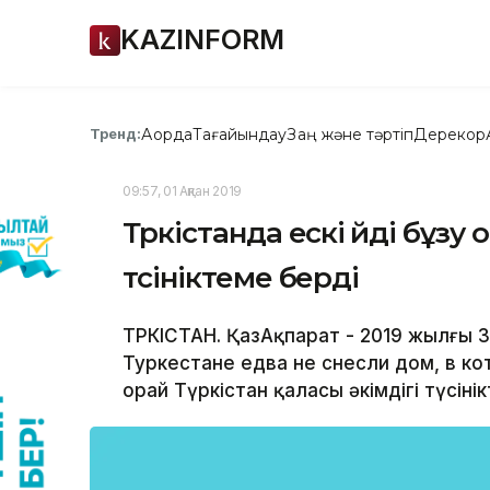
KAZINFORM
Ақорда
Тағайындау
Заң және тәртіп
Дерекқор
Тренд:
09:57, 01 Ақпан 2019
Түркістанда ескі үйді бұз
түсініктеме берді
ТҮРКІСТАН. ҚазАқпарат - 2019 жылғы
Туркестане едва не снесли дом, в к
орай Түркістан қаласы әкімдігі түсін