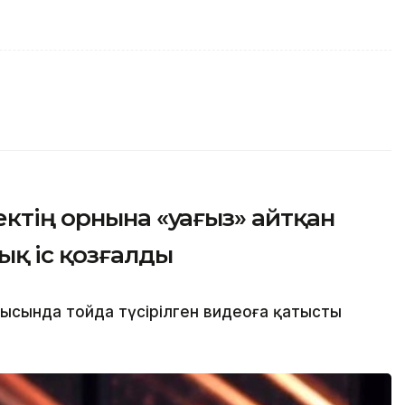
ектің орнына «уағыз» айтқан
ық іс қозғалды
лысында тойда түсірілген видеоға қатысты