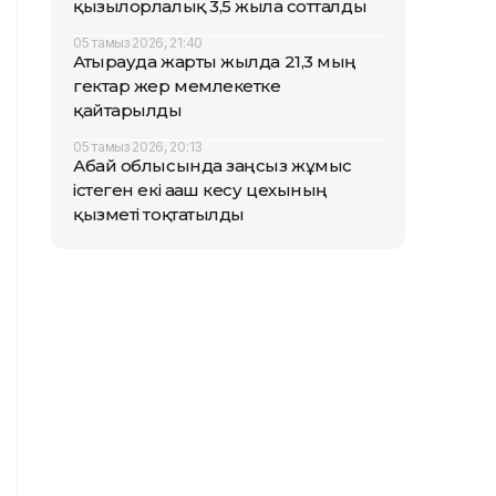
қызылорлалық 3,5 жылға сотталды
05 тамыз 2026, 21:40
Атырауда жарты жылда 21,3 мың
гектар жер мемлекетке
қайтарылды
05 тамыз 2026, 20:13
Абай облысында заңсыз жұмыс
істеген екі ағаш кесу цехының
қызметі тоқтатылды