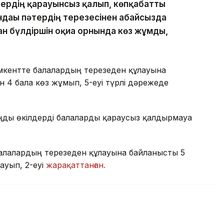
тердің қарауынсыз қалып, көпқабатты
ндағы пәтердің терезесінен абайсызда
ан бүлдіршін оқиға орнында көз жұмды,
кентте балалардың терезеден құлауына
н 4 бала көз жұмып, 5-еуі түрлі дәрежеде
ңды өкілдерді балаларды қараусыз қалдырмауға
алалардың терезеден құлауына байланысты 5
тауып, 2-еуі
жарақаттанған.