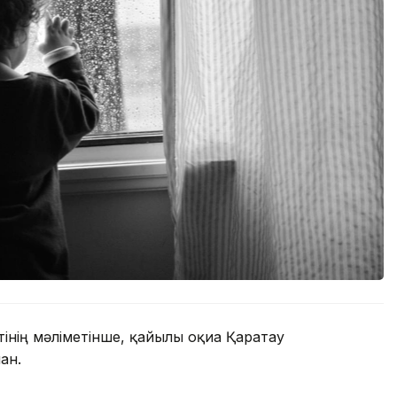
нің мәліметінше, қайғылы оқиға Қаратау
ан.