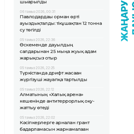
шығарылды
06 тамыз 2026, 00:31
Павлодардағы орман өрті
ауыздықталды: тікұшақтан 12 тонна
су төгілді
05 тамыз 2026, 22:36
Өскеменде дауылдың
салдарынан 25 мыңға жуық адам
жарықсыз отыр
05 тамыз 2026, 22:25
Түркістанда дрифт жасаған
жүргізуші жауапқа тартылды
05 тамыз 2026, 22:12
Алматының «Халық арена»
кешенінде антитеррорлық оқу-
жаттығу өтеді
05 тамыз 2026, 22:02
Кәсіпкерлерге арналған грант
бағдарламасын жарнамалаған