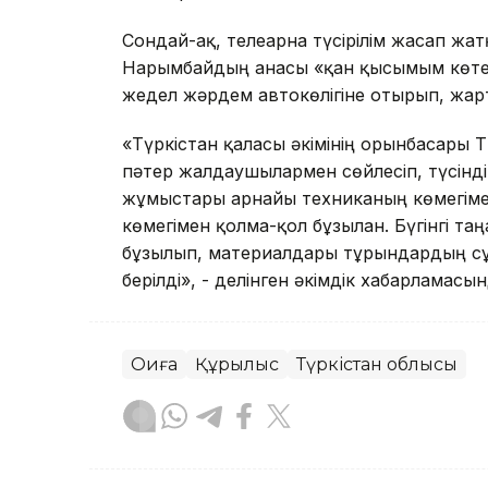
Сондай-ақ, телеарна түсірілім жасап жа
Нарымбайдың анасы «қан қысымым көтері
жедел жәрдем автокөлігіне отырып, жарты
«Түркістан қаласы әкімінің орынбасары 
пәтер жалдаушылармен сөйлесіп, түсіндір
жұмыстары арнайы техниканың көмегім
көмегімен қолма-қол бұзылған. Бүгінгі таңғ
бұзылып, материалдары тұрғындардың сұр
берілді», - делінген әкімдік хабарламасын
Оқиға
Құрылыс
Түркістан облысы