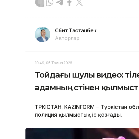
Сәбит Тастанбек
Авторлар
10:49, 05 Тамыз 2026
Тойдағы шулы видео: тіл
адамның үстінен қылмыст
ТҮРКІСТАН. KAZINFORM – Түркістан об
полиция қылмыстық іс қозғады.