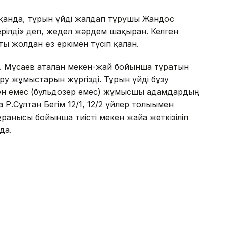
тқанда, тұрғын үйді жалдап тұрушы Жандос
лді» деп, жедел жәрдем шақырған. Келген
 жолдан өз еркімен түсіп қалған.
Т. Мұсаев аталған мекен-жай бойынша тұратын
у жұмыстарын жүргізді. Тұрғын үйді бұзу
ен емес (бульдозер емес) жұмысшы адамдардың
а Р.Сұлтан Бегім 12/1, 12/2 үйлер толығымен
анысы бойынша тиісті мекен жайға жеткізіліп
да.