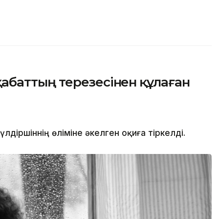
баттың терезесінен құлаған
іршіннің өліміне әкелген оқиға тіркелді.