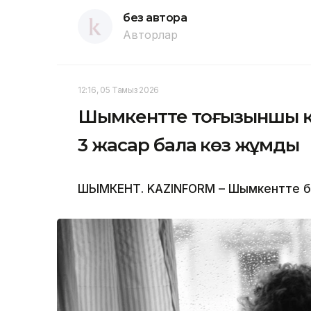
без автора
Авторлар
12:16, 05 Тамыз 2026
Шымкентте тоғызыншы қа
3 жасар бала көз жұмды
ШЫМКЕНТ. KAZINFORM – Шымкентте бүлд