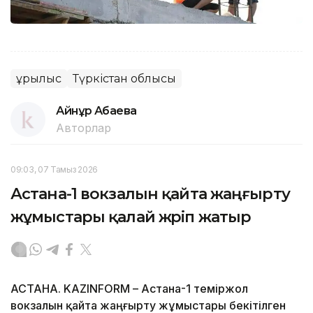
Құрылыс
Түркістан облысы
Айнұр Ақбаева
Авторлар
09:03, 07 Тамыз 2026
Астана-1 вокзалын қайта жаңғырту
жұмыстары қалай жүріп жатыр
АСТАНА. KAZINFORM – Астана-1 теміржол
вокзалын қайта жаңғырту жұмыстары бекітілген