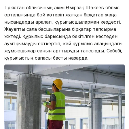
Түркістан облысының әкімі Өмірзақ Шөкеев облыс
орталығында бой көтеріп жатқан бірқатар жаңа
нысандарды аралап, құрылысшылармен кездесті.
Жауапты сала басшыларына бірқатар тапсырма
жүктеді. Құрылыс барысында бекітілген кестеден
ауытқымауды есткертіп, кей құрылыс алаңындағы
жұмысшылар санын арттыруды тапсырды. Себебі,
құрылыстың сапасы басты назарда.