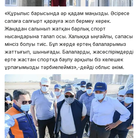
«Құрылыс барысында әр қадам маңызды. Әсіресе
сапаға салғырт қарауға жол бермеу керек.
Жаңадан салынып жатқан барлық спорт
нысандарына талап осы. Халыққа ыңғайлы, сапасы
мінсіз болуы тиіс. Бұл жерде ертең балаларымыз
жаттығып, шынығады. Балаларды, жасөспірімдерді
ерте жастан спортқа баулу арқылы біз келешек
ұрпағымызды тәрбиелейміз»,-дейді облыс әкімі.