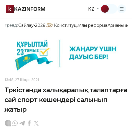
KAZINFORM
KZ
Сайлау-2026
Конституциялық реформа
Арнайы жо
Тренд:
13:48, 27 Шілде 2021
Түркістанда халықаралық талаптарға
сай спорт кешендері салынып
жатыр