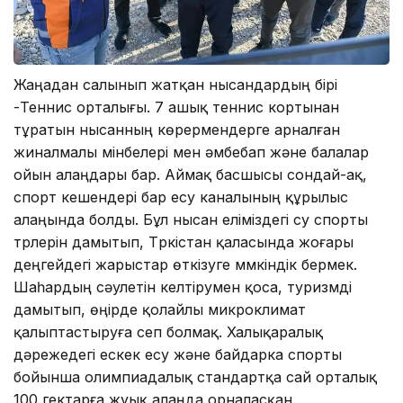
Жаңадан салынып жатқан нысандардың бірі
-Теннис орталығы. 7 ашық теннис кортынан
тұратын нысанның көрермендерге арналған
жиналмалы мінбелері мен әмбебап және балалар
ойын алаңдары бар. Аймақ басшысы сондай-ақ,
спорт кешендері бар есу каналының құрылыс
алаңында болды. Бұл нысан еліміздегі су спорты
түрлерін дамытып, Түркістан қаласында жоғары
деңгейдегі жарыстар өткізуге мүмкіндік бермек.
Шаһардың сәулетін келтірумен қоса, туризмді
дамытып, өңірде қолайлы микроклимат
қалыптастыруға сеп болмақ. Халықаралық
дәрежедегі ескек есу жəне байдарка спорты
бойынша олимпиадалық стандартқа сай орталық
100 гектарға жуық алаңда орналасқан.