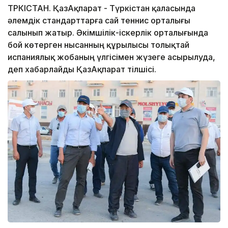
ТҮРКІСТАН. ҚазАқпарат - Түркістан қаласында
әлемдік стандарттарға сай теннис орталығы
салынып жатыр. Әкімшілік-іскерлік орталығында
бой көтерген нысанның құрылысы толықтай
испаниялық жобаның үлгісімен жүзеге асырылуда,
деп хабарлайды ҚазАқпарат тілшісі.