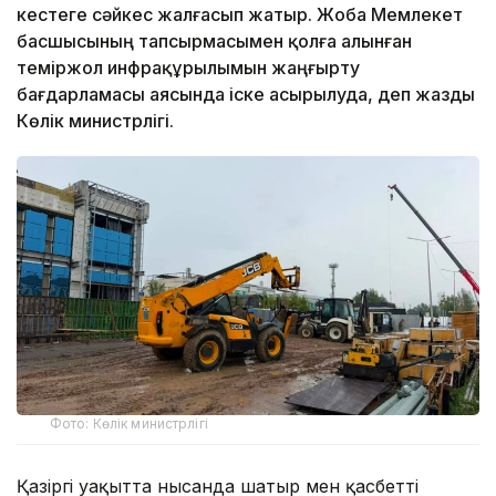
кестеге сәйкес жалғасып жатыр. Жоба Мемлекет
басшысының тапсырмасымен қолға алынған
теміржол инфрақұрылымын жаңғырту
бағдарламасы аясында іске асырылуда, деп жазды
Көлік министрлігі.
Фото: Көлік министрлігі
Қазіргі уақытта нысанда шатыр мен қасбетті