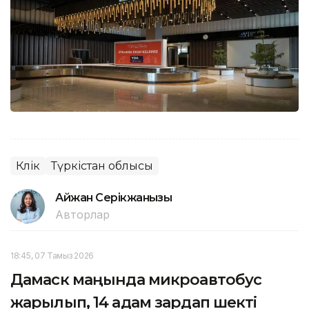
Көлік
Түркістан облысы
Айжан Серікжанқызы
Авторлар
18:45, 07 Тамыз 2026
Дамаск маңында микроавтобус
жарылып, 14 адам зардап шекті