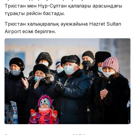
Түркістан мен Нұр-Сұлтан қалалары арасындағы
тұрақты рейсін бастады.
Түркістан халықаралық әуежайына Hazret Sultan
Airport есімі берілген.