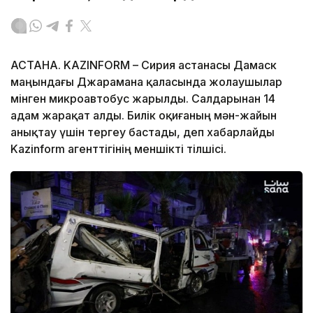
АСТАНА. KAZINFORM – Сирия астанасы Дамаск
маңындағы Джарамана қаласында жолаушылар
мінген микроавтобус жарылды. Салдарынан 14
адам жарақат алды. Билік оқиғаның мән-жайын
анықтау үшін тергеу бастады, деп хабарлайды
Kazinform агенттігінің меншікті тілшісі.