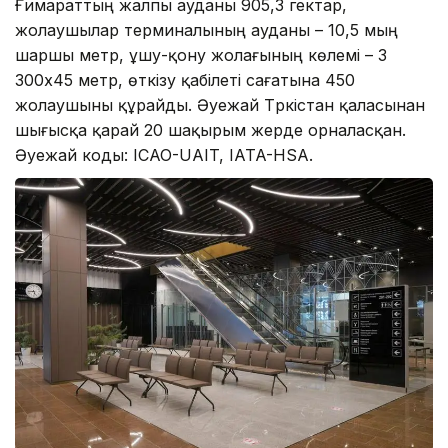
Ғимараттың жалпы ауданы 905,3 гектар,
жолаушылар терминалының ауданы – 10,5 мың
шаршы метр, ұшу-қону жолағының көлемі – 3
300х45 метр, өткізу қабілеті сағатына 450
жолаушыны құрайды. Әуежай Түркістан қаласынан
шығысқа қарай 20 шақырым жерде орналасқан.
Әуежай коды: ICAO-UAIT, IATA-HSA.