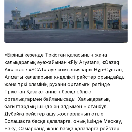
«Бірінші кезеңде Түркістан қаласының жаңа
халықаралық әуежайынан «Fly Arystan», «Qazaq
Air» және «SCAT» әуе компаниялары Нұр-Сұлтан,
Алматы қалаларына күнделікті рейстер орындайды
және түркі әлемінің рухани орталығы ретінде
Түркістан Қазақстанның басқа облыс
орталықтармен байланысады. Халықаралық
бағыттардың ішінде ең алдымен Ыстанбұл,
Дубайға рейстер ашу жоспарланып отыр.
Болашақта басқа қалаларға, оның ішінде Мәскеу,
Баку, Самарқанд және басқа қалаларға рейстер