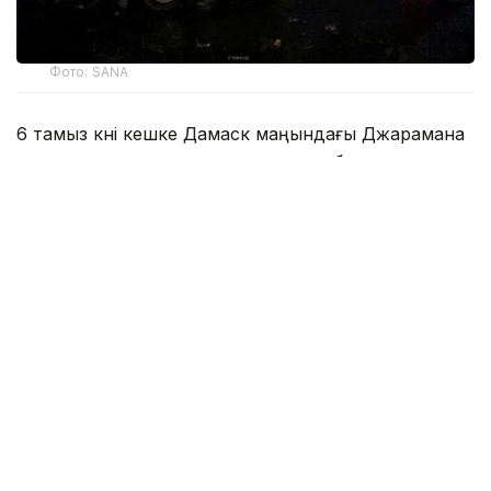
Фото: SANA
6 тамыз күні кешке Дамаск маңындағы Джарамана
қаласында жолаушылар микроавтобусына
қойылған жарылғыш құрылғы көлік қозғалыс
кезінде іске қосылды.
Сирияның SANA агенттігі Ішкі істер және
Денсаулық сақтау министрліктеріне сілтеме жасап
хабарлағандай, жарылыс салдарынан 14 адам
зардап шекті. Олардың үшеуінің жағдайы ауыр.
Сирия Ішкі істер министрлігінің мәліметінше, ішкі
қауіпсіздік күштері оқиға болған аумақты қоршауға
алып, айғақтарды жинауға кіріскен. Қазір
жарылысты ұйымдастырғандарды анықтау және
ұстау бағытында тергеу жүргізіліп жатыр.