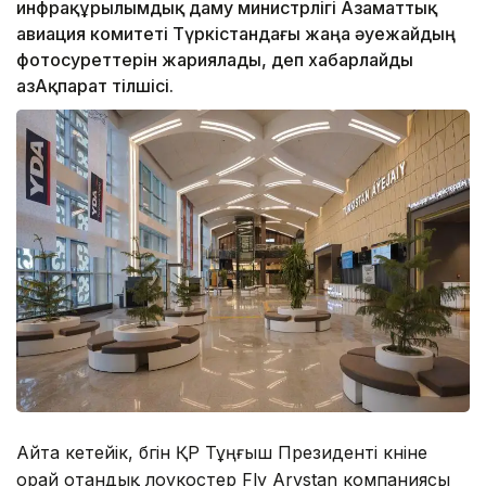
инфрақұрылымдық даму министрлігі Азаматтық
авиация комитеті Түркістандағы жаңа әуежайдың
фотосуреттерін жариялады, деп хабарлайды
ҚазАқпарат тілшісі.
Айта кетейік, бүгін ҚР Тұңғыш Президенті күніне
орай отандық лоукостер Fly Arystan компаниясы