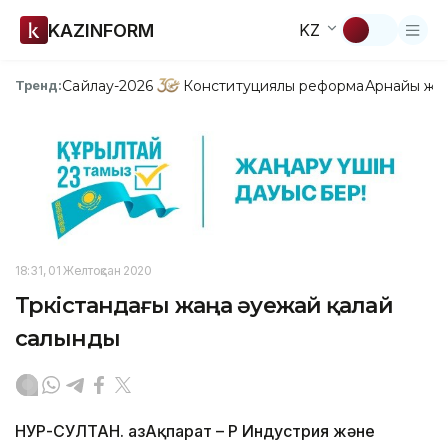
KAZINFORM
KZ
Сайлау-2026
Конституциялық реформа
Арнайы жо
Тренд:
18:31, 01 Желтоқсан 2020
Түркістандағы жаңа әуежай қалай
салынды
НУР-СУЛТАН. ҚазАқпарат – ҚР Индустрия және