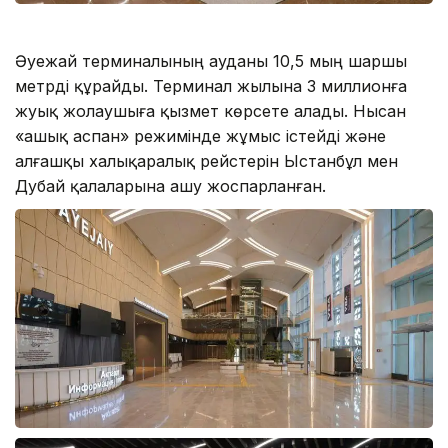
Әуежай терминалының ауданы 10,5 мың шаршы
метрді құрайды. Терминал жылына 3 миллионға
жуық жолаушыға қызмет көрсете алады. Нысан
«ашық аспан» режимінде жұмыс істейді және
алғашқы халықаралық рейстерін Ыстанбұл мен
Дубай қалаларына ашу жоспарланған.