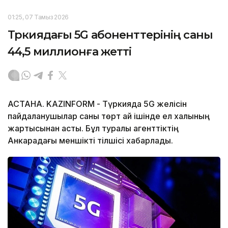
01:25, 07 Тамыз 2026
Түркиядағы 5G абоненттерінің саны
44,5 миллионға жетті
АСТАНА. KAZINFORM - Түркияда 5G желісін
пайдаланушылар саны төрт ай ішінде ел халқының
жартысынан асты. Бұл туралы агенттіктің
Анкарадағы меншікті тілшісі хабарлады.