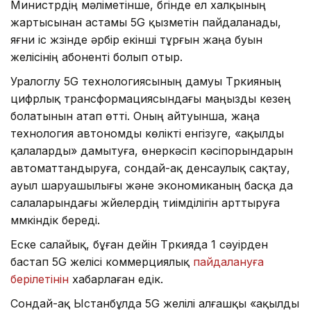
Министрдің мәліметінше, бүгінде ел халқының
жартысынан астамы 5G қызметін пайдаланады,
яғни іс жүзінде әрбір екінші тұрғын жаңа буын
желісінің абоненті болып отыр.
Уралоглу 5G технологиясының дамуы Түркияның
цифрлық трансформациясындағы маңызды кезең
болатынын атап өтті. Оның айтуынша, жаңа
технология автономды көлікті енгізуге, «ақылды
қалаларды» дамытуға, өнеркәсіп кәсіпорындарын
автоматтандыруға, сондай-ақ денсаулық сақтау,
ауыл шаруашылығы және экономиканың басқа да
салаларындағы жүйелердің тиімділігін арттыруға
мүмкіндік береді.
Еске салайық, бұған дейін Түркияда 1 сәуірден
бастап 5G желісі коммерциялық
пайдалануға
берілетінін
хабарлаған едік.
Сондай-ақ Ыстанбұлда 5G желілі алғашқы «ақылды