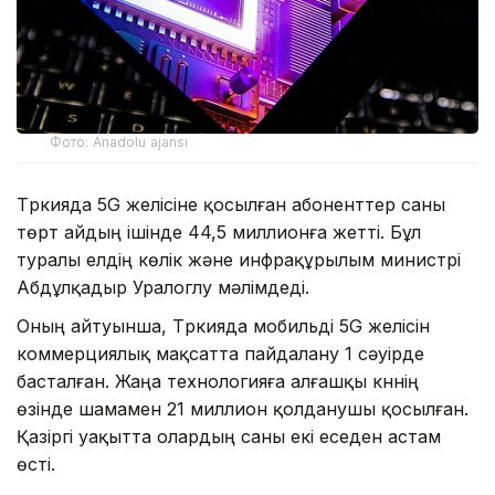
Фото: Anadolu ajansı
Түркияда 5G желісіне қосылған абоненттер саны
төрт айдың ішінде 44,5 миллионға жетті. Бұл
туралы елдің көлік және инфрақұрылым министрі
Абдұлқадыр Уралоглу мәлімдеді.
Оның айтуынша, Түркияда мобильді 5G желісін
коммерциялық мақсатта пайдалану 1 сәуірде
басталған. Жаңа технологияға алғашқы күннің
өзінде шамамен 21 миллион қолданушы қосылған.
Қазіргі уақытта олардың саны екі еседен астам
өсті.