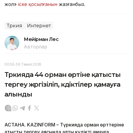
жол»
іске қосылғанын
жазғанбыз.
Түркия
Интернет
Мейірман Лес
Авторлар
00:59, 06 Тамыз 2026
Түркияда 44 орман өртіне қатысты
тергеу жүргізіліп, күдіктілер қамауға
алынды
АСТАНА. KAZINFORM – Түркияда орман өрттеріне
қатысты тергеу аясында алты күдікті қамауға