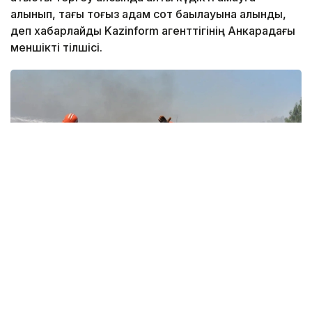
алынып, тағы тоғыз адам сот бақылауына алынды,
деп хабарлайды Kazinform агенттігінің Анкарадағы
меншікті тілшісі.
Фото: hurriyetdailynews.com
Hürriyet Daily News басылымының мәліметінше,
2026 жылғы 1 маусымнан бері Түркияның 16