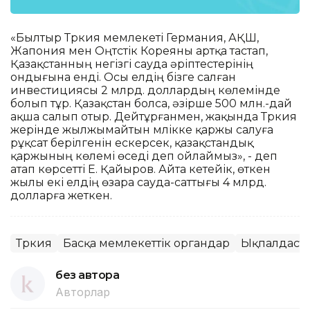
«Былтыр Түркия мемлекеті Германия, АҚШ,
Жапония мен Оңтүстік Кореяны артқа тастап,
Қазақстанның негізгі сауда әріптестерінің
ондығына енді. Осы елдің бізге салған
инвестициясы 2 млрд. доллардың көлемінде
болып тұр. Қазақстан болса, әзірше 500 млн.-дай
ақша салып отыр. Дейтұрғанмен, жақында Түркия
жерінде жылжымайтын мүлікке қаржы салуға
рұқсат берілгенін ескерсек, қазақстандық
қаржының көлемі өседі деп ойлаймыз», - деп
атап көрсетті Е. Қайыров. Айта кетейік, өткен
жылы екі елдің өзара сауда-саттығы 4 млрд.
долларға жеткен.
Түркия
Басқа мемлекеттік органдар
Ықпалдаст
без автора
Авторлар