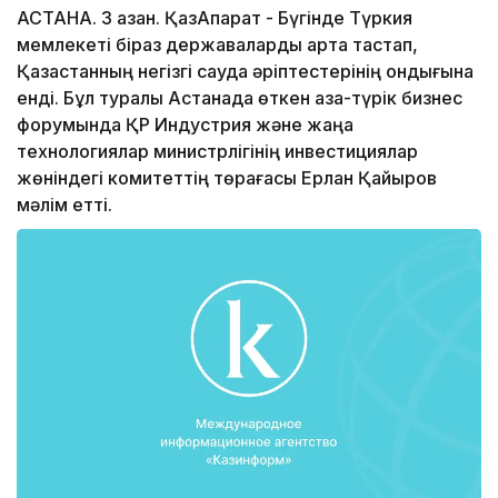
АСТАНА. 3 қазан. ҚазАқпарат - Бүгінде Түркия
мемлекеті біраз державаларды артқа тастап,
Қазақстанның негізгі сауда әріптестерінің ондығына
енді. Бұл туралы Астанада өткен қазақ-түрік бизнес
форумында ҚР Индустрия және жаңа
технологиялар министрлігінің инвестициялар
жөніндегі комитеттің төрағасы Ерлан Қайыров
мәлім етті.