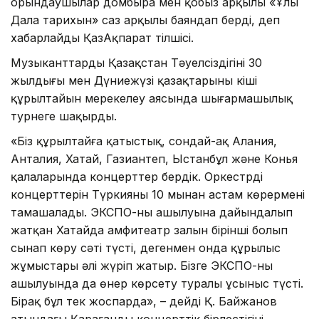
орындаушылар домбыра мен қобыз арқылы «Ұлы
Дала тарихын» саз арқылы баяндап берді, деп
хабарлайды ҚазАқпарат тілшісі.
Музыканттарды Қазақстан Тәуелсіздігінің 30
жылдығы мен Дүниежүзі қазақтарының кіші
құрылтайын мерекелеу аясында шығармашылық
турнеге шақырды.
«Біз құрылтайға қатыстық, сондай-ақ Алания,
Анталия, Хатай, Газиантеп, Ыстанбұл және Конья
қалаларында концерттер бердік. Оркестрдің
концерттерін Түркияның 10 мыңнан астам көрермені
тамашалады. ЭКСПО-ның ашылуына дайындалып
жатқан Хатайда амфитеатр залын бірінші болып
сынап көру сәті түсті, дегенмен онда құрылыс
жұмыстары әлі жүріп жатыр. Бізге ЭКСПО-ның
ашылуында да өнер көрсету туралы ұсыныс түсті.
Бірақ бұл тек жоспарда», – дейді Қ. Байжанов
атындағы Қарағанды концерттік бірлестігінің