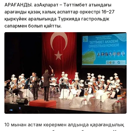
ҚАРАҒАНДЫ. ҚазАқпарат – Тәттімбет атындағы
Қарағанды қазақ халық аспаптар оркестрі 16–27
қыркүйек аралығында Түркияда гастрольдік
сапармен болып қайтты.
10 мыңнан астам көрермен алдында қарағандылық