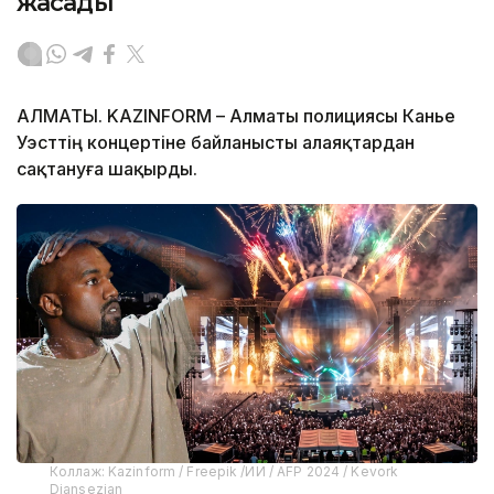
жасады
АЛМАТЫ. KAZINFORM – Алматы полициясы Канье
Уэсттің концертіне байланысты алаяқтардан
сақтануға шақырды.
Коллаж: Kazinform / Freepik /ИИ / AFP 2024 / Kevork
Djansezian