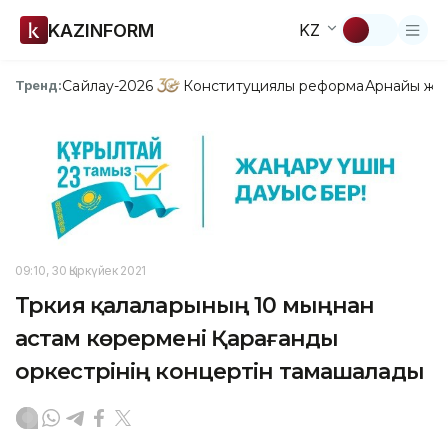
KAZINFORM
KZ
Сайлау-2026
Конституциялық реформа
Арнайы жо
Тренд:
09:10, 30 Қыркүйек 2021
Түркия қалаларының 10 мыңнан
астам көрермені Қарағанды
оркестрінің концертін тамашалады