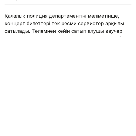
Қалалық полиция департаментінің мәліметінше,
концерт билеттері тек ресми сервистер арқылы
сатылады. Төлемнен кейін сатып алушы ваучер
алады, ол 13 тамызда автоматты түрде бірегей
QR-коды бар электронды билетке ауыстырылады.
- 13 тамызға дейін QR-коды бар дайын
билет ешкімде болмайды. Сондықтан
қолдан, әлеуметтік желілер мен
мессенджерлер арқылы «дайын билет»
сату туралы ұсыныстар алаяқтық болуы
мүмкін. Бейтаныс адамдарға ақша
аудармаңыз және ақпаратты тек
ұйымдастырушылардың ресми арналары
арқылы тексеріңіз, - деп ескертті
департаменттен.
Еске салайық, 14 тамыз күні сағат 21:00-де