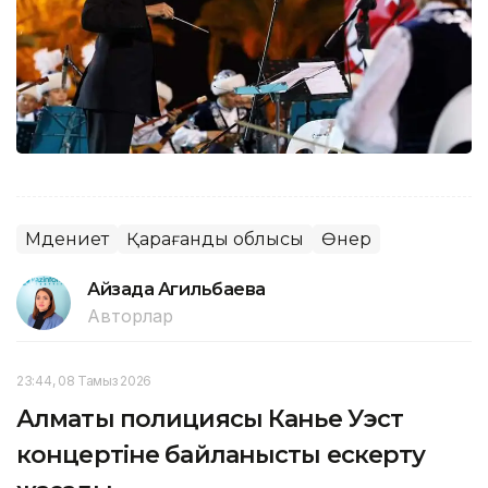
Мәдениет
Қарағанды облысы
Өнер
Айзада Агильбаева
Авторлар
23:44, 08 Тамыз 2026
Алматы полициясы Канье Уэст
концертіне байланысты ескерту