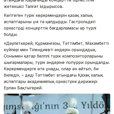
жетекшісі Талғат Ыдырысов.
Көптеген түрік көрермендерін қазақ халық
аспаптарының үні таң қалдырды. Гастрольдегі
оркестрдің концерттік бағдарламасы әр түрлі
болды.
«Дәулеткерей, Құрманғазы, Тәттімбет, Махамбеттің
күйлері мен Тілендиевтің әндерін орындадық.
Сонымен қатар белгілі түрік композиторларының
шығармалары, түрік әндеріне попурри орындалды.
Көрермендерге өте ұнады, олар ән айтып, би
биледі», – деді Тәттімбет атындағы Қазақ халық
аспаптары академиялық оркестрінің дирижері
Ерлан Бақтыгерей.