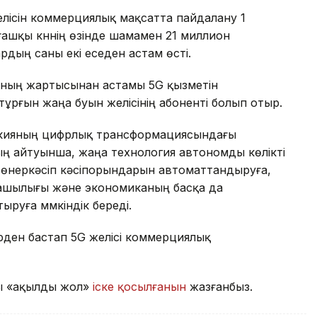
елісін коммерциялық мақсатта пайдалану 1
ғашқы күннің өзінде шамамен 21 миллион
рдың саны екі еседен астам өсті.
қының жартысынан астамы 5G қызметін
і тұрғын жаңа буын желісінің абоненті болып отыр.
ркияның цифрлық трансформациясындағы
ың айтуынша, жаңа технология автономды көлікті
, өнеркәсіп кәсіпорындарын автоматтандыруға,
уашылығы және экономиканың басқа да
ыруға мүмкіндік береді.
уірден бастап 5G желісі коммерциялық
қы «ақылды жол»
іске қосылғанын
жазғанбыз.