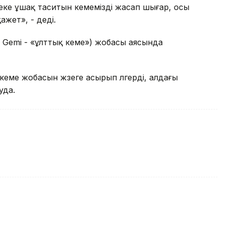
з жеке ұшақ таситын кемемізді жасап шығар, осы
жет», - деді.
i Gemi - «ұлттық кеме») жобасы аясында
кеме жобасын жүзеге асырып үлгерді, алдағы
уда.