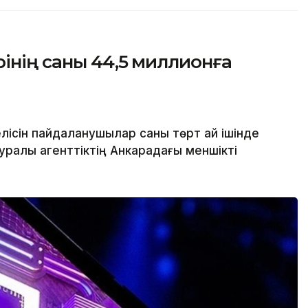
рінің саны 44,5 миллионға
лісін пайдаланушылар саны төрт ай ішінде
ралы агенттіктің Анкарадағы меншікті