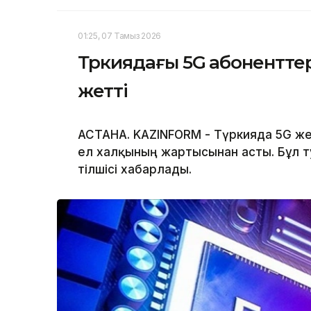
01:25, 07 Тамыз 2026
Түркиядағы 5G абонентте
жетті
АСТАНА. KAZINFORM - Түркияда 5G же
ел халқының жартысынан асты. Бұл ту
тілшісі хабарлады.