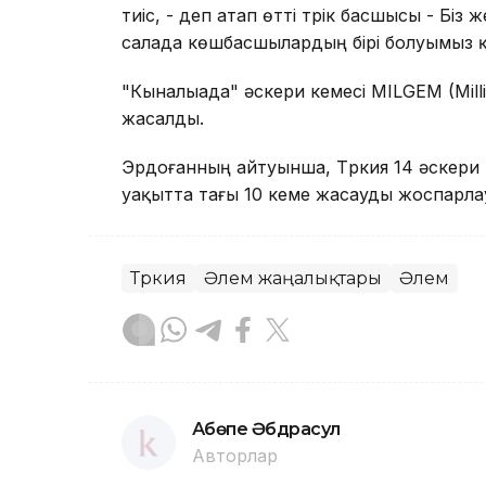
тиіс, - деп атап өтті түрік басшысы - Бі
салада көшбасшылардың бірі болуымыз қа
"Кыналыада" әскери кемесі MILGEM (Mill
жасалды.
Эрдоғанның айтуынша, Түркия 14 әскери 
уақытта тағы 10 кеме жасауды жоспарла
Түркия
Әлем жаңалықтары
Әлем
Ақбөпе Әбдрасул
Авторлар