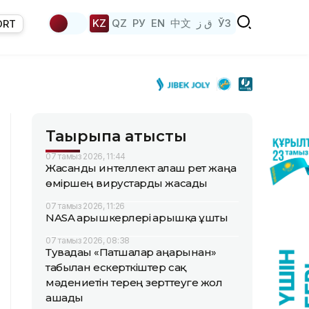
KZ
QZ
РУ
EN
中文
ق ز
ЎЗ
ORT
Тақырыпқа қатысты
07 тамыз 2026, 11:44
Жасанды интеллект алғаш рет жаңа
өміршең вирустарды жасады
07 тамыз 2026, 11:26
NASA ғарышкерлері ғарышқа ұшты
07 тамыз 2026, 08:38
Тувадағы «Патшалар аңғарынан»
табылған ескерткіштер сақ
мәдениетін терең зерттеуге жол
ашады