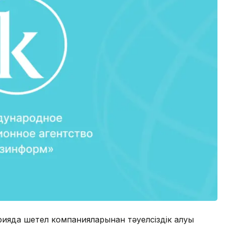
рияда шетел компанияларынан тәуелсіздік алуы