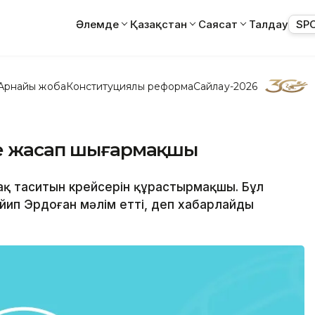
Әлемде
Қазақстан
Саясат
Талдау
SP
Арнайы жоба
Конституциялық реформа
Сайлау-2026
ме жасап шығармақшы
шақ таситын крейсерін құрастырмақшы. Бұл
йип Эрдоған мәлім етті, деп хабарлайды