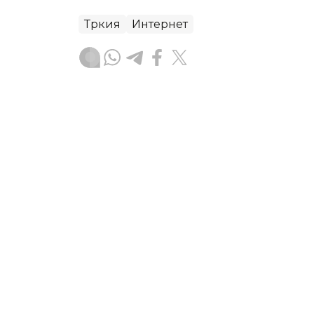
Түркия
Интернет
Мейірман Лес
Авторлар
00:59, 06 Тамыз 2026
Түркияда 44 орман өртіне 
күдіктілер қамауға алынд
АСТАНА. KAZINFORM – Түркияда орман
күдікті қамауға алынып, тағы тоғыз 