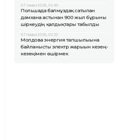
07 тамыз 2026, 02:40
Польшада балмұздақ сатылған
дәмхана астынан 900 жыл бұрынғы
шіркеудің қалдықтары табылды
07 тамыз 2026, 02:20
Молдова энергия тапшылығына
байланысты электр жарығын кезең-
кезеңімен өшірмек