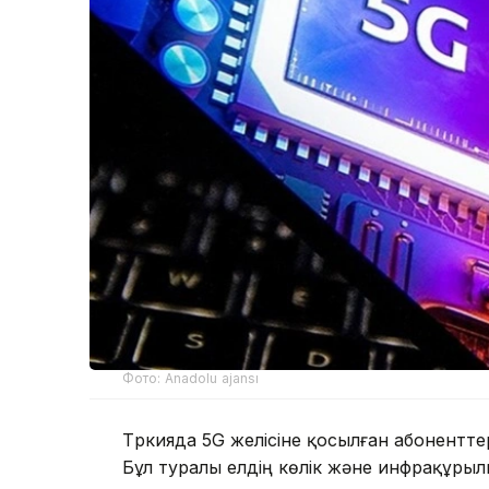
Фото: Anadolu ajansı
Түркияда 5G желісіне қосылған абонентте
Бұл туралы елдің көлік және инфрақұрыл