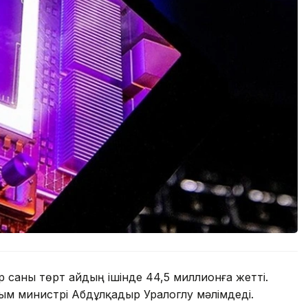
р саны төрт айдың ішінде 44,5 миллионға жетті.
ым министрі Абдұлқадыр Уралоглу мәлімдеді.