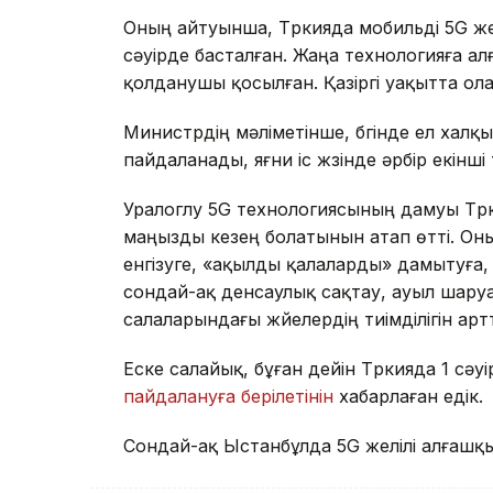
Оның айтуынша, Түркияда мобильді 5G ж
сәуірде басталған. Жаңа технологияға ал
қолданушы қосылған. Қазіргі уақытта ола
Министрдің мәліметінше, бүгінде ел хал
пайдаланады, яғни іс жүзінде әрбір екінш
Уралоглу 5G технологиясының дамуы Тү
маңызды кезең болатынын атап өтті. Он
енгізуге, «ақылды қалаларды» дамытуға
сондай-ақ денсаулық сақтау, ауыл шар
салаларындағы жүйелердің тиімділігін артт
Еске салайық, бұған дейін Түркияда 1 сә
пайдалануға берілетінін
хабарлаған едік.
Сондай-ақ Ыстанбұлда 5G желілі алғаш