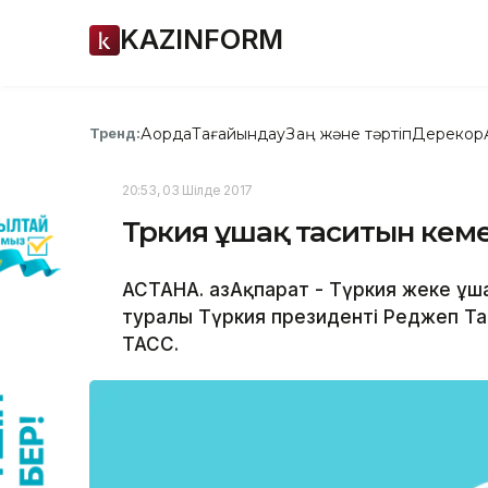
KAZINFORM
Ақорда
Тағайындау
Заң және тәртіп
Дерекқор
Тренд:
20:53, 03 Шілде 2017
Түркия ұшақ таситын ке
АСТАНА. ҚазАқпарат - Түркия жеке ұ
туралы Түркия президенті Реджеп Та
ТАСС.