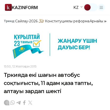
KAZINFORM
KZ
Сайлау-2026
Конституциялық реформа
Арнайы жо
Тренд:
15:50, 12 Желтоқсан 2015
Түркияда екі шағын автобус
соқтығысты, 11 адам қаза тапты,
алтауы зардап шекті