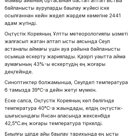
Мамыр айының ортасынан бастап аптап ыстыққа
байланысты ауруларды бақылау жүйесі іске
қосылғаннан кейін жедел жәрдем көмегіне 2441
адам жүгінді.
Оңтүстік Кореяның Ұлттық метеорологиялық қызметі
жалғасып жатқан аптап ыстық аясында Сеул
астаналық аймағы үшін ауа райына байланысты
қосымша ескерту жариялады. Қазіргі уақытта аймақ
аумағының 43%-ы ескертудің ең жоғары
деңгейінде.
Синоптиктер болжамынша, Сеулдегі температура
6 тамызда 39°C-қа дейін жетуі мүмкін.
Еске салсақ, Оңтүстік Кореяның көп бөлігінде
температура 40°C-қа жақындады, елдің оңтүстік-
шығысындағы Янсан қаласында жексенбіде
42,5°C.ең жоғары температура тіркелді.
Биылғы шілде айы бақылау тарихында ең ыстық