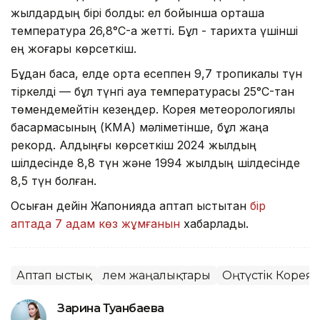
жылдардың бірі болды: ел бойынша орташа
температура 26,8°C-қа жетті. Бұл - тарихта үшінші
ең жоғары көрсеткіш.
Бұдан басқа, елде орта есеппен 9,7 тропикалық түн
тіркелді — бұл түнгі ауа температурасы 25°C-тан
төмендемейтін кезеңдер. Корея метеорологиялық
басқармасының (KMA) мәліметінше, бұл жаңа
рекорд. Алдыңғы көрсеткіш 2024 жылдың
шілдесінде 8,8 түн және 1994 жылдың шілдесінде
8,5 түн болған.
Осыған дейін Жапонияда аптап ыстықтан
бір
аптада 7 адам көз жұмғанын
хабарладық.
Аптап ыстық
Әлем жаңалықтары
Оңтүстік Корея
Зарина Туғанбаева