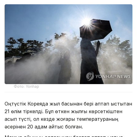
Фото: Yonhap
Оңтүстік Кореяда жыл басынан бері аптап ыстықтан
21 өлім тіркелді. Бұл өткен жылғы көрсеткіштен
асып түсті, ол кезде жоғары температураның
әсерінен 20 адам қайтыс болған.