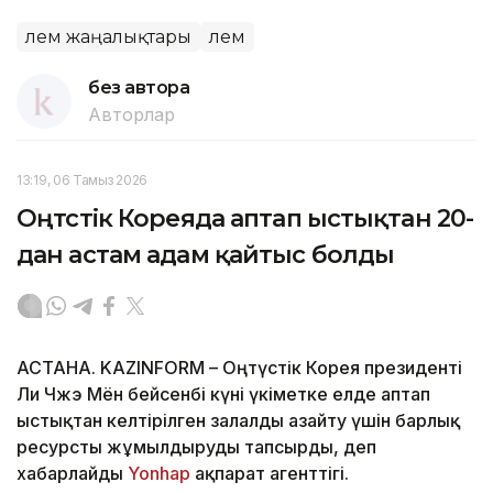
Әлем жаңалықтары
Әлем
без автора
Авторлар
13:19, 06 Тамыз 2026
Оңтүстік Кореяда аптап ыстықтан 20-
дан астам адам қайтыс болды
АСТАНА. KAZINFORM – Оңтүстік Корея президенті
Ли Чжэ Мён бейсенбі күні үкіметке елде аптап
ыстықтан келтірілген залалды азайту үшін барлық
ресурсты жұмылдыруды тапсырды, деп
хабарлайды
Yonhap
ақпарат агенттігі.