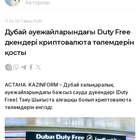
Авторлар
11:34, 06 Тамыз 2026
Дубай әуежайларындағы Duty Free
дүкендері криптовалюта төлемдерін
қосты
АСТАНА. KAZINFORM – Дубай халықаралық
әуежайларындағы бажсыз сауда дүкендері (Duty
Free) Таяу Шығыста алғашқы болып криптовалюта
төлемдерін енгізді.