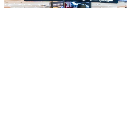
Фото: Gulf Business
Crypto.com Pay қызметі арқылы сатып алуды
криптовалютамен төлеу мүмкіндігі Дубай
халықаралық әуежайында (DXB) және Әл-Мактум
әуежайында (AMIA) пайда болды.
Дубай үкіметі
Dubai Media Office
кеңсесінің
хабарлауынша, жаңа опция дүкенде де,
тапсырысты интернет арқылы ресімдеу кезінде де
қолжетімді. Сатып алушы төлем жасау кезінде
транзакцияны қосымша арқылы растауы керек,