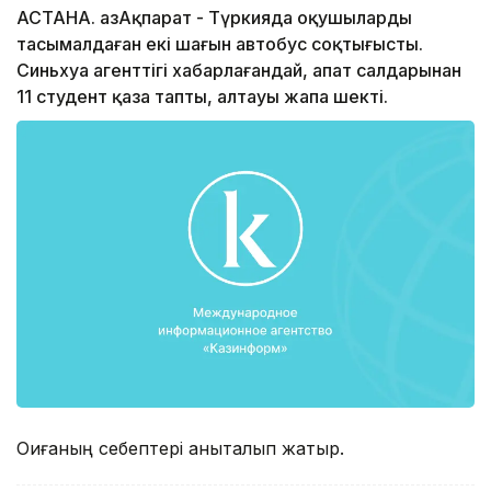
АСТАНА. ҚазАқпарат - Түркияда оқушыларды
тасымалдаған екі шағын автобус соқтығысты.
Синьхуа агенттігі хабарлағандай, апат салдарынан
11 студент қаза тапты, алтауы жапа шекті.
Оқиғаның себептері анықталып жатыр.