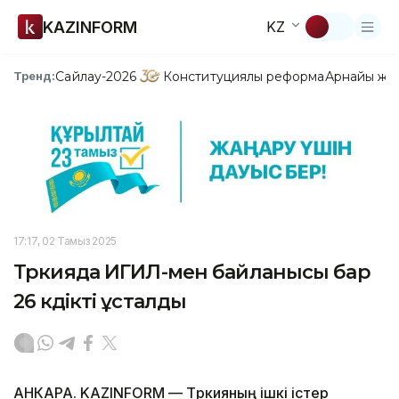
KAZINFORM
KZ
Сайлау-2026
Конституциялық реформа
Арнайы жо
Тренд:
17:17, 02 Тамыз 2025
Түркияда ИГИЛ-мен байланысы бар
26 күдікті ұсталды
АНКАРА. KAZINFORM — Түркияның ішкі істер