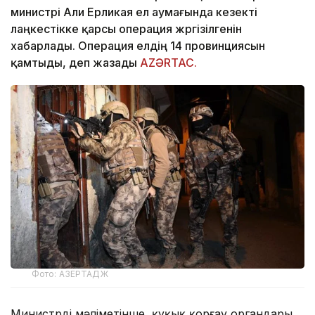
министрі Али Ерликая ел аумағында кезекті
лаңкестікке қарсы операция жүргізілгенін
хабарлады. Операция елдің 14 провинциясын
қамтыды, деп жазады
AZƏRTAC.
Фото: АЗЕРТАДЖ
Министрдің мәліметінше, құқық қорғау органдары