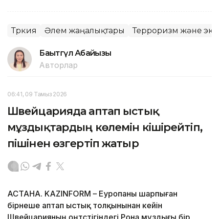
Түркия
Әлем жаңалықтары
Терроризм және экс
Бақытгүл Абайқызы
Авторлар
06:41, 09 Тамыз 2026
Швейцарияда аптап ыстық
мұздықтардың көлемін кішірейтіп,
пішінен өзгертіп жатыр
АСТАНА. KAZINFORM – Еуропаны шарпыған
бірнеше аптап ыстық толқынынан кейін
Швейцарияның оңтүстігіндегі Рона мұздығы бір