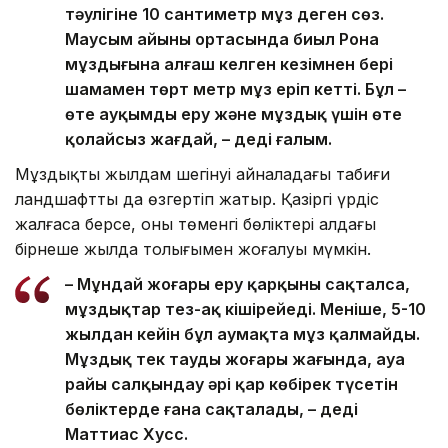
тәулігіне 10 сантиметр мұз деген сөз.
Маусым айының ортасында биыл Рона
мұздығына алғаш келген кезімнен бері
шамамен төрт метр мұз еріп кетті. Бұл –
өте ауқымды еру және мұздық үшін өте
қолайсыз жағдай, – деді ғалым.
Мұздықтың жылдам шегінуі айналадағы табиғи
ландшафтты да өзгертіп жатыр. Қазіргі үрдіс
жалғаса берсе, оның төменгі бөліктері алдағы
бірнеше жылда толығымен жоғалуы мүмкін.
– Мұндай жоғары еру қарқыны сақталса,
мұздықтар тез-ақ кішірейеді. Меніңше, 5-10
жылдан кейін бұл аумақта мұз қалмайды.
Мұздық тек таудың жоғары жағында, ауа
райы салқындау әрі қар көбірек түсетін
бөліктерде ғана сақталады, – деді
Маттиас Хусс.