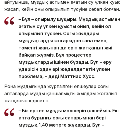
айтуынша, мұздық астымен ағатын су үлкен қуыс
жасап, кейін оның опырылып түсуіне себеп болған.
– Бұл – опырылу шұңқыры. Мұздық астымен
ағатын су үлкен қуысты ойып, кейін ол
опырылып түскен. Соңғы жылдары
мұздықтардың жоғарыдан ғана емес,
төменгі жағынан да еріп жатқанын жиі
байқап жүрміз. Бұл процестер
мұздықтарды ішінен бұзады. Бұл – еру
үдерісін одан әрі жеделдететін үлкен
проблема, – деді Маттиас Хусс.
Рона мұздығында жүргізілген өлшеулер соңғы
апталарда мұздың қаншалықты жылдам жоғалып
жатқанын көрсетті.
– Біз еріген мұздың мөлшерін өлшейміз. Екі
апта бұрынғы соңғы сапарымнан бері
мұздық 1,40 метрге жұқарды. Бұл –