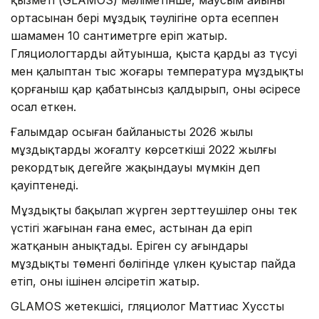
қызметі (GLAMOS) мәліметінше, маусым айының
ортасынан бері мұздық тәулігіне орта есеппен
шамамен 10 сантиметрге еріп жатыр.
Гляциологтардың айтуынша, қыста қардың аз түсуі
мен қалыптан тыс жоғары температура мұздықты
қорғаныш қар қабатынсыз қалдырып, оны әсіресе
осал еткен.
Ғалымдар осыған байланысты 2026 жылы
мұздықтардың жоғалту көрсеткіші 2022 жылғы
рекордтық деңгейге жақындауы мүмкін деп
қауіптенеді.
Мұздықты бақылап жүрген зерттеушілер оның тек
үстіңгі жағынан ғана емес, астынан да еріп
жатқанын анықтады. Еріген су ағындары
мұздықтың төменгі бөлігінде үлкен қуыстар пайда
етіп, оны ішінен әлсіретіп жатыр.
GLAMOS жетекшісі, гляциолог Маттиас Хусстың