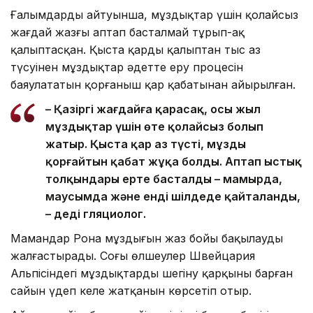
Ғалымдардың айтуынша, мұздықтар үшін қолайсыз
жағдай жазғы аптап басталмай тұрып-ақ
қалыптасқан. Қыста қардың қалыптан тыс аз
түсуінен мұздықтар әдетте еру процесін
баяулататын қорғаныш қар қабатынан айырылған.
– Қазіргі жағдайға қарасақ, осы жыл
мұздықтар үшін өте қолайсыз болып
жатыр. Қыста қар аз түсті, мұзды
қорғайтын қабат жұқа болды. Аптап ыстық
толқындары ерте басталды – мамырда,
маусымда және енді шілдеде қайталанды,
– деді гляциолог.
Мамандар Рона мұздығын жаз бойы бақылауды
жалғастырады. Соңғы өлшеулер Швейцария
Альпісіндегі мұздықтардың шегіну қарқыны барған
сайын үдеп келе жатқанын көрсетіп отыр.