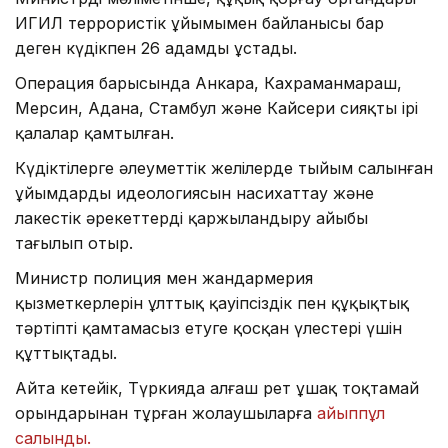
ИГИЛ террористік ұйымымен байланысы бар
деген күдікпен 26 адамды ұстады.
Операция барысында Анкара, Кахраманмараш,
Мерсин, Адана, Стамбул және Кайсери сияқты ірі
қалалар қамтылған.
Күдіктілерге әлеуметтік желілерде тыйым салынған
ұйымдардың идеологиясын насихаттау және
лаңкестік әрекеттерді қаржыландыру айыбы
тағылып отыр.
Министр полиция мен жандармерия
қызметкерлерін ұлттық қауіпсіздік пен құқықтық
тәртіпті қамтамасыз етуге қосқан үлестері үшін
құттықтады.
Айта кетейік, Түркияда алғаш рет ұшақ тоқтамай
орындарынан тұрған жолаушыларға
айыппұл
салынды.