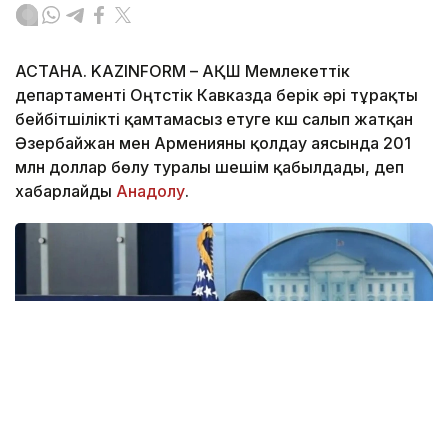
АСТАНА. KAZINFORM – АҚШ Мемлекеттік
департаменті Оңтүстік Кавказда берік әрі тұрақты
бейбітшілікті қамтамасыз етуге күш салып жатқан
Әзербайжан мен Арменияны қолдау аясында 201
млн доллар бөлу туралы шешім қабылдады, деп
хабарлайды
Анадолу
.