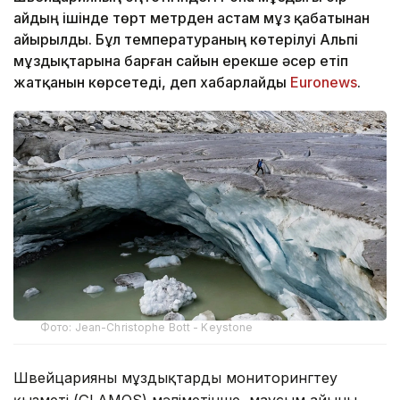
айдың ішінде төрт метрден астам мұз қабатынан
айырылды. Бұл температураның көтерілуі Альпі
мұздықтарына барған сайын ерекше әсер етіп
жатқанын көрсетеді, деп хабарлайды
Еuronews
.
Фото: Jean-Christophe Bott - Keystone
Швейцарияның мұздықтарды мониторингтеу