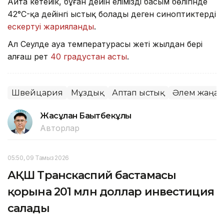
Айта кетейік, бұған дейін еліміздің басым бөлігінде
42°C-қа дейінгі ыстық болады деген синоптиктердің
ескертуі жарияланды
.
Ал Сеулде ауа температурасы жеті жылдан бері
алғаш рет
40 градустан асты
.
Швейцария
Мұздық
Аптап ыстық
Әлем жаңал
Жасұлан Бақытбекұлы
Авторлар
05:50, 09 Тамыз 2026
АҚШ Транскаспий бастамасы
қорына 201 млн доллар инвестиция
салады