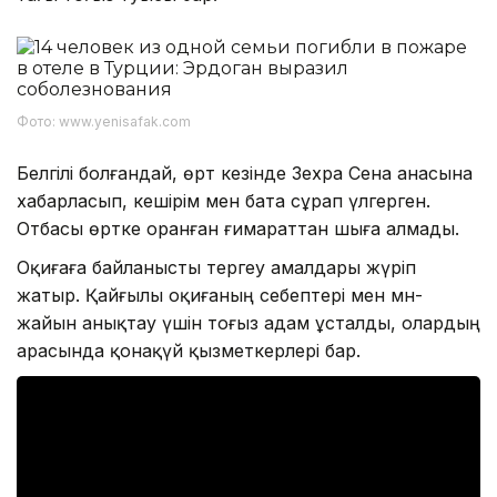
Фото: www.yenisafak.com
Белгілі болғандай, өрт кезінде Зехра Сена анасына
хабарласып, кешірім мен бата сұрап үлгерген.
Отбасы өртке оранған ғимараттан шыға алмады.
Оқиғаға байланысты тергеу амалдары жүріп
жатыр. Қайғылы оқиғаның себептері мен мән-
жайын анықтау үшін тоғыз адам ұсталды, олардың
арасында қонақүй қызметкерлері бар.