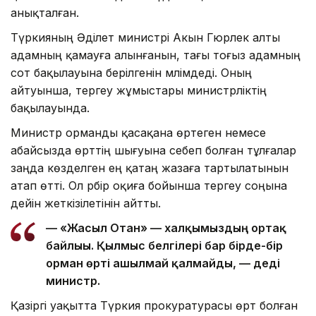
анықталған.
Түркияның Әділет министрі Акын Гюрлек алты
адамның қамауға алынғанын, тағы тоғыз адамның
сот бақылауына берілгенін мәлімдеді. Оның
айтуынша, тергеу жұмыстары министрліктің
бақылауында.
Министр орманды қасақана өртеген немесе
абайсызда өрттің шығуына себеп болған тұлғалар
заңда көзделген ең қатаң жазаға тартылатынын
атап өтті. Ол әрбір оқиға бойынша тергеу соңына
дейін жеткізілетінін айтты.
— «Жасыл Отан» — халқымыздың ортақ
байлығы. Қылмыс белгілері бар бірде-бір
орман өрті ашылмай қалмайды, — деді
министр.
Қазіргі уақытта Түркия прокуратурасы өрт болған