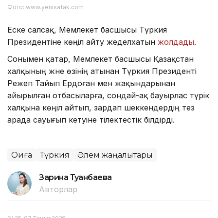
Фото: www.yenisafak.com
Еске салсақ, Мемлекет басшысы Түркия
Президентіне көңіл айту жеделхатын
жолдады
.
Сонымен қатар, Мемлекет басшысы Қазақстан
халқының және өзінің атынан Түркия Президенті
Режеп Тайып Ердоған мен жақындарынан
айырылған отбасыларға, сондай-ақ бауырлас түрік
халқына көңіл айтып, зардап шеккендердің тез
арада сауығып кетуіне тілектестік білдірді.
Оқиға
Түркия
Әлем жаңалықтары
Зарина Туғанбаева
Авторлар