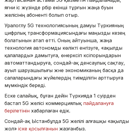
яғни іс жүзінде әрбір екінші тұрғын жаңа буын
желісінің абоненті болып отыр.
Уралоглу 5G технологиясының дамуы Түркияның
цифрлық трансформациясындағы маңызды кезең
болатынын атап өтті. Оның айтуынша, жаңа
технология автономды көлікті енгізуге, «ақылды
қалаларды» дамытуға, өнеркәсіп кәсіпорындарын
автоматтандыруға, сондай-ақ денсаулық сақтау,
ауыл шаруашылығы және экономиканың басқа да
салаларындағы жүйелердің тиімділігін арттыруға
мүмкіндік береді.
Еске салайық, бұған дейін Түркияда 1 сәуірден
бастап 5G желісі коммерциялық
пайдалануға
берілетінін
хабарлаған едік.
Сондай-ақ Ыстанбұлда 5G желілі алғашқы «ақылды
жол»
іске қосылғанын
жазғанбыз.