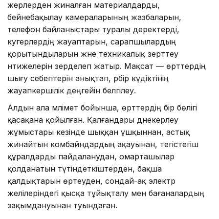
жерлерден жиналған материалдарды,
бейнебақылау камераларының жазбаларын,
телефон байланыстары туралы деректерді,
куәгерлердің жауаптарын, сарапшылардың
қорытындыларын және техникалық зерттеу
нәтижелерін зерделеп жатыр. Мақсат — өрттердің
шығу себептерін анықтап, әрбір күдіктінің
жауапкершілік деңгейін белгілеу.
Алдын ала мәлімет бойынша, өрттердің бір бөлігі
қасақана қойылған. Қалғандары дәнекерлеу
жұмыстары кезінде шыққан ұшқыннан, астық
жинайтын комбайндардың ақауынан, тегістегіш
құралдарды пайдаланудан, омарташылар
қолданатын түтіндеткіштерден, бақша
қалдықтарын өртеуден, сондай-ақ электр
желілеріндегі қысқа тұйықталу мен бағаналардың
зақымдануынан туындаған.