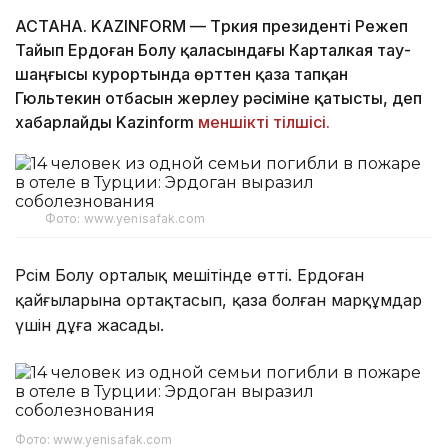
АСТАНА. KAZINFORM — Түркия президенті Режеп
Тайып Ердоған Болу қаласындағы Карталкая тау-
шаңғысы курортында өрттен қаза тапқан
Гюльтекин отбасын жерлеу рәсіміне қатысты, деп
хабарлайды Kazinform
меншікті тілшісі.
Фото: www.yenisafak.com
Рәсім Болу орталық мешітінде өтті. Ердоған
қайғыларына ортақтасып, қаза болған марқұмдар
үшін дұға жасады.
Фото: www.yenisafak.com