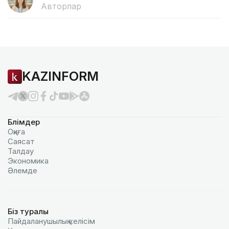
Авторлар
KAZINFORM
Бөлімдер
Оқиға
Саясат
Талдау
Экономика
Әлемде
Біз туралы
Пайдаланушылық келiciм