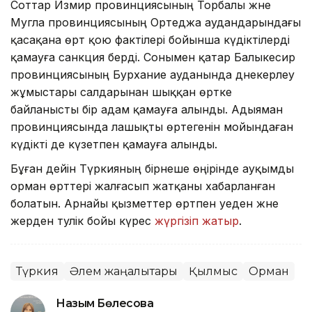
Соттар Измир провинциясының Торбалы және
Мугла провинциясының Ортеджа аудандарындағы
қасақана өрт қою фактілері бойынша күдіктілерді
қамауға санкция берді. Сонымен қатар Балыкесир
провинциясының Бурхание ауданында дәнекерлеу
жұмыстары салдарынан шыққан өртке
байланысты бір адам қамауға алынды. Адыяман
провинциясында лашықты өртегенін мойындаған
күдікті де күзетпен қамауға алынды.
Бұған дейін Түркияның бірнеше өңірінде ауқымды
орман өрттері жалғасып жатқаны хабарланған
болатын. Арнайы қызметтер өртпен әуеден және
жерден тәулік бойы күрес
жүргізіп жатыр
.
Түркия
Әлем жаңалықтары
Қылмыс
Орман
Назым Бөлесова