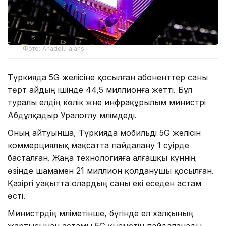
Фото: Anadolu ajansı
Түркияда 5G желісіне қосылған абоненттер саны
төрт айдың ішінде 44,5 миллионға жетті. Бұл
туралы елдің көлік және инфрақұрылым министрі
Абдұлқадыр Уралоглу мәлімдеді.
Оның айтуынша, Түркияда мобильді 5G желісін
коммерциялық мақсатта пайдалану 1 сәуірде
басталған. Жаңа технологияға алғашқы күннің
өзінде шамамен 21 миллион қолданушы қосылған.
Қазіргі уақытта олардың саны екі еседен астам
өсті.
Министрдің мәліметінше, бүгінде ел халқының
жартысынан астамы 5G қызметін пайдаланады,