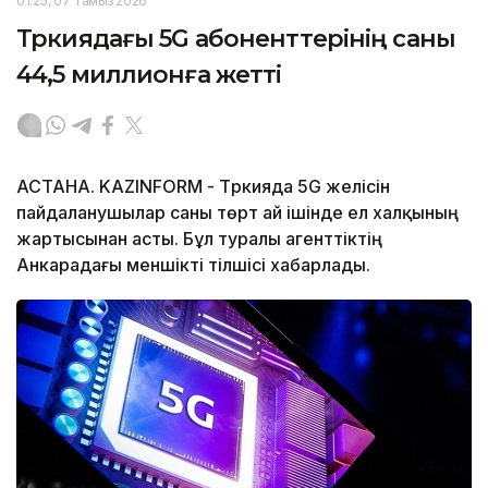
01:25, 07 Тамыз 2026
Түркиядағы 5G абоненттерінің саны
44,5 миллионға жетті
АСТАНА. KAZINFORM - Түркияда 5G желісін
пайдаланушылар саны төрт ай ішінде ел халқының
жартысынан асты. Бұл туралы агенттіктің
Анкарадағы меншікті тілшісі хабарлады.