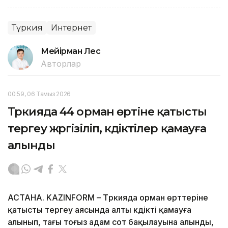
Түркия
Интернет
Мейірман Лес
Авторлар
00:59, 06 Тамыз 2026
Түркияда 44 орман өртіне қатысты
тергеу жүргізіліп, күдіктілер қамауға
алынды
АСТАНА. KAZINFORM – Түркияда орман өрттеріне
қатысты тергеу аясында алты күдікті қамауға
алынып, тағы тоғыз адам сот бақылауына алынды,