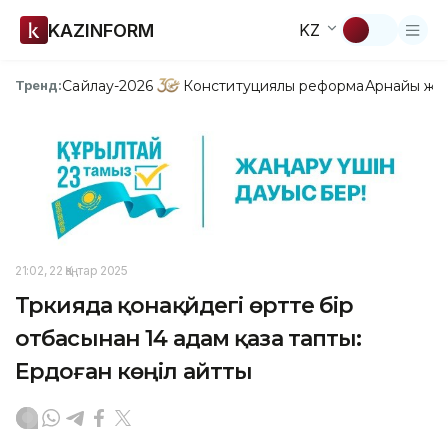
KAZINFORM
KZ
Сайлау-2026
Конституциялық реформа
Арнайы жо
Тренд:
21:02, 22 Қаңтар 2025
Түркияда қонақүйдегі өртте бір
отбасынан 14 адам қаза тапты:
Ердоған көңіл айтты