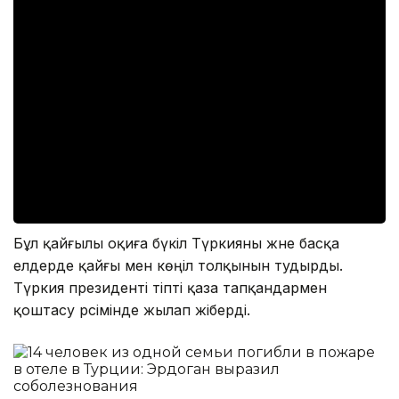
Бұл қайғылы оқиға бүкіл Түркияны және басқа
елдерде қайғы мен көңіл толқынын тудырды.
Түркия президенті тіпті қаза тапқандармен
қоштасу рәсімінде жылап жіберді.