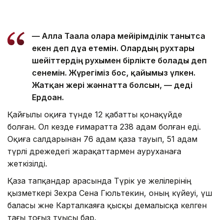
— Алла Тағала оларға мейірімділік танытса
екен деп дұға етемін. Олардың рухтары
шейіттердің рухымен бірлікте болады деп
сенемін. Жүрегіміз бос, қайғымыз үлкен.
Жатқан жері жәннатта болсын, — деді
Ердоған.
Қайғылы оқиға түнде 12 қабатты қонақүйде
болған. Ол кезде ғимаратта 238 адам болған еді.
Оқиға салдарынан 76 адам қаза тауып, 51 адам
түрлі дәрежедегі жарақаттармен ауруханаға
жеткізілді.
Қаза тапқандар арасында Түрік әуе желілерінің
қызметкері Зехра Сена Гюльтекин, оның күйеуі, үш
баласы және Карталкаяға қысқы демалысқа келген
тағы тоғыз туысы бар.