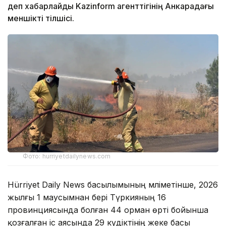
деп хабарлайды Kazinform агенттігінің Анкарадағы
меншікті тілшісі.
Фото: hurriyetdailynews.com
Hürriyet Daily News басылымының мәліметінше, 2026
жылғы 1 маусымнан бері Түркияның 16
провинциясында болған 44 орман өрті бойынша
қозғалған іс аясында 29 күдіктінің жеке басы