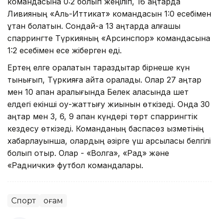
командасына 0:2 болып жеңіліп, 16 қаңтарда
Ливияның «Аль-Иттикат» командасын 1:0 есебімен
ұтқан болатын. Сондай-ақ 13 қаңтарда алғашқы
спаррингте Түркияның «Арсинспор» командасына
1:2 есебімен есе жіберген еді.
Ертең елге оралатын тараздықтар бірнеше күн
тынығып, Түркияға қайта оралады. Олар 27 қаңтар
мен 10 ақпан аралығында Белек қаласында шет
елдегі екінші оқу-жаттығу жиынын өткізеді. Онда 30
қаңтар мен 3, 6, 9 ақпан күндері төрт спаррингтік
кездесу өткізеді. Команданың баспасөз қызметінің
хабарлауынша, олардың әзірге үш қарсыласы белгілі
болып отыр. Олар - «Волга», «Рад» және
«Раднички» футбол командалары.
Спорт
Қоғам