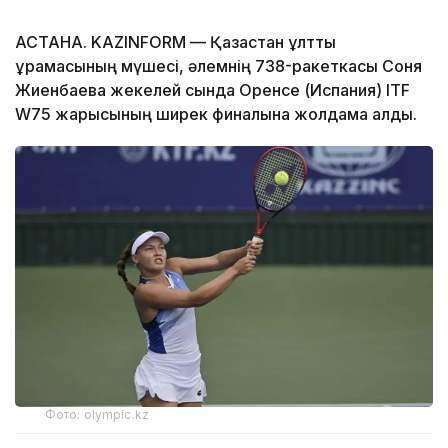
АСТАНА. KAZINFORM — Қазақстан ұлттық
құрамасының мүшесі, әлемнің 738-ракеткасы Соня
Жиенбаева жекелей сында Оренсе (Испания) ITF
W75 жарысының ширек финалына жолдама алды.
Фото: olympic.kz