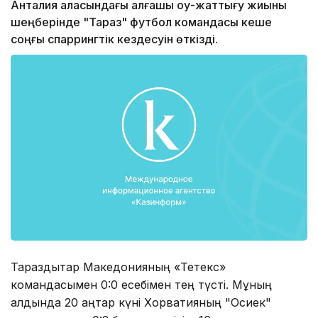
Анталия қаласындағы алғашқы оқу-жаттығу жиыны
шеңберінде "Тараз" футбол командасы кеше
соңғы спаррингтік кездесуін өткізді.
Тараздықтар Македонияның «Тетекс»
командасымен 0:0 есебімен тең түсті. Мұның
алдында 20 қаңтар күні Хорватияның "Осиек"