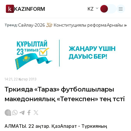
KAZINFORM
KZ
Сайлау-2026
Конституциялық реформа
Арнайы жо
Тренд:
14:21, 22 Қаңтар 2013
Түркияда «Тараз» футболшылары
македониялық «Тетекспен» тең түсті
АЛМАТЫ. 22 қаңтар. ҚазАқпарат - Түркияның