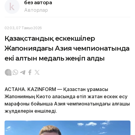
без автора
Авторлар
02:03, 07 Тамыз 2026
Қазақстандық ескекшілер
Жапониядағы Азия чемпионатында
екі алтын медаль жеңіп алды
АСТАНА. KAZINFORM — Қазақстан құрамасы
Жапонияның Киото қаласында өтіп жатқан ескек есу
марафоны бойынша Азия чемпионатындағы алғашқы
жүлделерін еншіледі.