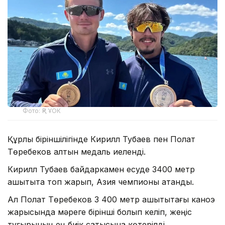
Фото: ҚР ҰОК
Құрлық біріншілігінде Кирилл Тубаев пен Полат
Төребеков алтын медаль иеленді.
Кирилл Тубаев байдаркамен есуде 3400 метр
қашықтықта топ жарып, Азия чемпионы атанды.
Ал Полат Төребеков 3 400 метр қашықтықтағы каноэ
жарысында мәреге бірінші болып келіп, жеңіс
тұғырының ең биік сатысына көтерілді.