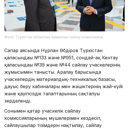
Фото: Түркістан облыстық аумақтық сайлау комиссиясы
Сапар аясында Нұрлан Әбдіров Түркістан
қаласындағы №133 және №951, сондай-ақ Кентау
қаласындағы №39 және №44 сайлау учаскелерінің
жұмысымен танысты. Аралау барысында
учаскелердің материалдық-техникалық базасы,
дауыс беру кабиналары мен жәшіктерінің жай-күйі
және қауіпсіздік талаптарының сақталуы
зерделенді.
Сонымен қатар учаскелік сайлау
комиссияларының мүшелерімен кездесіп,
сайлаушылар тізімдерін нақтылау, сайлау