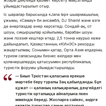
жоғары деңгейде қызмет көрсету мақсатында
ұйымдастырылып отыр.
Іс шаралар барысында «Jana lep» шығармашылық
ұжымы, «Самғау» би ансамблі, DJ Shamil және өзге
де өнерпаздар өнер көрсетеді. Сондай-ақ, от
шоуы, сиқыршылар қойылымы, барабан шоуы
және поэзия кештері өтеді. 2,5 тонна наурыз көже
дайындалып, Қазақстанның «КИнЭС» рекорды
жаңартылмақ. Сонымен қатар, Орта Азия елдерінің
туризм саласындағы бизнес өкілдері мен
қолөнершілердің қатысуымен республикалық
туристік форумы ұйымдастырылады.
— Биыл Түркістан қаласына ерекше
мәртебе беру туралы Заң қабылданды. Бұл
құжат — қаланың халықаралық деңгейдегі
туристік орталыққа айналуына үлкен
мүмкіндік береді. Жоспарға сәйкес, өңірге
келетін туристер санын арттырып,