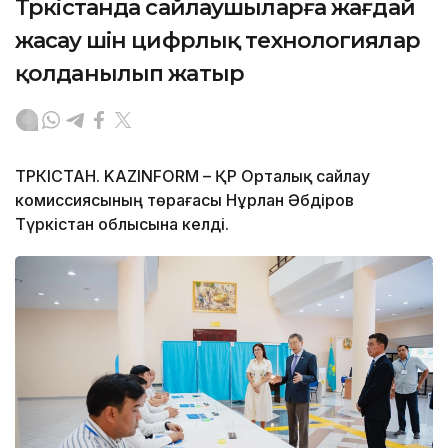
Түркістанда сайлаушыларға жағдай
жасау үшін цифрлық технологиялар
қолданылып жатыр
ТҮРКІСТАН. KAZINFORM – ҚР Орталық сайлау
комиссиясының төрағасы Нұрлан Әбдіров
Түркістан облысына келді.