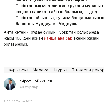
Түркістанның мәдени және рухани мұрасын
кеңінен насихаттайтын боламыз, — деді
Түркістан облыстық туризм басқармасының
басшысы Нұрдәулет Медеуов.
Айта кетейік, бұдан бұрын Түркістан облысында
жасы 100-ден асқан
қанша ана бар
екенін жазған
болатынбыз.
Наурызкөже
Мереке
Наурыз
Гиннестің рекорд
Қайрат Зайнишев
Авторлар
21:53, 08 Тамыз 2026