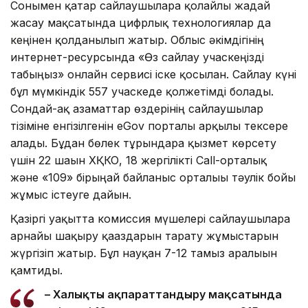
Сонымен қатар сайлаушыларға қолайлы жағдай
жасау мақсатында цифрлық технологиялар да
кеңінен қолданылып жатыр. Облыс әкімдігінің
интернет-ресурсында «Өз сайлау учаскеңізді
табыңыз» онлайн сервисі іске қосылған. Сайлау күні
бұл мүмкіндік 557 учаскеде қолжетімді болады.
Сондай-ақ азаматтар өздерінің сайлаушылар
тізіміне енгізілгенін eGov порталы арқылы тексере
алады. Бұдан бөлек тұрғындарға қызмет көрсету
үшін 22 шағын ХҚКО, 18 жергілікті Call-орталық
және «109» бірыңғай байланыс орталығы тәулік бойы
жұмыс істеуге дайын.
Қазіргі уақытта комиссия мүшелері сайлаушыларға
арнайы шақыру қағаздарын тарату жұмыстарын
жүргізіп жатыр. Бұл науқан 7-12 тамыз аралығын
қамтиды.
– Халықты ақпараттандыру мақсатында