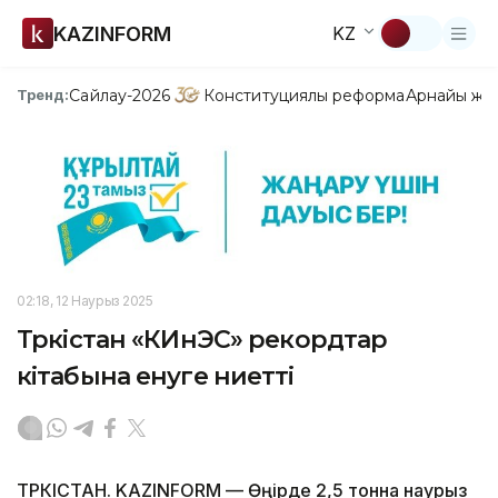
KAZINFORM
KZ
Сайлау-2026
Конституциялық реформа
Арнайы жо
Тренд:
02:18, 12 Наурыз 2025
Түркістан «КИнЭС» рекордтар
кітабына енуге ниетті
ТҮРКІСТАН. KAZINFORM — Өңірде 2,5 тонна наурыз