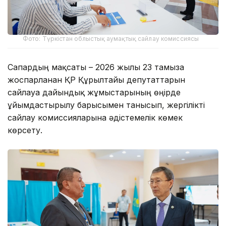
Фото: Түркістан облыстық аумақтық сайлау комиссиясы
Сапардың мақсаты – 2026 жылғы 23 тамызға
жоспарланған ҚР Құрылтайы депутаттарын
сайлауға дайындық жұмыстарының өңірде
ұйымдастырылу барысымен танысып, жергілікті
сайлау комиссияларына әдістемелік көмек
көрсету.