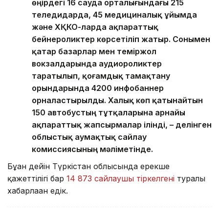
өңірдегі 16 сауда орталығындағы 215
теледидарда, 45 медициналық ұйымда
және ХҚКО-ларда ақпараттық
бейнероликтер көрсетіліп жатыр. Сонымен
қатар базарлар мен теміржол
вокзалдарында аудиороликтер
таратылып, қоғамдық тамақтану
орындарында 4200 инфобаннер
орналастырылды. Халық көп қатынайтын
150 автобустың тұтқаларына арнайы
ақпараттық жапсырмалар ілінді, – делінген
облыстық аумақтық сайлау
комиссиясының мәліметінде.
Бұған дейін Түркістан облысында ерекше
қажеттілігі бар
14 873 сайлаушы тіркелгені
туралы
хабарлаған едік.