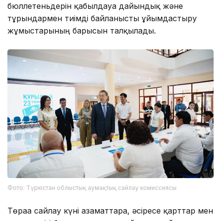
бюллетеньдерін қабылдауға дайындық және
тұрғындармен тиімді байланысты ұйымдастыру
жұмыстарының барысын талқылады.
Фото: Түркістан облыстық аумақтық сайлау комиссиясы
Төраға сайлау күні азаматтарға, әсіресе қарттар мен