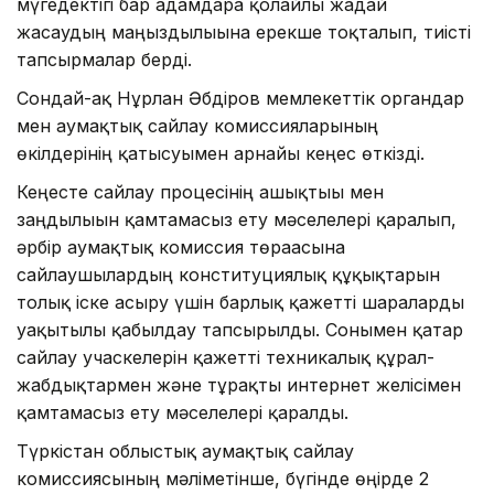
мүгедектігі бар адамдарға қолайлы жағдай
жасаудың маңыздылығына ерекше тоқталып, тиісті
тапсырмалар берді.
Сондай-ақ Нұрлан Әбдіров мемлекеттік органдар
мен аумақтық сайлау комиссияларының
өкілдерінің қатысуымен арнайы кеңес өткізді.
Кеңесте сайлау процесінің ашықтығы мен
заңдылығын қамтамасыз ету мәселелері қаралып,
әрбір аумақтық комиссия төрағасына
сайлаушылардың конституциялық құқықтарын
толық іске асыру үшін барлық қажетті шараларды
уақытылы қабылдау тапсырылды. Сонымен қатар
сайлау учаскелерін қажетті техникалық құрал-
жабдықтармен және тұрақты интернет желісімен
қамтамасыз ету мәселелері қаралды.
Түркістан облыстық аумақтық сайлау
комиссиясының мәліметінше, бүгінде өңірде 2