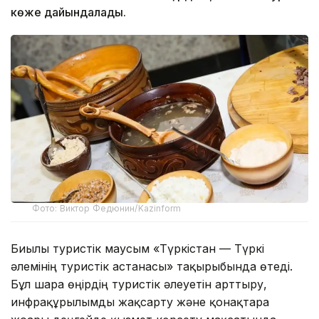
көже дайындалады.
Фото: Виктор Федюнин/Kazinform
Биылғы туристік маусым «Түркістан — Түркі
әлемінің туристік астанасы» тақырыбында өтеді.
Бұл шара өңірдің туристік әлеуетін арттыру,
инфрақұрылымды жақсарту және қонақтарға