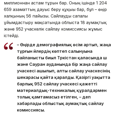
миллионнан астам тұрғын бар. Оның ішінде 1 204
659 азаматтың дауыс беру құқығы бар, бұл – өңір
халқының 56 пайызы. Сайлауды сапалы
ұйымдастыру мақсатында облыста 18 аумақтық
және 952 учаскелік сайлау комиссиясы жұмыс
істейді.
– Өңірде демографиялық өсім артып, жаңа
тұрғын үйлердің көптеп салынуына
байланысты биыл Түркістан қаласында үш
және Сауран ауданында бір жаңа сайлау
учаскесі ашылып, алты сайлау учаскесінің
шекарасы қайта қаралды. Қазіргі уақытта
барлық 952 сайлау учаскесі қажетті
материалдық-техникалық құралдармен
толық қамтамасыз етілген, – деп
хабарлады облыстық аумақтық сайлау
комиссиясы.