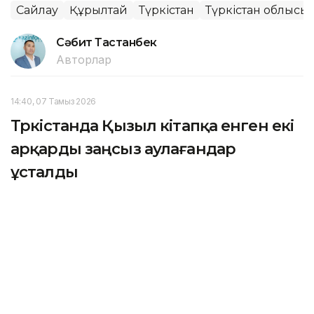
Сайлау
Құрылтай
Түркістан
Түркістан облысы
Сәбит Тастанбек
Авторлар
14:40, 07 Тамыз 2026
Түркістанда Қызыл кітапқа енген екі
арқарды заңсыз аулағандар
ұсталды
ТҮРКІСТАН. KAZINFORM — Түркістан облысындағы
Қаратау мемлекеттік табиғи қорығында Қызыл
кітапқа енген арқарларды заңсыз аулау дерегі
тіркелді. Қорық инспекторлары екі тұрғынды
ұстаған.