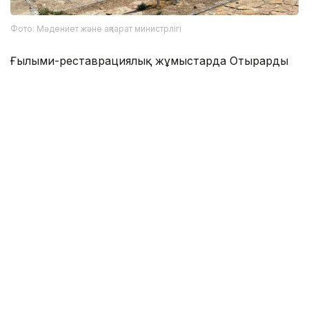
Фото: Мәдениет және ақпарат министрлігі
Ғылыми-реставрациялық жұмыстарда Отырардың
тарихи ерекшеліктері ескеріліп, археологиялық
ескерткіштің түпнұсқа келбетін сақтауға басымдық
беріліп отыр.
Отырар қалашығынан XIII-XVIII ғасырларға тиесілі
құнды жәдігерлер табылғанын
жазған едік.
Мәдениет
Бір ғимарат тарихы
Түркістан облыс
Эльмира Оралбаева
Авторлар
21:53, 08 Тамыз 2026