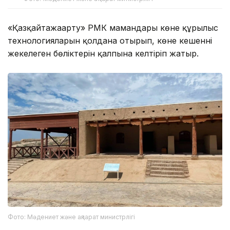
«Қазқайтажаңарту» РМК мамандары көне құрылыс
технологияларын қолдана отырып, көне кешеннің
жекелеген бөліктерін қалпына келтіріп жатыр.
Фото: Мәдениет және ақпарат министрлігі