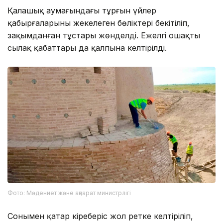
Қалашық аумағындағы тұрғын үйлер
қабырғаларының жекелеген бөліктері бекітіліп,
зақымданған тұстары жөнделді. Ежелгі ошақтың
сылақ қабаттары да қалпына келтірілді.
Фото: Мәдениет және ақпарат министрлігі
Сонымен қатар кіреберіс жол ретке келтіріліп,