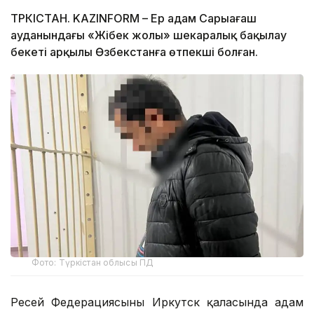
ТҮРКІСТАН. KAZINFORM – Ер адам Сарыағаш
ауданындағы «Жібек жолы» шекаралық бақылау
бекеті арқылы Өзбекстанға өтпекші болған.
Фото: Түркістан облысы ПД
Ресей Федерациясының Иркутск қаласында адам