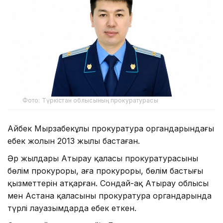
Фото: Түркістан облысының прокуратурасы
Айбек Мырзабекұлы прокуратура органдарындағы
еңбек жолын 2013 жылы бастаған.
Әр жылдары Атырау қаласы прокуратурасының
бөлім прокуроры, аға прокуроры, бөлім бастығы
қызметтерін атқарған. Сондай-ақ Атырау облысы
мен Астана қаласының прокуратура органдарында
түрлі лауазымдарда еңбек еткен.