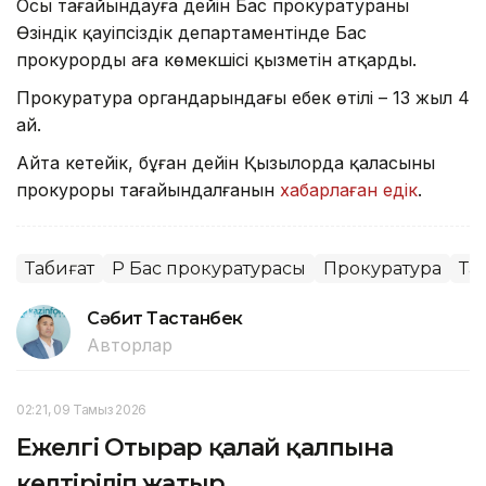
Осы тағайындауға дейін Бас прокуратураның
Өзіндік қауіпсіздік департаментінде Бас
прокурордың аға көмекшісі қызметін атқарды.
Прокуратура органдарындағы еңбек өтілі – 13 жыл 4
ай.
Айта кетейік, бұған дейін Қызылорда қаласының
прокуроры тағайындалғанын
хабарлаған едік
.
Табиғат
ҚР Бас прокуратурасы
Прокуратура
Та
Сәбит Тастанбек
Авторлар
02:21, 09 Тамыз 2026
Ежелгі Отырар қалай қалпына
келтіріліп жатыр