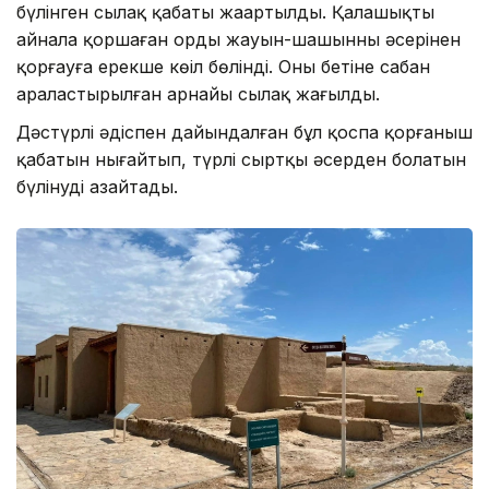
бүлінген сылақ қабаты жаңартылды. Қалашықты
айнала қоршаған орды жауын-шашынның әсерінен
қорғауға ерекше көңіл бөлінді. Оның бетіне сабан
араластырылған арнайы сылақ жағылды.
Дәстүрлі әдіспен дайындалған бұл қоспа қорғаныш
қабатын нығайтып, түрлі сыртқы әсерден болатын
бүлінуді азайтады.