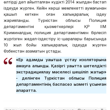
өлтірді деп айыпталған күдікті 2014 жылдан бастап
іздеуде жүрген. Кейін көрші мемлекеттің аумағынан
қашып кеткен оған халықаралық іздеу
жарияланды. Түркістан облысы Полиция
департаментінің қызметкерлері ҚР ІІМ
Криминалдық полиция департаментімен бірлесіп
жүргізген жедел-іздестіру іс-шаралары барысында
10 жыл бойы халықаралық іздеуде жүрген
Өзбекстан азаматын ұстады.
«Ер адамды уақытша ұстау изоляторына
қамауға алынды. Қазіргі уақытта шетелдікті
экстрадициялау мәселесі шешіліп жатыр»
- делінген Түркістан облысы Полиция
департаментінің баспасөз қызметі ұсынған
ақпаратта.