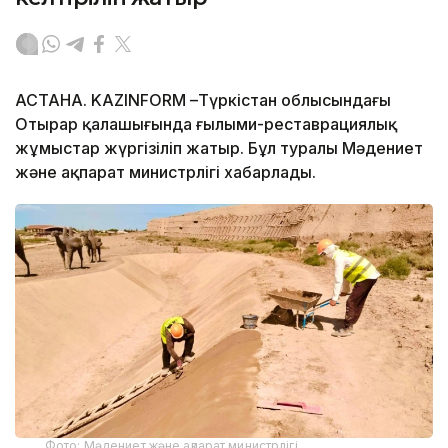
АСТАНА. KAZINFORM –Түркістан облысындағы
Отырар қалашығында ғылыми-реставрациялық
жұмыстар жүргізіліп жатыр. Бұл туралы Мәдениет
және ақпарат министрлігі хабарлады.
Фото: Мәдениет және ақпарат министрлігі