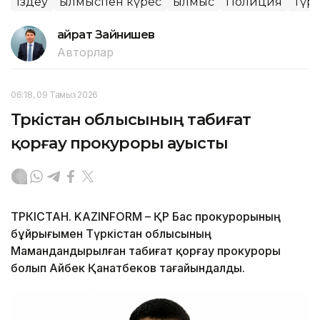
Іздеу
Қылмыспен күрес
Қылмыс
Полиция
Түрк
Қайрат Зайнишев
Авторлар
06:18, 09 Тамыз 2026
Түркістан облысының табиғат
қорғау прокуроры ауысты
ТҮРКІСТАН. KAZINFORM – ҚР Бас прокурорының
бұйрығымен Түркістан облысының
Мамандандырылған табиғат қорғау прокуроры
болып Айбек Қанатбеков тағайындалды.