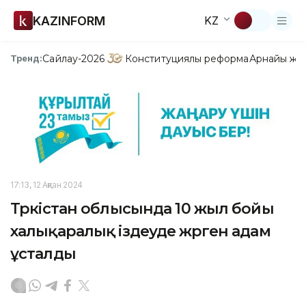
KAZINFORM
KZ
Сайлау-2026
Конституциялық реформа
Арнайы жо
Тренд:
17:13, 12 Ақпан 2024
Түркістан облысында 10 жыл бойы
халықаралық іздеуде жүрген адам
ұсталды