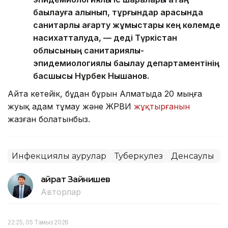
бақылауға алынып, тұрғындар арасында
санитарлық ағарту жұмыстары кең көлемде
насихатталуда, — деді Түркістан
облысының санитариялық-
эпидемиологиялық бақылау департаментінің
басшысы Нұрбек Нышанов.
Айта кетейік, бұдан бұрын Алматыда 20 мыңға
жуық адам тұмау және ЖРВИ
жұқтырғанын
жазған болатынбыз.
Инфекциялық аурулар
Туберкулез
Денсаулық
Т
Қайрат Зайнишев
Авторлар
22:25, 05 Тамыз 2026