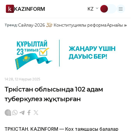
KAZINFORM
KZ
Сайлау-2026
Конституциялық реформа
Арнайы жо
Тренд:
14:28, 12 Наурыз 2025
Түркістан облысында 102 адам
туберкулез жұқтырған
ТҮРКІСТАН. KAZINFORM — Кох таяқшасы балалар