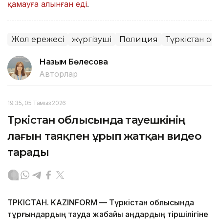
қамауға алынған еді
.
Жол ережесі
жүргізуші
Полиция
Түркістан о
Назым Бөлесова
Авторлар
19:35, 05 Тамыз 2026
Түркістан облысында тауешкінің
лағын таяқпен ұрып жатқан видео
тарады
ТҮРКІСТАН. KAZINFORM — Түркістан облысында
тұрғындардың тауда жабайы аңдардың тіршілігіне