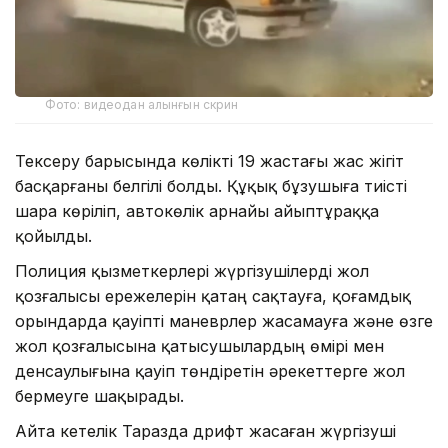
Фото: видеодан алынғын скрин
Тексеру барысында көлікті 19 жастағы жас жігіт
басқарғаны белгілі болды. Құқық бұзушыға тиісті
шара көріліп, автокөлік арнайы айыптұраққа
қойылды.
Полиция қызметкерлері жүргізушілерді жол
қозғалысы ережелерін қатаң сақтауға, қоғамдық
орындарда қауіпті маневрлер жасамауға және өзге
жол қозғалысына қатысушылардың өмірі мен
денсаулығына қауіп төндіретін әрекеттерге жол
бермеуге шақырады.
Айта кетелік Таразда дрифт жасаған жүргізуші