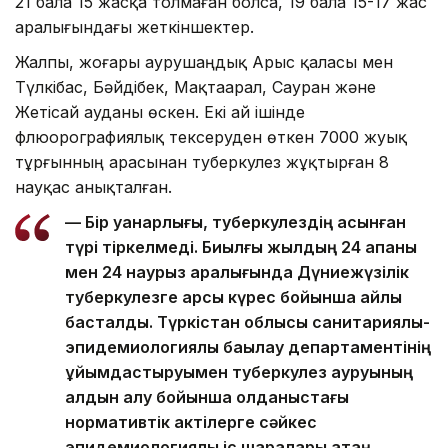
21 бала 15 жасқа толмаған болса, 19 бала 15-17 жас
аралығындағы жеткіншектер.
Жалпы, жоғары аурушаңдық Арыс қаласы мен
Түлкібас, Бәйдібек, Мақтаарал, Сауран және
Жетісай ауданы өскен. Екі ай ішінде
флюорографиялық тексеруден өткен 7000 жуық
тұрғынның арасынан туберкулез жұқтырған 8
науқас анықталған.
— Бір қуанарлығы, туберкулездің асқынған
түрі тіркелмеді. Биылғы жылдың 24 ақпаны
мен 24 наурыз аралығында Дүниежүзілік
туберкулезге қарсы күрес бойынша айлық
басталды. Түркістан облысы санитариялық-
эпидемиологиялық бақылау департаментінің
ұйымдастыруымен туберкулез ауруының
алдын алу бойынша қолданыстағы
нормативтік актілерге сәйкес
эпидемиологиялық іс шаралары қатаң