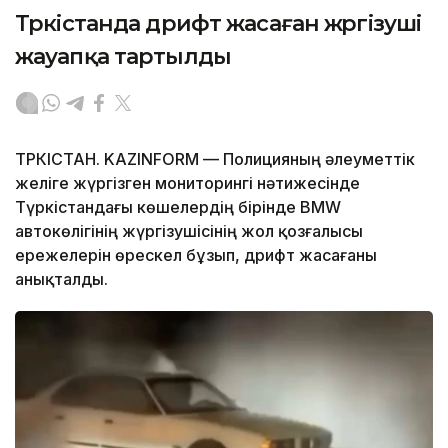
Түркістанда дрифт жасаған жүргізуші
жауапқа тартылды
ТҮРКІСТАН. KAZINFORM — Полицияның әлеуметтік
желіге жүргізген мониторингі нәтижесінде
Түркістандағы көшелердің бірінде BMW
автокөлігінің жүргізушісінің жол қозғалысы
ережелерін өрескел бұзып, дрифт жасағаны
анықталды.