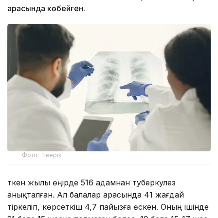
арасында көбейген.
Фото: freepik
Өткен жылы өңірде 516 адамнан туберкулез
анықталған. Ал балалар арасында 41 жағдай
тіркеліп, көрсеткіш 4,7 пайызға өскен. Оның ішінде