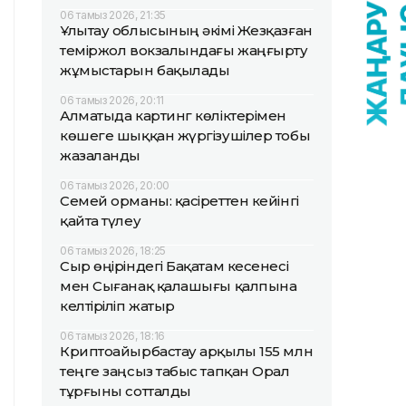
06 тамыз 2026, 21:35
Ұлытау облысының әкімі Жезқазған
теміржол вокзалындағы жаңғырту
жұмыстарын бақылады
06 тамыз 2026, 20:11
Алматыда картинг көліктерімен
көшеге шыққан жүргізушілер тобы
жазаланды
06 тамыз 2026, 20:00
Семей орманы: қасіреттен кейінгі
қайта түлеу
06 тамыз 2026, 18:25
Сыр өңіріндегі Бақатам кесенесі
мен Сығанақ қалашығы қалпына
келтіріліп жатыр
06 тамыз 2026, 18:16
Криптоайырбастау арқылы 155 млн
теңге заңсыз табыс тапқан Орал
тұрғыны сотталды