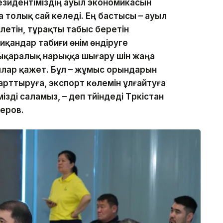
езидентіміздің ауыл экономикасын
 толық сай келеді. Ең бастысы – ауыл
летін, тұрақты табыс беретін
иқандар табиғи өнім өндіруге
ықаралық нарыққа шығару үшін жаңа
лар қажет. Бұл – жұмыс орындарын
рттыруға, экспорт көлемін ұлғайтуға
ізді саламыз, – деп түйіндеді Түркістан
еров.