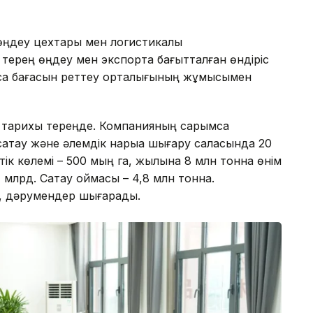
ңдеу цехтары мен логистикалық
ерең өңдеу мен экспортқа бағытталған өндіріс
сақ бағасын реттеу орталығының жұмысымен
ің тарихы тереңде. Компанияның сарымсақ
 сақтау және әлемдік нарыққа шығару саласында 20
тік көлемі – 500 мың га, жылына 8 млн тонна өнім
млрд. Сақтау қоймасы – 4,8 млн тонна.
к, дәрумендер шығарады.