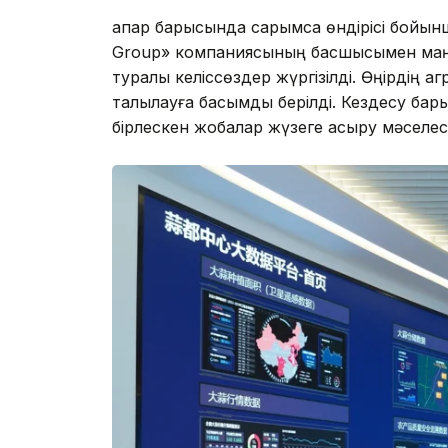
апар барысында сарымсақ өндірісі бойы
Group» компаниясының басшысымен маңыз
туралы келіссөздер жүргізілді. Өңірдің 
талқылауға басымдық берілді. Кездесу ба
бірлескен жобалар жүзеге асыру мәселесі