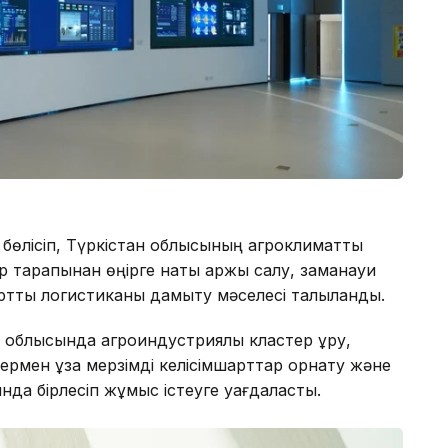
 бөлісіп, Түркістан облысының агроклиматтық
тарапынан өңірге нақты қаржы салу, заманауи
рттық логистиканы дамыту мәселесі талқыланды.
 облысында агроиндустриялық кластер құру,
ермен ұзақ мерзімді келісімшарттар орнату және
нда бірлесіп жұмыс істеуге уағдаласты.