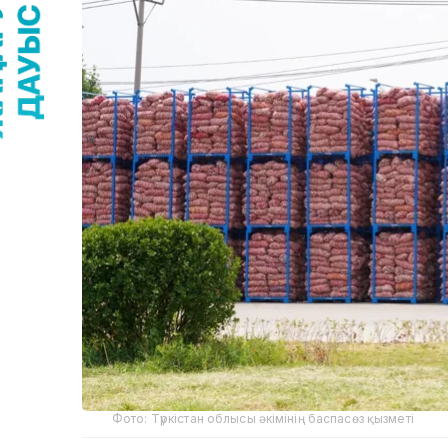
Фото: Түркістан облысы әкімінің баспасөз қызметі