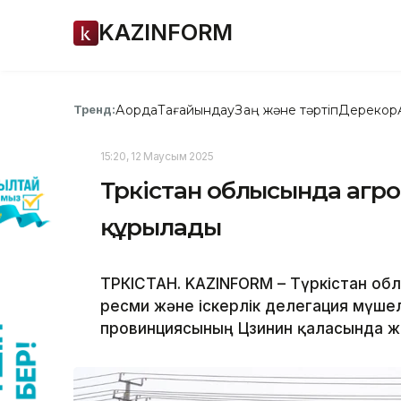
KAZINFORM
Ақорда
Тағайындау
Заң және тәртіп
Дерекқор
Тренд:
15:20, 12 Маусым 2025
Түркістан облысында агр
құрылады
ТҮРКІСТАН. KAZINFORM – Түркістан об
ресми және іскерлік делегация мүше
провинциясының Цзинин қаласында 