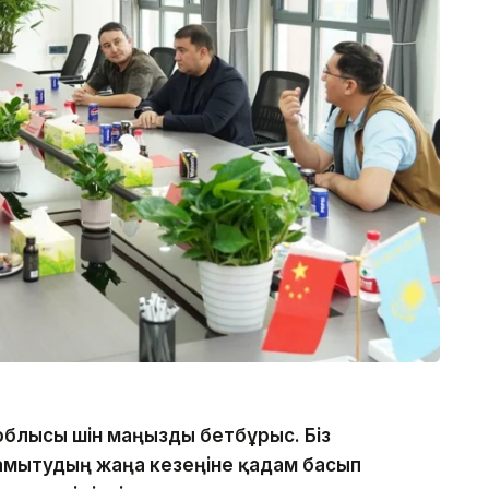
ан облысы үшін маңызды бетбұрыс. Біз
мытудың жаңа кезеңіне қадам басып