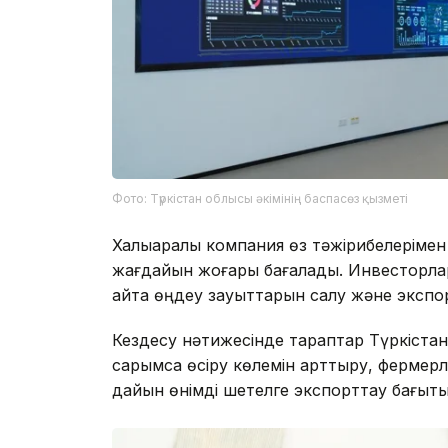
Фото: Түркістан облысы әкімінің баспасөз қызметі
Халықаралық компания өз тәжірибелерімен
жағдайын жоғары бағалады. Инвесторлар 
қайта өңдеу зауыттарын салу және экспо
Кездесу нәтижесінде тараптар Түркістан
сарымсақ өсіру көлемін арттыру, фермерл
дайын өнімді шетелге экспорттау бағыты