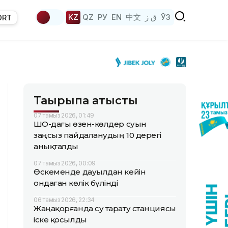
KZ
QZ
РУ
EN
中文
ق ز
ЎЗ
ORT
Тақырыпқа қатысты
07 тамыз 2026, 01:49
ШҚО-дағы өзен-көлдер суын
заңсыз пайдаланудың 10 дерегі
анықталды
07 тамыз 2026, 00:09
Өскеменде дауылдан кейін
ондаған көлік бүлінді
06 тамыз 2026, 22:34
Жаңақорғанда су тарату станциясы
іске қосылды