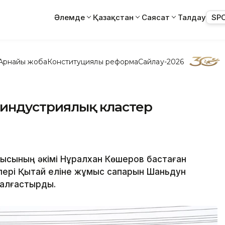
Әлемде
Қазақстан
Саясат
Талдау
SP
Арнайы жоба
Конституциялық реформа
Сайлау-2026
оиндустриялық кластер
лысының әкімі Нұралхан Көшеров бастаған
лері Қытай еліне жұмыс сапарын Шаньдун
жалғастырды.