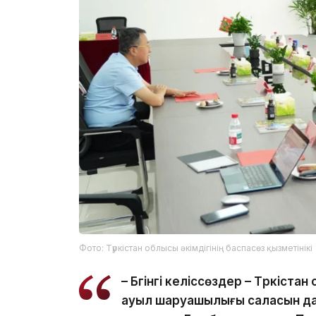
Фото: Түркістан облысы әкімдігінің баспасөз қызметінікі
– Бүгінгі келіссөздер – Түркіст
ауыл шаруашылығы саласын да