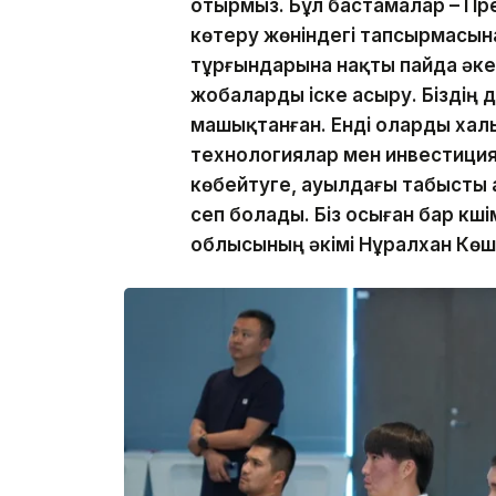
отырмыз. Бұл бастамалар – Пр
көтеру жөніндегі тапсырмасына
тұрғындарына нақты пайда әке
жобаларды іске асыру. Біздің д
машықтанған. Енді оларды хал
технологиялар мен инвестиция
көбейтуге, ауылдағы табысты а
сеп болады. Біз осыған бар күшім
облысының әкімі Нұралхан Көш