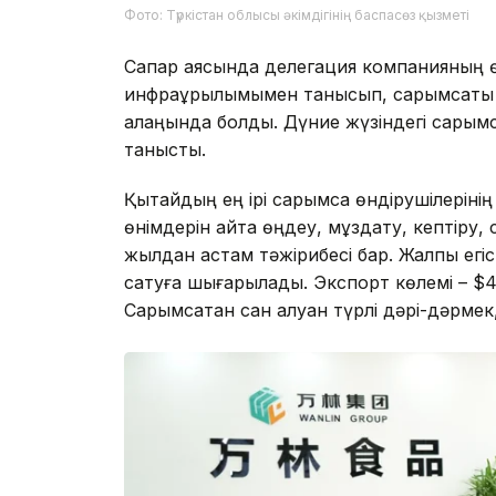
Фото: Түркістан облысы әкімдігінің баспасөз қызметі
Сапар аясында делегация компанияның ө
инфрақұрылымымен танысып, сарымсақты т
алаңында болды. Дүние жүзіндегі сарым
танысты.
Қытайдың ең ірі сарымсақ өндірушілерін
өнімдерін қайта өңдеу, мұздату, кептіру,
жылдан астам тәжірибесі бар. Жалпы егіс
сатуға шығарылады. Экспорт көлемі – $4 
Сарымсақтан сан алуан түрлі дәрі-дәрме