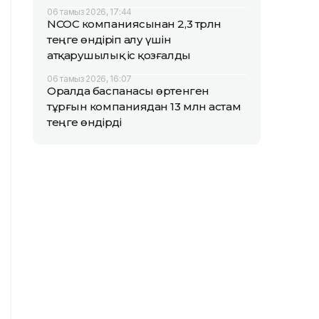
06 тамыз 2026, 17:44
NCOC компаниясынан 2,3 трлн
теңге өндіріп алу үшін
атқарушылық іс қозғалды
06 тамыз 2026, 16:07
Оралда баспанасы өртенген
тұрғын компаниядан 13 млн астам
теңге өндірді