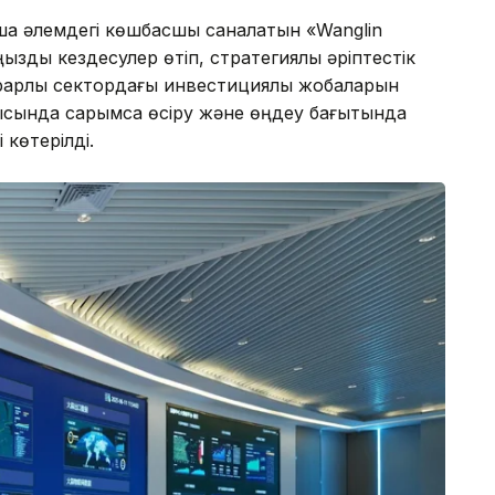
нша әлемдегі көшбасшы саналатын «Wanglin
ды кездесулер өтіп, стратегиялық әріптестік
аграрлық сектордағы инвестициялық жобаларын
рысында сарымсақ өсіру және өңдеу бағытында
 көтерілді.