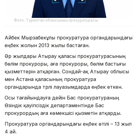
Фото: Түркістан облысының прокуратурасы
Айбек Мырзабекұлы прокуратура органдарындағы
еңбек жолын 2013 жылы бастаған.
Әр жылдары Атырау қаласы прокуратурасының
бөлім прокуроры, аға прокуроры, бөлім бастығы
қызметтерін атқарған. Сондай-ақ Атырау облысы
мен Астана қаласының прокуратура
органдарында түрлі лауазымдарда еңбек еткен.
Осы тағайындауға дейін Бас прокуратураның
Өзіндік қауіпсіздік департаментінде Бас
прокурордың аға көмекшісі қызметін атқарды.
Прокуратура органдарындағы еңбек өтілі – 13 жыл
4 ай.