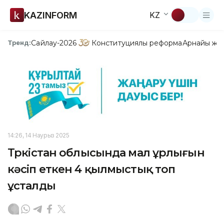
KAZINFORM
KZ
Сайлау-2026
Конституциялық реформа
Арнайы жо
Тренд:
14:26, 14 Наурыз 2025
Түркістан облысында мал ұрлығын
кәсіп еткен 4 қылмыстық топ
ұсталды