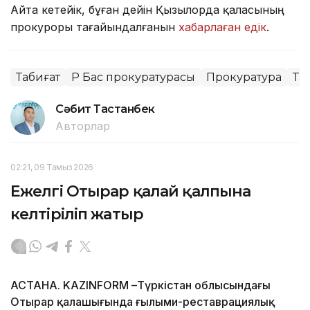
Айта кетейік, бұған дейін Қызылорда қаласының
прокуроры тағайындалғанын
хабарлаған едік
.
Табиғат
ҚР Бас прокуратурасы
Прокуратура
Та
Сәбит Тастанбек
Авторлар
02:21, 09 Тамыз 2026
Ежелгі Отырар қалай қалпына
келтіріліп жатыр
АСТАНА. KAZINFORM –Түркістан облысындағы
Отырар қалашығында ғылыми-реставрациялық