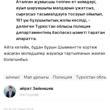
Аталған жұмысшы топпен ет өнімдері,
ауыл шаруашылық малдарын құжатсыз,
сырғасыз тасымалдауға тосқауыл қойылып,
161 құқық бұзушылықтың жолы кесілді, -
делінген Түркістан облысы полиция
департаментінің баспасөз қызметі таратқан
ақпаратта.
Айта кетейік, бұдан бұрын Шымкентте кортеж
жасаған мопедшілер жауапқа тартылғанын жазған
болатынбыз.
Қылмыс
Мал ұрлығы
Полиция
Түркістан облы
Қайрат Зайнишев
Авторлар
06:18, 09 Тамыз 2026