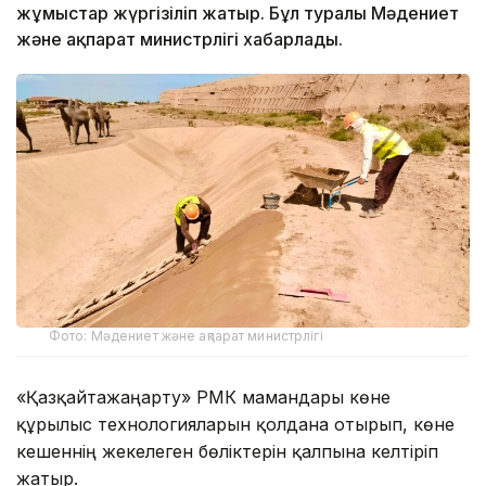
жұмыстар жүргізіліп жатыр. Бұл туралы Мәдениет
және ақпарат министрлігі хабарлады.
Фото: Мәдениет және ақпарат министрлігі
«Қазқайтажаңарту» РМК мамандары көне
құрылыс технологияларын қолдана отырып, көне
кешеннің жекелеген бөліктерін қалпына келтіріп
жатыр.