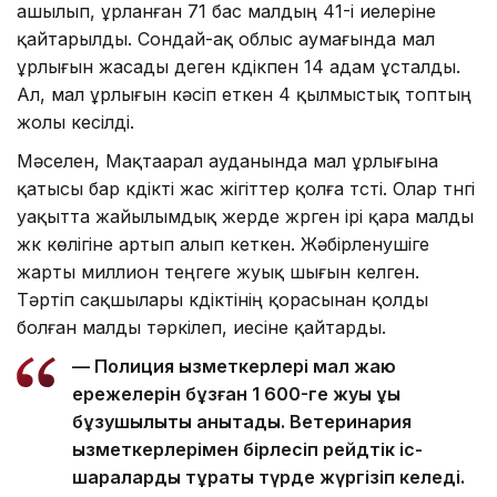
ашылып, ұрланған 71 бас малдың 41-і иелеріне
қайтарылды. Сондай-ақ облыс аумағында мал
ұрлығын жасады деген күдікпен 14 адам ұсталды.
Ал, мал ұрлығын кәсіп еткен 4 қылмыстық топтың
жолы кесілді.
Мәселен, Мақтаарал ауданында мал ұрлығына
қатысы бар күдікті жас жігіттер қолға түсті. Олар түнгі
уақытта жайылымдық жерде жүрген ірі қара малды
жүк көлігіне артып алып кеткен. Жәбірленушіге
жарты миллион теңгеге жуық шығын келген.
Тәртіп сақшылары күдіктінің қорасынан қолды
болған малды тәркілеп, иесіне қайтарды.
— Полиция қызметкерлері мал жаю
ережелерін бұзған 1 600-ге жуық құқық
бұзушылықты анықтады. Ветеринария
қызметкерлерімен бірлесіп рейдтік іс-
шараларды тұрақты түрде жүргізіп келеді.