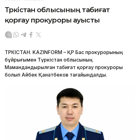
Түркістан облысының табиғат
қорғау прокуроры ауысты
ТҮРКІСТАН. KAZINFORM – ҚР Бас прокурорының
бұйрығымен Түркістан облысының
Мамандандырылған табиғат қорғау прокуроры
болып Айбек Қанатбеков тағайындалды.