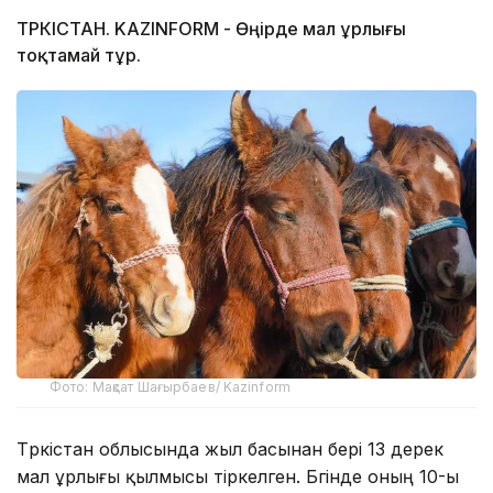
ТҮРКІСТАН. KAZINFORM - Өңірде мал ұрлығы
тоқтамай тұр.
Фото: Мақсат Шағырбаев/ Kazinform
Түркістан облысында жыл басынан бері 13 дерек
мал ұрлығы қылмысы тіркелген. Бүгінде оның 10-ы