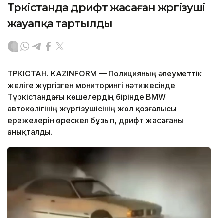
Түркістанда дрифт жасаған жүргізуші
жауапқа тартылды
ТҮРКІСТАН. KAZINFORM — Полицияның әлеуметтік
желіге жүргізген мониторингі нәтижесінде
Түркістандағы көшелердің бірінде BMW
автокөлігінің жүргізушісінің жол қозғалысы
ережелерін өрескел бұзып, дрифт жасағаны
анықталды.