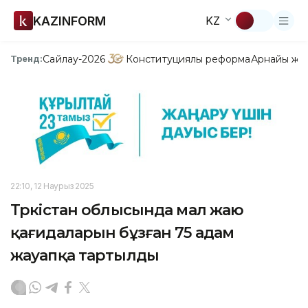
KAZINFORM
KZ
Сайлау-2026
Конституциялық реформа
Арнайы жо
Тренд:
22:10, 12 Наурыз 2025
Түркістан облысында мал жаю
қағидаларын бұзған 75 адам
жауапқа тартылды