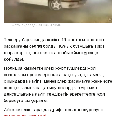
Фото: видеодан алынғын скрин
Тексеру барысында көлікті 19 жастағы жас жігіт
басқарғаны белгілі болды. Құқық бұзушыға тиісті
шара көріліп, автокөлік арнайы айыптұраққа
қойылды.
Полиция қызметкерлері жүргізушілерді жол
қозғалысы ережелерін қатаң сақтауға, қоғамдық
орындарда қауіпті маневрлер жасамауға және өзге
жол қозғалысына қатысушылардың өмірі мен
денсаулығына қауіп төндіретін әрекеттерге жол
бермеуге шақырады.
Айта кетелік Таразда дрифт жасаған жүргізуші
қамауға алынған еді
.