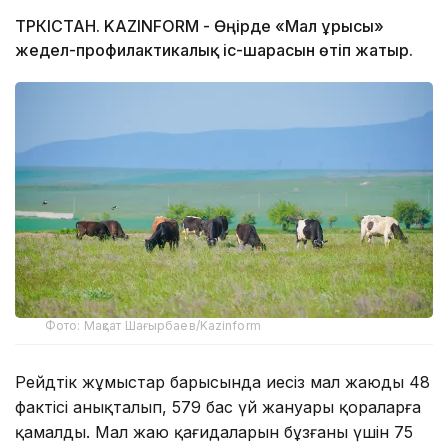
ТҮРКІСТАН. KAZINFORM - Өңірде «Мал ұрысы»
жедел-профилактикалық іс-шарасын өтіп жатыр.
Фото: Мақсат Шағырбаев/Kazinform
Рейдтік жұмыстар барысында иесіз мал жаюдың 48
фактісі анықталып, 579 бас үй жануары қораларға
қамалды. Мал жаю қағидаларын бұзғаны үшін 75