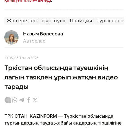
Жол ережесі
жүргізуші
Полиция
Түркістан о
Назым Бөлесова
Авторлар
19:35, 05 Тамыз 2026
Түркістан облысында тауешкінің
лағын таяқпен ұрып жатқан видео
тарады
ТҮРКІСТАН. KAZINFORM — Түркістан облысында
тұрғындардың тауда жабайы аңдардың тіршілігіне