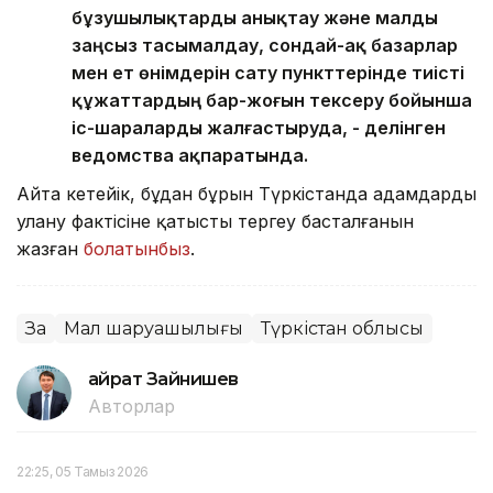
бұзушылықтарды анықтау және малды
заңсыз тасымалдау, сондай-ақ базарлар
мен ет өнімдерін сату пункттерінде тиісті
құжаттардың бар-жоғын тексеру бойынша
іс-шараларды жалғастыруда, - делінген
ведомства ақпаратында.
Айта кетейік, бұдан бұрын Түркістанда адамдардың
улану фактісіне қатысты тергеу басталғанын
жазған
болатынбыз
.
Заң
Мал шаруашылығы
Түркістан облысы
Қайрат Зайнишев
Авторлар
22:25, 05 Тамыз 2026