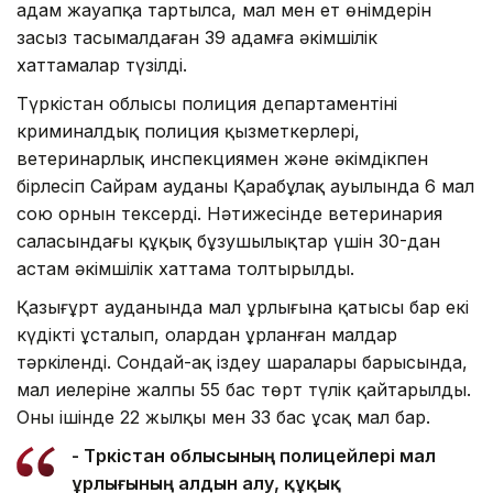
адам жауапқа тартылса, мал мен ет өнімдерін
заңсыз тасымалдаған 39 адамға әкімшілік
хаттамалар түзілді.
Түркістан облысы полиция департаментінің
криминалдық полиция қызметкерлері,
ветеринарлық инспекциямен және әкімдікпен
бірлесіп Сайрам ауданы Қарабұлақ ауылында 6 мал
сою орнын тексерді. Нәтижесінде ветеринария
саласындағы құқық бұзушылықтар үшін 30-дан
астам әкімшілік хаттама толтырылды.
Қазығұрт ауданында мал ұрлығына қатысы бар екі
күдікті ұсталып, олардан ұрланған малдар
тәркіленді. Сондай-ақ іздеу шаралары барысында,
мал иелеріне жалпы 55 бас төрт түлік қайтарылды.
Оның ішінде 22 жылқы мен 33 бас ұсақ мал бар.
- Түркістан облысының полицейлері мал
ұрлығының алдын алу, құқық