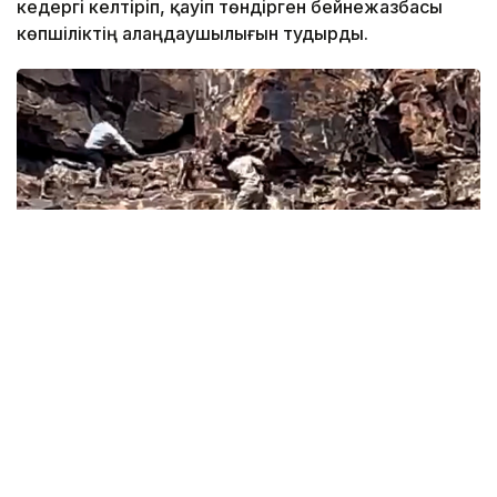
кедергі келтіріп, қауіп төндірген бейнежазбасы
көпшіліктің алаңдаушылығын тудырды.
Фото: видеодан алынғын скрин
Әлеуметтік желіде жарияланған бейнежазбада екі
адамның тау бөктерінде жабайы жануарды үркітіп,
таяқпен ұрған сәті
көрінеді
.
Оқиғаның Созақ ауданына қарасты Қозмолдақ