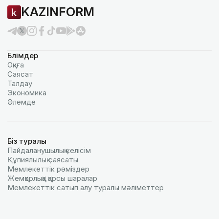
KAZINFORM
Бөлімдер
Оқиға
Саясат
Талдау
Экономика
Әлемде
Біз туралы
Пайдаланушылық келiciм
Құпиялылық саясаты
Мемлекеттік рәміздер
Жемқорлыққа қарсы шаралар
Мемлекеттік сатып алу туралы мәлiметтер