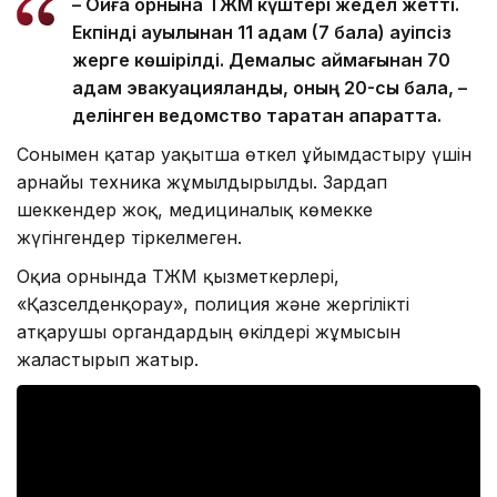
– Оқиға орнына ТЖМ күштері жедел жетті.
Екпінді ауылынан 11 адам (7 бала) қауіпсіз
жерге көшірілді. Демалыс аймағынан 70
адам эвакуацияланды, оның 20-сы бала, –
делінген ведомство таратқан ақпаратта.
Сонымен қатар уақытша өткел ұйымдастыру үшін
арнайы техника жұмылдырылды. Зардап
шеккендер жоқ, медициналық көмекке
жүгінгендер тіркелмеген.
Оқиға орнында ТЖМ қызметкерлері,
«Қазселденқорғау», полиция және жергілікті
атқарушы органдардың өкілдері жұмысын
жалғастырып жатыр.