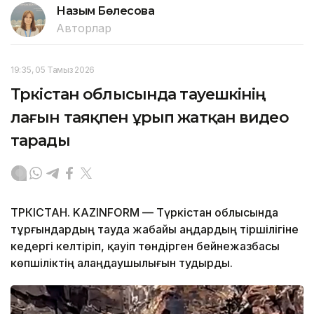
Назым Бөлесова
Авторлар
19:35, 05 Тамыз 2026
Түркістан облысында тауешкінің
лағын таяқпен ұрып жатқан видео
тарады
ТҮРКІСТАН. KAZINFORM — Түркістан облысында
тұрғындардың тауда жабайы аңдардың тіршілігіне
кедергі келтіріп, қауіп төндірген бейнежазбасы
көпшіліктің алаңдаушылығын тудырды.