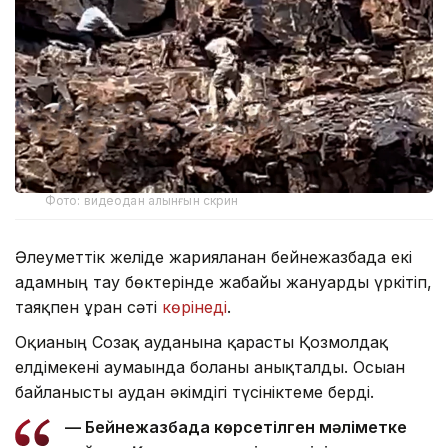
Фото: видеодан алынғын скрин
Әлеуметтік желіде жарияланған бейнежазбада екі
адамның тау бөктерінде жабайы жануарды үркітіп,
таяқпен ұрған сәті
көрінеді
.
Оқиғаның Созақ ауданына қарасты Қозмолдақ
елдімекені аумағында болғаны анықталды. Осыған
байланысты аудан әкімдігі түсініктеме берді.
— Бейнежазбада көрсетілген мәліметке