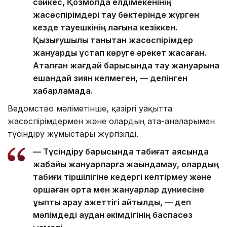
сәйкес, Қозмолдақ елдімекенінің
жасөспірімдері тау бөктерінде жүрген
кезде тауешкінің лағына кезіккен.
Қызығушылық танытқан жасөспірімдер
жануарды ұстап көруге әрекет жасаған.
Аталған жағдай барысында тау жануарына
ешқандай зиян келмеген, — делінген
хабарламада.
Ведомство мәліметінше, қазіргі уақытта
жасөспірімдермен және олардың ата-аналарымен
түсіндіру жұмыстары жүргізілді.
— Түсіндіру барысында табиғат аясында
жабайы жануарларға жақындамау, олардың
табиғи тіршілігіне кедергі келтірмеу және
қоршаған орта мен жануарлар дүниесіне
ұқыпты қарау қажеттігі айтылды, — деп
мәлімдеді аудан әкімдігінің баспасөз