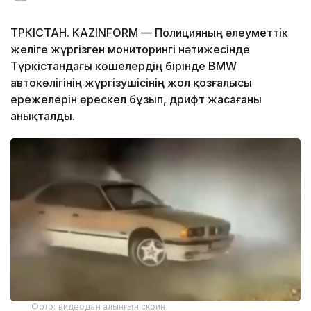
ТҮРКІСТАН. KAZINFORM — Полицияның әлеуметтік
желіге жүргізген мониторингі нәтижесінде
Түркістандағы көшелердің бірінде BMW
автокөлігінің жүргізушісінің жол қозғалысы
ережелерін өрескел бұзып, дрифт жасағаны
анықталды.
Фото: видеодан алынғын скрин