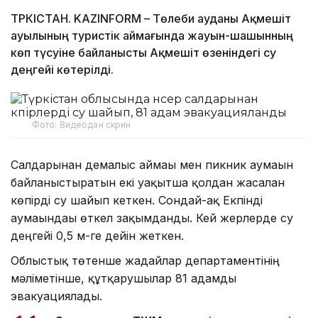
ТҮРКІСТАН. KAZINFORM – Төлеби ауданы Ақмешіт
ауылының туристік аймағында жауын-шашынның
көп түсуіне байланысты Ақмешіт өзеніндегі су
деңгейі көтерілді.
Фото: Видеодан скрин
Салдарынан демалыс аймағы мен пикник аумағын
байланыстыратын екі уақытша қолдан жасалған
көпірді су шайып кеткен. Сондай-ақ Екпінді
аумағындағы өткел зақымданды. Кей жерлерде су
деңгейі 0,5 м-ге дейін жеткен.
Облыстық төтенше жағдайлар департаментінің
мәліметінше, құтқарушылар 81 адамды
эвакуациялады.