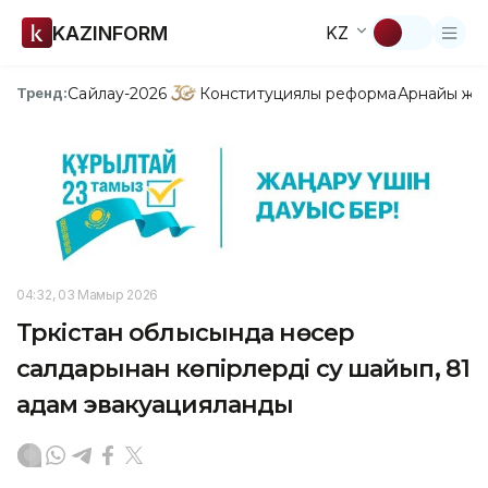
KAZINFORM
KZ
Сайлау-2026
Конституциялық реформа
Арнайы жо
Тренд:
04:32, 03 Мамыр 2026
Түркістан облысында нөсер
салдарынан көпірлерді су шайып, 81
адам эвакуацияланды