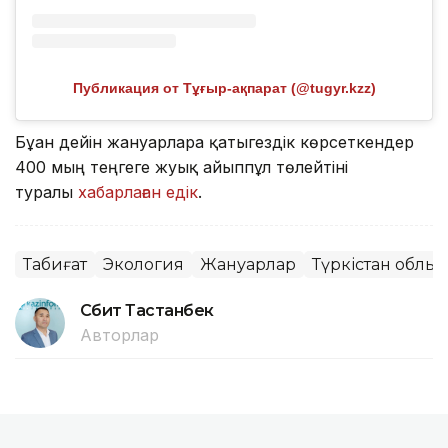
Публикация от Тұғыр-ақпарат (@tugyr.kzz)
Бұған дейін жануарларға қатыгездік көрсеткендер
400 мың теңгеге жуық айыппұл төлейтіні
туралы
хабарлаған едік
.
Табиғат
Экология
Жануарлар
Түркістан облы
Сәбит Тастанбек
Авторлар