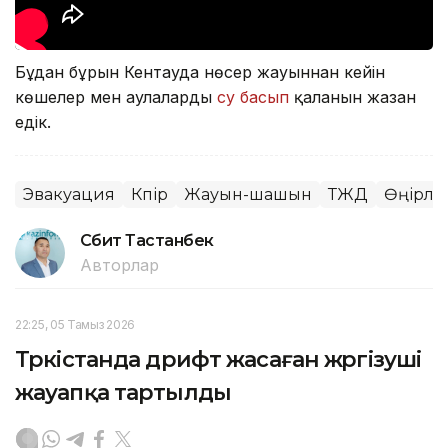
Бұдан бұрын Кентауда нөсер жауыннан кейін
көшелер мен аулаларды
су басып
қалғанын жазған
едік.
Эвакуация
Көпір
Жауын-шашын
ТЖД
Өңірлер
Сәбит Тастанбек
Авторлар
22:25, 05 Тамыз 2026
Түркістанда дрифт жасаған жүргізуші
жауапқа тартылды