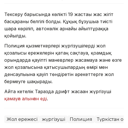
Тексеру барысында көлікті 19 жастағы жас жігіт
басқарғаны белгілі болды. Құқық бұзушыға тиісті
шара көріліп, автокөлік арнайы айыптұраққа
қойылды.
Полиция қызметкерлері жүргізушілерді жол
қозғалысы ережелерін қатаң сақтауға, қоғамдық
орындарда қауіпті маневрлер жасамауға және өзге
жол қозғалысына қатысушылардың өмірі мен
денсаулығына қауіп төндіретін әрекеттерге жол
бермеуге шақырады.
Айта кетелік Таразда дрифт жасаған жүргізуші
қамауға алынған еді
.
Жол ережесі
жүргізуші
Полиция
Түркістан о