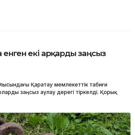
а енген екі арқарды заңсыз
блысындағы Қаратау мемлекеттік табиғи
ларды заңсыз аулау дерегі тіркелді. Қорық
.