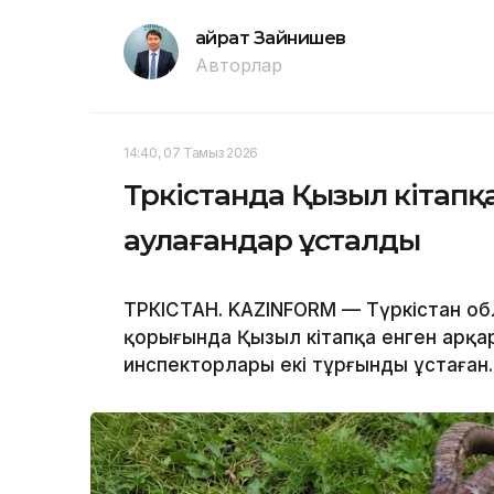
Қайрат Зайнишев
Авторлар
14:40, 07 Тамыз 2026
Түркістанда Қызыл кітапқ
аулағандар ұсталды
ТҮРКІСТАН. KAZINFORM — Түркістан о
қорығында Қызыл кітапқа енген арқар
инспекторлары екі тұрғынды ұстаған