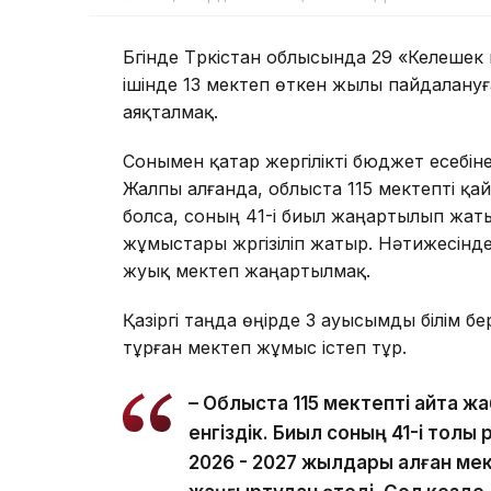
Бүгінде Түркістан облысында 29 «Келешек
ішінде 13 мектеп өткен жылы пайдалануғ
аяқталмақ.
Сонымен қатар жергілікті бюджет есебін
Жалпы алғанда, облыста 115 мектепті қ
болса, соның 41-і биыл жаңартылып жат
жұмыстары жүргізіліп жатыр. Нәтижесінд
жуық мектеп жаңартылмақ.
Қазіргі таңда өңірде 3 ауысымды білім б
тұрған мектеп жұмыс істеп тұр.
– Облыста 115 мектепті қайта жа
енгіздік. Биыл соның 41-і толық
2026 - 2027 жылдары қалған м