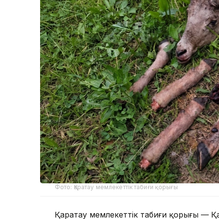
Фото: Қаратау мемлекеттік табиғи қорығы
Қаратау мемлекеттік табиғи қорығы — Қ