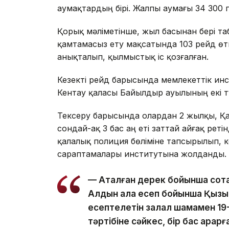
аумақтардың бірі. Жалпы аумағы 34 300
Қорық мәліметінше, жыл басынан бері т
қамтамасыз ету мақсатында 103 рейд өткі
анықталып, қылмыстық іс қозғалған.
Кезекті рейд барысында мемлекеттік ин
Кентау қаласы Байылдыр ауылының екі т
Тексеру барысында олардан 2 жылқы, Қар
сондай-ақ 3 бас аң еті заттай айғақ реті
қалалық полиция бөліміне тапсырылып, 
сараптамалары институтына жолданды.
— Аталған дерек бойынша сотқа
Алдын ала есеп бойынша Қызыл кі
есептелетін залал шамамен 19
тәртібіне сәйкес, бір бас арқар