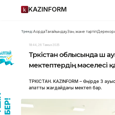
KAZINFORM
Ақорда
Тағайындау
Заң және тәртіп
Дерекқор
Тренд:
18:44, 26 Тамыз 2025
Түркістан облысында үш 
мектептердің мәселесі 
ТҮРКІСТАН. KAZINFORM – Өңірде 3 ауыс
апатты жағдайдағы мектеп бар.