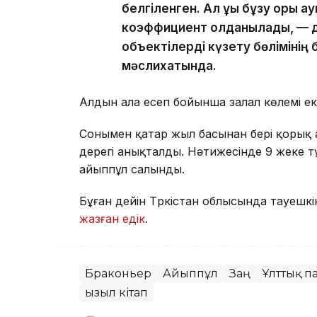
белгіленген. Ал құқық бұзу қорық
коэффициент қолданылады, — д
объектілерді күзету бөлімінің
мәслихатында.
Алдын ала есеп бойынша залал көлемі екі
Сонымен қатар жыл басынан бері қорық ау
дерегі анықталды. Нәтижесінде 9 жеке тұ
айыппұл салынды.
Бұған дейін Түркістан облысында тауешк
жазған едік
.
Браконьер
Айыппұл
Заң
Ұлттық п
Қызыл кітап