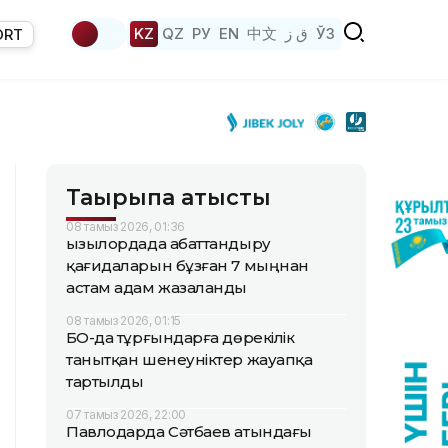
KZ
QZ
РУ
EN
中文
ق ز
ЎЗ
ORT
Тақырыпқа қатысты
08 тамыз 2026, 01:36
Қызылордада абаттандыру
қағидаларын бұзған 7 мыңнан
астам адам жазаланды
08 тамыз 2026, 01:15
БҚО-да тұрғындарға дөрекілік
танытқан шенеуніктер жауапқа
тартылды
07 тамыз 2026, 22:00
Павлодарда Сәтбаев атындағы