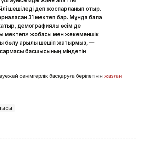
, үш ауысымды және апатты
йлі шешіледі деп жоспарланып отыр.
рналасқан 31 мектеп бар. Мұнда бала
жатыр, демографиялық өсім де
лы мектеп» жобасы мен жекеменшік
ы бөлу арқылы шешіп жатырмыз, —
асқармасы басшысының міндетін
әуежай сенімгерлік басқаруға берілетінін
жазған
блысы