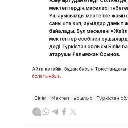
жаңғыртудан өтеді. Сол кезде
мектептердің мәселесі түбеге
Үш ауысымды мектепке жақын о
саны өте көп, ауылдар дамып 
байқалады. Бұл мәселені «Жай
мектептер есебінен оқушылард
деді Түркістан облысы Білім б
атқарушы Ғалымжан Орынов.
Айта кетейік, бұдан бұрын Түркістандағы 
болатынбыз.
Білім
Мектеп
Құрылыс
Түркістан о