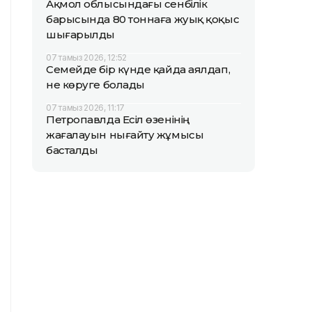
Ақмол облысындағы сенбілік
барысында 80 тоннаға жуық қоқыс
шығарылды
07 тамыз 2026, 12:52
Семейде бір күнде қайда аялдап,
не көруге болады
07 тамыз 2026, 11:17
Петропавлда Есіл өзенінің
жағалауын нығайту жұмысы
басталды