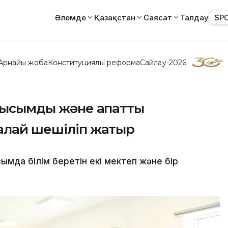
Әлемде
Қазақстан
Саясат
Талдау
SP
Арнайы жоба
Конституциялық реформа
Сайлау-2026
ауысымды және апатты
қалай шешіліп жатыр
ымда білім беретін екі мектеп және бір