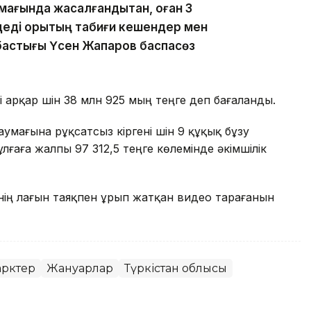
 аумағында жасалғандықтан, оған 3
еді қорықтың табиғи кешендер мен
 бастығы Үсен Жапаров баспасөз
 арқар үшін 38 млн 925 мың теңге деп бағаланды.
мағына рұқсатсыз кіргені үшін 9 құқық бұзу
лғаға жалпы 97 312,5 теңге көлемінде әкімшілік
інің лағын таяқпен ұрып жатқан видео тарағанын
арктер
Жануарлар
Түркістан облысы