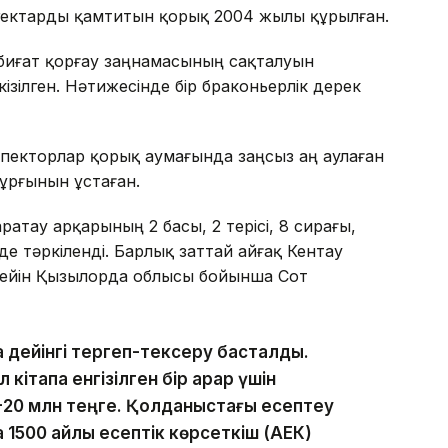
 гектарды қамтитын қорық 2004 жылы құрылған.
абиғат қорғау заңнамасының сақталуын
зілген. Нәтижесінде бір браконьерлік дерек
спекторлар қорық аумағында заңсыз аң аулаған
ұрғынын ұстаған.
атау арқарының 2 басы, 2 терісі, 8 сирағы,
нде тәркіленді. Барлық заттай айғақ Кентау
кейін Қызылорда облысы бойынша Сот
 дейінгі тергеп-тексеру басталды.
тапқа енгізілген бір арқар үшін
-20 млн теңге. Қолданыстағы есептеу
ға 1500 айлық есептік көрсеткіш (АЕК)