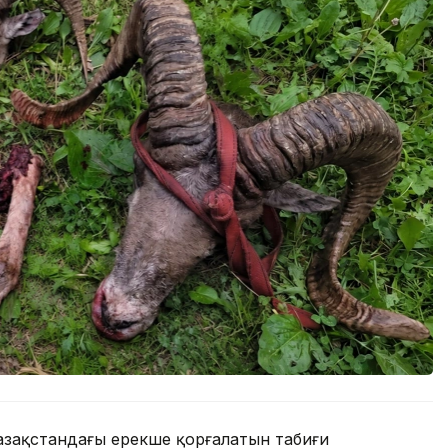
азақстандағы ерекше қорғалатын табиғи