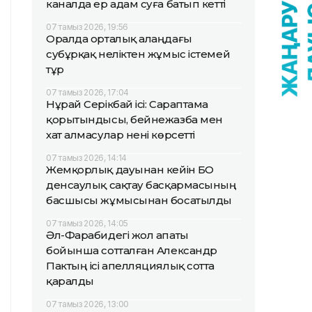
каналда ер адам суға батып кетті
07 тамыз 2026, 19:56
Оралда орталық алаңдағы
субұрқақ неліктен жұмыс істемей
тұр
07 тамыз 2026, 17:04
Нұрай Серікбай ісі: Сараптама
қорытындысы, бейнежазба мен
хат алмасулар нені көрсетті
07 тамыз 2026, 14:14
Жемқорлық дауынан кейін БҚО
денсаулық сақтау басқармасының
басшысы жұмысынан босатылды
07 тамыз 2026, 14:05
Әл-Фарабидегі жол апаты
бойынша сотталған Александр
Пактың ісі апелляциялық сотта
қаралды
07 тамыз 2026, 13:00