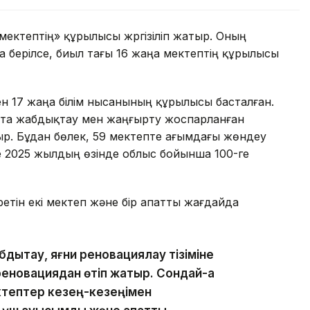
 мектептің» құрылысы жүргізіліп жатыр. Оның
а берілсе, биыл тағы 16 жаңа мектептің құрылысы
ен 17 жаңа білім нысанының құрылысы басталған.
айта жабдықтау мен жаңғырту жоспарланған
ыр. Бұдан бөлек, 59 мектепте ағымдағы жөндеу
е 2025 жылдың өзінде облыс бойынша 100-ге
еретін екі мектеп және бір апатты жағдайда
бдықтау, яғни реновациялау тізіміне
 реновациядан өтіп жатыр. Сондай-ақ
ектептер кезең-кезеңімен