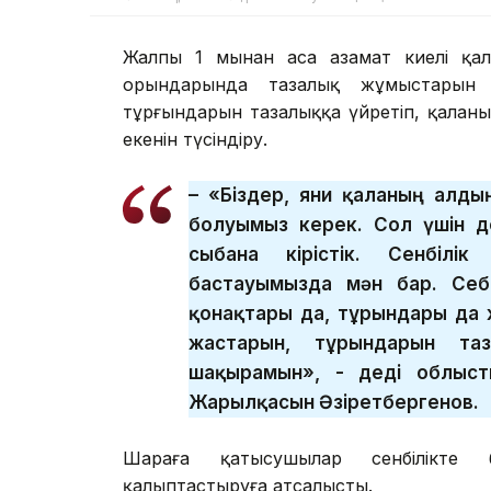
Жалпы 1 мыңнан аса азамат киелі қал
орындарында тазалық жұмыстарын 
тұрғындарын тазалыққа үйретіп, қаланың 
екенін түсіндіру.
– «Біздер, яғни қаланың алдың
болуымыз керек. Сол үшін д
сыбана кірістік. Сенбілі
бастауымызда мән бар. Себ
қонақтары да, тұрғындары да 
жастарын, тұрғындарын та
шақырамын», - деді облыст
Жарылқасын Әзіретбергенов.
Шараға қатысушылар сенбілікте б
қалыптастыруға атсалысты.