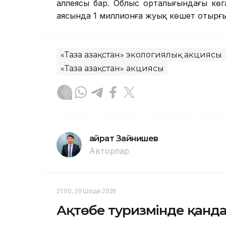
аллеясы бар. Облыс орталығындағы көг
аясында 1 миллионға жуық көшет отырғызы
«Таза Қазақстан» экологиялық акциясы
«Таза Қазақстан» акциясы
Қайрат Зайнишев
Авторлар
21:00, 29 Шілде 2026
Ақтөбе туризмінде қандай