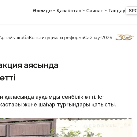
Әлемде
Қазақстан
Саясат
Талдау
SP
Арнайы жоба
Конституциялық реформа
Сайлау-2026
 акция аясында
өтті
н қаласында ауқымды сенбілік өтті. Іс-
 жастары және шаһар тұрғындары қатысты.