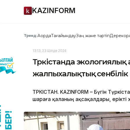
KAZINFORM
Ақорда
Тағайындау
Заң және тәртіп
Дерекқор
Тренд:
13:13, 23 Шілде 2024
Түркістанда экологиялық
жалпыхалықтық сенбілік 
ТҮРКІСТАН. KAZINFORM – Бүгін Түркіста
шараға қаланың ақсақалдары, ерікті