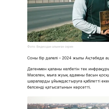
Фото: Видеодан алынған скрин
Соның бір дәлелі – 2024 жылы Ақтөбеде а
Дегенмен қаланың келбетін тек инфрақұр
Мәселен, мыңға жуық адамның басын қосқ
шараларды ұйымдастыруға қабілетті еке
белсенді қатысатынын көрсетті.