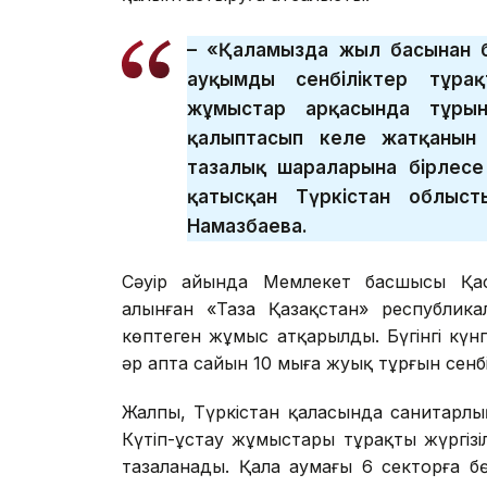
– «Қаламызда жыл басынан б
ауқымды сенбіліктер тұра
жұмыстар арқасында тұрғы
қалыптасып келе жатқанын а
тазалық шараларына бірлесе 
қатысқан Түркістан облыс
Намазбаева.
Сәуір айында Мемлекет басшысы Қас
алынған «Таза Қазақстан» республика
көптеген жұмыс атқарылды. Бүгінгі күнг
әр апта сайын 10 мыңға жуық тұрғын сенб
Жалпы, Түркістан қаласында санитарлы
Күтіп-ұстау жұмыстары тұрақты жүргізі
тазаланады. Қала аумағы 6 секторға бө