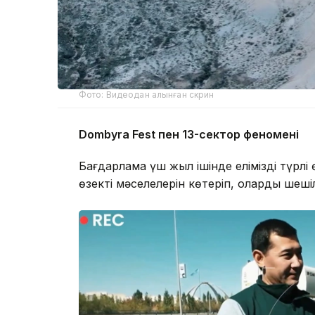
Фото: Видеодан алынған скрин
Dombyra Fest пен 13-сектор феномені
Бағдарлама үш жыл ішінде еліміздің түрлі 
өзекті мәселелерін көтеріп, олардың шеші