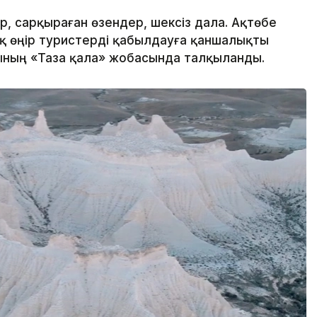
, сарқыраған өзендер, шексіз дала. Ақтөбе
ақ өңір туристерді қабылдауға қаншалықты
ының «Таза қала» жобасында талқыланды.