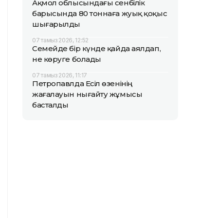
Ақмол облысындағы сенбілік
барысында 80 тоннаға жуық қоқыс
шығарылды
07 тамыз 2026, 12:52
Семейде бір күнде қайда аялдап,
не көруге болады
07 тамыз 2026, 11:17
Петропавлда Есіл өзенінің
жағалауын нығайту жұмысы
басталды