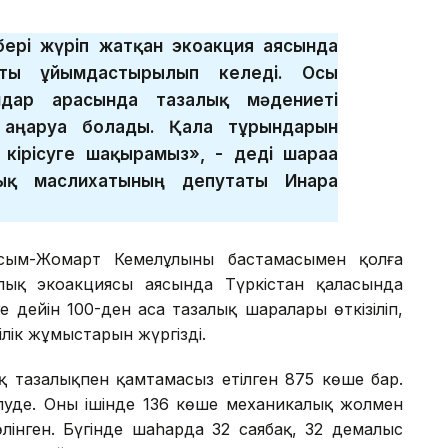
ері жүріп жатқан экоакция аясында
қты ұйымдастырылып келеді. Осы
ндар арасында тазалық мәдениеті
ңғаруға болады. Қала тұрғындарын
кірісуге шақырамыз», - деді шараға
тық маслихатының депутаты Инара
ым-Жомарт Кемелұлының бастамасымен қолға
лық экоакциясы аясында Түркістан қаласында
е дейін 100-ден аса тазалық шаралары өткізіліп,
ілік жұмыстарын жүргізді.
қ тазалықпен қамтамасыз етілген 875 көше бар.
луде. Оның ішінде 136 көше механикалық жолмен
лінген. Бүгінде шаhарда 32 саябақ, 32 демалыс