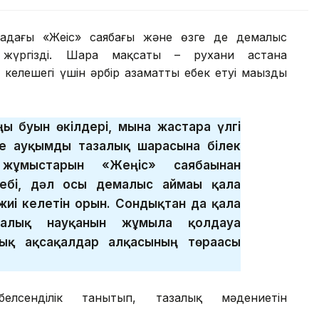
адағы «Жеңіс» саябағы және өзге де демалыс
жүргізді. Шара мақсаты – рухани астана
келешегі үшін әрбір азаматтың еңбек етуі маңызды
ғы буын өкілдері, мына жастарға үлгі
е ауқымды тазалық шарасына білек
к жұмыстарын «Жеңіс» саябағынан
ебі, дәл осы демалыс аймағы қала
жиі келетін орын. Сондықтан да қала
залық науқанын жұмыла қолдауға
ық ақсақалдар алқасының төрағасы
елсенділік танытып, тазалық мәдениетін