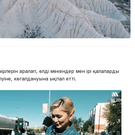
өңірлерін аралап, елді мекендер мен ірі қалалардың
луіне, көгалдануына ықпал етті.