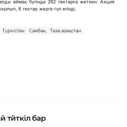
алды аймақ бүгінде 262 гектарға жеткен. Акция
лып, 8 гектар жерге гүл егілді.
Түркістан
Саябақ
Таза Қазақстан
 түйткіл бар