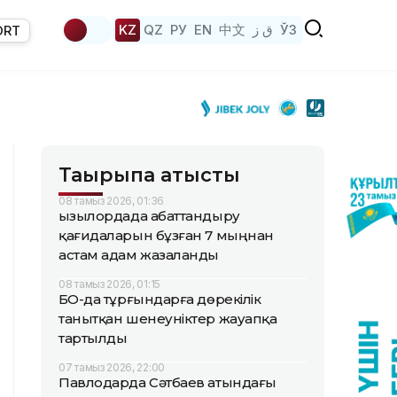
KZ
QZ
РУ
EN
中文
ق ز
ЎЗ
ORT
Тақырыпқа қатысты
08 тамыз 2026, 01:36
Қызылордада абаттандыру
қағидаларын бұзған 7 мыңнан
астам адам жазаланды
08 тамыз 2026, 01:15
БҚО-да тұрғындарға дөрекілік
танытқан шенеуніктер жауапқа
тартылды
07 тамыз 2026, 22:00
Павлодарда Сәтбаев атындағы