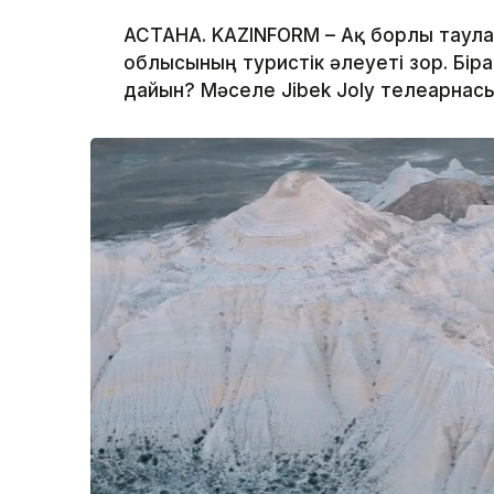
АСТАНА. KAZINFORM – Ақ борлы таулар
облысының туристік әлеуеті зор. Бір
дайын? Мәселе Jibek Joly телеарнас