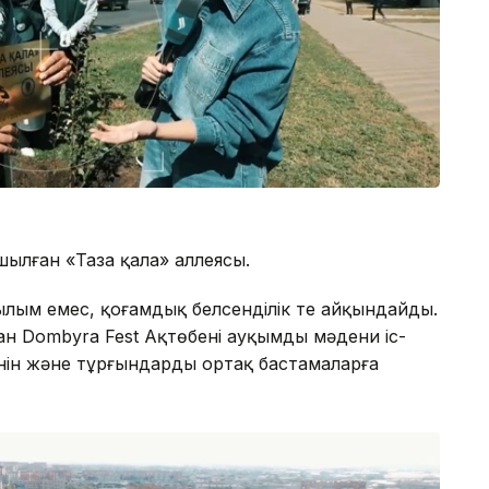
шылған «Таза қала» аллеясы.
ылым емес, қоғамдық белсенділік те айқындайды.
ан Dombyra Fest Ақтөбенің ауқымды мәдени іс-
нін және тұрғындардың ортақ бастамаларға