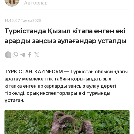
Авторлар
14:40, 07 Тамыз 2026
Түркістанда Қызыл кітапқа енген екі
арқарды заңсыз аулағандар ұсталды
ТҮРКІСТАН. KAZINFORM — Түркістан облысындағы
Қаратау мемлекеттік табиғи қорығында Қызыл
кітапқа енген арқарларды заңсыз аулау дерегі
тіркелді. Қорық инспекторлары екі тұрғынды
ұстаған.