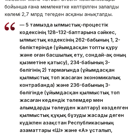
бойынша ғана мемлекетке келтірілген залалдың
көлемі 2,7 млрд теңгеден асқаны анықталды.
— 5 тамызда Қылмыстық-процестік
кодексінің 128–132-баптарына сәйкес,
Қылмыстық кодексінің 262-бабының 1, 2-
бөліктерінде (ұйымдасқан топты құру
және оған басшылық ету, сондай-ақ оның
қызметіне қатысу), 234-бабының 3-
бөлігінің 2) тармағында (ұйымдасқан
қылмыстық топ жасаған экономикалық
контрабанда) және 236-бабының 3-
бөлігінде (ұйымдасқан қылмыстық топ
жасаған кедендік төлемдер мен
алымдарды төлеуден жалтару) көзделген
қылмыстық құқық бұзуды жасады деген
күдікпен Қазақстан Республикасының
азаматтары «Ш» және «А» ұсталып,