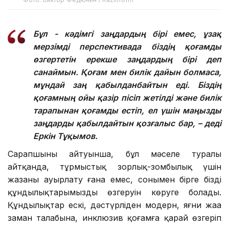
Бұл - кәдімгі заңдардың бірі емес, ұзақ
мерзімді перспективада біздің қоғамды
өзгертетін ерекше заңдардың бірі деп
санаймын. Қоғам мен билік дайын болмаса,
мұндай заң қабылданбайтын еді. Біздің
қоғамның ойы қазір пісіп жетілді және билік
тарапынан қоғамды естіп, ел үшін маңызды
заңдарды қабылдайтын қозғалыс бар, – деді
Еркін Тұқымов.
Сарапшының айтуынша, бұл мәселе туралы
айтқанда, тұрмыстық зорлық-зомбылық үшін
жазаны ауырлату ғана емес, сонымен бірге біздің
құндылықтарымыздың өзгеруін көруге болады.
Құндылықтар ескі, дәстүрліден модерн, яғни жаңа
заман талабына, инклюзив қоғамға қарай өзгеріп