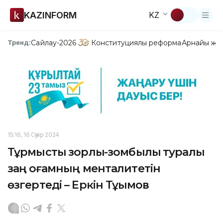
KAZINFORM
KZ
Сайлау-2026
Конституциялық реформа
Арнайы жо
Тренд:
15:16, 16 Сәуір 2024
Тұрмыстық зорлық-зомбылық туралы
заң қоғамның менталитетін
өзгертеді – Еркін Тұқымов