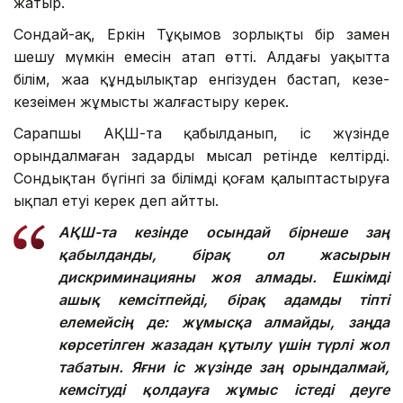
жатыр.
Сондай-ақ, Еркін Тұқымов зорлықты бір заңмен
шешу мүмкін емесін атап өтті. Алдағы уақытта
білім, жаңа құндылықтар енгізуден бастап, кезең-
кезеңімен жұмысты жалғастыру керек.
Сарапшы АҚШ-та қабылданып, іс жүзінде
орындалмаған заңдарды мысал ретінде келтірді.
Сондықтан бүгінгі заң білімді қоғам қалыптастыруға
ықпал етуі керек деп айтты.
АҚШ-та кезінде осындай бірнеше заң
қабылданды, бірақ ол жасырын
дискриминацияны жоя алмады. Ешкімді
ашық кемсітпейді, бірақ адамды тіпті
елемейсің де: жұмысқа алмайды, заңда
көрсетілген жазадан құтылу үшін түрлі жол
табатын. Яғни іс жүзінде заң орындалмай,
кемсітуді қолдауға жұмыс істеді деуге