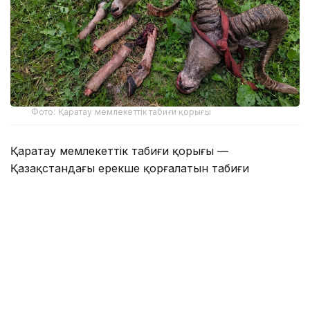
Фото: Қаратау мемлекеттік табиғи қорығы
Қаратау мемлекеттік табиғи қорығы —
Қазақстандағы ерекше қорғалатын табиғи
аумақтардың бірі. Жалпы аумағы 34 300 гектарды
қамтитын қорық 2004 жылы құрылған.
Қорық мәліметінше, жыл басынан бері табиғат
қорғау заңнамасының сақталуын қамтамасыз ету
мақсатында 103 рейд өткізілген. Нәтижесінде бір
браконьерлік дерек анықталып, қылмыстық іс
қозғалған.