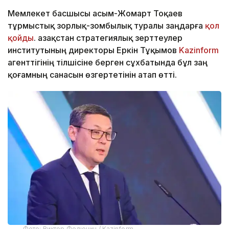
Мемлекет басшысы Қасым-Жомарт Тоқаев
тұрмыстық зорлық-зомбылық туралы заңдарға
қол
қойды
. Қазақстан стратегиялық зерттеулер
институтының директоры Еркін Тұқымов
Kazinform
агенттігінің тілшісіне берген сұхбатында бұл заң
қоғамның санасын өзгертетінін атап өтті.
Фото: Виктор Федюнин / Kazinform