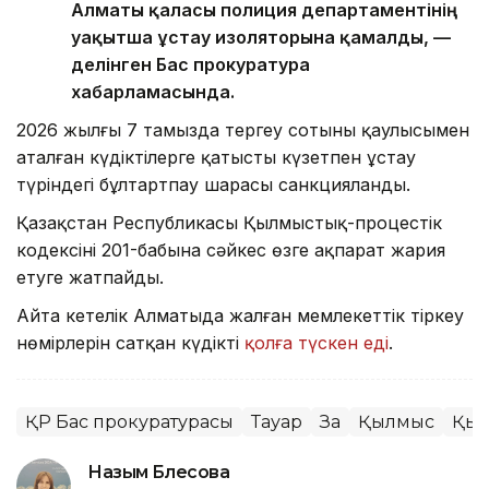
Алматы қаласы полиция департаментінің
уақытша ұстау изоляторына қамалды, —
делінген Бас прокуратура
хабарламасында.
2026 жылғы 7 тамызда тергеу сотының қаулысымен
аталған күдіктілерге қатысты күзетпен ұстау
түріндегі бұлтартпау шарасы санкцияланды.
Қазақстан Республикасы Қылмыстық-процестік
кодексінің 201-бабына сәйкес өзге ақпарат жария
етуге жатпайды.
Айта кетелік Алматыда жалған мемлекеттік тіркеу
нөмірлерін сатқан күдікті
қолға түскен еді
.
ҚР Бас прокуратурасы
Тауар
Заң
Қылмыс
Қыт
Назым Бөлесова