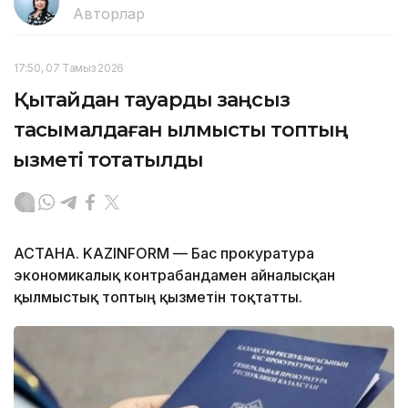
Авторлар
17:50, 07 Тамыз 2026
Қытайдан тауарды заңсыз
тасымалдаған қылмыстық топтың
қызметі тоқтатылды
АСТАНА. KAZINFORM — Бас прокуратура
экономикалық контрабандамен айналысқан
қылмыстық топтың қызметін тоқтатты.