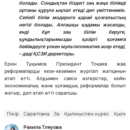
болады. Сондықтан біздегі заң жаңа білімді
ортаны құруға ықпал етеді деп үміттенемін.
Себебі білім модернге қарай қозғалыстың
негізі болады. Алғашқы қадамы жасалды,
енді бұл заң білім беруге,
құндылықтарымызды қазіргі қоғамға
бейімдеуге үлкен мультипликатив әсер етеді,
– деді ҚСЗИ директоры.
Еркін Тұқымов Президент Тоқаев жаңа
реформаларды кезең-кезеңімен жүргізіп жатқанын
атап өтті. Алдымен саяси өзгерістер, кейін
экономикалық және қоғамдық реформалар болып
жатыр, деп атап өтті сарапшы.
Пікір
Сараптама
Заң
Қылмыспен күрес
Қылм
Рахила Тлеуова