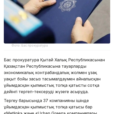
Фото: Бас прокуратура
Бас прокуратура Қытай Халық Республикасынан
Қазақстан Республикасына тауарларды
экономикалық контрабандалық жолмен ұзақ
уақыт бойы заңсыз тасымалдаумен айналысқан
ұйымдасқан қылмыстық топқа қатысты сотқа
дейінгі тергеп-тексеруді жүзеге асыруда.
Тергеу барысында 37 компанияның ішінде
ұйымдасқан қылмыстық топқа қатысы бар
«Metlink» және «Urban Green» компаниялары