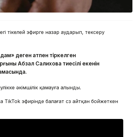
гі тікелей эфирге назар аударып, тексеру
адам» деген атпен тіркелген
рғыны Абзал Салиховқа тиесілі екенін
ламасында.
лікке әкімшілік қамауға алынды.
а TikTok эфирінде балағат сөз айтқан бойжеткен