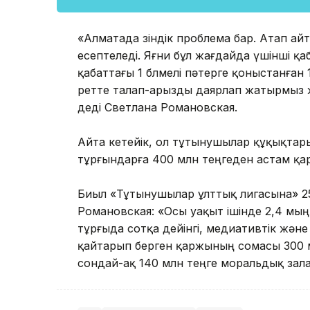
«Алматада өзіндік проблема бар. Атап а
есептеледі. Яғни бұл жағдайда үшінші қаб
қабаттағы 1 бөлмелі пәтерге қоныстанған 1
ретте талап-арызды даярлап жатырмыз жә
деді Светлана Романовская.
Айта кетейік, ол тұтынушылар құқықтар
тұрғындарға 400 млн теңгеден астам қа
Биыл «Тұтынушылар ұлттық лигасына» 2
Романовская: «Осы уақыт ішінде 2,4 мың
тұрғыда сотқа дейінгі, медиативтік және
қайтарып берген қаржының сомасы 300 
сондай-ақ 140 млн теңге моральдық зала