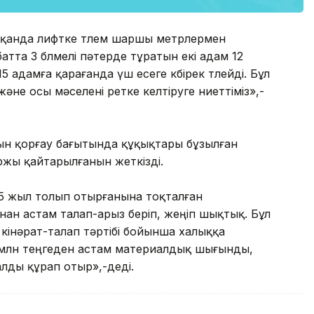
йтқанда лифтке төлем шаршы метрлермен
атта 3 бөлмелі пәтерде тұратын екі адам 12
5 адамға қарағанда үш есеге көбірек төлейді. Бұл
не осы мәселені ретке келтіруге ниеттіміз»,-
ын қорғау бағытында құқықтары бұзылған
ржы қайтарылғанын жеткізді.
5 жыл толып отырғанына тоқталған
нан астам талап-арыз беріп, жеңіп шықтық. Бұл
 кінәрат-талап тәртібі бойынша халыққа
млн теңгеден астам материалдық шығынды,
лды құрап отыр»,-деді.