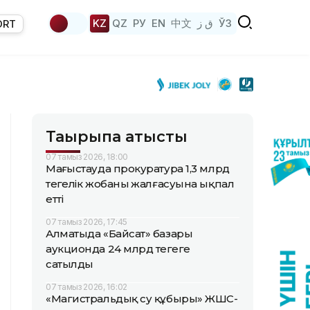
KZ
QZ
РУ
EN
中文
ق ز
ЎЗ
ORT
Тақырыпқа қатысты
07 тамыз 2026, 18:00
Маңғыстауда прокуратура 1,3 млрд
теңгелік жобаның жалғасуына ықпал
етті
07 тамыз 2026, 17:45
Алматыда «Байсат» базары
аукционда 24 млрд теңгеге
сатылды
07 тамыз 2026, 16:02
«Магистральдық су құбыры» ЖШС-