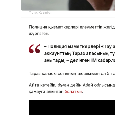
Фото: Kazinform
Полиция қызметкерлері әлеуметтік желіде
жүргізген.
– Полиция қызметкерлері «Тау 
аккаунттың Тараз қаласының тұ
анықтады, – делінген ІІМ хабар
Тараз қаласы сотының шешімімен ол 5 тәу
Айта кетейік, бұған дейін Абай облысынд
қамауға алынған
болатын
.