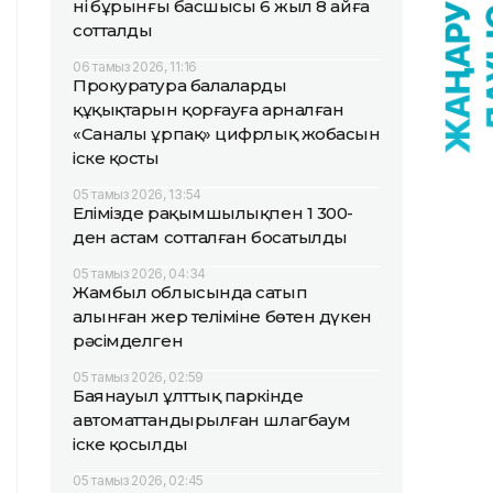
нің бұрынғы басшысы 6 жыл 8 айға
сотталды
06 тамыз 2026, 11:16
Прокуратура балалардың
құқықтарын қорғауға арналған
«Саналы ұрпақ» цифрлық жобасын
іске қосты
05 тамыз 2026, 13:54
Елімізде рақымшылықпен 1 300-
ден астам сотталған босатылды
05 тамыз 2026, 04:34
Жамбыл облысында сатып
алынған жер теліміне бөтен дүкен
рәсімделген
05 тамыз 2026, 02:59
Баянауыл ұлттық паркінде
автоматтандырылған шлагбаум
іске қосылды
05 тамыз 2026, 02:45