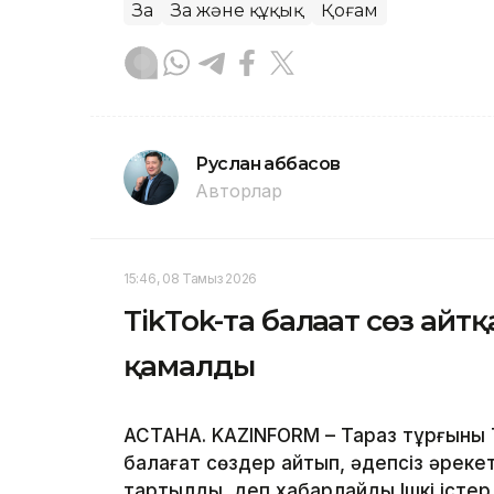
Заң
Заң және құқық
Қоғам
Руслан Ғаббасов
Авторлар
15:46, 08 Тамыз 2026
TikTok-та балағат сөз айтқ
қамалды
АСТАНА. KAZINFORM – Тараз тұрғыны T
балағат сөздер айтып, әдепсіз әрекет
тартылды, деп хабарлайды Ішкі істер 