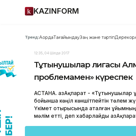
KAZINFORM
Ақорда
Тағайындау
Заң және тәртіп
Дерекқор
Тренд:
12:35, 04 Шілде 2017
Тұтынушылар лигасы Ал
проблемамен» күреспек
АСТАНА. ҚазАқпарат - «Тұтынушылар 
бойынша көңіл көншітпейтін төлем жү
Үкімет отырысында аталған ұйымның
мәлім етті, деп хабарлайды ҚазАқпара