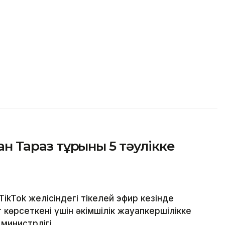
ан Тараз тұрғыны 5 тәулікке
ikTok желісіндегі тікелей эфир кезінде
 көрсеткені үшін әкімшілік жауапкершілікке
министрлігі.