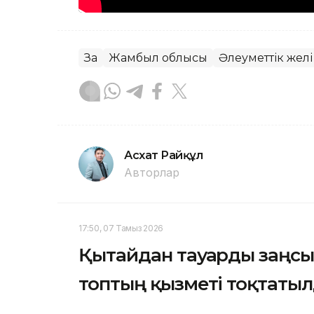
Заң
Жамбыл облысы
Әлеуметтік желі
Асхат Райқұл
Авторлар
17:50, 07 Тамыз 2026
Қытайдан тауарды заңсы
топтың қызметі тоқтаты