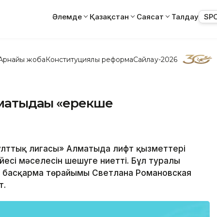
Әлемде
Қазақстан
Саясат
Талдау
SP
Арнайы жоба
Конституциялық реформа
Сайлау-2026
матыдағы «ерекше
ұлттық лигасы» Алматыда лифт қызметтері
йесі мәселесін шешуге ниетті. Бұл туралы
 басқарма төрайымы Светлана Романовская
т.