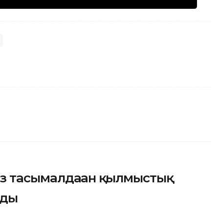
з тасымалдаған қылмыстық
лды