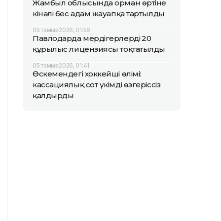
Жамбыл облысында орман өртіне
кінәлі бес адам жауапқа тартылды
05 тамыз 2026, 01:59
Павлодарда мердігерлердің 20
құрылыс лицензиясы тоқтатылды
05 тамыз 2026, 01:41
Өскемендегі хоккейші өлімі:
кассациялық сот үкімді өзгеріссіз
қалдырды