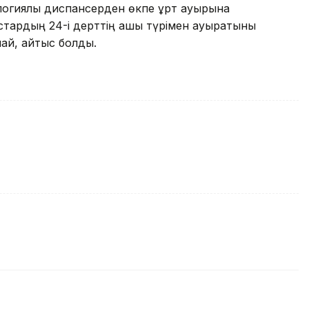
логиялық диспансерден өкпе құрт ауырына
астардың 24-і дерттің ашық түрімен ауыратыны
пай, қайтыс болды.