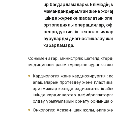
up бағдарламалары. Еліміздің
мамандандырылған және жоғар
ішінде жүрекке жасалатын опе
ортопедиялық операциялар, офт
репродуктивтік технологиялар
ауруларды диагностикалау және
хабарламада.
Сонымен қатар, министрлік шетелдіктер
медициналық рәсім түрлеріне сұраныс жоғ
Кардиология және кардиохирургия : а
қақпақшаларын протездеу және пластик
аритмиялар кезінде радиожиіліктік а
ішінде кардиовертер-дефибрилляторла
қолдау құрылғыларын орнату бойынша б
Онкология: Асқазан-ішек жолы, өкпе жән