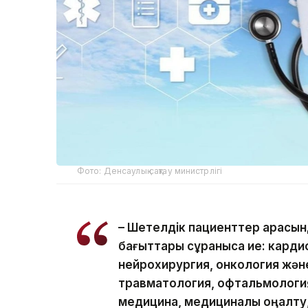
Фото: Денсаулық сақтау министрлігі
– Шетелдік пациенттер арасын
бағыттары сұранысқа ие: кард
нейрохирургия, онкология жән
травматология, офтальмология
медицина, медициналық оңалту,