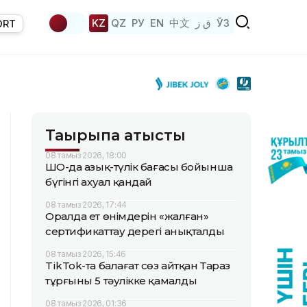
KZ
QZ
РУ
EN
中文
ق ز
ЎЗ
ORT
Тақырыпқа қатысты
08 тамыз 2026, 18:00
ШҚО-да азық-түлік бағасы бойынша
бүгінгі ахуал қандай
08 тамыз 2026, 17:44
Оралда ет өнімдерін «жалған»
сертификаттау дерегі анықталды
08 тамыз 2026, 15:46
TikTok-та балағат сөз айтқан Тараз
тұрғыны 5 тәулікке қамалды
08 тамыз 2026, 01:36