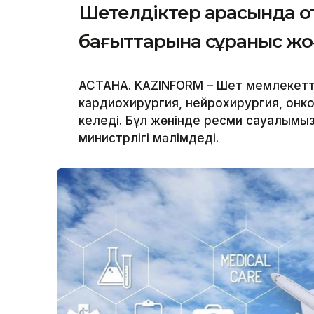
Шетелдіктер арасында 
бағыттарына сұраныс ж
АСТАНА. KAZINFORM – Шет мемлекетт
кардиохирургия, нейрохирургия, онк
келеді. Бұл жөнінде ресми сауалымы
министрлігі мәлімдеді.