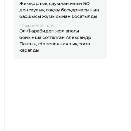
Жемқорлық дауынан кейін БҚО
денсаулық сақтау басқармасының
басшысы жұмысынан босатылды
07 тамыз 2026, 14:05
Әл-Фарабидегі жол апаты
бойынша сотталған Александр
Пактың ісі апелляциялық сотта
қаралды