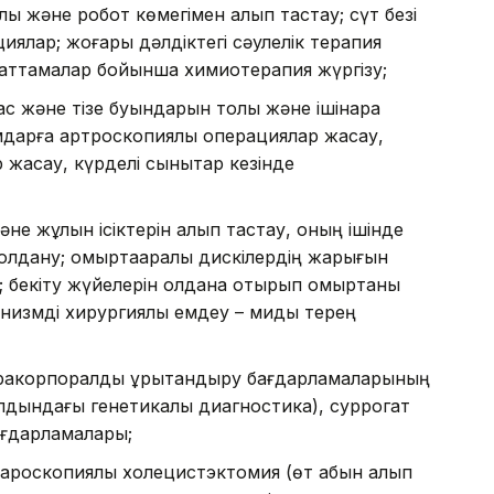
ық және робот көмегімен алып тастау; сүт безі
иялар; жоғары дәлдіктегі сәулелік терапия
 хаттамалар бойынша химиотерапия жүргізу;
с және тізе буындарын толық және ішінара
дарға артроскопиялық операциялар жасау,
 жасау, күрделі сынықтар кезінде
не жұлын ісіктерін алып тастау, оның ішінде
қолдану; омыртқааралық дискілердің жарығын
 бекіту жүйелерін қолдана отырып омыртқаны
низмді хирургиялық емдеу – миды терең
ракорпоралдық ұрықтандыру бағдарламаларының
алдындағы генетикалық диагностика), суррогат
ағдарламалары;
ароскопиялық холецистэктомия (өт қабын алып