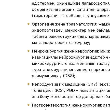
әдістермен, оның ішінде лапароскопиял
обыры кезінде ағзаны сақтайтын операц
(томотерапия, TrueBeam); түпнұсқалық
Ортопедия және травматология: жамба
эндопротездеу, менисктер мен байлам
табанға реконструкциялық операциялар
металлоостеосинтез жүргізу;
Нейрохирургия және неврология: ми жә
навигациялық нейрохирургия әдістерін 
микрохирургиялық жолмен алып тастау;
тұрақтандыру; эпилепсия мен паркинсо
стимуляциялау (DBS);
Репродуктивтік медицина (ЭКҰ): экст
толық циклі (ICSI, PGD – имплантация 
ана болу және ооциттер донорлығы б
Гастроэнтерология және хирургия: лап