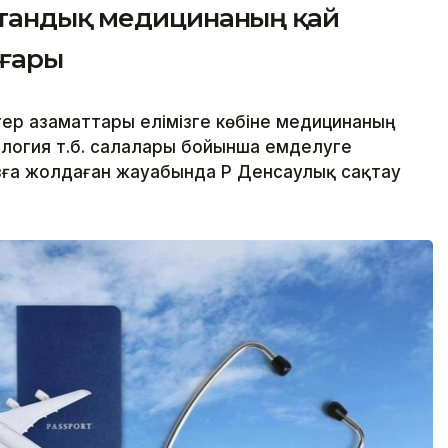
отандық медицинаның қай
оғары
ер азаматтары елімізге көбіне медицинаның
ология т.б. салалары бойынша емделуге
зға жолдаған жауабында ҚР Денсаулық сақтау