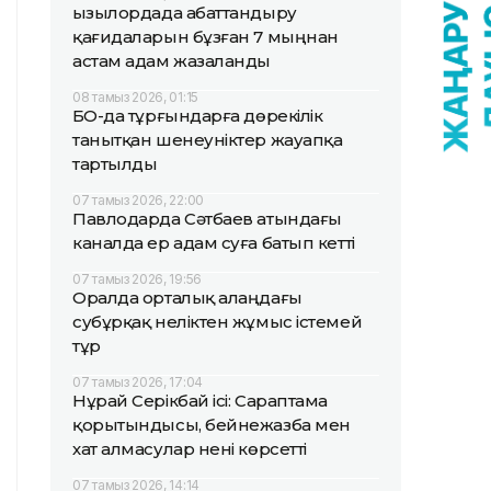
Қызылордада абаттандыру
қағидаларын бұзған 7 мыңнан
астам адам жазаланды
08 тамыз 2026, 01:15
БҚО-да тұрғындарға дөрекілік
танытқан шенеуніктер жауапқа
тартылды
07 тамыз 2026, 22:00
Павлодарда Сәтбаев атындағы
каналда ер адам суға батып кетті
07 тамыз 2026, 19:56
Оралда орталық алаңдағы
субұрқақ неліктен жұмыс істемей
тұр
07 тамыз 2026, 17:04
Нұрай Серікбай ісі: Сараптама
қорытындысы, бейнежазба мен
хат алмасулар нені көрсетті
07 тамыз 2026, 14:14