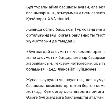
Бұл туралы аймақ басшысы аудан, қала әк
басшыларының қатысуымен өткен селектор
ҚазАқпарат ХАА тілшісі.
Жиында облыс басшысы Түркістандағы ар
орталығындағы оқиғаға байланысты тиіст
жұмыстарын да тыңдады.
«Бұл жағдай әлеуметтік мекемеде орын 
және әлеуметтік бағдарламалар басқарма
жариялансын. Тексеру нәтижесінің қоры
боламыз», -деді Жансейіт Түймебаев.
Жұқпалы аурудан үш науқастың көз жұмуы ө
басшысы, кемшіліктерге жол берген қызм
жеткізді. Құқық қорғау органдары да оқиғ
Әзірге бұл жағдайға байланысты аталға