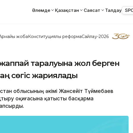
Әлемде
Қазақстан
Саясат
Талдау
SP
Арнайы жоба
Конституциялық реформа
Сайлау-2026
 жаппай таралуына жол берген
аң сөгіс жариялады
қстан облысының әкімі Жансейіт Түймебаев
қтыру оқиғасына қатысты басқарма
тапсырды.