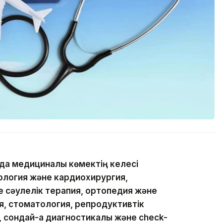
да медициналық көмектің келесі
иология және кардиохирургия,
е сәулелік терапия, ортопедия және
, стоматология, репродуктивтік
 сондай-ақ диагностикалық және check-