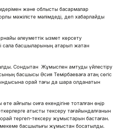
імдерімен және облыстық басқармалар
лық мәжілісте мәлімдеді, деп хабарлайды
найы әлеуметтік қызмет көрсету
і сала басшыларының атқарып жатқан
алды. Сондықтан Жұмыспен қамтуды үйлестіру
сының басшысы Әсия Темірбаеваға қатаң сөгіс
тындысына орай тағы да шара қолданатын
те қайғылы оқиға екендігіне тоқталған өңір
еткерлерге қатысты тексеру тағайындалғанын
аға орай тергеп-тексеру жұмыстарын бастаған.
н мекеме басшылығы жұмыстан босатылды.