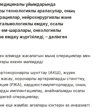
 медициналық ұйымдарында
ы технологиялық араласулар, оның
рациялар, нейрохирургиялық және
альмологиялық емдеу, қосалқы
 ем-шаралары, онкологиялық
 емдеу жүргізіледі, – делінген
ден елімізде жасалатын мына операциялар мен
ары екенін мәлімдеді:
ортокоронарлық шунттау (АКШ), жүрек
а жасау, коронарлық артерияларды стенттеу,
бляция (РЖА), кардиостимуляторларды, оның
рды имплантациялау, қанайналымды қосалқы
ірегей операциялар;
е кіші жамбас ағзалары ісіктерін аз инвазивті