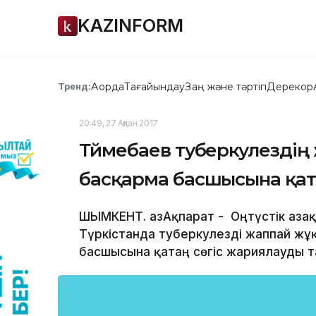
KAZINFORM
Ақорда
Тағайындау
Заң және тәртіп
Дерекқор
Тренд:
20:49, 27 Ақпан 2017
Түймебаев туберкулездің
басқарма басшысына қат
ШЫМКЕНТ. ҚазАқпарат - Оңтүстік Қаза
Түркістанда туберкулезді жаппай жұ
басшысына қатаң сөгіс жариялауды 