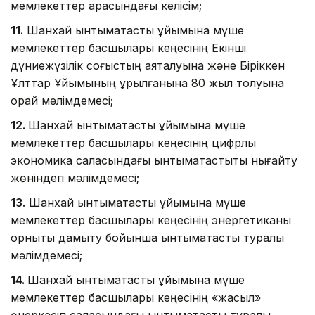
мемлекеттер арасындағы келісім;
11.
Шанхай ынтымақтастық ұйымына мүше
мемлекеттер басшылары кеңесінің Екінші
дүниежүзілік соғыстың аяқталуына және Біріккен
Ұлттар Ұйымының құрылғанына 80 жыл толуына
орай мәлімдемесі;
12.
Шанхай ынтымақтастық ұйымына мүше
мемлекеттер басшылары кеңесінің цифрлық
экономика саласындағы ынтымақтастықты нығайту
жөніндегі мәлімдемесі;
13.
Шанхай ынтымақтастық ұйымына мүше
мемлекеттер басшылары кеңесінің энергетиканы
орнықты дамыту бойынша ынтымақтастық туралы
мәлімдемесі;
14.
Шанхай ынтымақтастық ұйымына мүше
мемлекеттер басшылары кеңесінің «жасыл»
өнеркәсіп саласындағы ынтымақтастық туралы