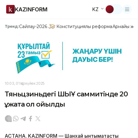
KAZINFORM
KZ
Сайлау-2026
Конституциялық реформа
Арнайы жо
Тренд:
10:03, 01 Қыркүйек 2025
Тяньцзиньдегі ШЫҰ саммитінде 20
құжатқа қол қойылды
АСТАНА. KAZINFORM — Шанхай ынтымақтастық