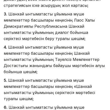
стратегиясын іске асырудың жол картасы;
3.
Шанхай ынтымақтастық ұйымына мүше
мемлекеттер басшылары кеңесінің Лаос Халық
Демократиялық Республикасына Шанхай
ынтымақтастық ұйымының диалог бойынша
серіктесі мәртебесін беру туралы шешімі;
4.
Шанхай ынтымақтастық ұйымына мүше
мемлекеттер басшылары кеңесінің Шанхай
ынтымақтастық ұйымының Тәуелсіз Мемлекеттер
Достастығы жанындағы байқаушы мәртебесін алуы
бойынша шешімі;
5.
Шанхай ынтымақтастық ұйымына мүше
мемлекеттер басшылары кеңесінің «Шанхай
ынтымақтастық ұйымының серіктесі» мәртебесі
туралы шешімі;
6.
Шанхай ынтымақтастық ұйымына мүше