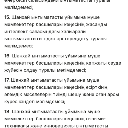
мәлімдемесі;
15.
Шанхай ынтымақтастық ұйымына мүше
мемлекеттер басшылары кеңесінің жасанды
интеллект саласындағы халықаралық
ынтымақтастықты одан әрі тереңдету туралы
мәлімдемесі;
16.
Шанхай ынтымақтастық ұйымына мүше
мемлекеттер басшылары кеңесінің көпжақты сауда
жүйесін қолдау туралы мәлімдемесі;
17.
Шанхай ынтымақтастық ұйымына мүше
мемлекеттер басшылары кеңесінің есірткінің
әлемдік мәселелерін тиімді шешу және оған қарсы
күрес ісіндегі мәлімдемесі;
18.
Шанхай ынтымақтастық ұйымына мүше
мемлекеттер басшылары кеңесінің ғылыми-
техникалық және инновациялық ынтымақтастық