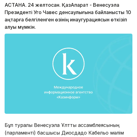
АСТАНА. 24 желтоқсан. ҚазАқпарат - Венесуэла
Президенті Уго Чавес денсаулығына байланысты 10
қаңтарға белгіленген өзінің инаугурациясын өткізіп
алуы мүмкін.
Бұл туралы Венесуэла Ұлттық ассамблеясының
(парламенті) басшысы Диосдадо Кабельо мәлім