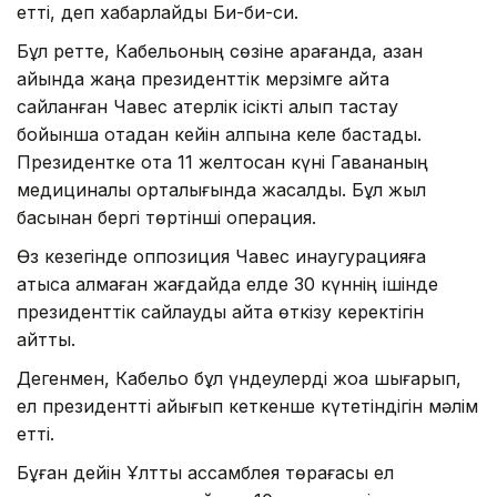
етті, деп хабарлайды Би-би-си.
Бұл ретте, Кабельоның сөзіне қарағанда, қазан
айында жаңа президенттік мерзімге қайта
сайланған Чавес қатерлік ісікті алып тастау
бойынша отадан кейін қалпына келе бастады.
Президентке ота 11 желтоқсан күні Гавананың
медициналық орталығында жасалды. Бұл жыл
басынан бергі төртінші операция.
Өз кезегінде оппозиция Чавес инаугурацияға
қатыса алмаған жағдайда елде 30 күннің ішінде
президенттік сайлауды қайта өткізу керектігін
айтты.
Дегенмен, Кабельо бұл үндеулерді жоққа шығарып,
ел президентті айығып кеткенше күтетіндігін мәлім
етті.
Бұған дейін Ұлттық ассамблея төрағасы ел