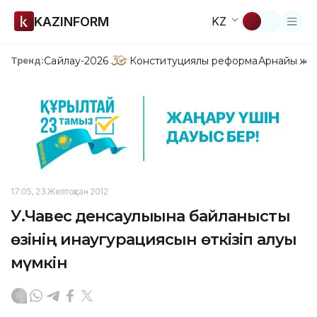
KAZINFORM
KZ
Сайлау-2026
Конституциялық реформа
Арнайы жо
Тренд:
17:05, 23 Желтоқсан 2012
У.Чавес денсаулығына байланысты
өзінің инаугурациясын өткізіп алуы
мүмкін