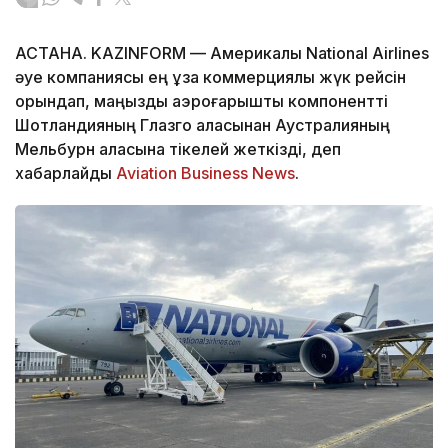
АСТАНА. KAZINFORM — Америкалық National Airlines
әуе компаниясы ең ұзақ коммерциялық жүк рейсін
орындап, маңызды аэроғарыштық компонентті
Шотландияның Глазго қаласынан Аустралияның
Мельбурн қаласына тікелей жеткізді, деп
хабарлайды
Aviation Business News
.