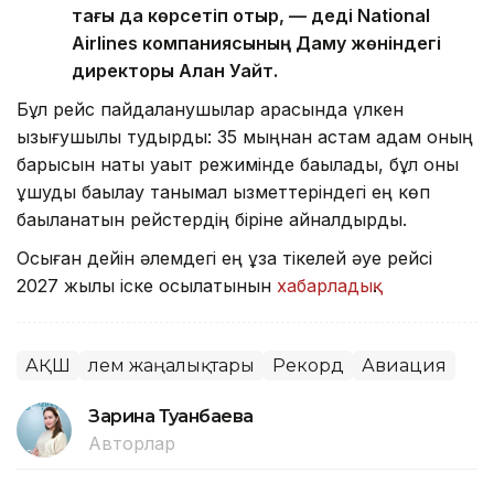
тағы да көрсетіп отыр, — деді National
Airlines компаниясының Даму жөніндегі
директоры Алан Уайт.
Бұл рейс пайдаланушылар арасында үлкен
қызығушылық тудырды: 35 мыңнан астам адам оның
барысын нақты уақыт режимінде бақылады, бұл оны
ұшуды бақылау танымал қызметтеріндегі ең көп
бақыланатын рейстердің біріне айналдырды.
Осыған дейін әлемдегі ең ұзақ тікелей әуе рейсі
2027 жылы іске қосылатынын
хабарладық
.
АҚШ
Әлем жаңалықтары
Рекорд
Авиация
Зарина Туғанбаева
Авторлар