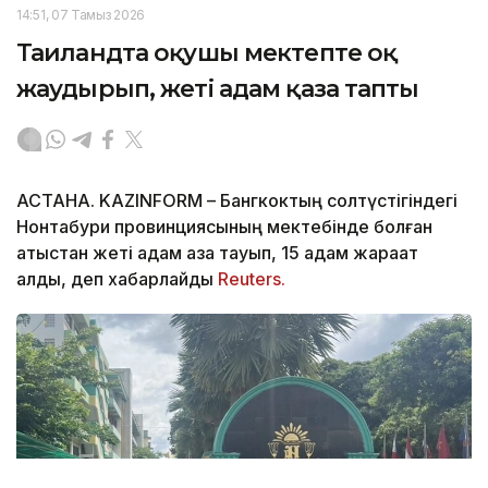
14:51, 07 Тамыз 2026
Таиландта оқушы мектепте оқ
жаудырып, жеті адам қаза тапты
АСТАНА. KAZINFORM – Бангкоктың солтүстігіндегі
Нонтабури провинциясының мектебінде болған
атыстан жеті адам қаза тауып, 15 адам жарақат
алды, деп хабарлайды
Reuters.