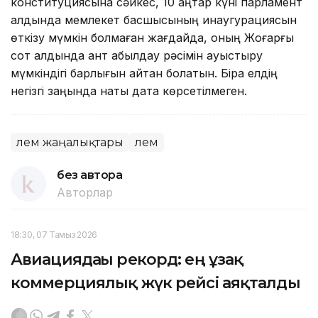
конституциясына сәйкес, 10 қаңтар күні парламент
алдында мемлекет басшысының инаугурациясын
өткізу мүмкін болмаған жағдайда, оның Жоғарғы
сот алдында ант қабылдау рәсімін ауыстыру
мүмкіндігі барлығын айтқан болатын. Бірақ елдің
негізгі заңында нақты дата көрсетілмеген.
Әлем жаңалықтары
Әлем
без автора
Авторлар
18:30, 07 Тамыз 2026
Авиациядағы рекорд: ең ұзақ
коммерциялық жүк рейсі аяқталды