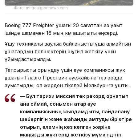
Фото: metroairportnews.com
Boeing 777 Freighter ұшағы 20 сағаттан аз уақыт
ішінде шамамен 16 мың км қашықтықты еңсерді.
Ұшу техникалық ақаулыққа байланысты ұша алмайтын
ұшақтардың бөлшектерін шұғыл жеткізу үшін
ұйымдастырылды.
Тапсырысты орындау үшін әуе компаниясы жүк
ұшағын Глазго Прествик әуежайына тез арада
ауыстырды, ол жерден тікелей Мельбурнға ұшты.
— Бұл тарихи миссия тек рекорд орнатып
қана қоймай, сонымен қатар әуе
компаниясының жылдамдықты, пайдалану
шеберлігін және жаһандық қамтуды біріктіре
отырып, әлемнің кез келген жеріне
маңызды жүктерді жеткізу мүмкіндігін