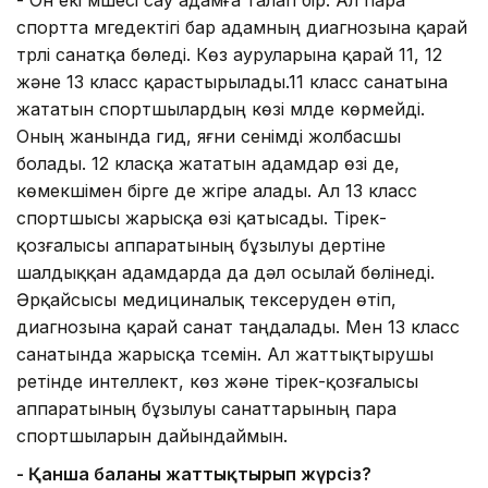
спортта мүгедектігі бар адамның диагнозына қарай
түрлі санатқа бөледі. Көз ауруларына қарай 11, 12
және 13 класс қарастырылады.11 класс санатына
жататын спортшылардың көзі мүлде көрмейді.
Оның жанында гид, яғни сенімді жолбасшы
болады. 12 класқа жататын адамдар өзі де,
көмекшімен бірге де жүгіре алады. Ал 13 класс
спортшысы жарысқа өзі қатысады. Тірек-
қозғалысы аппаратының бұзылуы дертіне
шалдыққан адамдарда да дәл осылай бөлінеді.
Әрқайсысы медициналық тексеруден өтіп,
диагнозына қарай санат таңдалады. Мен 13 класс
санатында жарысқа түсемін. Ал жаттықтырушы
ретінде интеллект, көз және тірек-қозғалысы
аппаратының бұзылуы санаттарының пара
спортшыларын дайындаймын.
- Қанша баланы жаттықтырып жүрсіз?