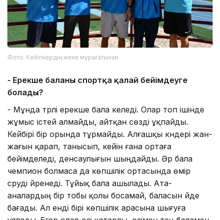
Фото: Кейіпкердің жеке мұрағатынан
- Ерекше баланы спортқа қалай бейімдеуге
болады?
- Мұнда түрлі ерекше бала келеді. Олар топ ішінде
жұмыс істей алмайды, айтқан сөзді ұқпайды.
Кейбірі бір орында тұрмайды. Алғашқы күндері жан-
жағын қарап, танысып, кейін ғана ортаға
бейімделеді, денсаулығын шыңдайды. Әр бала
чемпион болмаса да көпшілік ортасында өмір
сүруді үйренеді. Тұйық бала ашылады. Ата-
аналардың бір тобы қолы босамай, баласын үйде
бағады. Ал енді бірі көпшілік арасына шығуға