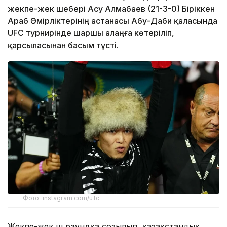
жекпе-жек шебері Асу Алмабаев (21-3-0) Біріккен
Араб Әмірліктерінің астанасы Абу-Даби қаласында
UFC турнирінде шаршы алаңға көтеріліп,
қарсыласынан басым түсті.
Фото: instagram.com/ufc
Жекпе-жек үш раундқа созылып, қазақстандық