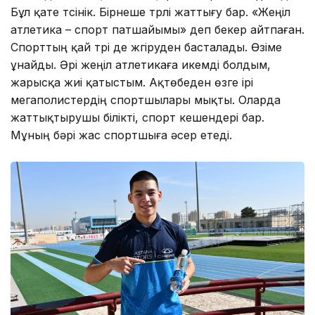
Бұл қате түсінік. Бірнеше түрлі жаттығу бар. «Жеңіл
атлетика – спорт патшайымы» деп бекер айтпаған.
Спорттың қай түрі де жүгіруден басталады. Өзіме
ұнайды. Әрі жеңіл атлетикаға икемді болдым,
жарысқа жиі қатыстым. Ақтөбеден өзге ірі
мегаполистердің спортшылары мықты. Оларда
жаттықтырушы білікті, спорт кешендері бар.
Мұның бәрі жас спортшыға әсер етеді.