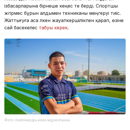
ізбасарларына бірнеше кеңес те берді. Спортшы
жүгірмес бұрын алдымен техниканы меңгеруі тиіс.
Жаттығуға аса үлкен жауапкершілікпен қарап, өзіне
сай бәсекелес
табуы керек
.
Фото: Кейіпкердің жеке мұрағатынан