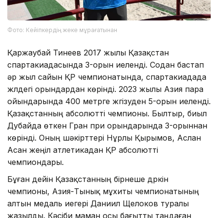
Фото: Кейіпкердің жеке мұрағатынан
Қаржаубай Тинеев 2017 жылы Қазақстан
спартакиадасында 3-орын иеленді. Содан бастап
әр жыл сайын ҚР чемпионатында, спартакиадада
жүлдегі орындардан көрінді. 2023 жылы Азия пара
ойындарында 400 метрге жүгізуден 5-орын иеленді.
Қазақстанның абсолютті чемпионы. Былтыр, биыл
Дубайда өткен Гран при орындарында 3-орыннан
көрінді. Оның шәкірттері Нұрлы Қырымов, Аслан
Асан жеңіл атлетикадан ҚР абсолютті
чемпиондары.
Бұған дейін Қазақстанның бірнеше дүркін
чемпионы, Азия-Тынық мұхиты чемпионатының
алтын медаль иегері Даниил Щелоков туралы
жазылды. Кәсіби маман осы бағытты таңдаған