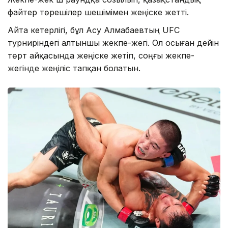
файтер төрешілер шешімімен жеңіске жетті.
Айта кетерлігі, бұл Асу Алмабаевтың UFC
турниріндегі алтыншы жекпе-жегі. Ол осыған дейін
төрт айқасында жеңіске жетіп, соңғы жекпе-
жегінде жеңіліс тапқан болатын.