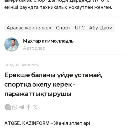
америкалық спортшы Коди Дарденді (17-8-1)
екінші раундта техникалық нокаутпен жеңген.
Аралас жекпе-жек
Спорт
UFC
Абу-Даби
Мұхтар Қалимоллаұлы
Авторлар
13:00, 09 Тамыз 2026
Ерекше баланы үйде ұстамай,
спортқа әкелу керек -
паражаттықтырушы
АҚТӨБЕ. KAZINFORM – Жеңіл атлет әрі