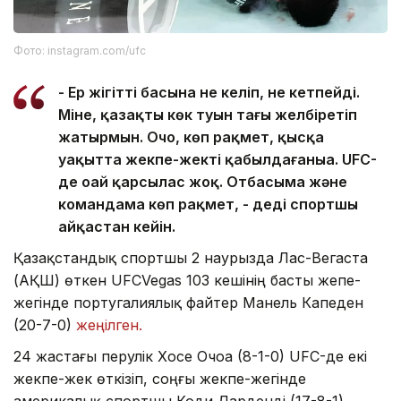
Фото: instagram.com/ufc
- Ер жігіттің басына не келіп, не кетпейді.
Міне, қазақтың көк туын тағы желбіретіп
жатырмын. Очо, көп рақмет, қысқа
уақытта жекпе-жекті қабылдағаныңа. UFC-
де оңай қарсылас жоқ. Отбасыма және
командама көп рақмет, - деді спортшы
айқастан кейін.
Қазақстандық спортшы 2 наурызда Лас-Вегаста
(АҚШ) өткен UFCVegas 103 кешінің басты жепе-
жегінде португалиялық файтер Манель Капеден
(20-7-0)
жеңілген.
24 жастағы перулік Хосе Очоа (8-1-0) UFC-де екі
жекпе-жек өткізіп, соңғы жекпе-жегінде