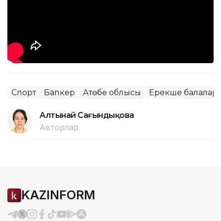
Спорт
Бапкер
Ақтөбе облысы
Ерекше балалар
Алтынай Сағындықова
Авторлар
KAZINFORM