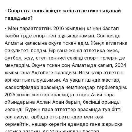
- Спортты, соның ішінде жеңіл атлетиканы қалай
таңдадыңыз?
- Мен параатлетпін. 2016 жылдың күзінен бастап
кәсіби түрде спортпен шұғылданамын. Сол кезде
Алматы қаласына оқуға түскен едім. Жеңіл атлетика
факультеті болды. Бір ғана жеңіл атлетика емес,
футбол, жүзу, үстел теннисі секілді спорт түрлерін де
меңгердім. Оқуға түскен соң Алматыда қалып, 2024
жылы ғана Ақтөбеге оралдым. Өзім қазір атлетпін
әрі жаттықтырушымын. Аз уақыт ішінде жастар,
жасөспірімдер арасында чемпиондар тәрбиеледім.
2025 жылы жастар арасында өткен Азия пара
ойындарына Аслан Асан барып, бесінші орынды
иеленді. Бұрын пара атлеттер арасында туа бітті
сал ауруы, арбада отыратындар мен көзі
көрмейтін, нашар көретін адамдар ғана жарысқа
қатыса алатын. Ал 2025 жылдан бастап