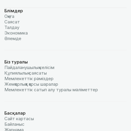
Бөлімдер
Оқиға
Саясат
Талдау
Экономика
Әлемде
Біз туралы
Пайдаланушылық келiciм
Құпиялылық саясаты
Мемлекеттік рәміздер
Жемқорлыққа қарсы шаралар
Мемлекеттік сатып алу туралы мәлiметтер
Басқалар
Сайт картасы
Байланыс
Жарнама