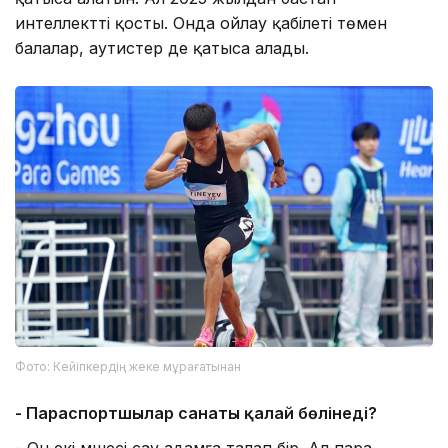
интеллектті қосты. Онда ойлау қабілеті төмен
балалар, аутистер де қатыса алады.
Фото: Кейіпкердің жеке мұрағатынан
- Параспортшылар санаты қалай бөлінеді?
- Он екі мүшесі сау адамға талап бір. Ал пара