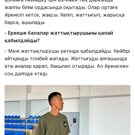
жалпы білім ордасында оқытады. Олар ортаға
үйренісіп кетсе, жақсы. Келіп, жаттығып, жарысқа
барса, ашылады.
- Ерекше балалар жаттықтырушыны қалай
қабылдайды?
- Мені жаттықтырушы ретінде қабылдайды. Кейбірі
айтқанды түсінбей жатады. Жаттығуды алғашында
ата-аналар қарап, бақылап отырады. Ал үйреніскен
соң дәлізде күтеді.