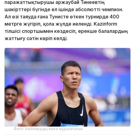
паражаттықтырушы Қаржаубай Тинеевтің
шәкірттері бүгінде ел ішінде абсолютті чемпион.
Ал өзі таяуда ғана Тунисте өткен турнирде 400
метрге жүгіріп, қола жүлде иеленді. Kazinform
тілшісі спортшымен кездесіп, ерекше балалардың
жаттығу сәтін көріп келді.
Фото: Кейіпкердің жеке мұрағатынан