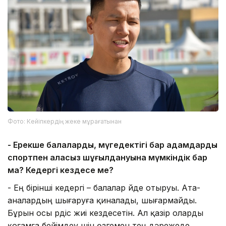
Фото: Кейіпкердің жеке мұрағатынан
- Ерекше балалардың, мүгедектігі бар адамдардың
спортпен алаңсыз шұғылдануына мүмкіндік бар
ма? Кедергі кездесе ме?
- Ең бірінші кедергі – балалар үйде отыруы. Ата-
аналардың шығаруға қиналады, шығармайды.
Бұрын осы үрдіс жиі кездесетін. Ал қазір оларды
қоғамға бейімдеу үшін өзгемен тең дәрежеде