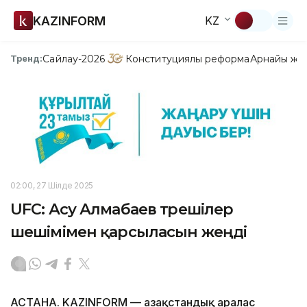
KAZINFORM
KZ
Сайлау-2026
Конституциялық реформа
Арнайы жо
Тренд:
02:00, 27 Шілде 2025
UFC: Асу Алмабаев төрешілер
шешімімен қарсыласын жеңді
АСТАНА. KAZINFORM — Қазақстандық аралас