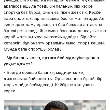
ұялады. Егер олар өзі қатарлы, өзімен тең баламен
араласса ашыла түседі. Он баланың бірі кәсіби
спортқа бет бұрса, оның өзі үлкен жетістік. Кәсіби
пара спортшылар аптасына бес күн жаттығады. Ал
зияткерлік даму ерекшелігі бар балалар аптасына
бір-екі рет келеді. Жүктемені баланың денсаулығына
қарай жаттықтырушы тағайындайды. Бір айта
кетерлігі, бұл оңалту орталығы емес, спорт кешені.
Мұнда бала спортшы болады.
- Бір баланың келіп, ортаға бейімделуіне қанша
уақыт қажет?
- Бәрі де ерекше баланың медициналық
диагнозына байланысты. Орта есеппен бір ай, бір
жарым айда бейімделеді. Кейбіріне көп уақыт
керек.