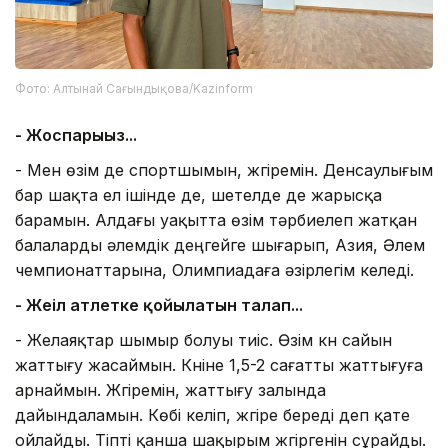
Фото: Алтынай Сағындықова/Kazinform
- Жоспарыңыз...
- Мен өзім де спортшымын, жүгіремін. Денсаулығым
бар шақта ел ішінде де, шетелде де жарысқа
барамын. Алдағы уақытта өзім тәрбиелеп жатқан
балаларды әлемдік деңгейге шығарып, Азия, Әлем
чемпионаттарына, Олимпиадаға әзірлегім келеді.
- Жеңіл атлетке қойылатын талап...
- Желаяқтар шымыр болуы тиіс. Өзім күн сайын
жаттығу жасаймын. Күніне 1,5-2 сағатты жаттығуға
арнаймын. Жүгіремін, жаттығу залында
дайындаламын. Көбі келіп, жүгіре береді деп қате
ойлайды. Тіпті қанша шақырым жүгіргенін сұрайды.