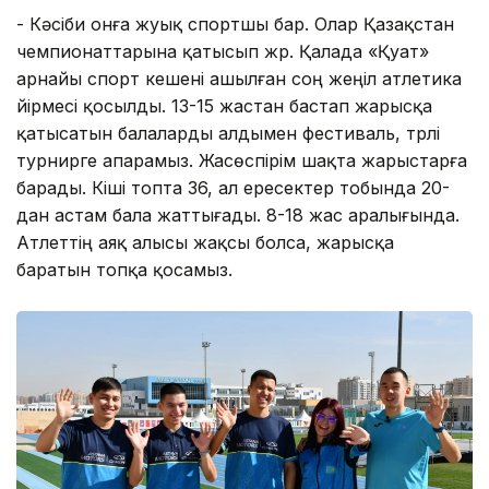
- Кәсіби онға жуық спортшы бар. Олар Қазақстан
чемпионаттарына қатысып жүр. Қалада «Қуат»
арнайы спорт кешені ашылған соң жеңіл атлетика
үйірмесі қосылды. 13-15 жастан бастап жарысқа
қатысатын балаларды алдымен фестиваль, түрлі
турнирге апарамыз. Жасөспірім шақта жарыстарға
барады. Кіші топта 36, ал ересектер тобында 20-
дан астам бала жаттығады. 8-18 жас аралығында.
Атлеттің аяқ алысы жақсы болса, жарысқа
баратын топқа қосамыз.