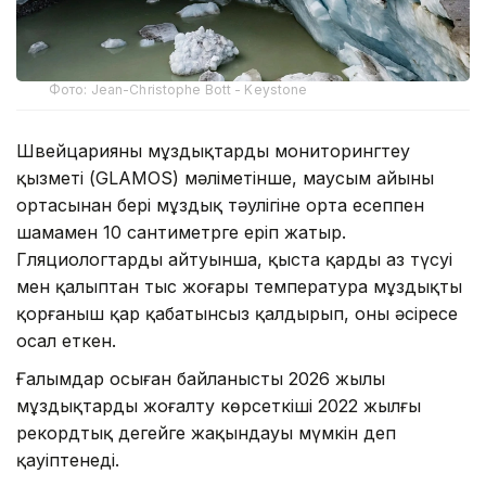
Фото: Jean-Christophe Bott - Keystone
Швейцарияның мұздықтарды мониторингтеу
қызметі (GLAMOS) мәліметінше, маусым айының
ортасынан бері мұздық тәулігіне орта есеппен
шамамен 10 сантиметрге еріп жатыр.
Гляциологтардың айтуынша, қыста қардың аз түсуі
мен қалыптан тыс жоғары температура мұздықты
қорғаныш қар қабатынсыз қалдырып, оны әсіресе
осал еткен.
Ғалымдар осыған байланысты 2026 жылы
мұздықтардың жоғалту көрсеткіші 2022 жылғы
рекордтық деңгейге жақындауы мүмкін деп
қауіптенеді.