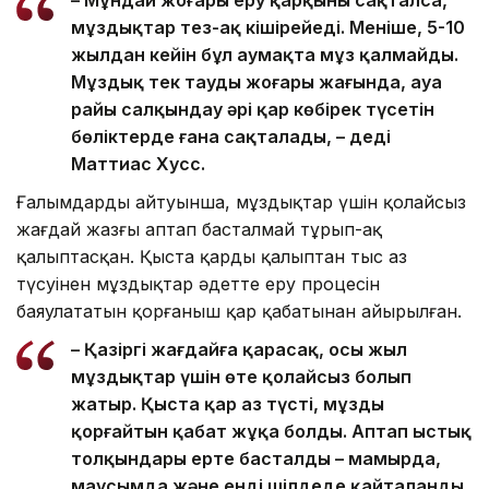
мұздықтар тез-ақ кішірейеді. Меніңше, 5-10
жылдан кейін бұл аумақта мұз қалмайды.
Мұздық тек таудың жоғары жағында, ауа
райы салқындау әрі қар көбірек түсетін
бөліктерде ғана сақталады, – деді
Маттиас Хусс.
Ғалымдардың айтуынша, мұздықтар үшін қолайсыз
жағдай жазғы аптап басталмай тұрып-ақ
қалыптасқан. Қыста қардың қалыптан тыс аз
түсуінен мұздықтар әдетте еру процесін
баяулататын қорғаныш қар қабатынан айырылған.
– Қазіргі жағдайға қарасақ, осы жыл
мұздықтар үшін өте қолайсыз болып
жатыр. Қыста қар аз түсті, мұзды
қорғайтын қабат жұқа болды. Аптап ыстық
толқындары ерте басталды – мамырда,
маусымда және енді шілдеде қайталанды,