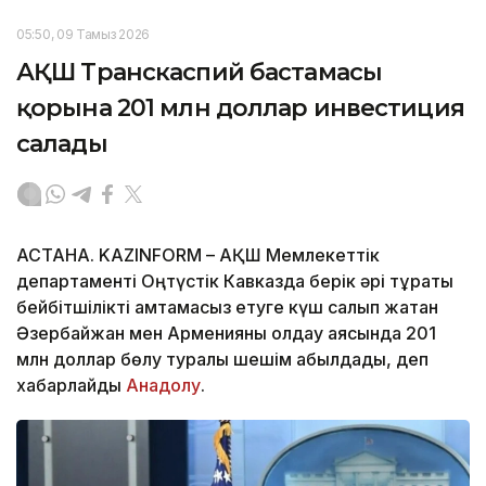
05:50, 09 Тамыз 2026
АҚШ Транскаспий бастамасы
қорына 201 млн доллар инвестиция
салады
АСТАНА. KAZINFORM – АҚШ Мемлекеттік
департаменті Оңтүстік Кавказда берік әрі тұрақты
бейбітшілікті қамтамасыз етуге күш салып жатқан
Әзербайжан мен Арменияны қолдау аясында 201
млн доллар бөлу туралы шешім қабылдады, деп
хабарлайды
Анадолу
.