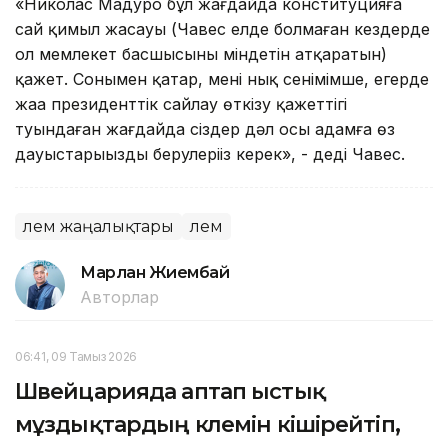
«Николас Мадуро бұл жағдайда конституцияға
сай қимыл жасауы (Чавес елде болмаған кездерде
ол мемлекет басшысының міндетін атқаратын)
қажет. Сонымен қатар, менің нық сенімімше, егерде
жаңа президенттік сайлау өткізу қажеттігі
туындаған жағдайда сіздер дәл осы адамға өз
дауыстарыңызды берулеріңіз керек», - деді Чавес.
Әлем жаңалықтары
Әлем
Марлан Жиембай
Авторлар
06:41, 09 Тамыз 2026
Швейцарияда аптап ыстық
мұздықтардың көлемін кішірейтіп,