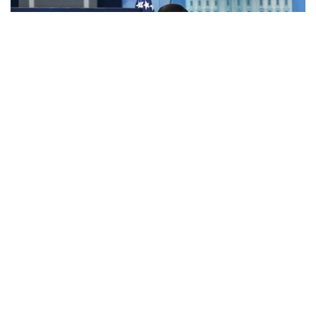
Фото: Анадолу
АҚШ Мемлекеттік хатшысы Марко Рубио Орта
дәліз деп те аталатын Транскаспий сауда бағыты
бойындағы жеке сектор инвестицияларына қолдау
көрсететін Транскаспий бастамасы қорының
құрылғанын мәлімдеді.
Әзербайжан мен Армения арасындағы бейбіт
келісімдердің бірінші жылдығына орай мәлімдеме
жасаған Рубио жаңа директорлар кеңесі
құрылғаннан және АҚШ үкіметі 201 млн доллар