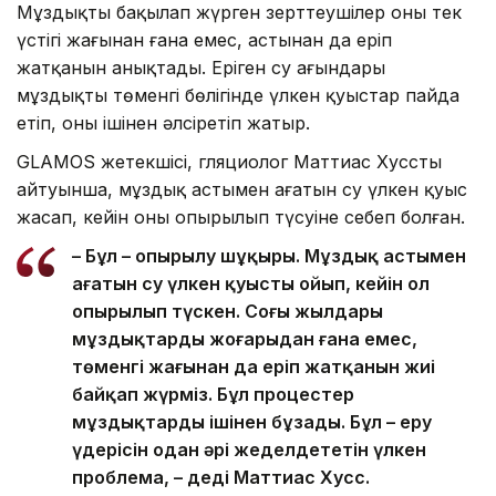
Мұздықты бақылап жүрген зерттеушілер оның тек
үстіңгі жағынан ғана емес, астынан да еріп
жатқанын анықтады. Еріген су ағындары
мұздықтың төменгі бөлігінде үлкен қуыстар пайда
етіп, оны ішінен әлсіретіп жатыр.
GLAMOS жетекшісі, гляциолог Маттиас Хусстың
айтуынша, мұздық астымен ағатын су үлкен қуыс
жасап, кейін оның опырылып түсуіне себеп болған.
– Бұл – опырылу шұңқыры. Мұздық астымен
ағатын су үлкен қуысты ойып, кейін ол
опырылып түскен. Соңғы жылдары
мұздықтардың жоғарыдан ғана емес,
төменгі жағынан да еріп жатқанын жиі
байқап жүрміз. Бұл процестер
мұздықтарды ішінен бұзады. Бұл – еру
үдерісін одан әрі жеделдететін үлкен
проблема, – деді Маттиас Хусс.