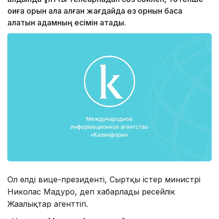
оқиға орын ала қалған жағдайда өз орнын баса
алатын адамның есімін атады.
Ол елдің вице-президенті, Сыртқы істер министрі
Николас Мадуро, деп хабарлады ресейлік
Жаңалықтар агенттігі.