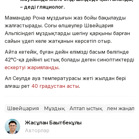
– деді гляциолог.
Мамандар Рона мұздығын жаз бойы бақылауды
жалғастырады. Соңғы өлшеулер Швейцария
Альпісіндегі мұздықтардың шегіну қарқыны барған
сайын үдеп келе жатқанын көрсетіп отыр.
Айта кетейік, бұған дейін еліміздің басым бөлігінде
42°C-қа дейінгі ыстық болады деген синоптиктердің
ескертуі жарияланды
.
Ал Сеулде ауа температурасы жеті жылдан бері
алғаш рет
40 градустан асты
.
Швейцария
Мұздық
Аптап ыстық
Әлем жаңал
Жасұлан Бақытбекұлы
Авторлар