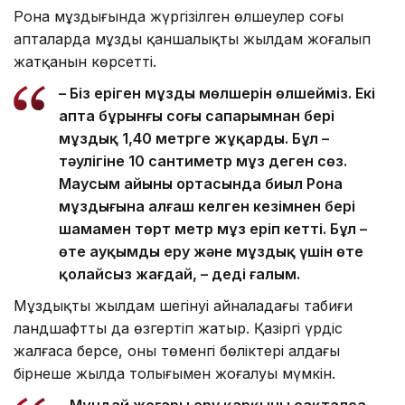
Рона мұздығында жүргізілген өлшеулер соңғы
апталарда мұздың қаншалықты жылдам жоғалып
жатқанын көрсетті.
– Біз еріген мұздың мөлшерін өлшейміз. Екі
апта бұрынғы соңғы сапарымнан бері
мұздық 1,40 метрге жұқарды. Бұл –
тәулігіне 10 сантиметр мұз деген сөз.
Маусым айының ортасында биыл Рона
мұздығына алғаш келген кезімнен бері
шамамен төрт метр мұз еріп кетті. Бұл –
өте ауқымды еру және мұздық үшін өте
қолайсыз жағдай, – деді ғалым.
Мұздықтың жылдам шегінуі айналадағы табиғи
ландшафтты да өзгертіп жатыр. Қазіргі үрдіс
жалғаса берсе, оның төменгі бөліктері алдағы
бірнеше жылда толығымен жоғалуы мүмкін.
– Мұндай жоғары еру қарқыны сақталса,