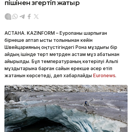
пішінен өзгертіп жатыр
АСТАНА. KAZINFORM – Еуропаны шарпыған
бірнеше аптап ыстық толқынынан кейін
Швейцарияның оңтүстігіндегі Рона мұздығы бір
айдың ішінде төрт метрден астам мұз қабатынан
айырылды. Бұл температураның көтерілуі Альпі
мұздықтарына барған сайын ерекше әсер етіп
жатқанын көрсетеді, деп хабарлайды
Еuronews
.