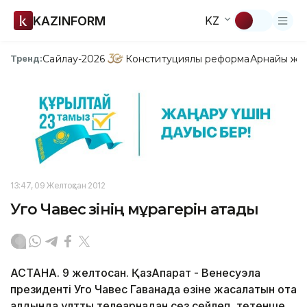
KAZINFORM
KZ
Сайлау-2026
Конституциялық реформа
Арнайы жо
Тренд:
13:47, 09 Желтоқсан 2012
Уго Чавес өзінің мұрагерін атады
АСТАНА. 9 желтоқсан. ҚазАқпарат - Венесуэла
президенті Уго Чавес Гаванада өзіне жасалатын ота
алдында ұлттық телеарнадан сөз сөйлеп, төтенше