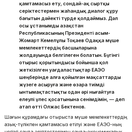
қамтамасыз ету, сондай-ақ сыртқы
серіктестермен жаһандық диалог құру
бағытын дәйекті түрде қолдаймыз. Дәл
осы ұстанымды Қазақстан
Республикасының Президенті Қасым-
Жомарт Кемелұлы Тоқаев Одаққа мүше
мемлекеттердің басшыларына
жолдауында белгілеген болатын. Бүгінгі
отырыс қорытындысы бойынша қол
жеткізілген уағдаластықтар ЕАЭО
шеңберінде алға қойылған мақсаттарды
жүзеге асыруға және өзара тиімді
ынтымақтастықты одан әрі нығайтуға
елеулі үлес қосатынына сенімдімін, — деп
атап өтті Олжас Бектенов.
Шағын құрамдағы отырыста мүше мемлекеттердің
азық-түлікпен қамтамасыз етілуі және ЕАЭО-ның
негізгі сауда әріптестерімен сауда-экономикалық