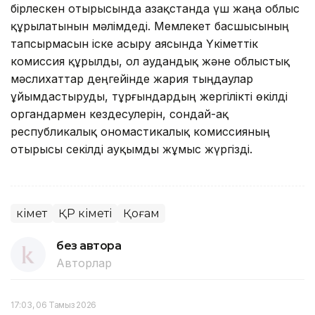
бірлескен отырысында Қазақстанда үш жаңа облыс
құрылатынын мәлімдеді. Мемлекет басшысының
тапсырмасын іске асыру аясында Үкіметтік
комиссия құрылды, ол аудандық және облыстық
мәслихаттар деңгейінде жария тыңдаулар
ұйымдастыруды, тұрғындардың жергілікті өкілді
органдармен кездесулерін, сондай-ақ
республикалық ономастикалық комиссияның
отырысы секілді ауқымды жұмыс жүргізді.
Үкімет
ҚР Үкіметі
Қоғам
без автора
Авторлар
17:03, 06 Тамыз 2026