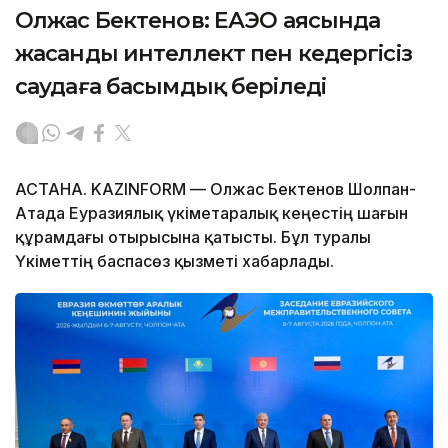
Олжас Бектенов: ЕАЭО аясында
жасанды интеллект пен кедергісіз
саудаға басымдық беріледі
АСТАНА. KAZINFORM — Олжас Бектенов Шолпан-
Атада Еуразиялық үкіметаралық кеңестің шағын
құрамдағы отырысына қатысты. Бұл туралы
Үкіметтің баспасөз қызметі хабарлады.