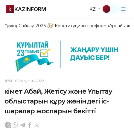
KAZINFORM
KZ
Сайлау-2026
Конституциялық реформа
Арнайы жо
Тренд:
18:50, 03 Маусым 2022
Үкімет Абай, Жетісу және Ұлытау
облыстарын құру жөніндегі іс-
шаралар жоспарын бекітті