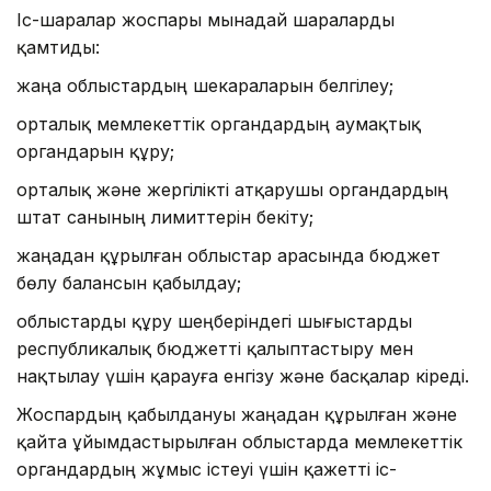
Іс-шаралар жоспары мынадай шараларды
қамтиды:
жаңа облыстардың шекараларын белгілеу;
орталық мемлекеттік органдардың аумақтық
органдарын құру;
орталық және жергілікті атқарушы органдардың
штат санының лимиттерін бекіту;
жаңадан құрылған облыстар арасында бюджет
бөлу балансын қабылдау;
облыстарды құру шеңберіндегі шығыстарды
республикалық бюджетті қалыптастыру мен
нақтылау үшін қарауға енгізу және басқалар кіреді.
Жоспардың қабылдануы жаңадан құрылған және
қайта ұйымдастырылған облыстарда мемлекеттік
органдардың жұмыс істеуі үшін қажетті іс-