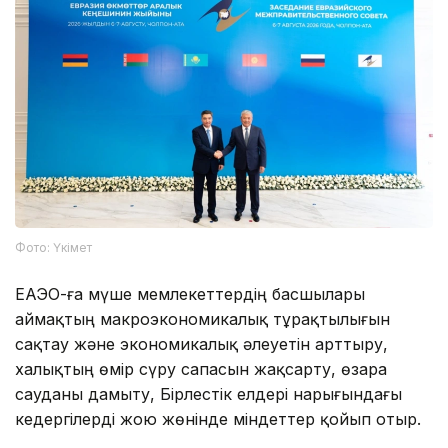
Фото: Үкімет
ЕАЭО-ға мүше мемлекеттердің басшылары
аймақтың макроэкономикалық тұрақтылығын
сақтау және экономикалық әлеуетін арттыру,
халықтың өмір сүру сапасын жақсарту, өзара
сауданы дамыту, Бірлестік елдері нарығындағы
кедергілерді жою жөнінде міндеттер қойып отыр.