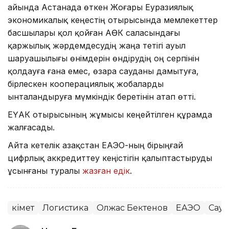
айында Астанада өткен Жоғары Еуразиялық
экономикалық кеңестің отырысында мемлекеттер
басшылары қол қойған АӨК саласындағы
қаржылық жәрдемдесудің жаңа тетігі ауыл
шаруашылығы өнімдерін өндірудің оң серпінін
қолдауға ғана емес, өзара сауданы дамытуға,
бірлескен кооперациялық жобаларды
ынталандыруға мүмкіндік беретінін атап өтті.
ЕҮАК отырысының жұмысы кеңейтілген құрамда
жалғасады.
Айта кетелік Қазақстан ЕАЭО-ның бірыңғай
цифрлық аккредиттеу кеңістігін қалыптастыруды
ұсынғаны туралы
жазған едік
.
Үкімет
Логистика
Олжас Бектенов
ЕАЭО
Сауд