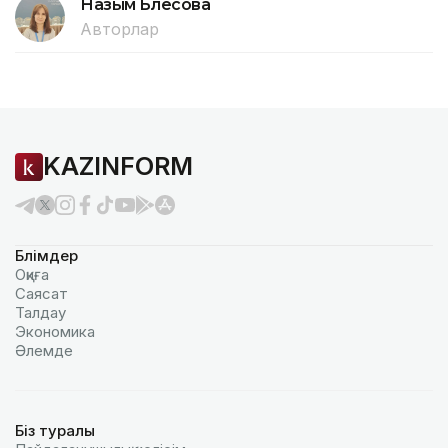
Назым Бөлесова
Авторлар
KAZINFORM
Бөлімдер
Оқиға
Саясат
Талдау
Экономика
Әлемде
Біз туралы