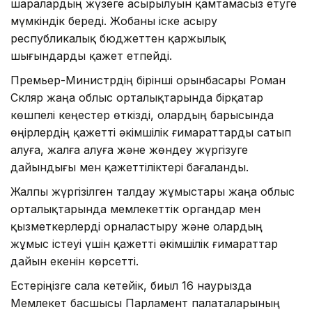
шаралардың жүзеге асырылуын қамтамасыз етуге
мүмкіндік береді. Жобаны іске асыру
республикалық бюджеттен қаржылық
шығындарды қажет етпейді.
Премьер-Министрдің бірінші орынбасары Роман
Скляр жаңа облыс орталықтарында бірқатар
көшпелі кеңестер өткізді, олардың барысында
өңірлердің қажетті әкімшілік ғимараттарды сатып
алуға, жалға алуға және жөндеу жүргізуге
дайындығы мен қажеттіліктері бағаланды.
Жалпы жүргізілген талдау жұмыстары жаңа облыс
орталықтарында мемлекеттік органдар мен
қызметкерлерді орналастыру және олардың
жұмыс істеуі үшін қажетті әкімшілік ғимараттар
дайын екенін көрсетті.
Естеріңізге сала кетейік, биыл 16 наурызда
Мемлекет басшысы Парламент палаталарының