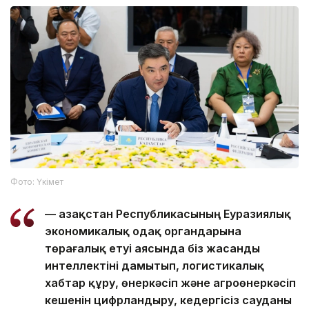
Фото: Үкімет
— Қазақстан Республикасының Еуразиялық
экономикалық одақ органдарына
төрағалық етуі аясында біз жасанды
интеллектіні дамытып, логистикалық
хабтар құру, өнеркәсіп және агроөнеркәсіп
кешенін цифрландыру, кедергісіз сауданы