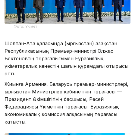
Фото: Үкімет
Шолпан-Ата қаласында (Қырғызстан) Қазақстан
Республикасының Премьер-министрі Олжас
Бектеновтің төрағалығымен Еуразиялық
үкіметаралық кеңестің шағын құрамдағы отырысы
өтті.
Жиынға Армения, Беларусь премьер-министрлері,
Қырғызстан Министрлер кабинетінің төрағасы —
Президент Әкімшілігінің басшысы, Ресей
Федерациясы Үкіметінің төрағасы, Еуразиялық
экономикалық комиссия алқасының төрағасы
қатысты.