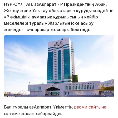
НҰР-СҰЛТАН. ҚазАқпарат - ҚР Президентінің Абай,
Жетісу және Ұлытау облыстарын құруды көздейтін
«ҚР әкімшілік-аумақтық құрылысының кейбір
мәселелері туралы» Жарлығын іске асыру
жөніндегі іс-шаралар жоспары бекітілді.
Бұл туралы ҚазАқпарат Үкіметтің
ресми сайтына
сілтеме жасап хабарлайды.