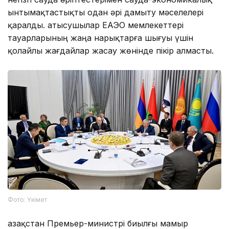
ынтымақтастықты одан әрі дамыту мәселелері
қаралды. Қатысушылар ЕАЭО мемлекеттері
тауарларының жаңа нарықтарға шығуы үшін
қолайлы жағдайлар жасау жөнінде пікір алмасты.
Фото: Үкімет
Қазақстан Премьер-министрі биылғы мамыр