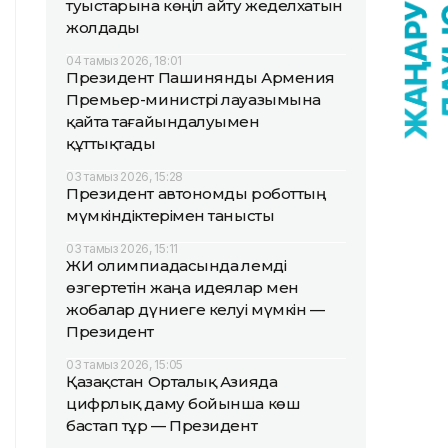
туыстарына көңіл айту жеделхатын
жолдады
04 тамыз 2026, 18:01
Президент Пашинянды Армения
Премьер-министрі лауазымына
қайта тағайындалуымен
құттықтады
03 тамыз 2026, 15:28
Президент автономды роботтың
мүмкіндіктерімен танысты
03 тамыз 2026, 15:11
ЖИ олимпиадасында әлемді
өзгертетін жаңа идеялар мен
жобалар дүниеге келуі мүмкін —
Президент
03 тамыз 2026, 15:05
Қазақстан Орталық Азияда
цифрлық даму бойынша көш
бастап тұр — Президент