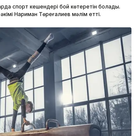
арда спорт кешендері бой көтеретін болады.
 әкімі Нариман Төреғалиев мәлім етті.