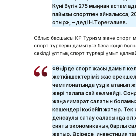
Күні бүгін 275 мыңнан астам а
пайызы спортпен айналысса, 20
отыр», – деді Н.Төреғалиев.
Облыс басшысы ҚР Туризм және спорт ми
спорт түрлерін дамытуға баса көңіл бөлін
секілді ұлттық спорт түрлері ұмыт қалма
«Өңірде спорт жақсы дамып кел
жеткіншектеріміз жас ерекшелі
чемпионатында үздік атанып ж
жері талапқа сай келмейді. Сон
жаңа ғимарат салатын боламы
кешендері көбейіп жатыр. Тек с
денсаулық сақтау саласында қол
сияқты экономиканың барлық с
жатыр. Әсіресе, инвестиция та