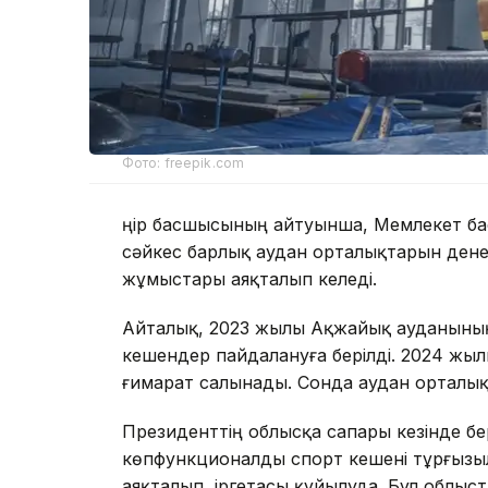
Фото: freepik.com
Өңір басшысының айтуынша, Мемлекет 
сәйкес барлық аудан орталықтарын ден
жұмыстары аяқталып келеді.
Айталық, 2023 жылы Ақжайық ауданыны
кешендер пайдалануға берілді. 2024 жыл
ғимарат салынады. Сонда аудан орталы
Президенттің облысқа сапары кезінде б
көпфункционалды спорт кешені тұрғызыл
аяқталып, іргетасы құйылуда. Бұл облыста