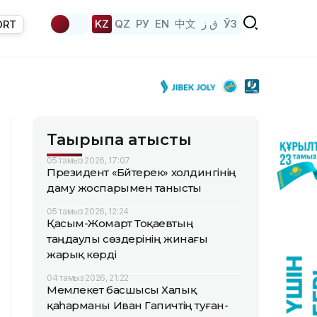
KZ
QZ
РУ
EN
中文
ق ز
ЎЗ
ORT
Тақырыпқа қатысты
05 тамыз 2026, 17:07
Президент «Бәйтерек» холдингінің
даму жоспарымен танысты
05 тамыз 2026, 12:24
Қасым-Жомарт Тоқаевтың
таңдаулы сөздерінің жинағы
жарық көрді
04 тамыз 2026, 21:22
Мемлекет басшысы Халық
қаһарманы Иван Гапичтің туған-