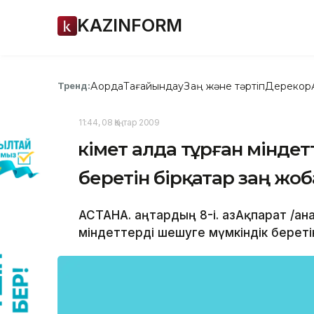
KAZINFORM
Ақорда
Тағайындау
Заң және тәртіп
Дерекқор
Тренд:
11:44, 08 Қаңтар 2009
Үкімет алда тұрған мінде
беретін бірқатар заң жоб
АСТАНА. Қаңтардың 8-і. ҚазАқпарат /Қ
міндеттерді шешуге мүмкіндік беретін