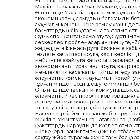
Бүгін Парламент Мәжілісінің жаңа 200
Мәжіліс Төрағасы Орал Мұхамеджанов о
Өз сөзінде Мәжіліс Төрағасы жақында
экономикалық дамудың болжамды бет
ауқымды кешенін іске асыру жөнінде ти
бағыттардың бірқатарына тоқталып өтті.
жұмыспен қамтамасыз етуге, жұртшылық
үлескерлер проблемаларын шешуге, «3
жеделдете іске асыруға, бәсекеге қабіл
тездете қалыптастыруға, кәсіпкерлікті 
мейлінше азайтуға қатысты шараларды 
экономиканы тұрақтандыруға, кадрлард
мемлекеттік қаражатты тиімді игеру, за
әлеуметтік көмектің ауқымын кеңейту мә
тұрған міндеттерді шешуге мүмкіндік бе
Оның ішінде тұрғын үй-коммуналдық сала
әлеуметтік ? кәсіпкерлік корпорация
реттеу және агроөнеркәсіптік кешеннің
түлік қауіпсіздігі, жер қойнауы және ж
мәселелер бойынша заң жобалары бар»,
Мәжілісі Үкімет ұсынған аталған заң жо
құжаттарды қарауды да көздеп отыр. А
«Неке (ерлі-зайыптылық) және отбасы 
сақтау жүйесі туралы» және тағы басқа