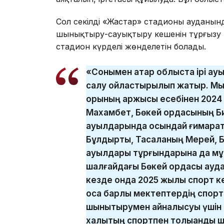
Сол секілді «Жастар» стадионы ауданынд
шынықтыру-сауықтыру кешенін тұрғызу 
стадион күрделі жөнделетін болады.
«Сонымен қатар облыста ірі а
салу ойластырылып жатыр. Мыса
қорының қаржысы есебінен 202
Махамбет, Бөкей ордасының Би
ауылдарында осындай ғимарат
Бұлдырты, Тасқаланың Мерей, Б
ауылдары тұрғындарына да мұ
шалғайдағы Бөкей ордасы ауд
кезде онда 2025 жылы спорт к
қоса барлық мектептердің спор
шынықтырумен айналысуы үшін а
халықтың спортпен толыққанды 