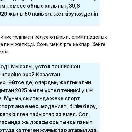
дам немесе облыс халқының 39,6
29 жылы 50 пайызға жеткізу көзделіп
нистрлігімен келісе отырып, олимпиадалық
етінін жеткізді. Сонымен бірге көкпар, бәйге
йды.
еді. Мысалы, үстел теннисінен
ктеріне қарай Қазақстан
үр. Әйтсе де, олардың жаттығатын
дықтан 2025 жылы үстел теннисі үшін
з. Мұның сыртында жеке спорт
порт қана емес, мәдениет, білім беру,
 жеткізілген табыстар аз емес. Сол
аласында жыл жақсы қорытындыланып
ртуда көптеген жұмыстар атқарылуда.