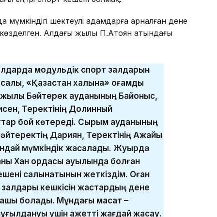
а мүмкіндігі шектеулі адамдарға арналған дене
көзделген. Алдағы жылы П.Атоян атындағы
уылдарда модульдік спорт залдарын
лы, «Қазақстан халқына» қоғамдық
4 жылы Бәйтерек ауданының Байқоныс,
сен, Теректінің Долинный
тар бой көтереді. Сырым ауданының
әйтеректің Дариян, Теректінің Ақжайық
ндай мүмкіндік жасалады. Жуырда
аны Хан ордасы ауылында болған
ешені салынатынын жеткіздім. Оған
т залдары кешкісін жастардың дене
шық болады. Мұндағы мақсат –
шұғылдануы үшін қажетті жағдай жасау.