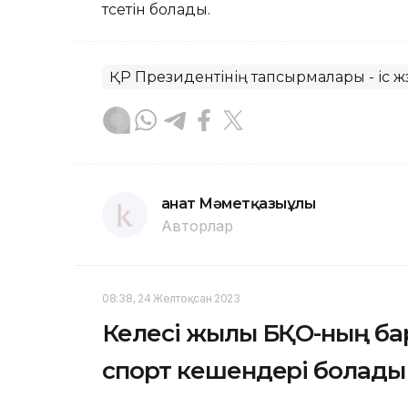
түсетін болады.
ҚР Президентінің тапсырмалары - іс жү
Қанат Мәметқазыұлы
Авторлар
08:38, 24 Желтоқсан 2023
Келесі жылы БҚО-ның ба
спорт кешендері болады