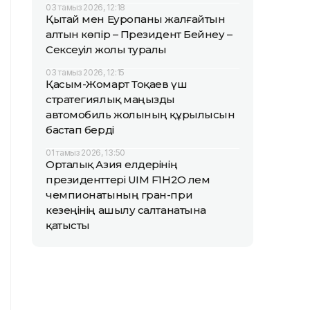
03 тамыз 2026, 12:18
Қытай мен Еуропаны жалғайтын
алтын көпір – Президент Бейнеу –
Сексеуіл жолы туралы
03 тамыз 2026, 12:15
Қасым-Жомарт Тоқаев үш
стратегиялық маңызды
автомобиль жолының құрылысын
бастап берді
01 тамыз 2026, 13:50
Орталық Азия елдерінің
президенттері UIM F1H2O әлем
чемпионатының гран-при
кезеңінің ашылу салтанатына
қатысты