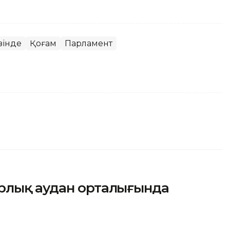
зінде
Қоғам
Парламент
рлық аудан орталығында