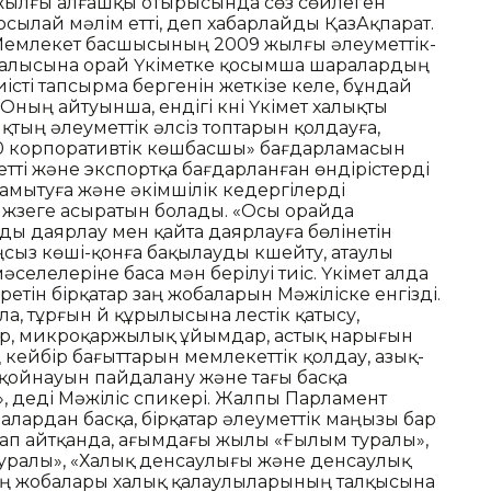
9 жылғы алғашқы отырысында сөз сөйлеген
сылай мәлім етті, деп хабарлайды ҚазАқпарат.
 Мемлекет басшысының 2009 жылғы әлеуметтік-
алысына орай Үкіметке қосымша шаралардың
істі тапсырма бергенін жеткізе келе, бұндай
 Оның айтуынша, ендігі күні Үкімет халықты
тың әлеуметтік әлсіз топтарын қолдауға,
0 корпоративтік көшбасшы» бағдарламасын
етті және экспортқа бағдарланған өндірістерді
дамытуға және әкімшілік кедергілерді
жүзеге асыратын болады. «Осы орайда
ы даярлау мен қайта даярлауға бөлінетін
ңсыз көші-қонға бақылауды күшейту, атаулы
селелеріне баса мән берілуі тиіс. Үкімет алда
ретін бірқатар заң жобаларын Мәжіліске енгізді.
, тұрғын үй құрылысына үлестік қатысу,
лар, микроқаржылық ұйымдар, астық нарығын
 кейбір бағыттарын мемлекеттік қолдау, азық-
ер қойнауын пайдалану және тағы басқа
 деді Мәжіліс спикері. Жалпы Парламент
балардан басқа, бірқатар әлеуметтік маңызы бар
тап айтқанда, ағымдағы жылы «Ғылым туралы»,
туралы», «Халық денсаулығы және денсаулық
 заң жобалары халық қалаулыларының талқысына