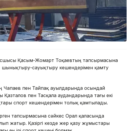
басшысы Қасым-Жомарт Тоқаевтың тапсырмасына
е шынықтыру-сауықтыру кешендерімен қамту
ң Чапаев пен Тайпақ ауылдарында осындай
ы Қазталов пен Тасқала аудандарында тағы екі
қтары спорт кешендерімен толық қамтылады.
ерген тапсырмасына сәйкес Орал қаласында
ып жатыр. Қазіргі кезде жер қазу жұмыстары
ғы ең ірі спорт кешені болмақ.