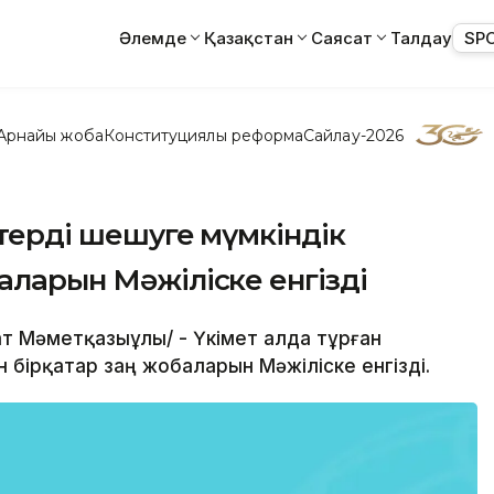
Әлемде
Қазақстан
Саясат
Талдау
SP
Арнайы жоба
Конституциялық реформа
Сайлау-2026
ттерді шешуге мүмкіндік
аларын Мәжіліске енгізді
анат Мәметқазыұлы/ - Үкімет алда тұрған
 бірқатар заң жобаларын Мәжіліске енгізді.