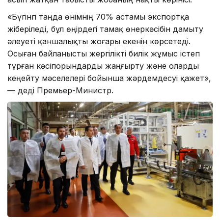
«Бүгінгі таңда өнімнің 70% астамы экспортқа
жіберіледі, бұл өңірдегі тамақ өнеркәсібін дамыту
әлеуеті қаншалықты жоғары екенін көрсетеді.
Осыған байланысты жергілікті билік жұмыс істеп
тұрған кәсіпорындарды жаңғырту және оларды
кеңейту мәселелері бойынша жәрдемдесуі қажет»,
— деді Премьер-Министр.