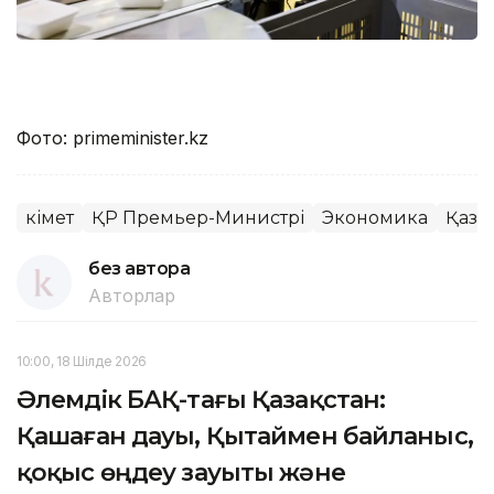
Фото: primeminister.kz
Үкімет
ҚР Премьер-Министрі
Экономика
Қаза
без автора
Авторлар
10:00, 18 Шілде 2026
Әлемдік БАҚ-тағы Қазақстан:
Қашаған дауы, Қытаймен байланыс,
қоқыс өңдеу зауыты және