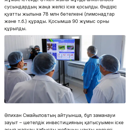
сусындардың жаңа желісі іске қосылды. Өндіріс
қуатты жылына 78 млн бөтелкені (лимонадтар
және т.б.) құрады. Қосымша 90 жұмыс орны
құрылды.
Әлихан Смайыловтың айтуынша, бұл заманауи
зауыт – шетелдік инвестицияның қатысуымен іске
асып жатқан табысты жобаның нақты көрінісі.