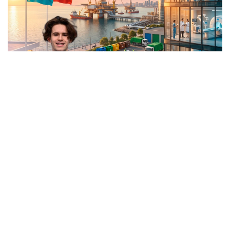
Коллаж: Kazinform / Nano Banana /Olympic.kz
Xinhua:
Си Цзиньпин Қазақстан Президенті
Қасым-Жомарт Тоқаевпен кездесті
16 шілдеде Шанхайдағы Сицзяо резиденциясында
Қытай Төрағасы Си Цзиньпин Қазақстан
Президенті Қасым-Жомарт Тоқаевпен кездесті.
Қазақстанның Мемлекет басшысы Қытайға
Дүниежүзілік жасанды интеллект