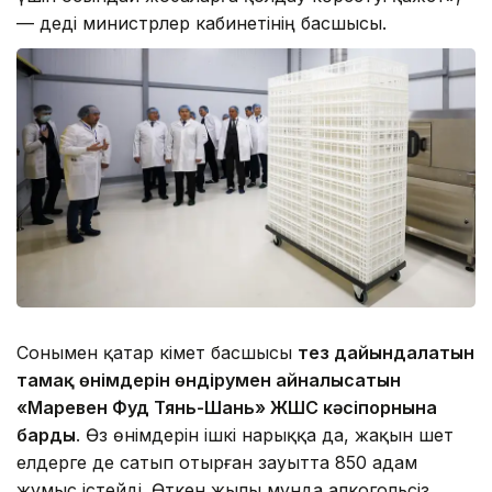
— деді министрлер кабинетінің басшысы.
Сонымен қатар Үкімет басшысы
тез дайындалатын
тамақ өнімдерін өндірумен айналысатын
«Маревен Фуд Тянь-Шань» ЖШС кәсіпорнына
барды
. Өз өнімдерін ішкі нарыққа да, жақын шет
елдерге де сатып отырған зауытта 850 адам
жұмыс істейді. Өткен жылы мұнда алкогольсіз