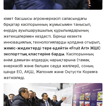
Үкімет басшысы агроөнеркәсіп саласындағы
бірқатар кәсіпорынның жұмысымен танысып,
өңірдің ауылшаруашылық құрылымдарының
жетекшілерімен кездесті. Бірінші кезекте
инновациялық технологияларды қолдана отырып,
жеміс-жидектерді терең өңдейтін «Fruit Art» ЖШС
экспорттық кластеріне барды
. Кәсіпорынның
өнімі дамыған елдердің нарықтарына (тамақ
өнеркәсібі және бөлшек сауда желілері), соның
ішінде ЕО, АҚШ, Жапония және Оңтүстік Кореяға
жеткізіледі.