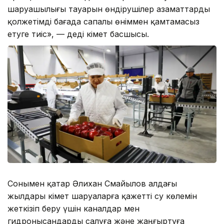
шаруашылығы тауарын өндірушілер азаматтарды
қолжетімді бағада сапалы өніммен қамтамасыз
етуге тиіс», — деді Үкімет басшысы.
Сонымен қатар Әлихан Смайылов алдағы
жылдары Үкімет шаруаларға қажетті су көлемін
жеткізіп беру үшін каналдар мен
гидронысандарды салуға және жаңғыртуға