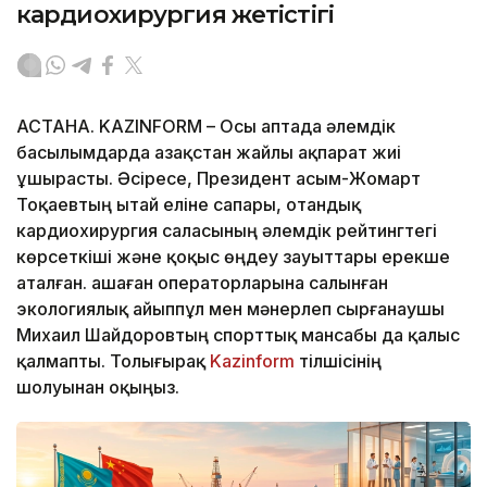
кардиохирургия жетістігі
АСТАНА. KAZINFORM – Осы аптада әлемдік
басылымдарда Қазақстан жайлы ақпарат жиі
ұшырасты. Әсіресе, Президент Қасым-Жомарт
Тоқаевтың Қытай еліне сапары, отандық
кардиохирургия саласының әлемдік рейтингтегі
көрсеткіші және қоқыс өңдеу зауыттары ерекше
аталған. Қашаған операторларына салынған
экологиялық айыппұл мен мәнерлеп сырғанаушы
Михаил Шайдоровтың спорттық мансабы да қалыс
қалмапты. Толығырақ
Kazinform
тілшісінің
шолуынан оқыңыз.