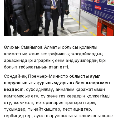
Әлихан Смайылов Алматы облысы қолайлы
климаттық және географиялық жағдайлардың
арқасында ірі аграрлық өнім өндірушілердің бірі
болып табылатынын атап өтті.
Сондай-ақ Премьер-Министр
облыстың ауыл
шаруашылығы құрылымдарының басшыларымен
кездесіп,
субсидиялау, айналым қаражатымен
қамтамасыз ету, су және газ көздерін қолжетімді
ету, жем-жөп, ветеринария препараттары,
тұқымдар, тыңайтқыштар, пестицидтер,
гербицидтер, ауыл шаруашылығы техникасы және