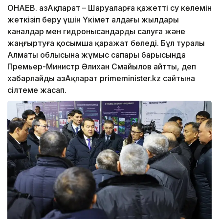
ҚОНАЕВ. ҚазАқпарат – Шаруаларға қажетті су көлемін
жеткізіп беру үшін Үкімет алдағы жылдары
каналдар мен гидронысандарды салуға және
жаңғыртуға қосымша қаражат бөледі. Бұл туралы
Алматы облысына жұмыс сапары барысында
Премьер-Министр Әлихан Смайылов айтты, деп
хабарлайды ҚазАқпарат primeminister.kz сайтына
сілтеме жасап.