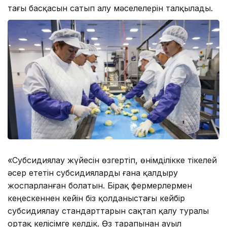
тағы басқасын сатып алу мәселелерін талқылады.
«Субсидиялау жүйесін өзгертіп, өнімділікке тікелей
әсер ететін субсидияларды ғана қалдыру
жоспарланған болатын. Бірақ фермерлермен
кеңескеннен кейін біз қолданыстағы кейбір
субсидиялау стандарттарын сақтап қалу туралы
ортақ келісімге келдік. Өз тарапынан ауыл