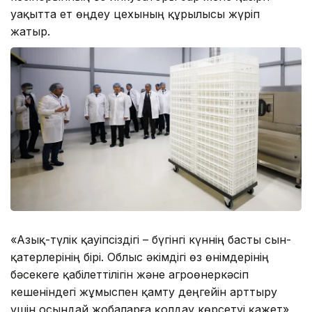
уақытта ет өңдеу цехының құрылысы жүріп
жатыр.
«Азық-түлік қауіпсіздігі – бүгінгі күннің басты сын-
қатерлерінің бірі. Облыс әкімдігі өз өнімдерінің
бәсекеге қабілеттілігін және агроөнеркәсіп
кешеніндегі жұмыспен қамту деңгейін арттыру
үшін осындай жобаларға қолдау көрсетуі қажет»,