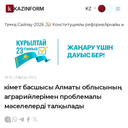
KAZINFORM
KZ
Сайлау-2026
Конституциялық реформа
Арнайы жо
Тренд:
18:10, 13 Қаңтар 2023
Үкімет басшысы Алматы облысының
аграрийлерімен проблемалы
мәселелерді талқылады