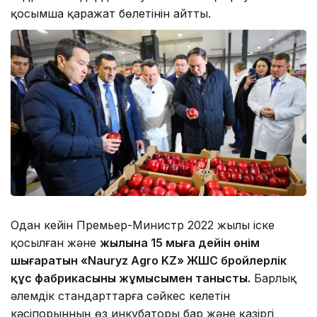
қосымша қаражат бөлетінін айтты.
Одан кейін Премьер-Министр 2022 жылы іске
қосылған және
жылына 15 мыңға дейін өнім
шығаратын «Nauryz Agro KZ» ЖШС бройлерлік
құс фабрикасының жұмысымен танысты.
Барлық
әлемдік стандарттарға сәйкес келетін
кәсіпорынның өз инкубаторы бар және қазіргі