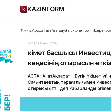
KAZINFORM
Ақорда
Тағайындау
Заң және тәртіп
Дерекқор
Тренд:
22:41, 19 Мамыр 2017
Үкімет басшысы Инвести
кеңесінің отырысын өткіз
АСТАНА. ҚазАқпарат - Бүгін Үкімет үй
Сағынтаевтың төрағалығымен Инвести
отырысы өтті, деп хабарланды primemi