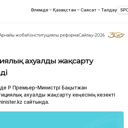
Әлемде
Қазақстан
Саясат
Талдау
SP
Арнайы жоба
Конституциялық реформа
Сайлау-2026
циялық ахуалды жақсарту
ді
інде ҚР Премьер-Министрі Бақытжан
циялық ахуалды жақсарту кеңесінің кезекті
nister.kz сайтында.