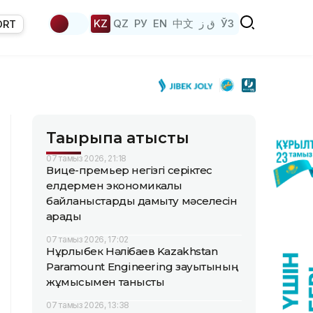
KZ
QZ
РУ
EN
中文
ق ز
ЎЗ
ORT
Тақырыпқа қатысты
07 тамыз 2026, 21:18
Вице-премьер негізгі серіктес
елдермен экономикалық
байланыстарды дамыту мәселесін
қарады
07 тамыз 2026, 17:02
Нұрлыбек Нәлібаев Kazakhstan
Paramount Engineering зауытының
жұмысымен танысты
07 тамыз 2026, 13:38