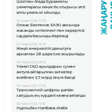
Шолпан-Атада Еуразиялық
үкіметаралық кеңестің отырысы өтті:
алты құжатқа қол қойылды
06 тамыз 2026, 17:03
Олжас Бектенов: ЕАЭО аясында
жасанды интеллект пен кедергісіз
саудаға басымдық беріледі
06 тамыз 2026, 15:30
Жеңіл өнеркәсіпті дамытуға
арналған 28 шара іске асырылады
06 тамыз 2026, 08:12
Үкімет СҚО ауылдарын сумен
қамтуға қайтарылған активтер
есебінен 2,7 млрд теңге бөлді
05 тамыз 2026, 17:05
Транскаспий цифрлық дәлізін
салудың ең күрделі кезеңі аяқталды
05 тамыз 2026, 13:18
Нұрлыбек Нәлібаев Ақтөбе