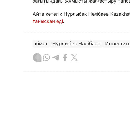
бағытындағы жұмысты жалғастыру тап
Айта кетелік Нұрлыбек Нәлібаев Kazakhs
танысқан еді
.
Үкімет
Нұрлыбек Нәлібаев
Инвестиц
Назым Бөлесова
Авторлар
17:02, 07 Тамыз 2026
Нұрлыбек Нәлібаев Kazak