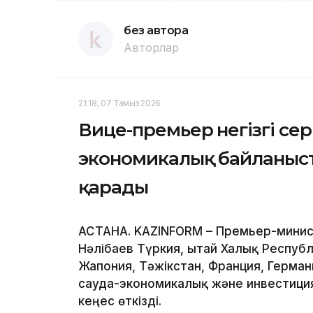
без автора
Авторлар
21:18, 07 Тамыз 2026
Вице-премьер негізгі се
экономикалық байланыс
қарады
АСТАНА. KAZINFORM – Премьер-минис
Нәлібаев Түркия, Қытай Халық Респуб
Жапония, Тәжікстан, Франция, Герма
сауда-экономикалық және инвестиц
кеңес өткізді.