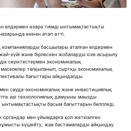
н елдермен өзара тиімді ынтымақтастықты
азарында екенін атап өтті.
ық компаниялардың басшылары аталған елдермен
жай-күйі және бірлескен жобалардың іске асырылу
дік серіктестермен экономикалық
згі мәселелер талқыланып, сыртқы экономикалық
спективалы бағыттары айқындалды.
ермен сауда-экономикалық және инвестициялық
птік әрі технологиялық дамуының маңызды
р ынтымақтастықтың басым бағыттарын белгіледі.
 органдар мен ұйымдарға қол жеткізілген
 жұмысты күшейту, жаңа бастамаларды айқындау