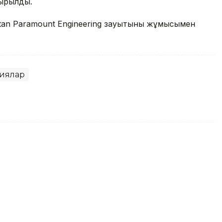
сырылды.
tan Paramount Engineering зауытының жұмысымен
иялар
hstan Paramount Engineering