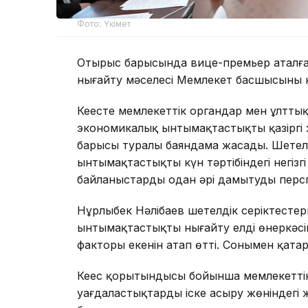
Фото: Үкімет
Отырыс барысында вице-премьер аталға
нығайту мәселесі Мемлекет басшысының н
Кеңесте мемлекеттік органдар мен ұлтт
экономикалық ынтымақтастықтың қазіргі 
барысы туралы баяндама жасады. Шетел
ынтымақтастықтың күн тәртібіндегі негі
байланыстарды одан әрі дамытудың пер
Нұрлыбек Нәлібаев шетелдік серіктест
ынтымақтастықты нығайту елдің өнеркәсі
факторы екенін атап өтті. Сонымен қата
Кеңес қорытындысы бойынша мемлекеттік
уағдаластықтарды іске асыру жөніндегі