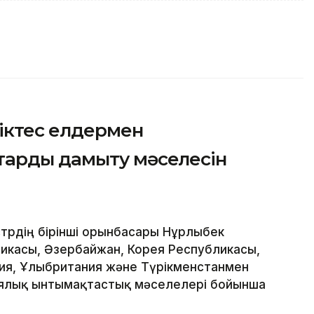
ріктес елдермен
тарды дамыту мәселесін
трдің бірінші орынбасары Нұрлыбек
ликасы, Әзербайжан, Корея Республикасы,
ния, Ұлыбритания және Түрікменстанмен
иялық ынтымақтастық мәселелері бойынша