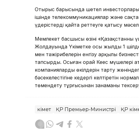
Отырыс барысында шетел инвесторларыны
ішінде телекоммуникациялар және сақт
үдерістерді қайта реттеуге қатысу мәсе
Мемлекет басшысы өзінің «Қазақстанның ү
Жолдауында Үкіметке осы жылдың 1 шілде
мен тәжірибелерін енгізу арқылы бизнесті
тапсырды. Осыған орай Кеңес мүшелері а
компаниялардың өкілдерін тарту жөніндег
бәсекелестігіне кедергі келтіретін нор
төмендету тұрғысынан заңнаманы тексер
Үкімет
ҚР Премьер-Министрі
ҚР Үкім