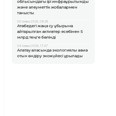
облысындағы ірі инфрақұрылымдық
және әлеуметтік жобалармен
танысты
05 тамыз 2026, 08:28
Ақтөбедегі жаңа су құбырына
қайтарылған активтер есебінен 5
млрд теңге бөлінді
04 тамыз 2026, 17:07
Алатау қаласында экологиялық авиа
отын өндіру экожүйесі құрылады