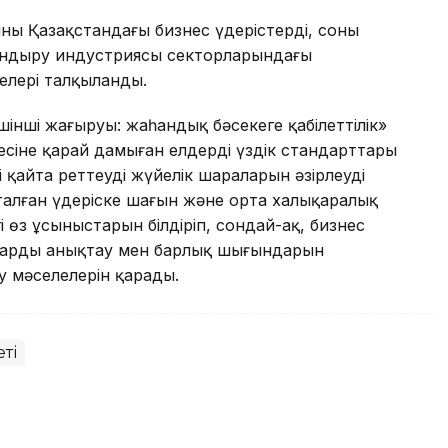
ң Қазақстандағы бизнес үдерістерді, соның
андыру индустриясы секторларындағы
лелері талқыланды.
шінші жаңғыруы: жаһандық бәсекеге қабілеттілік»
сіне қарай дамыған елдердің үздік стандарттары
 қайта реттеудің жүйелік шараларын әзірлеуді
талған үдеріске шағын жəне орта халықаралық
і өз ұсыныстарын білдіріп, сондай-ақ, бизнес
маларды анықтау мен барлық шығындарын
у мәселелерін қарады.
еті