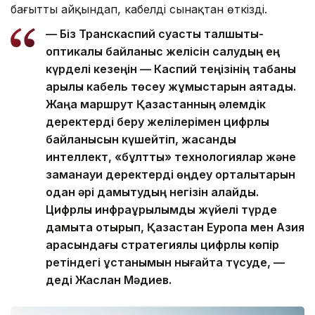
бағытты айқындап, кабелді сынақтан өткізді.
— Біз Транскаспий суасты талшықты-
оптикалық байланыс желісін салудың ең
күрделі кезеңін — Каспий теңізінің табаны
арқылы кабель төсеу жұмыстарын аяқтадық.
Жаңа маршрут Қазақстанның әлемдік
деректерді беру желілерімен цифрлық
байланысын күшейтіп, жасанды
интеллект, «бұлтты» технологиялар және
заманауи деректерді өңдеу орталықтарын
одан әрі дамытудың негізін қалайды.
Цифрлық инфрақұрылымды жүйелі түрде
дамыта отырып, Қазақстан Еуропа мен Азия
арасындағы стратегиялық цифрлық көпір
ретіндегі ұстанымын нығайта түсуде, —
деді Жаслан Мәдиев.