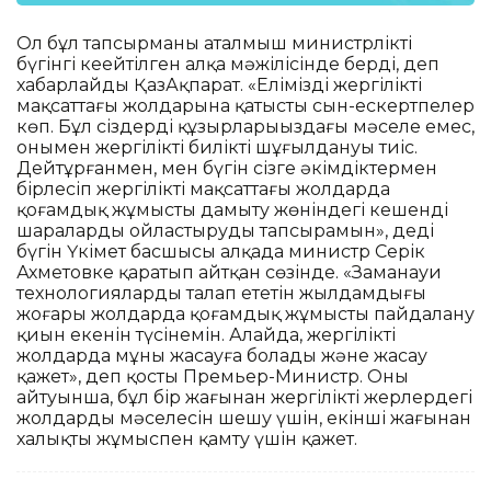
Ол бұл тапсырманы аталмыш министрліктің
бүгінгі кеңейтілген алқа мәжілісінде берді, деп
хабарлайды ҚазАқпарат. «Еліміздің жергілікті
мақсаттағы жолдарына қатысты сын-ескертпелер
көп. Бұл сіздердің құзырларыңыздағы мәселе емес,
онымен жергілікті биліктің шұғылдануы тиіс.
Дейтұрғанмен, мен бүгін сізге әкімдіктермен
бірлесіп жергілікті мақсаттағы жолдарда
қоғамдық жұмысты дамыту жөніндегі кешенді
шараларды ойластыруды тапсырамын», деді
бүгін Үкімет басшысы алқада министр Серік
Ахметовке қаратып айтқан сөзінде. «Заманауи
технологияларды талап ететін жылдамдығы
жоғары жолдарда қоғамдық жұмысты пайдалану
қиын екенін түсінемін. Алайда, жергілікті
жолдарда мұны жасауға болады және жасау
қажет», деп қосты Премьер-Министр. Оның
айтуынша, бұл бір жағынан жергілікті жерлердегі
жолдардың мәселесін шешу үшін, екінші жағынан
халықты жұмыспен қамту үшін қажет.