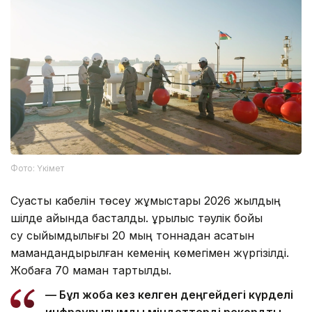
Фото: Үкімет
Суасты кабелін төсеу жұмыстары 2026 жылдың
шілде айында басталды. Құрылыс тәулік бойы
су сыйымдылығы 20 мың тоннадан асатын
мамандандырылған кеменің көмегімен жүргізілді.
Жобаға 70 маман тартылды.
— Бұл жоба кез келген деңгейдегі күрделі