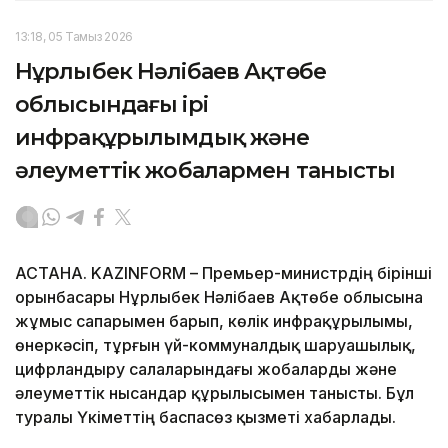
13:18, 05 Тамыз 2026
Нұрлыбек Нәлібаев Ақтөбе
облысындағы ірі
инфрақұрылымдық және
әлеуметтік жобалармен танысты
АСТАНА. KAZINFORM – Премьер-министрдің бірінші
орынбасары Нұрлыбек Нәлібаев Ақтөбе облысына
жұмыс сапарымен барып, көлік инфрақұрылымы,
өнеркәсіп, тұрғын үй-коммуналдық шаруашылық,
цифрландыру салаларындағы жобаларды және
әлеуметтік нысандар құрылысымен танысты. Бұл
туралы Үкіметтің баспасөз қызметі хабарлады.