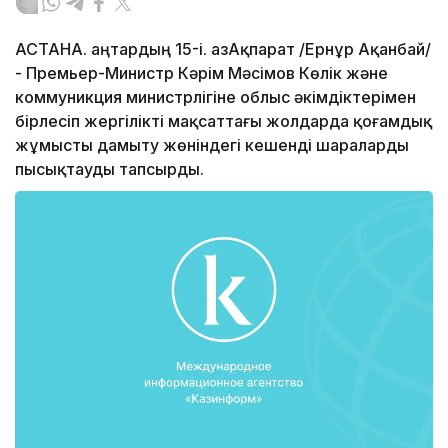
АСТАНА. Қаңтардың 15-і. ҚазАқпарат /Ернұр Ақанбай/
- Премьер-Министр Кәрім Мәсімов Көлік және
коммуникция министрлігіне облыс әкімдіктерімен
бірлесіп жергілікті мақсаттағы жолдарда қоғамдық
жұмысты дамыту жөніндегі кешенді шараларды
пысықтауды тапсырды.