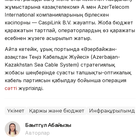
жұмыстарына «Қазақтелеком» АҚ мен AzerTelecom
International компанияларының бірлескен
кәсіпорны — CaspiLink B.V. жауапты. Жоба бюджет
қаражатын тартпай, операторлардың өз қаражаты
есебінен жүзеге асырылып жатыр.
Айта кетейік, Құрық портында «Әзербайжан-
Қазақстан Теңіз Кабельдік Жүйесі» (Azerbaijan-
Kazakhstan Sea Cable System) стратегиялық
жобасы шеңберінде суасты талшықты-оптикалық
кабель партиясын қабылдау бойынша операция
сәтті
жүргізілді.
Үкімет
Қаржы және бюджет
Инфрақұрылымдық
Бақытгүл Абайқызы
Авторлар