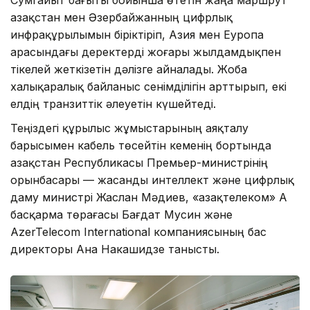
Сумгайыт бағыты бойынша өтетін жаңа маршрут
Қазақстан мен Әзербайжанның цифрлық
инфрақұрылымын біріктіріп, Азия мен Еуропа
арасындағы деректерді жоғары жылдамдықпен
тікелей жеткізетін дәлізге айналады. Жоба
халықаралық байланыс сенімділігін арттырып, екі
елдің транзиттік әлеуетін күшейтеді.
Теңіздегі құрылыс жұмыстарының аяқталу
барысымен кабель төсейтін кеменің бортында
Қазақстан Республикасы Премьер-министрінің
орынбасары — жасанды интеллект және цифрлық
даму министрі Жаслан Мәдиев, «Қазақтелеком» АҚ
басқарма төрағасы Бағдат Мусин және
AzerTelecom International компаниясының бас
директоры Ана Накашидзе танысты.