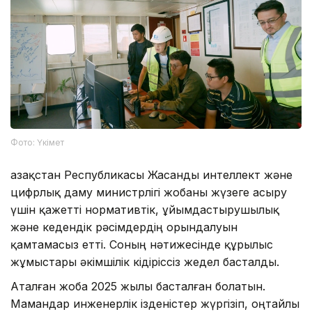
Фото: Үкімет
Қазақстан Республикасы Жасанды интеллект және
цифрлық даму министрлігі жобаны жүзеге асыру
үшін қажетті нормативтік, ұйымдастырушылық
және кедендік рәсімдердің орындалуын
қамтамасыз етті. Соның нәтижесінде құрылыс
жұмыстары әкімшілік кідіріссіз жедел басталды.
Аталған жоба 2025 жылы басталған болатын.
Мамандар инженерлік ізденістер жүргізіп, оңтайлы