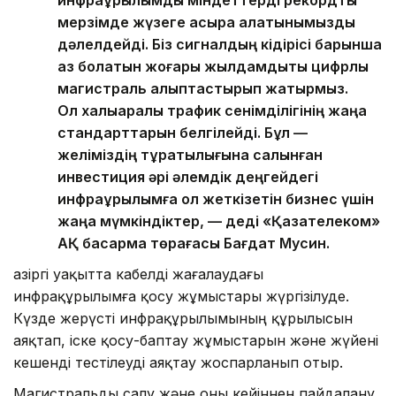
инфрақұрылымдық міндеттерді рекордтық
мерзімде жүзеге асыра алатынымызды
дәлелдейді. Біз сигналдың кідірісі барынша
аз болатын жоғары жылдамдықты цифрлық
магистраль қалыптастырып жатырмыз.
Ол халықаралық трафик сенімділігінің жаңа
стандарттарын белгілейді. Бұл —
желіміздің тұрақтылығына салынған
инвестиция әрі әлемдік деңгейдегі
инфрақұрылымға қол жеткізетін бизнес үшін
жаңа мүмкіндіктер, — деді «Қазақтелеком»
АҚ басқарма төрағасы Бағдат Мусин.
Қазіргі уақытта кабелді жағалаудағы
инфрақұрылымға қосу жұмыстары жүргізілуде.
Күзде жерүсті инфрақұрылымының құрылысын
аяқтап, іске қосу-баптау жұмыстарын және жүйені
кешенді тестілеуді аяқтау жоспарланып отыр.
Магистральды салу және оны кейіннен пайдалану