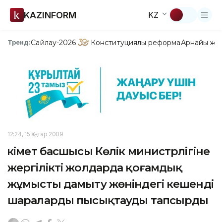
KAZINFORM
KZ
Сайлау-2026
Конституциялық реформа
Арнайы жо
Тренд:
12:24, 15 Қаңтар 2009
Үкімет басшысы Көлік министрлігіне
жергілікті жолдарда қоғамдық
жұмысты дамыту жөніндегі кешенді
шараларды пысықтауды тапсырды