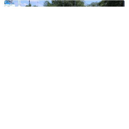
Фото: primeminister.kz
Мемлекет басшысының қолдауымен жүзеге
асырылып жатқан жобалар ең алдымен халықтың
жайлы тұрмысын, өңірдің әлеуметтік-
экономикалық өркендеуін көздейді. Ауқымды
жұмыстардың барлық кезеңі, мәселелері Премьер-
министрдің тікелей бақылауында.