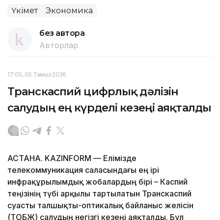
Үкімет
Экономика
без автора
Авторлар
17:05, 05 Тамыз 2026
Транскаспий цифрлық дәлізін
салудың ең күрделі кезеңі аяқталды
АСТАНА. KAZINFORM — Елімізде
телекоммуникация саласындағы ең ірі
инфрақұрылымдық жобалардың бірі – Каспий
теңізінің түбі арқылы тартылатын Транскаспий
суасты талшықты-оптикалық байланыс желісін
(ТОБЖ) салудың негізгі кезеңі аяқталды. Бұл