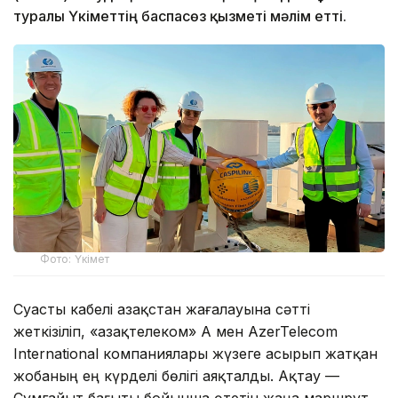
туралы Үкіметтің баспасөз қызметі мәлім етті.
Фото: Үкімет
Суасты кабелі Қазақстан жағалауына сәтті
жеткізіліп, «Қазақтелеком» АҚ мен AzerTelecom
International компаниялары жүзеге асырып жатқан
жобаның ең күрделі бөлігі аяқталды. Ақтау —