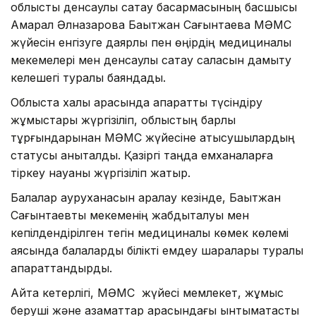
облыстық денсаулық сақтау басқармасының басшысы
Ақмарал Әлназарова Бақытжан Сағынтаевқа МӘМС
жүйесін енгізуге даярлық пен өңірдің медициналық
мекемелері мен денсаулық сақтау саласын дамыту
келешегі туралы баяндады.
Облыста халық арасында ақпараттық түсіндіру
жұмыстары жүргізіліп, облыстың барлық
тұрғындарынан МӘМС жүйесіне қатысушылардың
статусы анықталды. Қазіргі таңда емханаларға
тіркеу науқаны жүргізіліп жатыр.
Балалар ауруханасын аралау кезінде, Бақытжан
Сағынтаевты мекеменің жабдықталуы мен
кепілдендірілген тегін медициналық көмек көлемі
аясында балаларды білікті емдеу шаралары туралы
ақпараттандырды.
Айта кетерлігі, МӘМС жүйесі мемлекет, жұмыс
беруші және азаматтар арасындағы ынтымақтастық