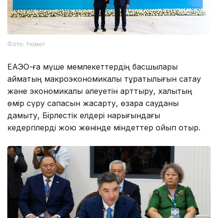
Фото: Үкімет
ЕАЭО-ға мүше мемлекеттердің басшылары
аймақтың макроэкономикалық тұрақтылығын сақтау
және экономикалық әлеуетін арттыру, халықтың
өмір сүру сапасын жақсарту, өзара сауданы
дамыту, Бірлестік елдері нарығындағы
кедергілерді жою жөнінде міндеттер қойып отыр.