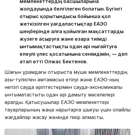
мемлекеттердің басшыларына
жолдауында белгілеген болатын. Бүгінгі
отырыс қорытындысы бойынша қол
жеткізілген уағдаластықтар ЕАЭО
шеңберінде алға қойылған мақсаттарды
жүзеге асыруға және өзара тиімді
ынтымақтастықты одан әрі нығайтуға
елеулі үлес қосатынына сенімдімін, — деп
атап өтті Олжас Бектенов.
Шағын құрамдағы отырыста мүше мемлекеттердің
азық-түлікпен қамтамасыз етілуі және ЕАЭО-ның
негізгі сауда әріптестерімен сауда-экономикалық
ынтымақтастықты одан әрі дамыту мәселелері
қаралды. Қатысушылар ЕАЭО мемлекеттері
тауарларының жаңа нарықтарға шығуы үшін қолайлы
жағдайлар жасау жөнінде пікір алмасты.