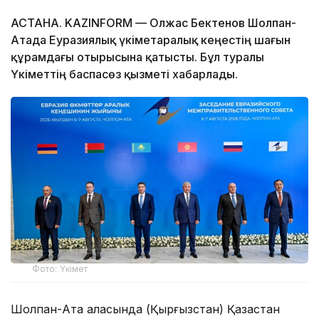
АСТАНА. KAZINFORM — Олжас Бектенов Шолпан-
Атада Еуразиялық үкіметаралық кеңестің шағын
құрамдағы отырысына қатысты. Бұл туралы
Үкіметтің баспасөз қызметі хабарлады.
Фото: Үкімет
Шолпан-Ата қаласында (Қырғызстан) Қазақстан