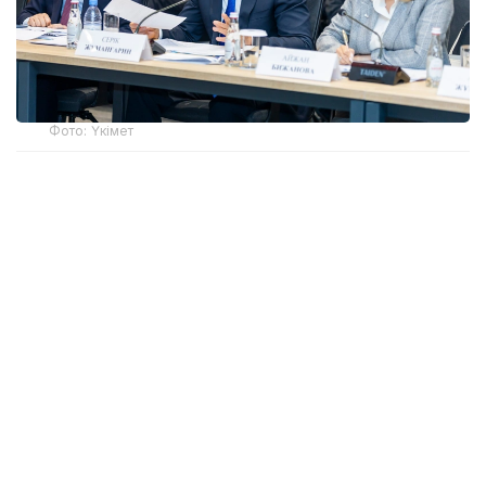
Фото: Үкімет
Қатысушыларға Жеңіл өнеркәсіпті дамытудың
2026-2030 жылдарға арналған кешенді
жоспарының негізгі ережелері таныстырылды.
Өнеркәсіп вице-министрі Олжас Сапарбеков атап
өткендей, құжат заңнама, сатып алу тетігін
жетілдіру, «көлеңкелі» импортқа қарсы іс-қимыл,
инвестиция тарту, отандық брендті дамыту мен
кадр даярлауға арналған 28 іс-шараны қамтиды.
Ортамерзімді шаралар өндірушілерді шикізатпен
қамтамасыз ету, өткізу нарығын кеңейту және
мемлекеттік сатып алу кезінде тең бәсекелестік