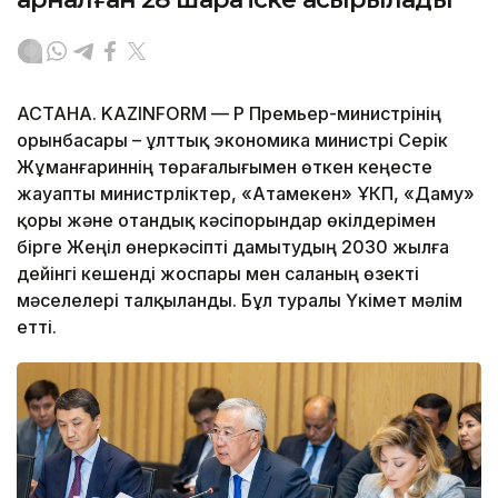
АСТАНА. KAZINFORM — ҚР Премьер-министрінің
орынбасары – ұлттық экономика министрі Серік
Жұманғариннің төрағалығымен өткен кеңесте
жауапты министрліктер, «Атамекен» ҰКП, «Даму»
қоры және отандық кәсіпорындар өкілдерімен
бірге Жеңіл өнеркәсіпті дамытудың 2030 жылға
дейінгі кешенді жоспары мен саланың өзекті
мәселелері талқыланды. Бұл туралы Үкімет мәлім
етті.