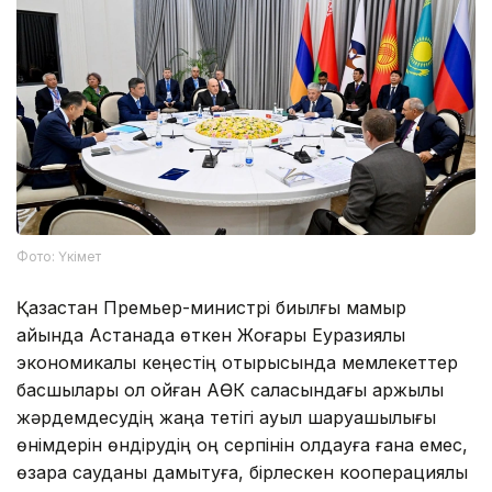
Фото: Үкімет
Қазақстан Премьер-министрі биылғы мамыр
айында Астанада өткен Жоғары Еуразиялық
экономикалық кеңестің отырысында мемлекеттер
басшылары қол қойған АӨК саласындағы қаржылық
жәрдемдесудің жаңа тетігі ауыл шаруашылығы
өнімдерін өндірудің оң серпінін қолдауға ғана емес,
өзара сауданы дамытуға, бірлескен кооперациялық