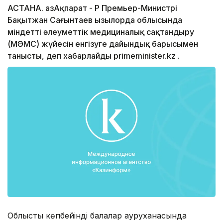
АСТАНА. ҚазАқпарат - ҚР Премьер-Министрі
Бақытжан Сағынтаев Қызылорда облысында
міндетті әлеуметтік медициналық сақтандыру
(МӘМС) жүйесін енгізуге дайындық барысымен
танысты, деп хабарлайды primeminister.kz .
Облыстық көпбейінді балалар ауруханасында