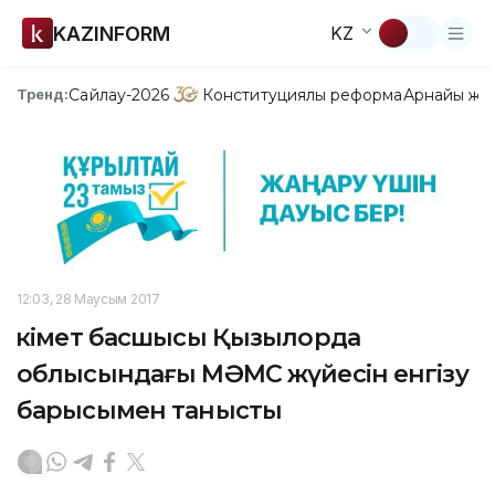
KAZINFORM
KZ
Сайлау-2026
Конституциялық реформа
Арнайы жо
Тренд:
12:03, 28 Маусым 2017
Үкімет басшысы Қызылорда
облысындағы МӘМС жүйесін енгізу
барысымен танысты