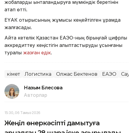
жобаларды ынталандыруға мүмкіндік беретінін
атап өтті.
ЕҮАК отырысының жұмысы кеңейтілген құрамда
жалғасады.
Айта кетелік Қазақстан ЕАЭО-ның бірыңғай цифрлық
аккредиттеу кеңістігін қалыптастыруды ұсынғаны
туралы
жазған едік
.
Үкімет
Логистика
Олжас Бектенов
ЕАЭО
Сауд
Назым Бөлесова
Авторлар
15:30, 06 Тамыз 2026
Жеңіл өнеркәсіпті дамытуға
арналған 28 шара іске асырылады