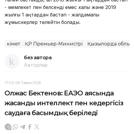
- мемлекет пен белсенді емес халық және 2019
жылғы 1 қаңтардан бастап - жалдамалы
жұмыскерлер төлейтін болады.
Үкімет
ҚР Премьер-Министрі
Қызылорда облы
без автора
Авторлар
17:03, 06 Тамыз 2026
Олжас Бектенов: ЕАЭО аясында
жасанды интеллект пен кедергісіз
саудаға басымдық беріледі