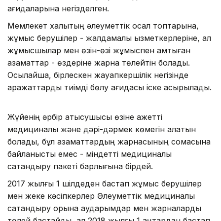
қағидаларына негізделген.
Мемлекет халықтың әлеуметтік осал топтарына,
жұмыс берушілер - жалдамалы қызметкерлеріне, ал
жұмысшылар мен өзін-өзі жұмыспен қамтыған
азаматтар - өздеріне жарна төлейтін болады.
Осылайша, бірлескен жауапкершілік негізінде
қаражаттарды тиімді бөлу қағидасы іске асырылады.
Жүйенің әрбір қатысушысы өзіне қажетті
медициналық және дәрі-дәрмек көмегін алатын
болады, бұл азаматтардың жарнасының сомасына
байланысты емес - міндетті медициналық
сақтандыру пакеті барлығына бірдей.
2017 жылғы 1 шілдеден бастап жұмыс берушілер
мен жеке кәсіпкерлер Әлеуметтік медициналық
сақтандыру қорына аударымдар мен жарналарды
төлей бастайды, ал 2018 жылғы 1 қаңтардан бастап