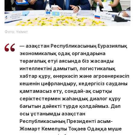
Фото: Үкімет
— Қазақстан Республикасының Еуразиялық
экономикалық одақ органдарына
төрағалық етуі аясында біз жасанды
интеллектіні дамытып, логистикалық
хабтар құру, өнеркәсіп және агроөнеркәсіп
кешенін цифрландыру, кедергісіз сауданы
қамтамасыз ету, сондай-ақ сыртқы
серіктестермен жаһандық диалог құру
бағытын дәйекті түрде қолдаймыз. Дәл
осы ұстанымды Қазақстан
Республикасының Президенті Қасым-
Жомарт Кемелұлы Тоқаев Одаққа мүше