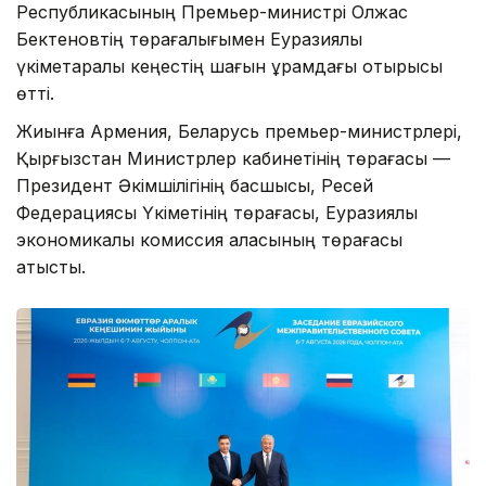
Республикасының Премьер-министрі Олжас
Бектеновтің төрағалығымен Еуразиялық
үкіметаралық кеңестің шағын құрамдағы отырысы
өтті.
Жиынға Армения, Беларусь премьер-министрлері,
Қырғызстан Министрлер кабинетінің төрағасы —
Президент Әкімшілігінің басшысы, Ресей
Федерациясы Үкіметінің төрағасы, Еуразиялық
экономикалық комиссия алқасының төрағасы
қатысты.